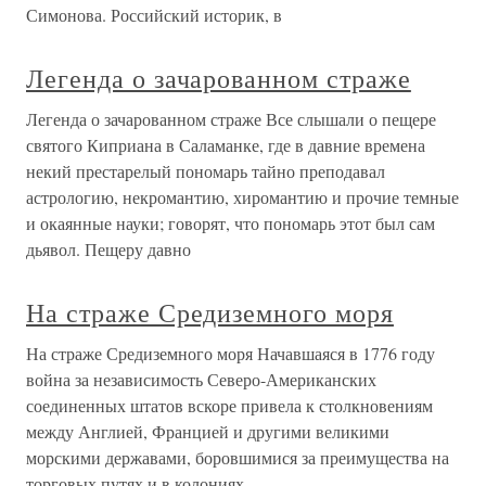
Симонова. Российский историк, в
Легенда о зачарованном страже
Легенда о зачарованном страже Все слышали о пещере
святого Киприана в Саламанке, где в давние времена
некий престарелый пономарь тайно преподавал
астрологию, некромантию, хиромантию и прочие темные
и окаянные науки; говорят, что пономарь этот был сам
дьявол. Пещеру давно
На страже Средиземного моря
На страже Средиземного моря Начавшаяся в 1776 году
война за независимость Северо-Американских
соединенных штатов вскоре привела к столкновениям
между Англией, Францией и другими великими
морскими державами, боровшимися за преимущества на
торговых путях и в колониях