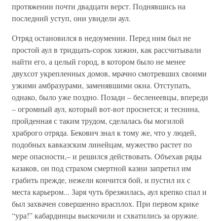
протяжении почти двадцати верст. Поднявшись на
последний уступ, они увидели аул.
Отряд остановился в недоумении. Перед ним был не
простой аул в тридцать-сорок хижин, как рассчитывали
найти его, а целый город, в котором было не менее
двухсот укрепленных домов, мрачно смотревших своими
узкими амбразурами, заменявшими окна. Отступать,
однако, было уже поздно. Позади – бесленеевцы, впереди
– огромный аул, который вот-вот проснется; и теснина,
пройденная с таким трудом, сделалась бы могилой
храброго отряда. Бекович знал к тому же, что у людей,
подобных кавказским линейцам, мужество растет по
мере опасности,– и решился действовать. Объехав ряды
казаков, он под страхом смертной казни запретил им
грабить прежде, нежели кончится бой, и пустил их с
места карьером... Заря чуть брезжилась, аул крепко спал и
был захвачен совершенно врасплох. При первом крике
“ура!” кабардинцы выскочили и схватились за оружие.