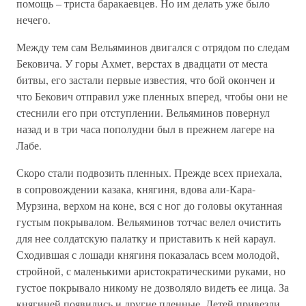
помощь – триста баракаевцев. Но им делать уже было
нечего.
Между тем сам Вельяминов двигался с отрядом по следам
Бековича. У горы Ахмет, верстах в двадцати от места
битвы, его застали первые известия, что бой окончен и
что Бекович отправил уже пленных вперед, чтобы они не
стеснили его при отступлении. Вельяминов повернул
назад и в три часа пополудни был в прежнем лагере на
Лабе.
Скоро стали подвозить пленных. Прежде всех приехала,
в сопровождении казака, княгиня, вдова али-Кара-
Мурзина, верхом на коне, вся с ног до головы окутанная
густым покрывалом. Вельяминов тотчас велел очистить
для нее солдатскую палатку и приставить к ней караул.
Сходившая с лошади княгиня показалась всем молодой,
стройной, с маленькими аристократическими руками, но
густое покрывало никому не дозволяло видеть ее лица. За
княгиней появились и другие пленные. Детей привезли