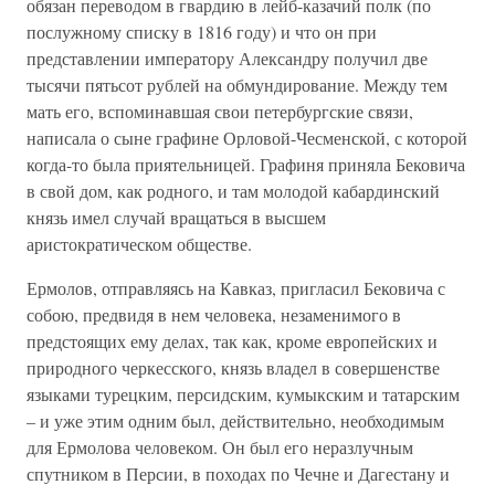
обязан переводом в гвардию в лейб-казачий полк (по
послужному списку в 1816 году) и что он при
представлении императору Александру получил две
тысячи пятьсот рублей на обмундирование. Между тем
мать его, вспоминавшая свои петербургские связи,
написала о сыне графине Орловой-Чесменской, с которой
когда-то была приятельницей. Графиня приняла Бековича
в свой дом, как родного, и там молодой кабардинский
князь имел случай вращаться в высшем
аристократическом обществе.
Ермолов, отправляясь на Кавказ, пригласил Бековича с
собою, предвидя в нем человека, незаменимого в
предстоящих ему делах, так как, кроме европейских и
природного черкесского, князь владел в совершенстве
языками турецким, персидским, кумыкским и татарским
– и уже этим одним был, действительно, необходимым
для Ермолова человеком. Он был его неразлучным
спутником в Персии, в походах по Чечне и Дагестану и