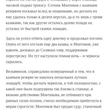
часовой поднял тревогу. Сотник Монтиков с казачьим
резервом поскакал вслед за хищниками, но догнать их
ему удалось только в десяти верстах, да и то лишь с тремя
казаками, так как другие остались далеко позади на
усталых от быстрой скачки лошадях.
Здесь он успел отбить одну девочку и продолжал погоню.
Опять от него отстали еще два казака, и Монтиков, уже
вдвоем, доскакал до Соляных озер, поддерживая
перестрелку. Но тут наступила темная ночь – и черкесы
скрылись.
Вельяминов, справедливо возмущенный и тем, что в
казачьем резерве не нашлось нескольких путных
лошадей, чтобы догнать черкесов, и той оплошностью, с
какой они были подпущены так близко к станице, и
вялыми действиями Монтикова, не отбившего при
равных силах полона, считал необходимым прибегнуть к
мерам строгости: Монтиков был предан суду, станичный