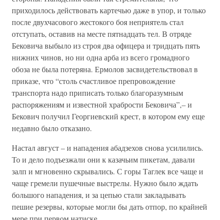
приходилось действовать картечью даже в упор, и только
после двухчасового жестокого боя неприятель стал
отступать, оставив на месте пятнадцать тел. В отряде
Бековича выбыло из строя два офицера и тридцать пять
нижних чинов, но ни одна арба из всего громадного
обоза не была потеряна. Ермолов засвидетельствовал в
приказе, что “столь счастливое препровождение
транспорта надо приписать только благоразумным
распоряжениям и известной храбрости Бековича”,– и
Бекович получил Георгиевский крест, в котором ему еще
недавно было отказано.
Настал август – и нападения абадзехов снова усилились.
То и дело подъезжали они к казачьим пикетам, давали
залп и мгновенно скрывались. С горы Таглек все чаще и
чаще гремели пушечные выстрелы. Нужно было ждать
большого нападения, и за цепью стали закладывать
пешие резервы, которые могли бы дать отпор, по крайней
мере при первом натиске.