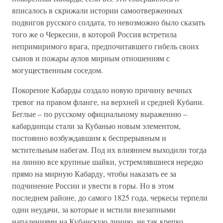
вписалось в скрижали истории самоотверженных
подвигов русского солдата, то невозможно было сказать
того же о Черкесии, в которой Россия встретила
непримиримого врага, предпочитавшего гибель своих
сынов и пожары аулов мирным отношениям с
могущественным соседом.
Покорение Кабарды создало новую причину вечных
тревог на правом фланге, на верхней и средней Кубани.
Беглые – по русскому официальному выражению –
кабардинцы стали за Кубанью новым элементом,
постоянно возбуждавшим к беспрерывным и
мстительным набегам. Под их влиянием выходили тогда
на линию все крупные шайки, устремлявшиеся нередко
прямо на мирную Кабарду, чтобы наказать ее за
подчинение России и увести в горы. Но в этом
последнем районе, до самого 1825 года, черкесы терпели
одни неудачи, за которые и мстили внезапными
нападениями на Кубанскую линию, не так крепко