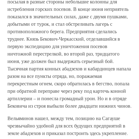
посылая в разные стороны небольшие колонны для
истребления горских посевов. В конце июня неприятель
показался в значительных силах, даже с двумя пушками,
добытыми от турок, и стал обстреливать лагерь с
противоположного берега. Предприятия сделались
труднее. Князь Бекович-Черкасский, отделавшийся в
первую экспедицию для уничтожения посевов
ничтожной перестрелкой, во второй раз, тридцатого
июня, уже должен был выдержать серьезный бой.
Тысячная партия конных абадзехов и кабардинцев напала
разом на все пункты отряда, но, поражаемая
перекрестным огнем, скоро обратилась в бегство, попала
при обратной переправе через реку под картечь конной
артиллерии – и понесла громадный урон. Но и в отряде
Бековича из строя выбыли более двадцати нижних чинов.
Вельяминов нашел, между тем, позицию на Сагауше
чрезвычайно удобной для всех будущих предприятий в
земле абадзехов и приказал построить здесь укрепление.