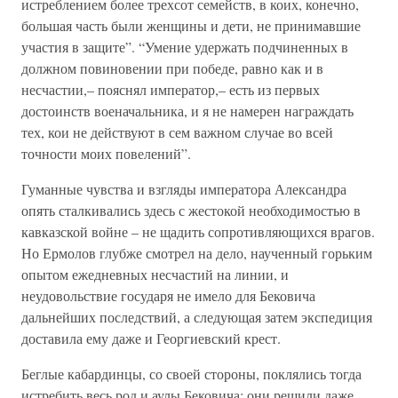
истреблением более трехсот семейств, в коих, конечно,
большая часть были женщины и дети, не принимавшие
участия в защите”. “Умение удержать подчиненных в
должном повиновении при победе, равно как и в
несчастии,– пояснял император,– есть из первых
достоинств военачальника, и я не намерен награждать
тех, кои не действуют в сем важном случае во всей
точности моих повелений”.
Гуманные чувства и взгляды императора Александра
опять сталкивались здесь с жестокой необходимостью в
кавказской войне – не щадить сопротивляющихся врагов.
Но Ермолов глубже смотрел на дело, наученный горьким
опытом ежедневных несчастий на линии, и
неудовольствие государя не имело для Бековича
дальнейших последствий, а следующая затем экспедиция
доставила ему даже и Георгиевский крест.
Беглые кабардинцы, со своей стороны, поклялись тогда
истребить весь род и аулы Бековича; они решили даже