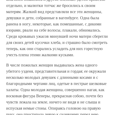
отдельно, и малютки тотчас же бросились к своим
матерям. Жалкий вид представляли все эти женщины,
девушки и дети, собранные в вагенбурге. Одна была
ранена в ногу, некоторые, как помешанные, с дикими
взорами, рвали на себе волосы, плакали, обнимались.
Среди кровавых ужасов минувшей ночи матери сберегли
для своих детей кусочки хлеба, и страшно было смотреть
теперь, как они старались усладить для них горестную
учесть плена этими жалкими кусками.
В числе пожилых женщин выдавалась жена одного
убитого узденя, представительная и гордая; ее окружали
несколько молодых девушек с длинными косами и с
благородными чертами лиц, одетые в пестрые шелковые
халаты. Одна молодая женщина, совершенно нагая, как
восковая фигура Венеры, прекрасная собою, почти без
чувств лежала на земле, ничего не видя и не слыша и
испуская немые стоны. Опираясь головою на правую
руку, она простирала левую к сидевшему перед нею