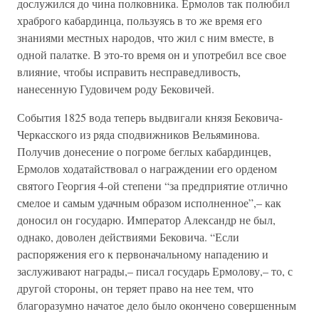
дослужился до чина полковника. Ермолов так полюбил
храброго кабардинца, пользуясь в то же время его
знаниями местных народов, что жил с ним вместе, в
одной палатке. В это-то время он и употребил все свое
влияние, чтобы исправить несправедливость,
нанесенную Гудовичем роду Бековичей.
События 1825 вода теперь выдвигали князя Бековича-
Черкасского из ряда сподвижников Вельяминова.
Получив донесение о погроме беглых кабардинцев,
Ермолов ходатайствовал о награждении его орденом
святого Георгия 4-ой степени “за предприятие отлично
смелое и самым удачным образом исполненное”,– как
доносил он государю. Император Александр не был,
однако, доволен действиями Бековича. “Если
распоряжения его к первоначальному нападению и
заслуживают награды,– писал государь Ермолову,– то, с
другой стороны, он теряет право на нее тем, что
благоразумно начатое дело было окончено совершенным