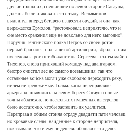
другие толпы их, спешившие по левой стороне Сагауша,
должны были атаковать его с тылу. Вельяминов
выдвинул вперед батарею из десяти орудий, и она, как
выражается Ермолов, “растолковала неприятелю, что и
сие место сражения еще не довольно для него выгодно”.
Поручик Тенгинского полка Петров со своей ротой
первый бросился, под защитой артиллерии, вброд, за ним
последовала рота штабс-капитана Сергеева, а затем майор
Тихонов, снова принявший команду над авангардом,
быстро очистил лес до самого возвышения, так что
остальные войска могли уже свободно переходить реку,
ничем не тревожимые. Только когда переправлялся
арьергард, появились на левом берегу Сагауша новые
толпы абадзехов, но нескольких пушечных выстрелов
было достаточно, чтобы заставить их удалиться.
Переправа в общем стоила отряду двадцати пяти человек,
но кровавые следы, найденные к стороне неприятеля,
показывали, что и ему не дешево обошлось это дело.