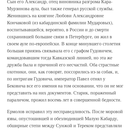
Сын его Александр, отец виновника разгрома Кара-
Мурзинова аула, был также генерал русской службы.
Женившись на княгине Любови Александровне
Кончаковой (из кабардинской фамилии Мударовых),
воспитывавшейся, вероятно, в России и до смерти
сохранившей большие связи в Петербурге, он жил в
своем ауле по-европейски. В конце минувшего столетия
большая приязнь связывала его с графом Гудовичем,
командовавшим тогда Кавказской линией, но эта же
дружба была и причиной его несчастий. Оба страстные
охотники, они, как говорят, поссорились из-за собак, и,
по интригам Гудовича, император Павел отнял у
Бековича все его имения на том основании, что он не мог
представить на них документов. Старик, пораженный
параличом, прожил восемь лет в совершенной бедности.
Ермолов исправил эту несправедливость. После моровой
язвы, опустошившей и обезлюдившей Малую Кабарду,
обширные степи между Сунжой и Тереком представляли