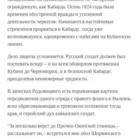
огражденную, как Кабарда. Осень 1824 года была
временем обостренной вражды и усиленной
деятельности черкесов. Начинаются настойчивые
стремления прорваться в Кабарду, тогда уже
волновавшуюся, одновременно с набегами на Кубанскую
линию.
Дело защиты усложняется. Русский солдат должен был
поспевать всюду – и на всем обширном протяжении
Кубани до Черномории, и в безопасной Кабарде,
преодолевая неимоверные трудности.
В записках Родожицкого есть поражающая картина
передвижения одного отряда с правого фланга в Нальчик,
ясно обрисовывающая и тревожное положение тогда
края, и геройский дух кавказских солдат.
“За несколько верст до Прочно-Окопской станицы,–
рассказывает он,– встретился мне обоз Ширванского