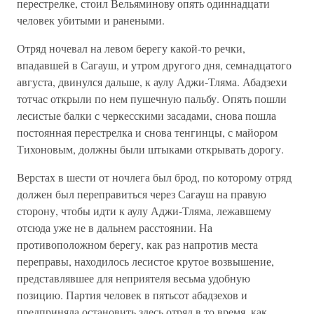
перестрелке, стоил Вельяминову опять одиннадцати
человек убитыми и ранеными.
Отряд ночевал на левом берегу какой-то речки,
впадавшей в Сагауш, и утром другого дня, семнадцатого
августа, двинулся дальше, к аулу Аджи-Тляма. Абадзехи
тотчас открыли по нем пушечную пальбу. Опять пошли
лесистые балки с черкесскими засадами, снова пошла
постоянная перестрелка и снова тенгинцы, с майором
Тихоновым, должны были штыками открывать дорогу.
Верстах в шести от ночлега был брод, по которому отряд
должен был переправиться через Сагауш на правую
сторону, чтобы идти к аулу Аджи-Тляма, лежавшему
отсюда уже не в дальнем расстоянии. На
противоположном берегу, как раз напротив места
переправы, находилось лесистое крутое возвышение,
представлявшее для неприятеля весьма удобную
позицию. Партия человек в пятьсот абадзехов и
предприняла остановить здесь отряд в то время, как