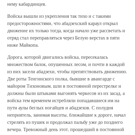
нему кабардинцев.
Войска вышли из укрепления так тихо и с такими
предосторожностями, что абадзехский караул открыл
движение их только тогда, когда начало уже рассветать и
отряд стал переправляться через Белую верстах в пяти
ниже Майкопа.
Дорога, которой двигались войска, пересекалась
множеством балок, опушенных лесом, и почти в каждой
из них засели абадзехи, чтобы препятствовать движению.
Две роты Тенгинского полка, бывшие в авангарде с
майором Тихоновым, шли в постоянной перестрелке и
должны были штыками выгонять черкесов из их засад, а
войска тем временем истребляли попадавшиеся им на
пути аулы беглых ногайцев и абадзехов. С полудня
неприятель, занимая высоты, ближайшие к дороге, начал
стрелять из пушек и продолжал пальбу уже до позднего
вечера. Тревожный день этот, прошедший в постоянной