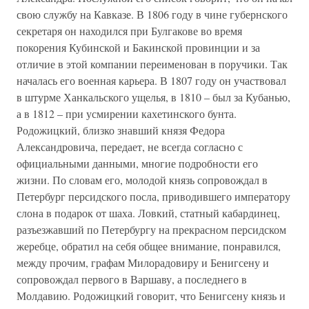
свою службу на Кавказе. В 1806 году в чине губернского
секретаря он находился при Булгакове во время
покорения Кубинской и Бакинской провинции и за
отличие в этой компании переименован в поручики. Так
началась его военная карьера. В 1807 году он участвовал
в штурме Ханкальского ущелья, в 1810 – был за Кубанью,
а в 1812 – при усмирении кахетинского бунта.
Родожицкий, близко знавший князя Федора
Александровича, передает, не всегда согласно с
официальными данными, многие подробности его
жизни. По словам его, молодой князь сопровождал в
Петербург персидского посла, приводившего императору
слона в подарок от шаха. Ловкий, статный кабардинец,
разъезжавший по Петербургу на прекрасном персидском
жеребце, обратил на себя общее внимание, понравился,
между прочим, графам Милорадовиру и Бенигсену и
сопровождал первого в Варшаву, а последнего в
Молдавию. Родожицкий говорит, что Бенигсену князь и