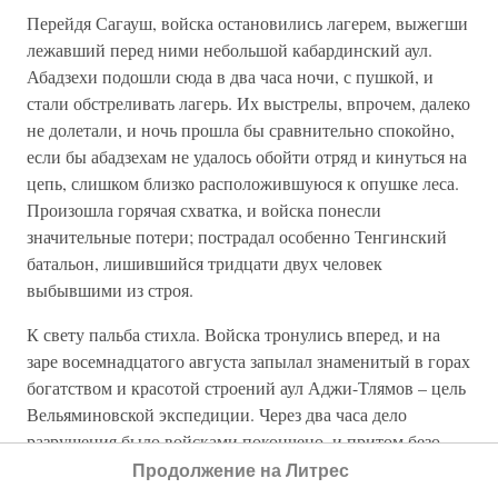
Перейдя Сагауш, войска остановились лагерем, выжегши
лежавший перед ними небольшой кабардинский аул.
Абадзехи подошли сюда в два часа ночи, с пушкой, и
стали обстреливать лагерь. Их выстрелы, впрочем, далеко
не долетали, и ночь прошла бы сравнительно спокойно,
если бы абадзехам не удалось обойти отряд и кинуться на
цепь, слишком близко расположившуюся к опушке леса.
Произошла горячая схватка, и войска понесли
значительные потери; пострадал особенно Тенгинский
батальон, лишившийся тридцати двух человек
выбывшими из строя.
К свету пальба стихла. Войска тронулись вперед, и на
заре восемнадцатого августа запылал знаменитый в горах
богатством и красотой строений аул Аджи-Тлямов – цель
Вельяминовской экспедиции. Через два часа дело
разрушения было войсками покончено, и притом безо
всякой помехи со стороны абадзехов,– горцы нигде не
Продолжение на Литрес
показывались. Это затишье заставляло думать, что