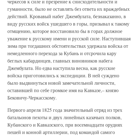
черкесов к силе и презрение к снисходительности и
гуманности, было не оставлять без ответа их враждебных
действий. Кровавый набег Джембулата, безнаказанно, в
виду русских войск ушедшего в горы, призывал к такому
отмщению, которое восстановило бы в горах должное
уважение к русскому имени и русской силе. Наступившая
зима при тогдашних обстоятельствах удержала войска от
немедленного перехода за Кубань и отсрочила кару
беглых кабардинцев, главных виновников набега
Джембулата. Но едва наступила весна, как русские
войска приготовились к экспедиции. В ней суждено
было выдвинуться новой замечательной личности,
оставившей по себе громкое имя на Кавказе,– князю
Бековичу-Черкасскому.
Первого апреля 1825 года значительный отряд из трех
батальонов пехоты и двух линейных казачьих полков,
Кубанского и Кавказского, при восемнадцати орудиях
пешей и конной артиллерии, под командой самого