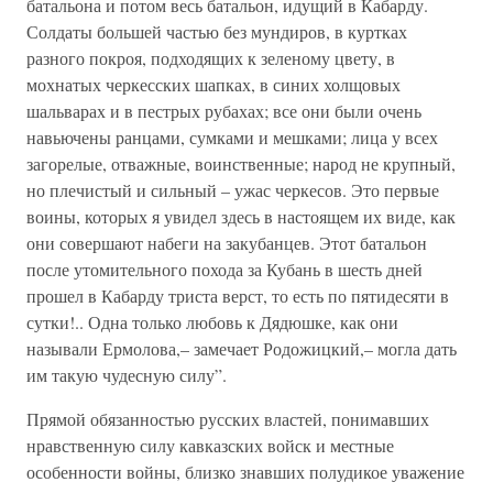
батальона и потом весь батальон, идущий в Кабарду.
Солдаты большей частью без мундиров, в куртках
разного покроя, подходящих к зеленому цвету, в
мохнатых черкесских шапках, в синих холщовых
шальварах и в пестрых рубахах; все они были очень
навьючены ранцами, сумками и мешками; лица у всех
загорелые, отважные, воинственные; народ не крупный,
но плечистый и сильный – ужас черкесов. Это первые
воины, которых я увидел здесь в настоящем их виде, как
они совершают набеги на закубанцев. Этот батальон
после утомительного похода за Кубань в шесть дней
прошел в Кабарду триста верст, то есть по пятидесяти в
сутки!.. Одна только любовь к Дядюшке, как они
называли Ермолова,– замечает Родожицкий,– могла дать
им такую чудесную силу”.
Прямой обязанностью русских властей, понимавших
нравственную силу кавказских войск и местные
особенности войны, близко знавших полудикое уважение