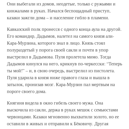
Они выбегали из домов, неодетые, только с ружьями и
кинжалами в руках. Начался беспощадный приступ,
казаки зажгли дома – и население гибло в пламени.
Кавказский полк пронесся с одного конца аула на другой.
Его командир, Дадымов, налетел на самого князя али-
Кара-Мурзина, которого знал в лицо. Князь стоял
полураздетый у порога своей сакли и почти в упор
выстрелил в Дадымова. Пуля пролетела мимо. Тогда
Дадымов кинулся на него, крикнув по-черкесски: “Теперь
ты мой!” – и, в свою очередь, выстрелил из пистолета.
Пуля ударила в князя ниже правого глаза и вышла в
затылок, пронизав мозг. Кара-Мурзин пал мертвым на
пороге своего дома.
Княгиня видела в окно гибель своего мужа. Она
выскочила из сакли, держа в руках мешок с семьюстами
червонцами. Казаки мгновенно выхватили золото, но ее
оставили в живых и отправили к Бёковичу. Другая