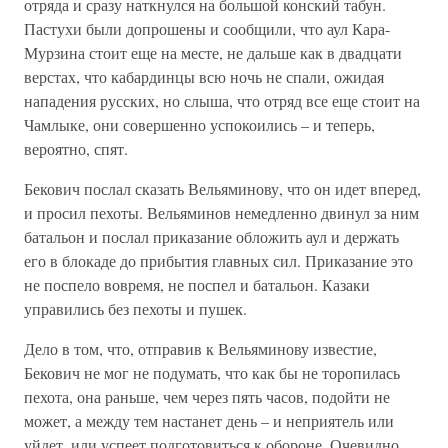
отряда и сразу наткнулся на большой конский табун.
Пастухи были допрошены и сообщили, что аул Кара-
Мурзина стоит еще на месте, не дальше как в двадцати
верстах, что кабардинцы всю ночь не спали, ожидая
нападения русских, но слыша, что отряд все еще стоит на
Чамлыке, они совершенно успокоились – и теперь,
вероятно, спят.
Бекович послал сказать Вельяминову, что он идет вперед,
и просил пехоты. Вельяминов немедленно двинул за ним
батальон и послал приказание обложить аул и держать
его в блокаде до прибытия главных сил. Приказание это
не поспело вовремя, не поспел и батальон. Казаки
управились без пехоты и пушек.
Дело в том, что, отправив к Вельяминову известие,
Бекович не мог не подумать, что как бы не торопилась
пехота, она раньше, чем через пять часов, подойти не
может, а между тем настанет день – и неприятель или
уйдет, или успеет подготовиться к обороне. Очевидно,