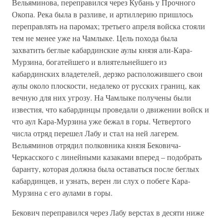
Вельяминова, переправился через Кубань у Прочного
Окопа. Река была в разливе, и артиллерию пришлось
переправлять на паромах; третьего апреля войска стояли
тем не менее уже на Чамлыке. Цель похода была
захватить беглые кабардинские аулы князя али-Кара-
Мурзина, богатейшего и влиятельнейшего из
кабардинских владетелей, дерзко расположившего свои
аулы около плоскости, недалеко от русских границ, как
вечную для них угрозу. На Чамлыке получены были
известия, что кабардинцы проведали о движении войск и
что аул Кара-Мурзина уже бежал в горы. Четвертого
числа отряд перешел Лабу и стал на ней лагерем.
Вельяминов отрядил полковника князя Бековича-
Черкасского с линейными казаками вперед – подобрать
баранту, которая должна была оставаться после беглых
кабардинцев, и узнать, верен ли слух о побеге Кара-
Мурзина с его аулами в горы.
Бекович переправился через Лабу верстах в десяти ниже