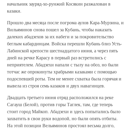
начальник зауряд-хо-рунжий Косякин разжалован в
казаки.
Прошло два месяца после погрома аулов Кара-Мурзина, и
Вильяминов снова пошел за Кубань, чтобы наказать
далеких абадзехов за их набеги и за покровительство
беглым кабардинцам. Войска перешли Кубань близ Усть-
Лабинской крепости шестнадцатого июня, а через пять
дней на речке Карасу в первый раз встретились с
неприятелем. Абадзехи напали с тылу на обоз, но были
тотчас же опрокинуты храбрыми казаками с помощью
подоспевшей роты. Тем не менее схватка была горячая и
вывела из строя семь казаков и двух навагинцев.
Двадцать третьего июня отряд расположился на реке
Сагауш (Белой), против горы Таглек, там, где теперь
стоит город Майкоп. Абадзехи и здесь попытались было
захватить в свои руки водопой, но были опять отбиты.
На этой позиции Вельяминов простоял весьма долго,