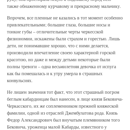
также обнаженному курчавому и прекрасному мальчику.
Впрочем, все пленные не казались в тот момент особенно
привлекательными; большие глаза, большие носы и
тонкие губы – отличительные черты черкесской
физиономии, искажены были страхом и горестью. Лишь
дети, не понимавшие хорошо, что с ними делается,
производили впечатление своею характерной горской
красотою, но даже и между детьми некоторые были
полны тревоги – одна весьмилетняя девочка от испуга
как бы помешалась и к утру умерла в страшных
конвульсиях.
Не лишен значения тот факт, что этот страшный погром
беглым кабардинцам был нанесен, в лице князя Бековича-
Черкасского, их же соплеменником прежней княжеской
фамилии, одной из отраслей Джембулатова рода. Князь
Федор Александрович был внучатым племянником того
Бековича, уроженца малой Кабарды, известного у