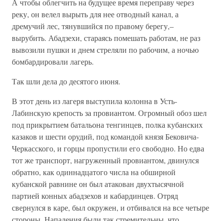
А чтобы облегчить на будущее время переправу через
реку, он велел вырыть для нее отводный канал, а
дремучий лес, тянувшийся по правому берегу,–
вырубить. Абадзехи, стараясь помешать работам, не раз
вывозили пушки и днем стреляли по рабочим, а ночью
бомбардировали лагерь.
Так шли дела до десятого июня.
В этот день из лагеря выступила колонна в Усть-
Лабинскую крепость за провиантом. Огромный обоз шел
под прикрытием батальона тенгинцев, полка кубанских
казаков и шести орудий, под командой князя Бековича-
Черкасского, и горцы пропустили его свободно. Но едва
тот же транспорт, нагруженный провиантом, двинулся
обратно, как одиннадцатого числа на обширной
кубанской равнине он был атакован двухтысячной
партией конных абадзехов и кабардинцев. Отряд
свернулся в каре, был окружен, и отбивался на все четыре
стороны. Нападения были так стремительны, что