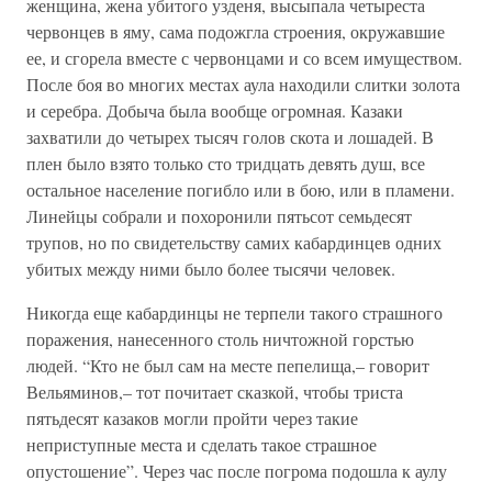
женщина, жена убитого узденя, высыпала четыреста
червонцев в яму, сама подожгла строения, окружавшие
ее, и сгорела вместе с червонцами и со всем имуществом.
После боя во многих местах аула находили слитки золота
и серебра. Добыча была вообще огромная. Казаки
захватили до четырех тысяч голов скота и лошадей. В
плен было взято только сто тридцать девять душ, все
остальное население погибло или в бою, или в пламени.
Линейцы собрали и похоронили пятьсот семьдесят
трупов, но по свидетельству самих кабардинцев одних
убитых между ними было более тысячи человек.
Никогда еще кабардинцы не терпели такого страшного
поражения, нанесенного столь ничтожной горстью
людей. “Кто не был сам на месте пепелища,– говорит
Вельяминов,– тот почитает сказкой, чтобы триста
пятьдесят казаков могли пройти через такие
неприступные места и сделать такое страшное
опустошение”. Через час после погрома подошла к аулу