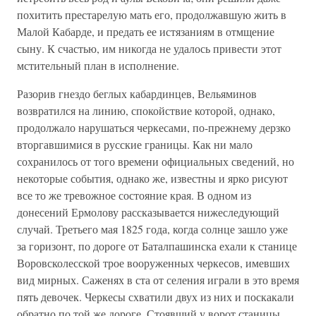
похитить престарелую мать его, продолжавшую жить в
Малой Кабарде, и предать ее истязаниям в отмщение
сыну. К счастью, им никогда не удалось привести этот
мстительный план в исполнение.
Разорив гнездо беглых кабардинцев, Вельяминов
возвратился на линию, спокойствие которой, однако,
продолжало нарушаться черкесами, по-прежнему дерзко
вторгавшимися в русские границы. Как ни мало
сохранилось от того времени официальных сведений, но
некоторые события, однако же, известны и ярко рисуют
все то же тревожное состояние края. В одном из
донесений Ермолову рассказывается нижеследующий
случай. Третьего мая 1825 года, когда солнце зашло уже
за горизонт, по дороге от Баталпашинска ехали к станице
Воровсколесской трое вооруженных черкесов, имевших
вид мирных. Саженях в ста от селения играли в это время
пять девочек. Черкесы схватили двух из них и поскакали
обратно по той же дороге. Стоявший у ворот станицы