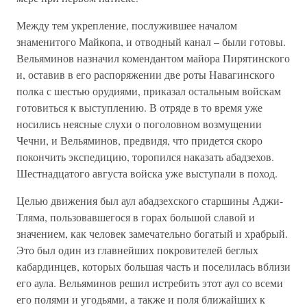
Между тем укрепление, послужившее началом
знаменитого Майкопа, и отводный канал – были готовы.
Вельяминов назначил комендантом майора Пирятинского
и, оставив в его распоряжении две роты Навагинского
полка с шестью орудиями, приказал остальным войскам
готовиться к выступлению. В отряде в то время уже
носились неясные слухи о поголовном возмущении
Чечни, и Вельяминов, предвидя, что придется скоро
покончить экспедицию, торопился наказать абадзехов.
Шестнадцатого августа войска уже выступали в поход.
Целью движения был аул абадзехского старшины Аджи-
Тляма, пользовавшегося в горах большой славой и
значением, как человек замечательно богатый и храбрый.
Это был один из главнейших покровителей беглых
кабардинцев, которых большая часть и поселилась вблизи
его аула. Вельяминов решил истребить этот аул со всеми
его полями и угодьями, а также и поля ближайших к