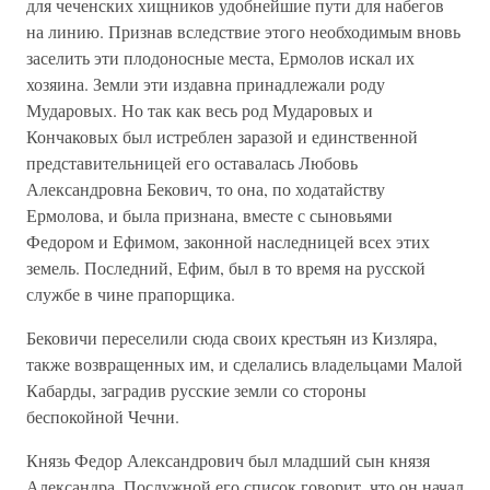
для чеченских хищников удобнейшие пути для набегов
на линию. Признав вследствие этого необходимым вновь
заселить эти плодоносные места, Ермолов искал их
хозяина. Земли эти издавна принадлежали роду
Мударовых. Но так как весь род Мударовых и
Кончаковых был истреблен заразой и единственной
представительницей его оставалась Любовь
Александровна Бекович, то она, по ходатайству
Ермолова, и была признана, вместе с сыновьями
Федором и Ефимом, законной наследницей всех этих
земель. Последний, Ефим, был в то время на русской
службе в чине прапорщика.
Бековичи переселили сюда своих крестьян из Кизляра,
также возвращенных им, и сделались владельцами Малой
Кабарды, заградив русские земли со стороны
беспокойной Чечни.
Князь Федор Александрович был младший сын князя
Александра. Послужной его список говорит, что он начал