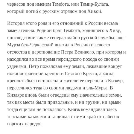
черкесов под именем Тембота, или Темир-Булата,
который погиб с русским отрядом под Хивой.
История этого рода и его отношений к России весьма
замечательна. Родной брат Тембота, ходившего в Хиву,
впоследствии также генерал-майор русской службы, эль-
Мурза бек-Черкасский выехал в Россию из своего
отечества в царствование Петра Великого, при котором и
находился во все время персидского похода со своими
узденями. Петр пожаловал ему земли, лежавшие вокруг
новопостроенной крепости Святого Креста, а когда
крепость была оставлена и жители ее перешли в Кизляр,
переселился туда со своими людьми и эль-Мурза. В
Кизляре вновь были отведены ему значительные земли,
так как места были привольные, и ни грузин, ни армян
тогда еще там не появлялось. Князь командовал здесь
терскими казаками и защищал с ними край от набегов
горских народов.