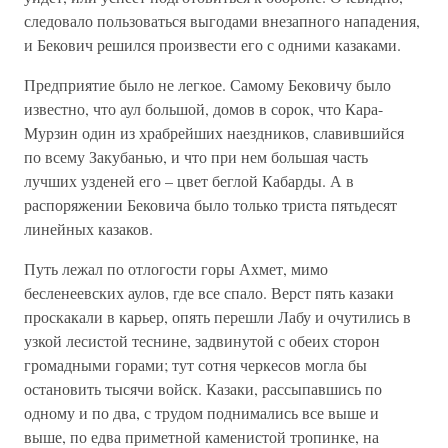
следовало пользоваться выгодами внезапного нападения,
и Бекович решился произвести его с одними казаками.
Предприятие было не легкое. Самому Бековичу было
известно, что аул большой, домов в сорок, что Кара-
Мурзин один из храбрейших наездников, славившийся
по всему Закубанью, и что при нем большая часть
лучших узденей его – цвет беглой Кабарды. А в
распоряжении Бековича было только триста пятьдесят
линейных казаков.
Путь лежал по отлогости горы Ахмет, мимо
бесленеевских аулов, где все спало. Верст пять казаки
проскакали в карьер, опять перешли Лабу и очутились в
узкой лесистой теснине, задвинутой с обеих сторон
громадными горами; тут сотня черкесов могла бы
остановить тысячи войск. Казаки, рассыпавшись по
одному и по два, с трудом поднимались все выше и
выше, по едва приметной каменистой тропинке, на