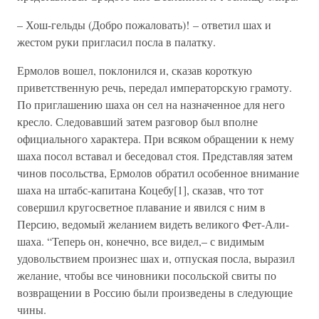
– Хош-гельды (Добро пожаловать)! – ответил шах и
жестом руки пригласил посла в палатку.
Ермолов вошел, поклонился и, сказав короткую
приветственную речь, передал императорскую грамоту.
По приглашению шаха он сел на назначенное для него
кресло. Следовавший затем разговор был вполне
официального характера. При всяком обращении к нему
шаха посол вставал и беседовал стоя. Представляя затем
чинов посольства, Ермолов обратил особенное внимание
шаха на штабс-капитана Коцебу[1], сказав, что тот
совершил кругосветное плавание и явился с ним в
Персию, ведомый желанием видеть великого Фет-Али-
шаха. “Теперь он, конечно, все видел,– с видимым
удовольствием произнес шах и, отпуская посла, выразил
желание, чтобы все чиновники посольской свиты по
возвращении в Россию были произведены в следующие
чины.