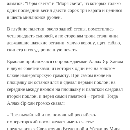
алмазов: “Горы света” и “Моря света”, из которых только
один последний весил двести сорок три карата и ценился
в шесть миллионов рублей.
В глубине палатки, около задней стены, поместились
четырнадцать сыновей, а по сторонам трона стали лица,
державшие шахские регалии: малую корону, щит, саблю,
скипетр и государственную печать.
Ермолов приближался сопровождаемый Аллах-Яр-Ханом
и двумя советниками, из которых один нес на золотом
блюде императорскую грамоту. При самом входе на
площадку он остановился и сделал первый поклон; на
середине между входом на площадку и палаткой следовал
второй поклон, и перед самой палаткой – третий. Тогда
Аллах-Яр-хан громко сказал:
– Чрезвычайный и полномочный российско-
императорский посол желает иметь счастье
представиться Средоточию Вселенной и Убежищу Мира.