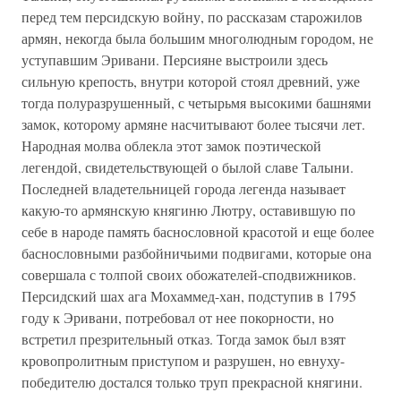
перед тем персидскую войну, по рассказам старожилов
армян, некогда была большим многолюдным городом, не
уступавшим Эривани. Персияне выстроили здесь
сильную крепость, внутри которой стоял древний, уже
тогда полуразрушенный, с четырьмя высокими башнями
замок, которому армяне насчитывают более тысячи лет.
Народная молва облекла этот замок поэтической
легендой, свидетельствующей о былой славе Талыни.
Последней владетельницей города легенда называет
какую-то армянскую княгиню Лютру, оставившую по
себе в народе память баснословной красотой и еще более
баснословными разбойничьими подвигами, которые она
совершала с толпой своих обожателей-сподвижников.
Персидский шах ага Мохаммед-хан, подступив в 1795
году к Эривани, потребовал от нее покорности, но
встретил презрительный отказ. Тогда замок был взят
кровопролитным приступом и разрушен, но евнуху-
победителю достался только труп прекрасной княгини.