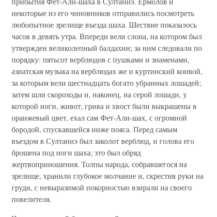
прибытия Фет-Али-шаха в Султаниэ. Ермолов и
некоторые из его чиновников отправились посмотреть
любопытное зрелище въезда шаха. Шествие показалось
часов в девять утра. Впереди вели слона, на котором был
утвержден великолепный балдахин; за ним следовали по
порядку: пятьсот верблюдов с пушками и знаменами,
азиатская музыка на верблюдах же и куртинский конвой,
за которым вели шестнадцать богато убранных лошадей;
затем шли скороходы и, наконец, на серой лошади, у
которой ноги, живот, грива и хвост были выкрашены в
оранжевый цвет, ехал сам Фет-Али-шах, с огромной
бородой, спускавшейся ниже пояса. Перед самым
въездом в Султаниэ был заколот верблюд, и голова его
брошена под ноги шаха; это был обряд
жертвоприношения. Толпы народа, собравшегося на
зрелище, хранили глубокое молчание и, скрестив руки на
груди, с невыразимой покорностью взирали на своего
повелителя.