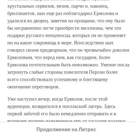
хрустальных сервизов, мехов, парчи и, наконец,
бриллиантов, шах еще раз поблагодарил Ермолова и
удалился во дворец, заметив на прощанье, что ему было
бы несравненно легче приобрести миллионы, чем эти
подарки русского венценосца, которых он не променяет
ни на какие сокровища в мире. Впоследствии шах
говорил своим придворным, что он чрезвычайно доволен
Ермоловым, что перед ним, как государем, более
Ермолова почтительным быть невозможно. Умение посла
затронуть слабые стороны повелителя Персии более
всего способствовало успешному и блестящему
окончанию переговоров.
Уже наступил вечер, когда Ермолов, после этой
аудиенции, возвратился в посольский лагерь. Здесь
первой заботой его было немедленно отправить и к
великому визирю назначенные ему от государя подарки:
бриллиантовое перо с огромным изумрудом, золотую
Продолжение на Литрес
табакерку, осыпанную рубинами, парчу и собольи меха.