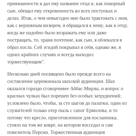
привязанности я дал ему название отца и, как покорный
сын, обещал ему откровенность во всех поступках и
делах. Итак, о чем невыгодно мне было трактовать с ним,
как с верховным визирем, я обращался к нему, как к отцу,
когда же надобно было возражать ему или даже
постращать, то, храня почтение, как сын, я облекался в
образ посла. Сей эгидой покрывал я себя, однако же, в
одних крайних случаях и всегда выходил
торжествующим”.
Несколько дней посвящено было прежде всего на
составление церемониала шахской аудиенции. Шах
оказался гораздо сговорчивее Аббас-Мирзы, и вопрос о
красных чулках был порешен без особых затруднений;
условлено было, чтобы, за сто шагов до палатки, один из
служителей только отер пыль с сапог Ермолова, и то
потому что кресло, приготовленное для посланника,
стояло на том же ковре, на котором восседал и сам
повелитель Персии. Торжественная аудиенция