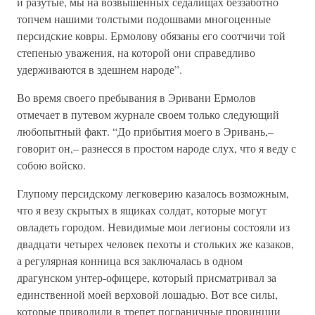
и разутые, мы на возвышенных седалищах беззаботно
топчем нашими толстыми подошвами многоценные
персидские ковры. Ермолову обязаны его соотчичи той
степенью уважения, на которой они справедливо
удерживаются в здешнем народе”.
Во время своего пребывания в Эривани Ермолов
отмечает в путевом журнале своем только следующий
любопытный факт. “До прибытия моего в Эривань,–
говорит он,– разнесся в простом народе слух, что я веду с
собою войско.
Глупому персидскому легковерию казалось возможным,
что я везу скрытых в ящиках солдат, которые могут
овладеть городом. Невидимые мои легионы состояли из
двадцати четырех человек пехоты и стольких же казаков,
а регулярная конница вся заключалась в одном
драгунском унтер-офицере, который присматривал за
единственной моей верховой лошадью. Вот все силы,
которые приводили в трепет пограничные провинции