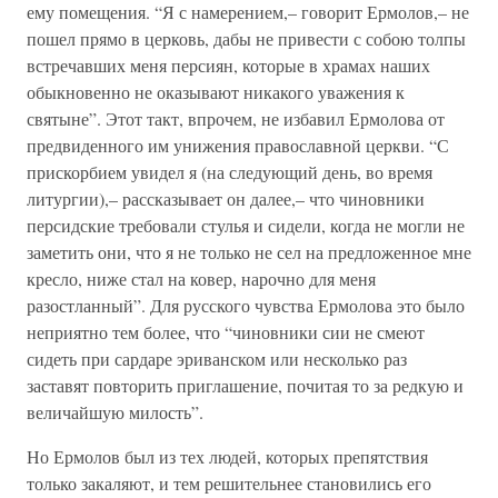
ему помещения. “Я с намерением,– говорит Ермолов,– не
пошел прямо в церковь, дабы не привести с собою толпы
встречавших меня персиян, которые в храмах наших
обыкновенно не оказывают никакого уважения к
святыне”. Этот такт, впрочем, не избавил Ермолова от
предвиденного им унижения православной церкви. “С
прискорбием увидел я (на следующий день, во время
литургии),– рассказывает он далее,– что чиновники
персидские требовали стулья и сидели, когда не могли не
заметить они, что я не только не сел на предложенное мне
кресло, ниже стал на ковер, нарочно для меня
разостланный”. Для русского чувства Ермолова это было
неприятно тем более, что “чиновники сии не смеют
сидеть при сардаре эриванском или несколько раз
заставят повторить приглашение, почитая то за редкую и
величайшую милость”.
Но Ермолов был из тех людей, которых препятствия
только закаляют, и тем решительнее становились его