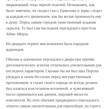
закрывавший лицо черной епанчей. Незнакомец, как
было замечено, не сводил глаз с Ермолова и зорко следил
за каждым его движением, как бы желая проникнуть ему
в душу. Перед самым городом таинственный всадник
скрылся. То был сам наследник персидского престола
Аббас-Мирза.
На двадцать первое мая назначена была парадная
аудиенция.
Обычаи и церемонии персидского двора при приеме
дипломатических агентов отличались унизительным для
последних характером. Сколько бы ни был шах Персии
убежден в своем бессилии перед могущественным
противником, в глазах своего народа он всегда должен
был казаться властелином вселенной, и чужеземный
посол принимался как данник, ищущий милости
повелителя. Из этих обычаев придворного персидского
этикета самым унизительным для европейцев, но строго