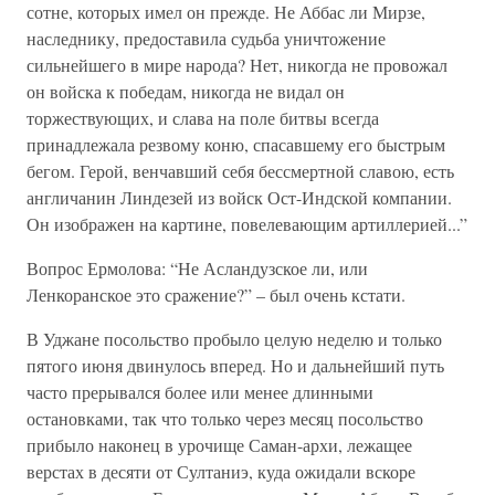
сотне, которых имел он прежде. Не Аббас ли Мирзе,
наследнику, предоставила судьба уничтожение
сильнейшего в мире народа? Нет, никогда не провожал
он войска к победам, никогда не видал он
торжествующих, и слава на поле битвы всегда
принадлежала резвому коню, спасавшему его быстрым
бегом. Герой, венчавший себя бессмертной славою, есть
англичанин Линдезей из войск Ост-Индской компании.
Он изображен на картине, повелевающим артиллерией...”
Вопрос Ермолова: “Не Асландузское ли, или
Ленкоранское это сражение?” – был очень кстати.
В Уджане посольство пробыло целую неделю и только
пятого июня двинулось вперед. Но и дальнейший путь
часто прерывался более или менее длинными
остановками, так что только через месяц посольство
прибыло наконец в урочище Саман-архи, лежащее
верстах в десяти от Султаниэ, куда ожидали вскоре