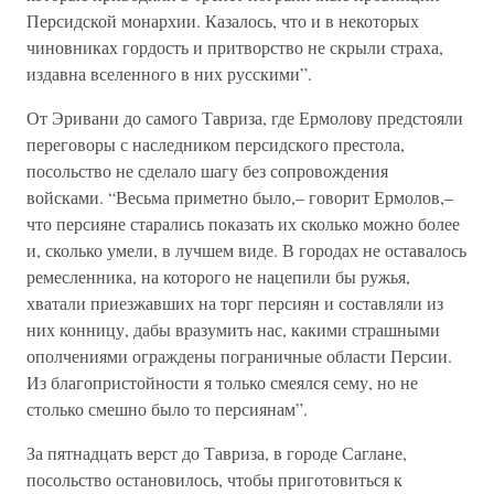
Персидской монархии. Казалось, что и в некоторых
чиновниках гордость и притворство не скрыли страха,
издавна вселенного в них русскими”.
От Эривани до самого Тавриза, где Ермолову предстояли
переговоры с наследником персидского престола,
посольство не сделало шагу без сопровождения
войсками. “Весьма приметно было,– говорит Ермолов,–
что персияне старались показать их сколько можно более
и, сколько умели, в лучшем виде. В городах не оставалось
ремесленника, на которого не нацепили бы ружья,
хватали приезжавших на торг персиян и составляли из
них конницу, дабы вразумить нас, какими страшными
ополчениями ограждены пограничные области Персии.
Из благопристойности я только смеялся сему, но не
столько смешно было то персиянам”.
За пятнадцать верст до Тавриза, в городе Саглане,
посольство остановилось, чтобы приготовиться к