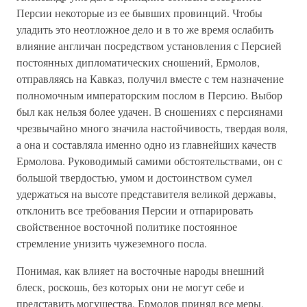
Персии некоторые из ее бывших провинций. Чтобы
уладить это неотложное дело и в то же время ослабить
влияние англичан посредством установления с Персией
постоянных дипломатических сношений, Ермолов,
отправляясь на Кавказ, получил вместе с тем назначение
полномочным императорским послом в Персию. Выбор
был как нельзя более удачен. В сношениях с персиянами
чрезвычайно много значила настойчивость, твердая воля,
а она и составляла именно одно из главнейших качеств
Ермолова. Руководимый самими обстоятельствами, он с
большой твердостью, умом и достоинством сумел
удержаться на высоте представителя великой державы,
отклонить все требования Персии и отпарировать
свойственное восточной политике постоянное
стремление унизить чужеземного посла.
Понимая, как влияет на восточные народы внешний
блеск, роскошь, без которых они не могут себе и
представить могущества, Ермолов принял все меры,