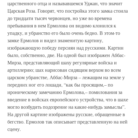
царственного отца и называвшемся Уджан, что значит
Царская Роза. Говорят, что постройка этого замка стоила
до тридцати тысяч червонцев, но уже во времена
пребывания в нем Ермолова он видимо клонился к
упадку, и убранство его было очень бедно. В этом-то
замке Ермолов и видел знаменитую картину,
изображающую победу персиян над русскими. Картин
было, собственно, две. На одной был изображен Аббас-
Мирза, представляющий шаху регулярные войска и
артиллерию; шах нарисован сидящим верхом во всем
царском убранстве, Аббас-Мирза – лежащим на земле у
передних ног его лошади, “как бы просящим,– по
ироническому замечанию Ермолова,– помилования за
введение в войсках европейского устройства, что в шахе
могло возбудить подозрение на какие-нибудь замыслы”.
На другой картине изображены русские, обращенные в
бегство. Ермолов так описывает представленную на ней
сцену.