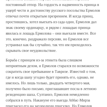
постоянный отпор. На гордость и надменность принца в
ущерб чести и достоинству русского посольства Ермолов
отвечал почти открытым презрением. И когда принц,
простившись, хотел выехать из сада один, Ермолов дал
знак своему ординарцу, и рядом с лошадью принца
явилась и лошадь Ермолова – они выехали вместе. Все
это, конечно, раздражало персиян, но Ермолов все
устраивал как бы случайно, так что им приходилось
скрывать свое неудовольствие.
Борьба с принцем из-за этикета была слишком
неприятным делом, и Ермолов старался по возможности
сократить свое пребывание в Тавризе. Известий о том,
где и когда шаху угодно будет принять его, однако, не
имелось. Но лишь только, двадцать четвертого мая,
получено было письмо, приглашавшее посла в летнюю
резиденцию шаха, Султаниэ, Ермолов немедленно
собрался в путь. Накануне его выезда Аббас-Мирза
пригласил его на загородную прогулку. Но Ермолов