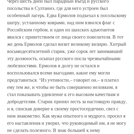
Через шесть дней был парадный въезд и русского
посольства в Султаниэ, где для него устроен был
особенный лагерь. Едва Ермолов подъехал к посольскому
шатру, устланному коврами, над ним взвился флаг с
Российским гербом, и один их шахских адъютантов
явился с приветствием от лица своего повелителя. В тот
же день Ермолов сделал визит великому визирю. Хитрый
восьмидесятилетний старик, уже сорок лет занимавший
эту должность, осыпал русского посла чрезвычайными
любезностями. Ермолов в долгу не остался и
воспользовался всеми выгодами, какие ему могли
представиться. “Из учтивости,– говорит он,– я платил
ему тем же, и чтобы не быть совершенно неловким, я
стал показывать удивление к его высоким качествам и
добродетелям. Старик принял лесть за настоящую правду,
и я, снискав доверие к своему простосердечию, свел с
ним знакомство. Как мужа опытного и мудрого, просил я
его наставления и уверял, что руководимый им, я не могу
не сделать полезного. В знак большей к нему