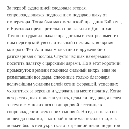
За первой аудиенцией следовала вторая,
сопровождавшаяся поднесением подарков шаху от
императора. Тогда был магометанский праздник Байрама,
и Ермолова предварительно пригласили в Диван-ханэ.
Там он поздравил шаха с праздником и смотрел вместе с
ним персидский увеселительный спектакль, во время
которого Фет-Али-шах милостиво и дружелюбно
разговаривал с послом. Спустя час шах намеревался
посетить палатку с царскими дарами. Но в этот короткий
промежуток времени поднялся сильный вихрь, едва не
разметавший все дары, спасенные только благодаря
величайшим усилиям целой сотни феррашей, успевших
ухватиться за веревки и удержать на месте палатку. Когда
ветер стих, шах прислал узнать, целы ли подарки, а вслед
за тем и сам показался на дворцовой лестнице в
сопровождении всех своих сыновей. Но едва только он
дошел до палатки, в которой принимал посольство, как
должен был в ней укрыться от страшной пыли, поднятой