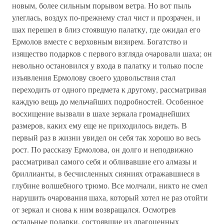
новым, более сильным порывом ветра. Но вот пыль
улеглась, воздух по-прежнему стал чист и прозрачен, и
шах перешел в близ стоявшую палатку, где ожидал его
Ермолов вместе с верховным визирем. Богатство и
изящество подарков с первого взгляда очаровали шаха; он
невольно остановился у входа в палатку и только после
изъявления Ермолову своего удовольствия стал
переходить от одного предмета к другому, рассматривая
каждую вещь до мельчайших подробностей. Особенное
восхищение вызвали в шахе зеркала громаднейших
размеров, каких ему еще не приходилось видеть. В
первый раз в жизни увидел он себя так хорошо во весь
рост. По рассказу Ермолова, он долго и неподвижно
рассматривал самого себя и обливавшие его алмазы и
бриллианты, в бесчисленных сияниях отражавшиеся в
глубине волшебного трюмо. Все молчали, никто не смел
нарушить очарования шаха, который хотел не раз отойти
от зеркал и снова к ним возвращался. Осмотрев
остальные подарки, состоявшие из драгоценных