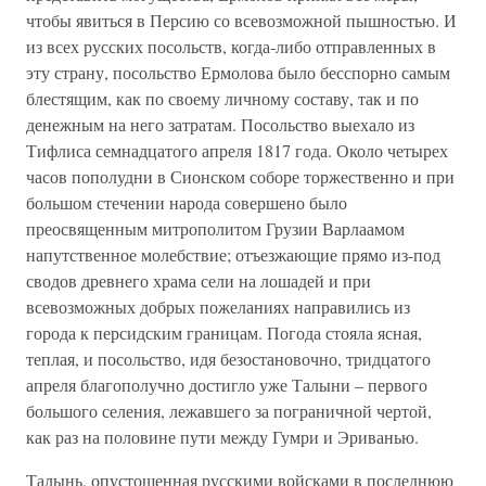
чтобы явиться в Персию со всевозможной пышностью. И
из всех русских посольств, когда-либо отправленных в
эту страну, посольство Ермолова было бесспорно самым
блестящим, как по своему личному составу, так и по
денежным на него затратам. Посольство выехало из
Тифлиса семнадцатого апреля 1817 года. Около четырех
часов пополудни в Сионском соборе торжественно и при
большом стечении народа совершено было
преосвященным митрополитом Грузии Варлаамом
напутственное молебствие; отъезжающие прямо из-под
сводов древнего храма сели на лошадей и при
всевозможных добрых пожеланиях направились из
города к персидским границам. Погода стояла ясная,
теплая, и посольство, идя безостановочно, тридцатого
апреля благополучно достигло уже Талыни – первого
большого селения, лежавшего за пограничной чертой,
как раз на половине пути между Гумри и Эриванью.
Талынь, опустошенная русскими войсками в последнюю