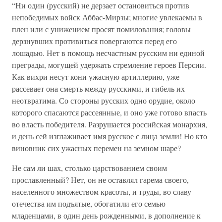
“Ни один (русский) не дерзает остановиться против
непобедимых войск Аббас-Мирзы; многие увлекаемы в
плен или с унижением просят помилования; головы
дерзнувших противиться повергаются перед его
лошадью. Нет в помощь несчастным русским ни единой
преграды, могущей удержать стремление героев Персии.
Как вихри несут кони ужасную артиллерию, уже
рассевает она смерть между русскими, и гибель их
неотвратима. Со стороны русских одно орудие, около
которого спасаются рассеянные, и оно уже готово впасть
во власть победителя. Разрушается российская монархия,
и день сей изглаживает имя русское с лица земли! Но кто
виновник сих ужасных перемен на земном шаре?
Не сам ли шах, столько царствованием своим
прославленный? Нет, он не оставлял гарема своего,
населенного множеством красоты, и труды, во славу
отечества им подъятые, обогатили его семью
младенцами, в один день рожденными, в дополнение к