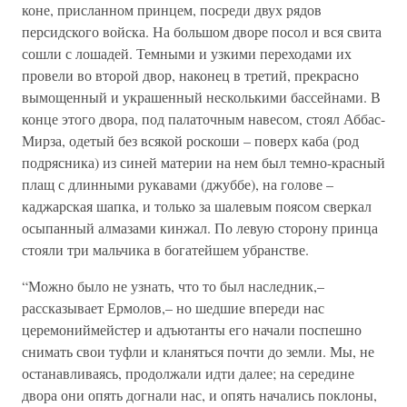
коне, присланном принцем, посреди двух рядов
персидского войска. На большом дворе посол и вся свита
сошли с лошадей. Темными и узкими переходами их
провели во второй двор, наконец в третий, прекрасно
вымощенный и украшенный несколькими бассейнами. В
конце этого двора, под палаточным навесом, стоял Аббас-
Мирза, одетый без всякой роскоши – поверх каба (род
подрясника) из синей материи на нем был темно-красный
плащ с длинными рукавами (джуббе), на голове –
каджарская шапка, и только за шалевым поясом сверкал
осыпанный алмазами кинжал. По левую сторону принца
стояли три мальчика в богатейшем убранстве.
“Можно было не узнать, что то был наследник,–
рассказывает Ермолов,– но шедшие впереди нас
церемониймейстер и адъютанты его начали поспешно
снимать свои туфли и кланяться почти до земли. Мы, не
останавливаясь, продолжали идти далее; на середине
двора они опять догнали нас, и опять начались поклоны,