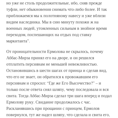
но уже не столь продолжительные, ибо, сняв прежде
туфли, нет обыкновения снимать что-либо более. И так
приближаемся мы к полотняному навесу и уже вблизи
видим наследника. Мы в сию минуту похожи ж на
военных людей, утомленных сильным в знойное время
переходом, поспешающих на отдых под ставку
маркитанта”.
От проницательности Ермолова не скрылось, почему
Аббас-Мирза принял его на дворе, и он решился
отплатить персиянам не меньшей невежливостью.
Остановившись в шести шагах от принца и сделав вид,
что его не знает, он обратился к провожавшим его
персиянам и спросил: “Где же Его Высочество?” – и
только после ответа снял шляпу, чему последовала и вся
свита. Тогда Аббас-Мирза сделал три шага вперед и подал
Ермолову руку. Свидание продолжалось с час.
Раскланявшись при прощании с принцем, Ермолов
повернулся, тут же надел шляпу, что сделала и свита его,