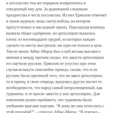
и посольство тем же порядком возвратилось в
отведенный ему дом. За аудиенцией следовали
празднества в честь посольства. Из них Ермолов отмечает
в своем журнале лишь смотр войска, на котором
присутствовал и наследный принц. Персидская конница
вызвала общее одобрение, но артиллерия оказалась
плоха: из восемнадцати орудий, из которых каждое
сделало по шести выстрелов, ни одно не попало в цель.
Тем не менее Аббас-Мирза был о ней весьма высокого
мнения и между прочим сказал, что завести артиллерию
его научили русские. Ермолов не упустил при этом
случая кольнуть самолюбие принца, сказав, что если
русские были причиной того, что он завел артиллерию,
то и принц, в свою очередь, вразумил других насчет ее
необходимости, что народ самый непросвещенный, как
туркмены, и те просят завести у них артиллерию. Для
пояснения нужно прибавить, что туркмены были
злейшими врагами персиян. “К кому же они отнеслись с
этой просьбой?” – спросил Аббас-Мирза. “Я отвечал,–