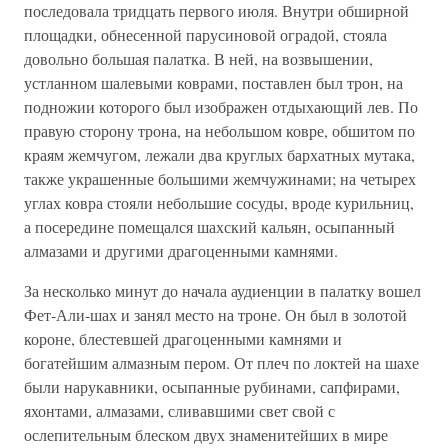
последовала тридцать первого июля. Внутри обширной
площадки, обнесенной парусиновой оградой, стояла
довольно большая палатка. В ней, на возвышении,
устланном шалевыми коврами, поставлен был трон, на
подножии которого был изображен отдыхающий лев. По
правую сторону трона, на небольшом ковре, обшитом по
краям жемчугом, лежали два круглых бархатных мутака,
также украшенные большими жемчужинами; на четырех
углах ковра стояли небольшие сосуды, вроде курильниц,
а посередине помещался шахский кальян, осыпанный
алмазами и другими драгоценными камнями.
За несколько минут до начала аудиенции в палатку вошел
Фет-Али-шах и занял место на троне. Он был в золотой
короне, блестевшей драгоценными камнями и
богатейшим алмазным пером. От плеч по локтей на шахе
были нарукавники, осыпанные рубинами, сапфирами,
яхонтами, алмазами, сливавшими свет свой с
ослепительным блеском двух знаменитейших в мире