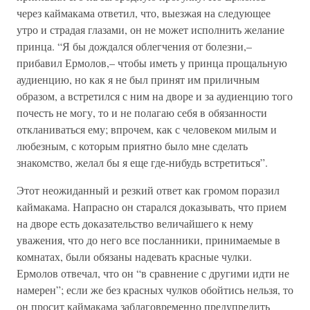
через каймакама ответил, что, выезжая на следующее
утро и страдая глазами, он не может исполнить желание
принца. “Я бы дождался облегчения от болезни,–
прибавил Ермолов,– чтобы иметь у принца прощальную
аудиенцию, но как я не был принят им приличным
образом, а встретился с ним на дворе и за аудиенцию того
почесть не могу, то и не полагаю себя в обязанности
откланиваться ему; впрочем, как с человеком милым и
любезным, с которым приятно было мне сделать
знакомство, желал бы я еще где-нибудь встретиться”.
Этот неожиданный и резкий ответ как громом поразил
каймакама. Напрасно он старался доказывать, что прием
на дворе есть доказательство величайшего к нему
уважения, что до него все посланники, принимаемые в
комнатах, были обязаны надевать красные чулки.
Ермолов отвечал, что он “в сравнение с другими идти не
намерен”; если же без красных чулков обойтись нельзя, то
он просит каймакама заблаговременно предупредить