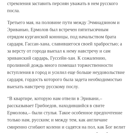
стремления заставить персиян уважать в нем русского
посла.
Третьего мая, на половине пути между Эчмиадзином и
Эриванью, Ермолов был встречен пятитысячным
отрядом курганской конницы, под начальством брата
сардаря, Гассан-хана, славившегося своей храбростью; а
за версту от города выехал к нему навстречу и сам
эриванский сардарь, Гуссейн-хан. К сожалению,
проливной дождь много помешал торжественности
вступления в город и усилил еще больше неудовольствие
сардаря, гордость которого была задета необходимостью
выехать навстречу русскому послу.
“В квартире, которую нам отвели в Эривани,–
рассказывает Грибоедов, находившийся в свите
Ермолова,– были стулья. Такое особенное предпочтение
только нам, русским; и между тем, как англичане
смиренно сгибают колени и садятся на пол, как Бог велит