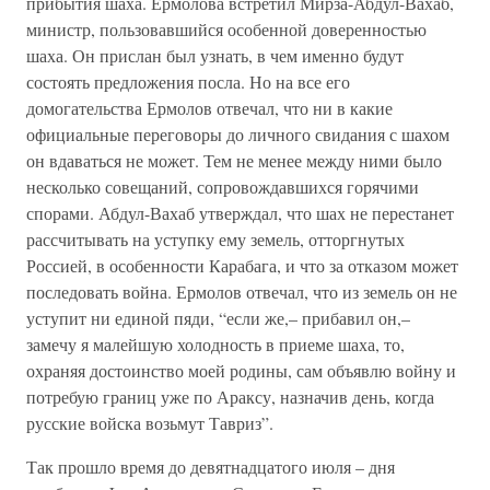
прибытия шаха. Ермолова встретил Мирза-Абдул-Вахаб,
министр, пользовавшийся особенной доверенностью
шаха. Он прислан был узнать, в чем именно будут
состоять предложения посла. Но на все его
домогательства Ермолов отвечал, что ни в какие
официальные переговоры до личного свидания с шахом
он вдаваться не может. Тем не менее между ними было
несколько совещаний, сопровождавшихся горячими
спорами. Абдул-Вахаб утверждал, что шах не перестанет
рассчитывать на уступку ему земель, отторгнутых
Россией, в особенности Карабага, и что за отказом может
последовать война. Ермолов отвечал, что из земель он не
уступит ни единой пяди, “если же,– прибавил он,–
замечу я малейшую холодность в приеме шаха, то,
охраняя достоинство моей родины, сам объявлю войну и
потребую границ уже по Араксу, назначив день, когда
русские войска возьмут Тавриз”.
Так прошло время до девятнадцатого июля – дня