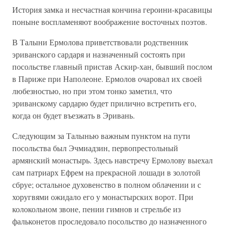
История замка и несчастная кончина героини-красавицы
поныне воспламеняют воображение восточных поэтов.
В Талыни Ермолова приветствовали родственник
эриванского сардаря и назначенный состоять при
посольстве главный пристав Аскир-хан, бывший послом
в Париже при Наполеоне. Ермолов очаровал их своей
любезностью, но при этом тонко заметил, что
эриванскому сардарю будет прилично встретить его,
когда он будет въезжать в Эривань.
Следующим за Талынью важным пунктом на пути
посольства был Эчмиадзин, первопрестольный
армянский монастырь. Здесь навстречу Ермолову выехал
сам патриарх Ефрем на прекрасной лошади в золотой
сбруе; остальное духовенство в полном облачении и с
хоругвями ожидало его у монастырских ворот. При
колокольном звоне, пении гимнов и стрельбе из
фальконетов проследовало посольство до назначенного