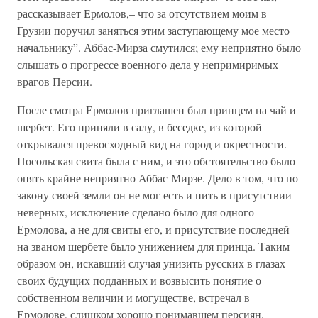
рассказывает Ермолов,– что за отсутствием моим в
Грузии поручил заняться этим заступающему мое место
начальнику”. Аббас-Мирза смутился; ему неприятно было
слышать о прогрессе военного дела у непримиримых
врагов Персии.
После смотра Ермолов приглашен был принцем на чай и
шербет. Его приняли в салу, в беседке, из которой
открывался превосходный вид на город и окрестности.
Посольская свита была с ним, и это обстоятельство было
опять крайне неприятно Аббас-Мирзе. Дело в том, что по
закону своей земли он не мог есть и пить в присутствии
неверных, исключение сделано было для одного
Ермолова, а не для свиты его, и присутствие последней
на званом шербете было унижением для принца. Таким
образом он, искавший случая унизить русских в глазах
своих будущих подданных и возвысить понятие о
собственном величии и могуществе, встречал в
Ермолове, слишком хорошо понимавшем персиян,