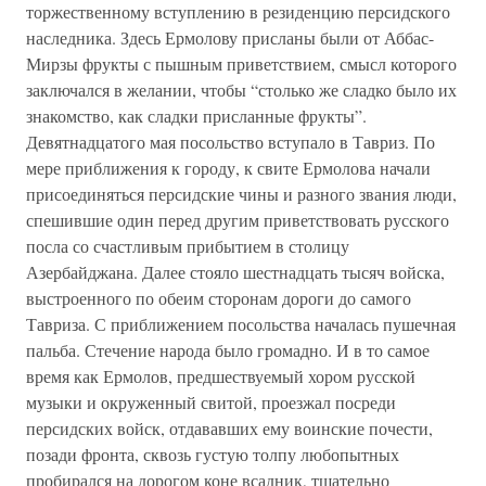
торжественному вступлению в резиденцию персидского
наследника. Здесь Ермолову присланы были от Аббас-
Мирзы фрукты с пышным приветствием, смысл которого
заключался в желании, чтобы “столько же сладко было их
знакомство, как сладки присланные фрукты”.
Девятнадцатого мая посольство вступало в Тавриз. По
мере приближения к городу, к свите Ермолова начали
присоединяться персидские чины и разного звания люди,
спешившие один перед другим приветствовать русского
посла со счастливым прибытием в столицу
Азербайджана. Далее стояло шестнадцать тысяч войска,
выстроенного по обеим сторонам дороги до самого
Тавриза. С приближением посольства началась пушечная
пальба. Стечение народа было громадно. И в то самое
время как Ермолов, предшествуемый хором русской
музыки и окруженный свитой, проезжал посреди
персидских войск, отдававших ему воинские почести,
позади фронта, сквозь густую толпу любопытных
пробирался на дорогом коне всадник, тщательно