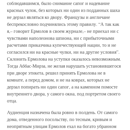
соблюдавшимся, было снимание сапог и надевание
красных чулок, без которых ни один из подданных шаха
не дерзал являться ко двору. Французы и англичане
беспрекословно подчинялись этому правилу. “А так как
я,– говорит Ермолов в своем журнале,– не приехал ни с
чувствами наполеонова шпиона, ни с прибыточными
расчетами приказчика купечествующей нации, то и не
согласился ни на красные чулки, ни на другие условия”.
Склонить Ермолова на уступки оказалось невозможным.
Тогда Аббас-Мирза, не желая нарушать установившегося
при дворе этикета, решил принять Ермолова не в
комнате, а перед домом, и не на коврах, которых не
дерзал попирать ни один сапог, а на каменном помосте
внутреннего двора, у самого окна, под портретом своего
отца.
Аудиенция назначена была ровно в полдень. От самого
дома, отведенного посольству, по тесным, кривым и
неопрятным улицам Ермолов ехал на богато убранном