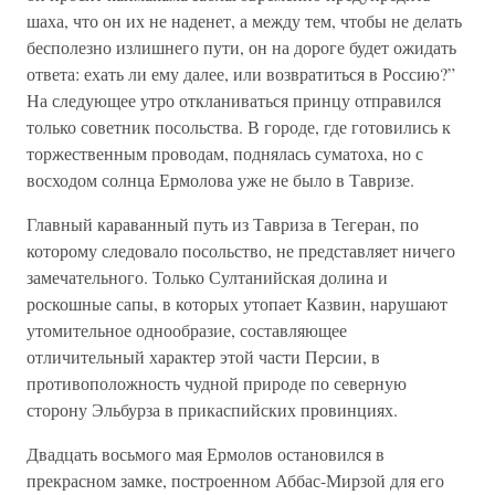
шаха, что он их не наденет, а между тем, чтобы не делать
бесполезно излишнего пути, он на дороге будет ожидать
ответа: ехать ли ему далее, или возвратиться в Россию?”
На следующее утро откланиваться принцу отправился
только советник посольства. В городе, где готовились к
торжественным проводам, поднялась суматоха, но с
восходом солнца Ермолова уже не было в Тавризе.
Главный караванный путь из Тавриза в Тегеран, по
которому следовало посольство, не представляет ничего
замечательного. Только Султанийская долина и
роскошные сапы, в которых утопает Казвин, нарушают
утомительное однообразие, составляющее
отличительный характер этой части Персии, в
противоположность чудной природе по северную
сторону Эльбурза в прикаспийских провинциях.
Двадцать восьмого мая Ермолов остановился в
прекрасном замке, построенном Аббас-Мирзой для его