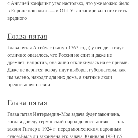
с Англией конфликт угас настолько, что уже можно было
в Европе пошалить — и ОГПУ запланировало похитить
вредного
Глава пятая
Глава пятая А сейчас (канун 1767 года) у нее дела идут
отлично: оказалось, что Россия не спит и даже не
дремлет, напротив, она живо откликнулась на ее призыв.
Даже не верится: всюду идут выборы, губернаторы, как
им велено, находят для них дома, а знатные люди
предоставляют свои
Глава пятая
Глава пятая Интермедия«Моя задача будет закончена,
когда я доведу германский народ до восстания», — так
заявил Гитлер в 1924 г. перед мюнхенским народным
судом.Была ли закончена его задача 30 января 1933 г.?