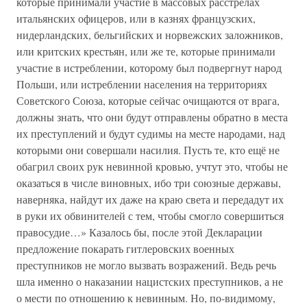
которые принимали участие в массовых расстрелах
итальянских офицеров, или в казнях французских,
нидерландских, бельгийских и норвежских заложников,
или критских крестьян, или же те, которые принимали
участие в истреблении, которому был подвергнут народ
Польши, или истреблении населения на территориях
Советского Союза, которые сейчас очищаются от врага,
должны знать, что они будут отправлены обратно в места
их преступлений и будут судимы на месте народами, над
которыми они совершали насилия. Пусть те, кто ещё не
обагрил своих рук невинной кровью, учтут это, чтобы не
оказаться в числе виновных, ибо три союзные державы,
наверняка, найдут их даже на краю света и передадут их
в руки их обвинителей с тем, чтобы смогло совершиться
правосудие…» Казалось бы, после этой Декларации
предложение покарать гитлеровских военных
преступников не могло вызвать возражений. Ведь речь
шла именно о наказании нацистских преступников, а не
о мести по отношению к невинным. Но, по-видимому,