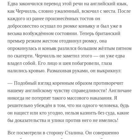
Едва закончился перевод этой речи на английский язык,
как Черчилль, словно ужаленный, вскочил с места. После
каждого из ранее произнесённых тостов он
добросовестно осушал по рюмке коньяку и был уже в
весьма возбуждённом состоянии. Теперь британский
премьер резким жестом отодвинул рюмку, она
опрокинулась и коньяк разлился большим жёлтым пятном
по скатерти. Черчилль не заметил этого — он уже едва
владел собой. Его лицо и шея побагровели, глаза
налились кровью. Размахивая руками, он выкрикнул:
— Подобный взгляд коренным образом противоречит
нашему английскому чувству справедливости! Англичане
никогда не потерпят такого массового наказания. Я
решительно убеждён в том, что ни одного человека, будь
он нацист или кто угодно, нельзя казнить без суда, какие
бы доказательства и улики против него не имелись!
Все посмотрели в сторону Сталина. Он совершенно