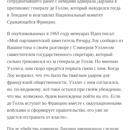
сотрудничавшего ранее с немцами адмирала Дарлана в
противовес генералу де Голлю, который находился тогда
в Лондоне и возглавлял Национальный комитет
Сражающейся Франции.
В опубликованных в 1965 году мемуарах Идеи писал:
«Мой парламентский заместитель Ричард Лоу сообщил из
Вашингтона о своём разговоре с Сэмнером Уэллесом
(заместителем государственного секретаря), который
сильно тревожился из-за генерала де Голля. По мнению
Уэллеса, нам скоро придётся порвать связи с ним. Когда
Лоу возразил, что это было бы тяжёлым ударом для
французской общественности, Уэллес с ним согласился,
но, по-видимому, всё-таки остался при своём убеждении,
что мы, возможно, будем вынуждены пойти на это. Если
де Голль вступит во Францию вместе с оккупационными
войсками и сформирует правительство, его уже не
удастся отстранить от власти».
После убийства адмирала Дарлана американцы сделали