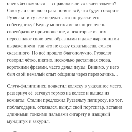
очень беспокоился — справлюсь ли со своей задачей?
Смогу ли с первого раза понять всё, что будет говорить
Рузвельт, и тут же передать это по-русски его
собеседнику? Ведь у многих американцев очень
своеобразное произношение, а некоторые из них
пересыпают свою речь образными и даже жаргонными
выражениями, так что не сразу схватываешь смысл
сказанного. Но всё прошло благополучно. Рузвельт
говорил чётко, внятно, несколько растягивая слова,
короткими фразами, часто делал паузы. Видимо, у него
был свой немалый опыт общения через переводчика…
Слуга-филиппинец подкатил коляску в указанное место,
развернул её, затянул тормоз на колесе и вышел из
комнаты. Сталин предложил Рузвельту папиросу, но тот,
поблагодарив, отказался, вынул свой портсигар, вставил
длинными тонкими пальцами сигарету в изящный
мундштук и закурил.