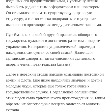
изданных его предшественниками, Сулейману нельзя
было быть радикальным реформатором или новатором.
Он стремился не ломать существующую правовую
структуру, а только слегка подправить ее и устранить
имеющиеся противоречия между различными законами.
Сулейман, как и любой другой правитель обширного
государства, нуждался в достаточно развитом аппарате
управления. На вершине управленческой пирамиды
находились сам султан со своей семьей. Далее шли
султанские фавориты, затем чиновники султанского
двора и члены правительства (дивана).
Далее в иерархии стояли высшие командиры постоянной
армии и флота. Еще ниже находились янычары и другие
молодые люди, которые еще только готовились к
государственной службе. Подавляющее большинство
этих людей было христианского происхождения, и, таким
образом, их благополучие всецело зависело от милости
султана.