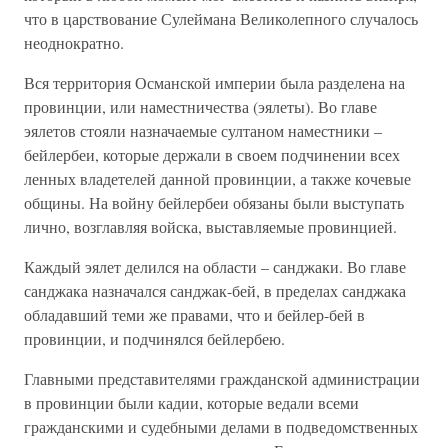
что в царствование Сулеймана Великолепного случалось
неоднократно.
Вся территория Османской империи была разделена на
провинции, или наместничества (эялеты). Во главе
эялетов стояли назначаемые султаном наместники –
бейлербеи, которые держали в своем подчинении всех
ленных владетелей данной провинции, а также кочевые
общины. На войну бейлербеи обязаны были выступать
лично, возглавляя войска, выставляемые провинцией.
Каждый эялет делился на области – санджаки. Во главе
санджака назначался санджак-бей, в пределах санджака
обладавший теми же правами, что и бейлер-бей в
провинции, и подчинялся бейлербею.
Главными представителями гражданской администрации
в провинции были кадии, которые ведали всеми
гражданскими и судебными делами в подведомственных