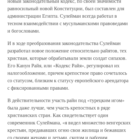
новый законодательный кодекс, по своей значимости
равносильный новой Конституции, был составлен для
администрации Египта. Сулейман всегда работал в
тесном взаимодействии с мусульманскими правоведами
и богословами.
И в ходе преобразования законодательства Сулейман
разработал новое положение относительно райятов, тех
христиан, которые обрабатывали земли солдат сипахов.
Его Канун Райя, или «Кодекс Райя», регулировал их
налогообложение, причем крепостное право сочеталось
со статусом, близким к статусу европейского арендатора
с фиксированными правами.
В действительности участь райи под «турецким игом»
была даже лучше, чем участь крепостных в ряде
христианских стран. Как свидетельствует один
современник Сулеймана, «я видел множество венгерских
крестьян, предававших огню свои жилища и бежавших
со своими женами и детьми, скотом и рабочим