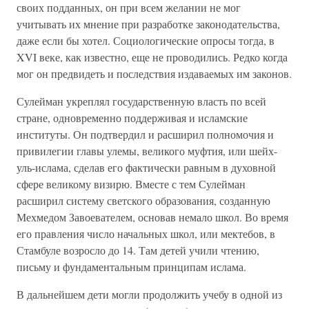
своих подданных, он при всем желании не мог
учитывать их мнение при разработке законодательства,
даже если бы хотел. Социологические опросы тогда, в
XVI веке, как известно, еще не проводились. Редко когда
мог он предвидеть и последствия издаваемых им законов.
Сулейман укреплял государственную власть по всей
стране, одновременно поддерживая и исламские
институты. Он подтвердил и расширил полномочия и
привилегии главы улемы, великого муфтия, или шейх-
уль-ислама, сделав его фактически равным в духовной
сфере великому визирю. Вместе с тем Сулейман
расширил систему светского образования, созданную
Мехмедом Завоевателем, основав немало школ. Во время
его правления число начальных школ, или мектебов, в
Стамбуле возросло до 14. Там детей учили чтению,
письму и фундаментальным принципам ислама.
В дальнейшем дети могли продолжить учебу в одной из