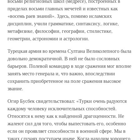
восьми религиозных школ (медресе), построенных в
приделах восьми главных мечетей и известных как
«восемь раев знаний». Здесь, помимо исламских
дисциплин, учили грамматике, синтаксису, логике,
метафизике, философии, географии, стилистике,
геометрии, астрономии и астрологии.
Турецкая армия во времена Султана Великолепного была
довольно демократичной. В ней не было сословных
барьеров. Полевой командир в ходе сражения мог вполне
занять место генерала и, что важно, впоследствии
сохранить приобретенное на поле сражения высокое
звание.
Огир Бусбек свидетельствовал: «Турки очень радуются
каждому человеку исключительных способностей.
Относятся к нему как к найденной драгоценности. Не
жалеют сил для того, чтобы выпестовать его, особенно
если он проявляет способности в военной сфере. Мы в
таких случаях поступаем иначе. Когда находим хорошего