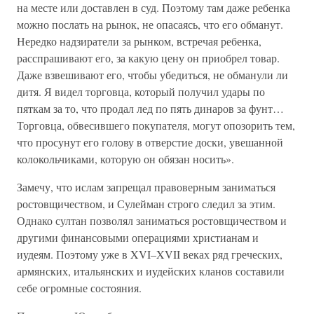
на месте или доставлен в суд. Поэтому там даже ребенка
можно послать на рынок, не опасаясь, что его обманут.
Нередко надзиратели за рынком, встречая ребенка,
расспрашивают его, за какую цену он приобрел товар.
Даже взвешивают его, чтобы убедиться, не обманули ли
дитя. Я видел торговца, который получил удары по
пяткам за то, что продал лед по пять динаров за фунт…
Торговца, обвесившего покупателя, могут опозорить тем,
что просунут его голову в отверстие доски, увешанной
колокольчиками, которую он обязан носить».
Замечу, что ислам запрещал правоверным заниматься
ростовщичеством, и Сулейман строго следил за этим.
Однако султан позволял заниматься ростовщичеством и
другими финансовыми операциями христианам и
иудеям. Поэтому уже в XVI–XVII веках ряд греческих,
армянских, итальянских и иудейских кланов составили
себе огромные состояния.