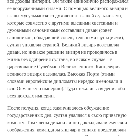
все доходы империи. Он также единолично распоряжался
ее вооруженными силами. С помощью великого визиря и
главы мусульманского духовенства – шейх-уль-ислама,
которые совместно с другими высшими светскими и
духовными сановниками составляли диван (совет
сановников, обладавший совещательными функциями),
султан управлял страной. Великий визирь возглавлял
диван, но никакое решение визиря не проводилось в
жизнь без одобрения султана, во всяком случае – в
царствование Сулеймана Великолепного. Канцелярия
великого визиря называлась Высокая Порта (этими
словами европейские дипломаты нередко именовали и
всю Османскую империю). Туда стекались сведения обо
всех доходах империи.
После полудня, когда заканчивалось обсуждение
государственных дел, султан удалялся в свою приватную
комнату. Там члены дивана лично докладывали ему свои
соображения, командиры янычар и сипахи представляли