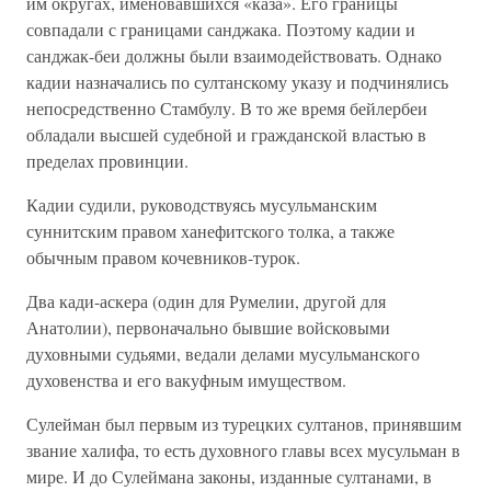
им округах, именовавшихся «каза». Его границы
совпадали с границами санджака. Поэтому кадии и
санджак-беи должны были взаимодействовать. Однако
кадии назначались по султанскому указу и подчинялись
непосредственно Стамбулу. В то же время бейлербеи
обладали высшей судебной и гражданской властью в
пределах провинции.
Кадии судили, руководствуясь мусульманским
суннитским правом ханефитского толка, а также
обычным правом кочевников-турок.
Два кади-аскера (один для Румелии, другой для
Анатолии), первоначально бывшие войсковыми
духовными судьями, ведали делами мусульманского
духовенства и его вакуфным имуществом.
Сулейман был первым из турецких султанов, принявшим
звание халифа, то есть духовного главы всех мусульман в
мире. И до Сулеймана законы, изданные султанами, в