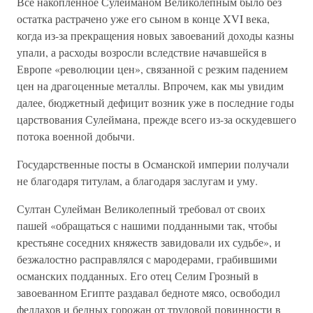
Все накопленное Сулейманом Великолепным было без
остатка растрачено уже его сыном в конце XVI века,
когда из-за прекращения новых завоеваний доходы казны
упали, а расходы возросли вследствие начавшейся в
Европе «революции цен», связанной с резким падением
цен на драгоценные металлы. Впрочем, как мы увидим
далее, бюджетный дефицит возник уже в последние годы
царствования Сулеймана, прежде всего из-за оскудевшего
потока военной добычи.
Государственные посты в Османской империи получали
не благодаря титулам, а благодаря заслугам и уму.
Султан Сулейман Великолепный требовал от своих
пашей «обращаться с нашими подданными так, чтобы
крестьяне соседних княжеств завидовали их судьбе», и
безжалостно расправлялся с мародерами, грабившими
османских подданных. Его отец Селим Грозный в
завоеванном Египте раздавал бедноте мясо, освободил
феллахов и бедных горожан от трудовой повинности в