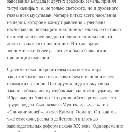
завоевания Багдада и других арабских земель, принял
титул халифа, т. е. не только светского, но и духовного
главы всех мусульман. Четыре пятых всего населения
империи, которое к концу правления Сулеймана
насчитывало пятнадцать миллионов человек и состояло
из представителей двадцати одной национальности,
жили в азиатских провинциях. В то же время
экономически более развитыми были балканские
провинции империи.
Сулейман был покровителем исламского мира,
защитником веры и истолкователем и исполнителем
исламских законов. Он поручил подготовку свода
законов обладавшему глубокими знаниями судье мулле
Ибрагиму из Алеппо. Получившийся в результате его
трудов кодекс был назван «Мултека-уль-усер», т. е.
«Слияние морей», и стал Кануни Османи. Он, как мы
уже отмечали, реально действовал вплоть до
законодательных реформ начала XX века. Одновременно