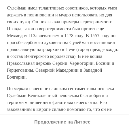
Сулейман имел талантливых советников, которых умел
держать в повиновении и мудро использовать их для
своих нужд. Он показывал примеры веротерпимости.
Правда, закон о веротерпимости был принят еще
Мехмедом II Завоевателем в 1478 году. В 1557 году по
просьбе сербского духовенства Сулейман восстановил
православную патриархию в Пече (город прежде входил
в состав Венгерского королевства). В нее вошла
Православная церковь Сербии, Черногории, Боснии и
Герцеговины, Северной Македонии и Западной
Болгарии.
По меркам своего не слишком сентиментального века
Сулейман Великолепный человеком был добрым и
терпимым, лишенным фанатизма своего отца. Его
завоеваниям в Европе сильно помогало то, что он не
заставлял христиан насильно принимать мусульманскую
Продолжение на Литрес
веру, позволяя им существовать в пределах Османской