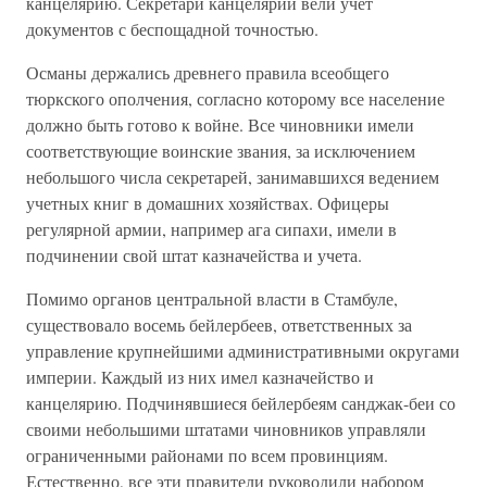
канцелярию. Секретари канцелярии вели учет
документов с беспощадной точностью.
Османы держались древнего правила всеобщего
тюркского ополчения, согласно которому все население
должно быть готово к войне. Все чиновники имели
соответствующие воинские звания, за исключением
небольшого числа секретарей, занимавшихся ведением
учетных книг в домашних хозяйствах. Офицеры
регулярной армии, например ага сипахи, имели в
подчинении свой штат казначейства и учета.
Помимо органов центральной власти в Стамбуле,
существовало восемь бейлербеев, ответственных за
управление крупнейшими административными округами
империи. Каждый из них имел казначейство и
канцелярию. Подчинявшиеся бейлербеям санджак-беи со
своими небольшими штатами чиновников управляли
ограниченными районами по всем провинциям.
Естественно, все эти правители руководили набором