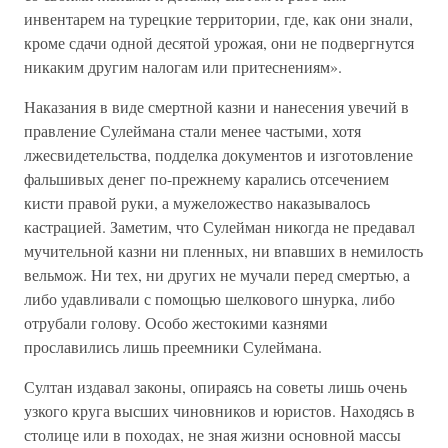
инвентарем на турецкие территории, где, как они знали,
кроме сдачи одной десятой урожая, они не подвергнутся
никаким другим налогам или притеснениям».
Наказания в виде смертной казни и нанесения увечий в
правление Сулеймана стали менее частыми, хотя
лжесвидетельства, подделка документов и изготовление
фальшивых денег по-прежнему карались отсечением
кисти правой руки, а мужеложество наказывалось
кастрацией. Заметим, что Сулейман никогда не предавал
мучительной казни ни пленных, ни впавших в немилость
вельмож. Ни тех, ни других не мучали перед смертью, а
либо удавливали с помощью шелкового шнурка, либо
отрубали голову. Особо жестокими казнями
прославились лишь преемники Сулеймана.
Султан издавал законы, опираясь на советы лишь очень
узкого круга высших чиновников и юристов. Находясь в
столице или в походах, не зная жизни основной массы