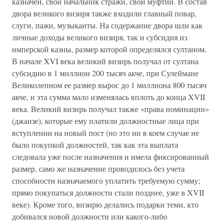
казначей, свой начальник стражи, свой муфтий. В состав
двора великого визиря также входили главный повар,
слуги, пажи, музыканты. На содержание двора шли как
личные доходы великого визиря, так и субсидия из
имперской казны, размер которой определялся султаном.
В начале XVI века великий визирь получал от султана
субсидию в 1 миллион 200 тысяч акче, при Сулеймане
Великолепном ее размер вырос до 1 миллиона 800 тысяч
акче, и эта сумма мало изменялась вплоть до конца XVII
века. Великий визирь получал также «права номинации»
(джаизе), которые ему платили должностные лица при
вступлении на новый пост (но это ни в коем случае не
было покупкой должностей, так как эта выплата
следовала уже после назначения и имела фиксированный
размер, само же назначение проводилось без учета
способности назначаемого уплатить требуемую сумму;
прямо покупаться должности стали позднее, уже в XVII
веке). Кроме того, визирю делались подарки теми, кто
добивался новой должности или какого-либо