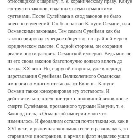
относящихся к шариату, т. е. кораническому праву. Канун
состоял из законов, изданных всеми османскими
султанами. После Сулеймана в свод законов не было
внесено изменений. Он был назван Кануни Османи, или
Османскими законами. Тем самым Сулейман как бы
законсервировал турецкое общество, по крайней мере в
юридическом смысле. С одной стороны, он сохранил
реалии эпохи расцвета Османской империи. Ведь многое
из его свода законов благополучно дожило вплоть до
начала XX века. Но, с другой стороны, уже в период
царствования Сулеймана Великолепного Османская
империя во многом отставала от Европы. Кануни
Османи также консервировал эту отсталость. И
действительно, в течение трех с половиной веков после
смерти Сулеймана, прозванного турками Кануни, т. е.
Законодатель, в Османской империи мало что
изменилось. И феодализм остался почти таким же, как в
XVI веке, и рыночная экономика если и развивалась, то
стараниями иностранцев, и армия и флот недалеко ушли