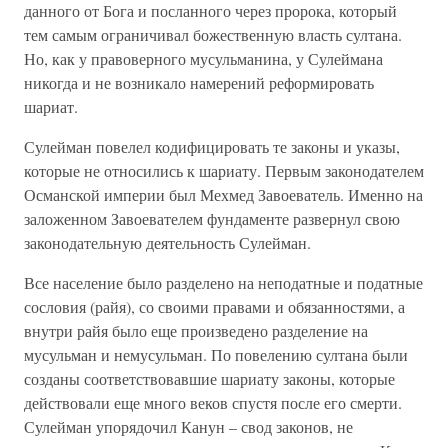
данного от Бога и посланного через пророка, который
тем самым ограничивал божественную власть султана.
Но, как у правоверного мусульманина, у Сулеймана
никогда и не возникало намерений реформировать
шариат.
Сулейман повелел кодифицировать те законы и указы,
которые не относились к шариату. Первым законодателем
Османской империи был Мехмед Завоеватель. Именно на
заложенном Завоевателем фундаменте развернул свою
законодательную деятельность Сулейман.
Все население было разделено на неподатные и податные
сословия (райя), со своими правами и обязанностями, а
внутри райя было еще произведено разделение на
мусульман и немусульман. По повелению султана были
созданы соответствовавшие шариату законы, которые
действовали еще много веков спустя после его смерти.
Сулейман упорядочил Канун – свод законов, не