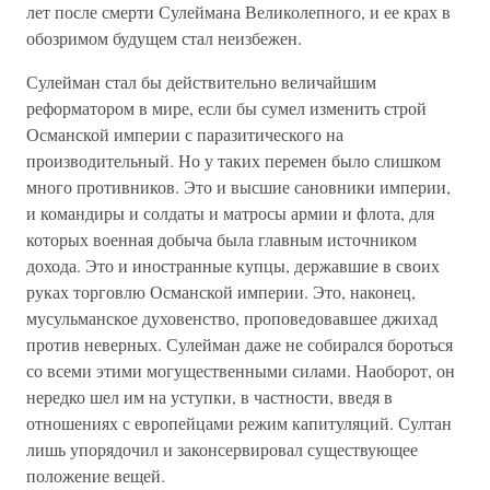
лет после смерти Сулеймана Великолепного, и ее крах в
обозримом будущем стал неизбежен.
Сулейман стал бы действительно величайшим
реформатором в мире, если бы сумел изменить строй
Османской империи с паразитического на
производительный. Но у таких перемен было слишком
много противников. Это и высшие сановники империи,
и командиры и солдаты и матросы армии и флота, для
которых военная добыча была главным источником
дохода. Это и иностранные купцы, державшие в своих
руках торговлю Османской империи. Это, наконец,
мусульманское духовенство, проповедовавшее джихад
против неверных. Сулейман даже не собирался бороться
со всеми этими могущественными силами. Наоборот, он
нередко шел им на уступки, в частности, введя в
отношениях с европейцами режим капитуляций. Султан
лишь упорядочил и законсервировал существующее
положение вещей.