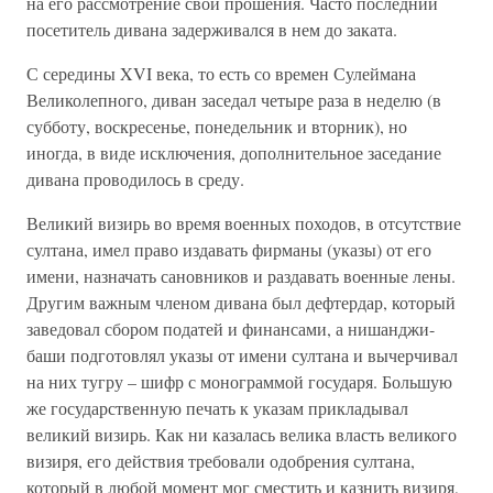
на его рассмотрение свои прошения. Часто последний
посетитель дивана задерживался в нем до заката.
С середины XVI века, то есть со времен Сулеймана
Великолепного, диван заседал четыре раза в неделю (в
субботу, воскресенье, понедельник и вторник), но
иногда, в виде исключения, дополнительное заседание
дивана проводилось в среду.
Великий визирь во время военных походов, в отсутствие
султана, имел право издавать фирманы (указы) от его
имени, назначать сановников и раздавать военные лены.
Другим важным членом дивана был дефтердар, который
заведовал сбором податей и финансами, а нишанджи-
баши подготовлял указы от имени султана и вычерчивал
на них тугру – шифр с монограммой государя. Большую
же государственную печать к указам прикладывал
великий визирь. Как ни казалась велика власть великого
визиря, его действия требовали одобрения султана,
который в любой момент мог сместить и казнить визиря,