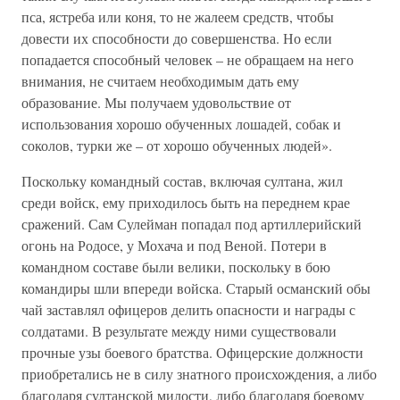
пса, ястреба или коня, то не жалеем средств, чтобы
довести их способности до совершенства. Но если
попадается способный человек – не обращаем на него
внимания, не считаем необходимым дать ему
образование. Мы получаем удовольствие от
использования хорошо обученных лошадей, собак и
соколов, турки же – от хорошо обученных людей».
Поскольку командный состав, включая султана, жил
среди войск, ему приходилось быть на переднем крае
сражений. Сам Сулейман попадал под артиллерийский
огонь на Родосе, у Мохача и под Веной. Потери в
командном составе были велики, поскольку в бою
командиры шли впереди войска. Старый османский обы
чай заставлял офицеров делить опасности и награды с
солдатами. В результате между ними существовали
прочные узы боевого братства. Офицерские должности
приобретались не в силу знатного происхождения, а либо
благодаря султанской милости, либо благодаря боевому