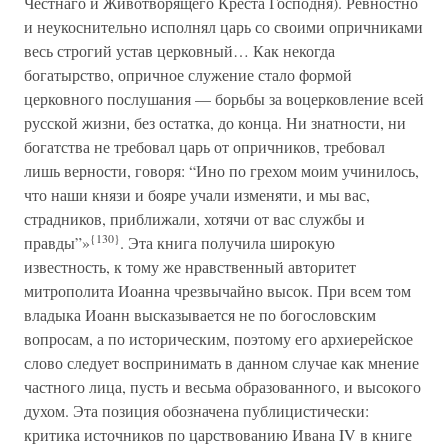
Честнаго и Животворящего Креста Господня). Ревностно
и неукоснительно исполнял царь со своими опричниками
весь строгий устав церковный… Как некогда
богатырство, опричное служение стало формой
церковного послушания — борьбы за воцерковление всей
русской жизни, без остатка, до конца. Ни знатности, ни
богатства не требовал царь от опричников, требовал
лишь верности, говоря: “Ино по грехом моим учинилось,
что наши князи и бояре учали изменяти, и мы вас,
страдников, приближали, хотячи от вас службы и
{130}
правды”»
. Эта книга получила широкую
известность, к тому же нравственный авторитет
митрополита Иоанна чрезвычайно высок. При всем том
владыка Иоанн высказывается не по богословским
вопросам, а по историческим, поэтому его архиерейское
слово следует воспринимать в данном случае как мнение
частного лица, пусть и весьма образованного, и высокого
духом. Эта позиция обозначена публицистически:
критика источников по царствованию Ивана IV в книге