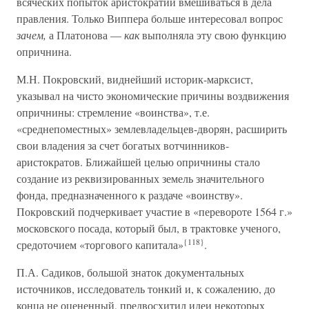
всяческих попыток аристократии вмешиваться в дела
правления. Только Виппера больше интересовал вопрос
зачем,
а Платонова —
как
выполняла эту свою функцию
опричнина.
М.Н. Покровский, виднейший историк-марксист,
указывал на чисто экономические причины воздвижения
опричнины: стремление «воинства», т.е.
«среднепоместных» землевладельцев-дворян, расширить
свои владения за счет богатых вотчинников-
аристократов. Ближайшей целью опричнины стало
создание из реквизированных земель значительного
фонда, предназначенного к раздаче «воинству».
Покровский подчеркивает участие в «перевороте 1564 г.»
московского посада, который был, в трактовке ученого,
{118}
средоточием «торгового капитала»
.
П.А. Садиков, большой знаток документальных
источников, исследователь тонкий и, к сожалению, до
конца не оцененный, предвосхитил идеи некоторых