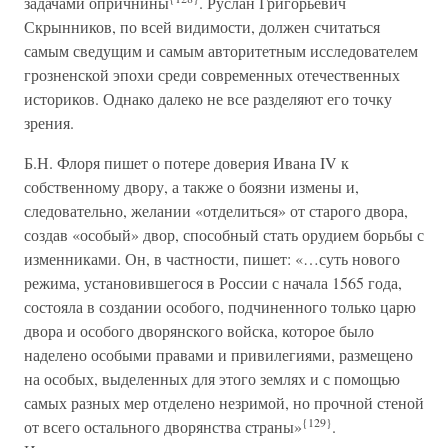
задачами опричнины
. Руслан Григорьевич
Скрынников, по всей видимости, должен считаться
самым сведущим и самым авторитетным исследователем
грозненской эпохи среди современных отечественных
историков. Однако далеко не все разделяют его точку
зрения.
Б.Н. Флоря пишет о потере доверия Ивана IV к
собственному двору, а также о боязни измены и,
следовательно, желании «отделиться» от старого двора,
создав «особый» двор, способный стать орудием борьбы с
изменниками. Он, в частности, пишет: «…суть нового
режима, установившегося в России с начала 1565 года,
состояла в создании особого, подчиненного только царю
двора и особого дворянского войска, которое было
наделено особыми правами и привилегиями, размещено
на особых, выделенных для этого землях и с помощью
самых разных мер отделено незримой, но прочной стеной
{129}
от всего остального дворянства страны»
.