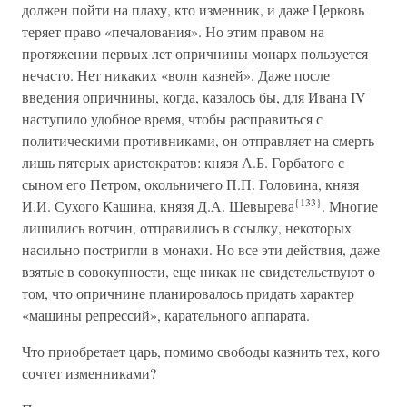
должен пойти на плаху, кто изменник, и даже Церковь
теряет право «печалования». Но этим правом на
протяжении первых лет опричнины монарх пользуется
нечасто. Нет никаких «волн казней». Даже после
введения опричнины, когда, казалось бы, для Ивана IV
наступило удобное время, чтобы расправиться с
политическими противниками, он отправляет на смерть
лишь пятерых аристократов: князя А.Б. Горбатого с
сыном его Петром, окольничего П.П. Головина, князя
{133}
И.И. Сухого Кашина, князя Д.А. Шевырева
. Многие
лишились вотчин, отправились в ссылку, некоторых
насильно постригли в монахи. Но все эти действия, даже
взятые в совокупности, еще никак не свидетельствуют о
том, что опричнине планировалось придать характер
«машины репрессий», карательного аппарата.
Что приобретает царь, помимо свободы казнить тех, кого
сочтет изменниками?