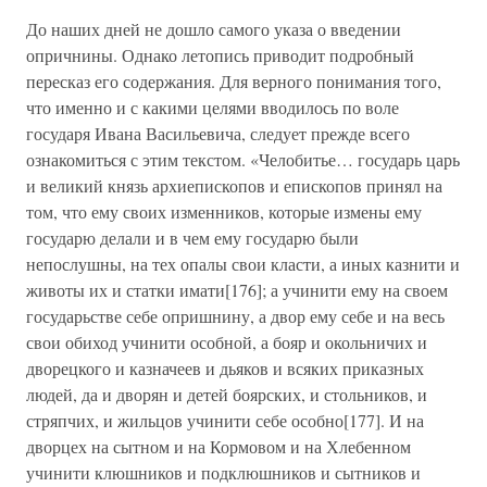
До наших дней не дошло самого указа о введении
опричнины. Однако летопись приводит подробный
пересказ его содержания. Для верного понимания того,
что именно и с какими целями вводилось по воле
государя Ивана Васильевича, следует прежде всего
ознакомиться с этим текстом. «Челобитье… государь царь
и великий князь архиепископов и епископов принял на
том, что ему своих изменников, которые измены ему
государю делали и в чем ему государю были
непослушны, на тех опалы свои класти, а иных казнити и
животы их и статки имати[176]; а учинити ему на своем
государьстве себе опришнину, а двор ему себе и на весь
свои обиход учинити особной, а бояр и окольничих и
дворецкого и казначеев и дьяков и всяких приказных
людей, да и дворян и детей боярских, и стольников, и
стряпчих, и жильцов учинити себе особно[177]. И на
дворцех на сытном и на Кормовом и на Хлебенном
учинити клюшников и подклюшников и сытников и