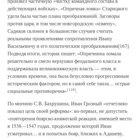
произвел частичную «чистку командного состава в
действующих войсках». «Опричная ломка» Старицкого
удела была частью плана преобразований. Заговоры
против царя, в том числе новгородскую «измену»,
Садиков склонен в большинстве случаев считать
реальными проявлениями сопротивления Ивану
Васильевичу и его политическим преобразованиям[167].
Подводя итоги, историк пишет: «Опричнина ломала
решительно и смело верхушки феодального класса и
поддерживала великокняжескую власть — этим, в
условиях времени, она была безусловно прогрессивным
историческим фактором, но в самой себе таила… острые
{119}
социальные противоречия»
.
По мнению С.В. Бахрушина, Иван Грозный «отчетливо
показал цель своей реформы»: во-первых, не допустить
«повторения боярско-княжеской реакции, имевшей место
в 1538—1547 годах, продолжение которой Иван
усматривал… и в попытках бояр, близких к Адашеву,