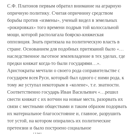
С.Ф. Платонов первым обратил внимание на аграрную
опричную политику. Считая опричнину средством
борьбы против «измены», ученый видел в земельных
«рокировках» того времени подрыв той колоссальной
мощи, которой располагала боярско-княжеская
оппозиция. Знать притязала на политическую власть в
стране. Основанием для подобных притязаний было «…
наследственное льготное землевладение в тех уделах, где
предки княжат когда-то были государями…».
Аристократы мечтали о своего рода соправительстве с
государем всея Руси, который был одного с ними рода, к
тому же уступал некоторым в «колене», т.е. знатности.
Соответственно государь Иван Васильевич «…решил
свести княжат с их вотчин на новые места, разорвать их
связи с местными обществами и таким образом подорвать
их материальное благосостояние и, главное, разрушить
тот устой, на котором опирались их политические
претензии и было построено социальное
{116}