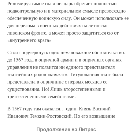
Резюмируя самое главное: царь обретает полностью
подконтрольную и в материальном смысле превосходно
обеспеченную воинскую силу. Он может использовать ее
для перелома в военных действиях на литовско-
ливонском фронте, а может просто защититься ею от
«внутреннего врага».
Стоит подчеркнуть одно немаловажное обстоятельство:
до 1567 года в опричной армии и в опричных органах
управления не появится ни единого представителя
знатнейших родов «княжат». Титулованная знать была
представлена в опричнине с первых месяцев ее
существования. Но! Лишь второстепенными и
третьестепенными семействами.
В 1567 году там оказался… один. Князь Василий
Иванович Темкин-Ростовский. Но его возвышение
происходило медленно и трудно. Ему пришлось крепко
Продолжение на Литрес
постараться, завоевывая доверие государя. Да и с