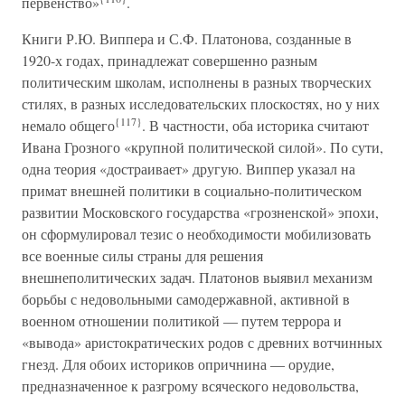
первенство»
.
Книги Р.Ю. Виппера и С.Ф. Платонова, созданные в
1920-х годах, принадлежат совершенно разным
политическим школам, исполнены в разных творческих
стилях, в разных исследовательских плоскостях, но у них
{117}
немало общего
. В частности, оба историка считают
Ивана Грозного «крупной политической силой». По сути,
одна теория «достраивает» другую. Виппер указал на
примат внешней политики в социально-политическом
развитии Московского государства «грозненской» эпохи,
он сформулировал тезис о необходимости мобилизовать
все военные силы страны для решения
внешнеполитических задач. Платонов выявил механизм
борьбы с недовольными самодержавной, активной в
военном отношении политикой — путем террора и
«вывода» аристократических родов с древних вотчинных
гнезд. Для обоих историков опричнина — орудие,
предназначенное к разгрому всяческого недовольства,