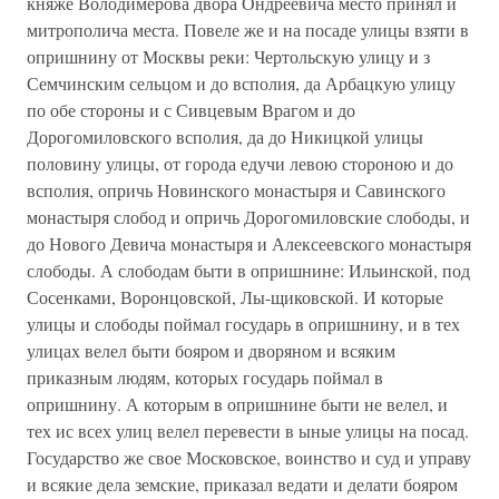
княже Володимерова двора Ондреевича место принял и
митрополича места. Повеле же и на посаде улицы взяти в
опришнину от Москвы реки: Чертольскую улицу и з
Семчинским сельцом и до всполия, да Арбацкую улицу
по обе стороны и с Сивцевым Врагом и до
Дорогомиловского всполия, да до Никицкой улицы
половину улицы, от города едучи левою стороною и до
всполия, опричь Новинского монастыря и Савинского
монастыря слобод и опричь Дорогомиловские слободы, и
до Нового Девича монастыря и Алексеевского монастыря
слободы. А слободам быти в опришнине: Ильинской, под
Сосенками, Воронцовской, Лы-щиковской. И которые
улицы и слободы поймал государь в опришнину, и в тех
улицах велел быти бояром и дворяном и всяким
приказным людям, которых государь поймал в
опришнину. А которым в опришнине быти не велел, и
тех ис всех улиц велел перевести в ыные улицы на посад.
Государство же свое Московское, воинство и суд и управу
и всякие дела земские, приказал ведати и делати бояром