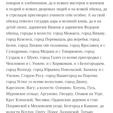
поваров и хлебенников, да и всяких мастеров и конюхов
и псарей и всяких дворовых людей и на всякой обиход, да
и стрельцов приговорил учинити себе особно. А на свой
обиход повелел государь царь и великий князь, да и на
детей своих, царевичев Иванов и царевичев Федоров
обиход, городы и волости: город Можаеск, город Вязьму,
город Козелеск, город Перемышль два жеребья, город
Белев, город Лихвин обе половины, город Ярославец и с
Суходровью, город Медынь и с Товарковою, город
Суздаль и с Шуею, город Галич со всеми пригородки с
Чюхломою и с Унжею, и с Коряковым, и з Белогородьем,
город Вологду, город Юрьевец Повольской, Балахну и с
Узолою, Старую Русу, город Вышегород на Поротве,
город Устюг со всеми волостьми, город Двину,
Каргополе, Вагу; а волости: Олешню, Хотунь, Гусь,
Муромское сельцо, Аргуново, Гвоздну, Опаков на Угре,
Круг Клинской, Числяки, Ординские деревни и стан
Пахрянской в Московском уезде, Белгород в Кашине, да
волости Вселун, Ошту, Порог Ладошской, Тотьму,