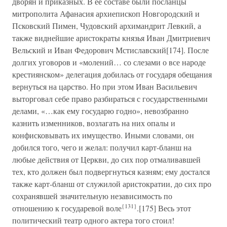
дворян и приказных. В ее составе были посланцы
митрополита Афанасия архиепископ Новгородский и
Псковский Пимен, Чудовский архимандрит Левкий, а
также виднейшие аристократы князья Иван Дмитриевич
Вельский и Иван Федорович Мстиславский[174]. После
долгих уговоров и «молений… со слезами о все народе
крестиянском» делегация добилась от государя обещания
вернуться на царство. Но при этом Иван Васильевич
выторговал себе право разбираться с государственными
делами, «…как ему государю годно», невозбранно
казнить изменников, возлагать на них опалы и
конфисковывать их имущество. Иными словами, он
добился того, чего и желал: получил карт-бланш на
любые действия от Церкви, до сих пор отмаливавшей
тех, кто должен был подвергнуться казням; ему достался
также карт-бланш от служилой аристократии, до сих про
сохранявшей значительную независимость по
{131}
отношению к государевой воле
.[175] Весь этот
политический театр одного актера того стоил!