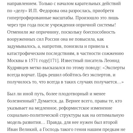
направлением. Только с началом карательных действий
по «делу» И.П. Федорова она разрослась, приобретя
гипертрофированные масштабы. Произошло это лишь
через три года после учреждения опричной системы!
Отменили же опричнину, поскольку боеспособность
вооруженных сил России она не повысила, как
задумывалось, а, напротив, понизила и привела к
катастрофическим последствиям, в частности сожжению
Москвы в 1571 году[171]. Известный писатель Леонид
Кудрявцев метко высказался по этому поводу: «Эксперты
всегда ворчат. Царь решил обойтись без экспертов, и
получилось то, что всегда в таких случаях получается…»
Был ли иной путь, более плодотворный и менее
болезненный? Думается, да. Вернее всего, правы те, кто
указывает на медленное, реформистское изменение
социально-политической структуры как на оптимальную
модель развития… Правда, для нее нужен был второй
Иван Великий, а Господь такого гения нашим предкам не