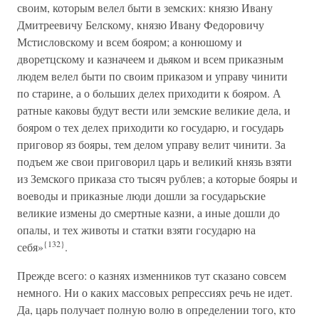
своим, которым велел быти в земских: князю Ивану
Дмитреевичу Белскому, князю Ивану Федоровичу
Мстисловскому и всем бояром; а конюшому и
дворетцскому и казначеем и дьяком и всем приказным
людем велел быти по своим приказом и управу чинити
по старине, а о больших делех приходити к бояром. А
ратные каковы будут вести или земские великие дела, и
бояром о тех делех приходити ко государю, и государь
приговор яз бояры, тем делом управу велит чинити. За
подъем же свои приговорил царь и великий князь взяти
из Земского приказа сто тысяч рублев; а которые бояры и
воеводы и приказные люди дошли за государьские
великие измены до смертные казни, а иные дошли до
опалы, и тех животы и статки взяти государю на
{132}
себя»
.
Прежде всего: о казнях изменников тут сказано совсем
немного. Ни о каких массовых репрессиях речь не идет.
Да, царь получает полную волю в определении того, кто