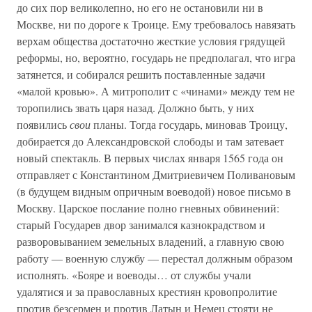
до сих пор великолепно, но его не остановили ни в
Москве, ни по дороге к Троице. Ему требовалось навязать
верхам общества достаточно жесткие условия грядущей
реформы, но, вероятно, государь не предполагал, что игра
затянется, и собирался решить поставленные задачи
«малой кровью». А митрополит с «чинами» между тем не
торопились звать царя назад. Должно быть, у них
появились
свои
планы. Тогда государь, миновав Троицу,
добирается до Александровской слободы и там затевает
новый спектакль. В первых числах января 1565 года он
отправляет с Константином Дмитриевичем Поливановым
(в будущем видным опричным воеводой) новое письмо в
Москву. Царское послание полно гневных обвинений:
старый Государев двор занимался казнокрадством и
разворовыванием земельных владений, а главную свою
работу — военную службу — перестал должным образом
исполнять. «Бояре и воеводы… от службы учали
удалятися и за православных крестиян кровопролитие
против безсермен и против Латын и Немец стояти не