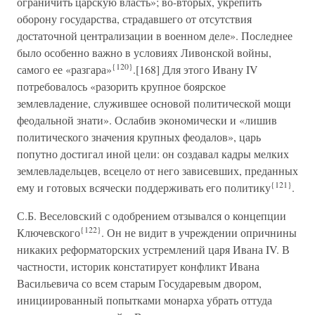
ограничить царскую власть»; во-вторых, укрепить
оборону государства, страдавшего от отсутствия
достаточной централизации в военном деле». Последнее
было особенно важно в условиях Ливонской войны,
{120}
самого ее «разгара»
.[168] Для этого Ивану IV
потребовалось «разорить крупное боярское
землевладение, служившее основой политической мощи
феодальной знати». Ослабив экономически и «лишив
политического значения крупных феодалов», царь
попутно достигал иной цели: он создавал кадры мелких
землевладельцев, всецело от него зависевших, преданных
{121}
ему и готовых всячески поддерживать его политику
.
С.Б. Веселовский с одобрением отзывался о концепции
{122}
Ключевского
. Он не видит в учреждении опричнины
никаких реформаторских устремлений царя Ивана IV. В
частности, историк констатирует конфликт Ивана
Васильевича со всем старым Государевым двором,
инициированный попытками монарха убрать оттуда