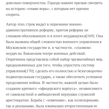
довольно поверхностна. Гораздо важнее призыв смотреть
на историю «очами веры», с которым нет причин
спорить.
Автор этих строк видит в опричнине военно-
административную реформу, притом реформу не
слишком обоснованную и в итоге неудавшуюся[169]. Она
была вызвана общей сложностью военного управления в
Московском государстве и, в частности, «спазмом»
неудач на Ливонском театре военных действий.
Опричнина представляла собой набор чрезвычайных мер,
предназначенных для того, чтобы упростить систему
управления[170], сделать его полностью и безоговорочно
подконтрольным государю, а также обеспечить успешное
продолжение войны. В частности, важной целью было
создание крепкого «офицерского корпуса», независимого
от самовластной и амбициозной верхушки служилой
аристократии. Борьба с «изменами», как иллюзорными,
так и реальными, была изначально второстепенным ее