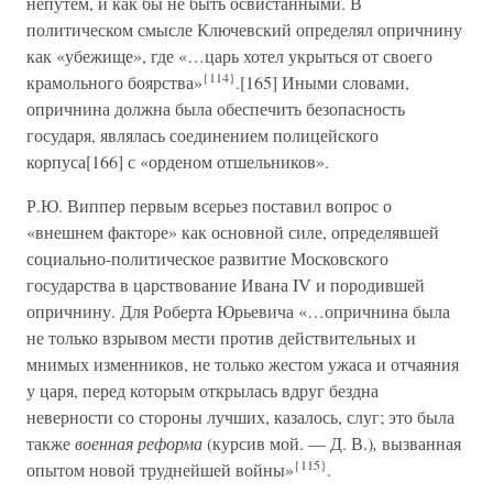
непутём, и как бы не быть освистанными. В
политическом смысле Ключевский определял опричнину
как «убежище», где «…царь хотел укрыться от своего
{114}
крамольного боярства»
.[165] Иными словами,
опричнина должна была обеспечить безопасность
государя, являлась соединением полицейского
корпуса[166] с «орденом отшельников».
Р.Ю. Виппер первым всерьез поставил вопрос о
«внешнем факторе» как основной силе, определявшей
социально-политическое развитие Московского
государства в царствование Ивана IV и породившей
опричнину. Для Роберта Юрьевича «…опричнина была
не только взрывом мести против действительных и
мнимых изменников, не только жестом ужаса и отчаяния
у царя, перед которым открылась вдруг бездна
неверности со стороны лучших, казалось, слуг; это была
также
военная реформа
(курсив мой. — Д. В.)
,
вызванная
{115}
опытом новой труднейшей войны»
.