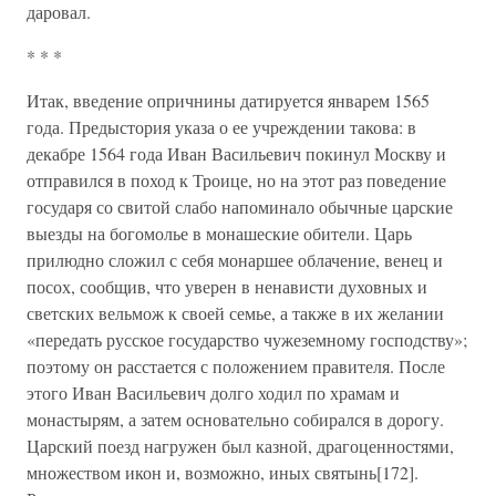
даровал.
* * *
Итак, введение опричнины датируется январем 1565
года. Предыстория указа о ее учреждении такова: в
декабре 1564 года Иван Васильевич покинул Москву и
отправился в поход к Троице, но на этот раз поведение
государя со свитой слабо напоминало обычные царские
выезды на богомолье в монашеские обители. Царь
прилюдно сложил с себя монаршее облачение, венец и
посох, сообщив, что уверен в ненависти духовных и
светских вельмож к своей семье, а также в их желании
«передать русское государство чужеземному господству»;
поэтому он расстается с положением правителя. После
этого Иван Васильевич долго ходил по храмам и
монастырям, а затем основательно собирался в дорогу.
Царский поезд нагружен был казной, драгоценностями,
множеством икон и, возможно, иных святынь[172].