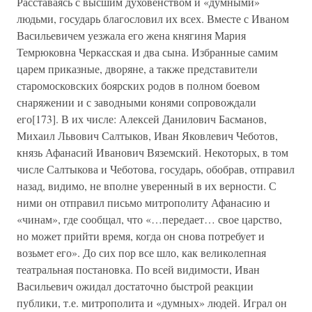
Расставаясь с высшим духовенством и «думными»
людьми, государь благословил их всех. Вместе с Иваном
Васильевичем уезжала его жена княгиня Мария
Темрюковна Черкасская и два сына. Избранные самим
царем приказные, дворяне, а также представители
старомосковских боярских родов в полном боевом
снаряжении и с заводными конями сопровождали
его[173]. В их числе: Алексей Данилович Басманов,
Михаил Львович Салтыков, Иван Яковлевич Чеботов,
князь Афанасий Иванович Вяземский. Некоторых, в том
числе Салтыкова и Чеботова, государь, обобрав, отправил
назад, видимо, не вполне уверенный в их верности. С
ними он отправил письмо митрополиту Афанасию и
«чинам», где сообщал, что «…передает… свое царство,
но может прийти время, когда он снова потребует и
возьмет его». До сих пор все шло, как великолепная
театральная постановка. По всей видимости, Иван
Васильевич ожидал достаточно быстрой реакции
публики, т.е. митрополита и «думных» людей. Играл он