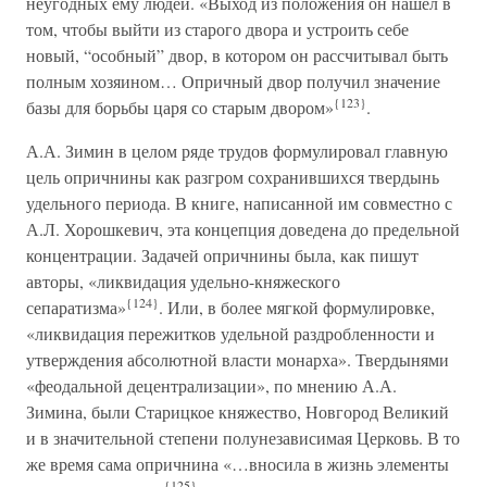
неугодных ему людей. «Выход из положения он нашел в
том, чтобы выйти из старого двора и устроить себе
новый, “особный” двор, в котором он рассчитывал быть
полным хозяином… Опричный двор получил значение
{123}
базы для борьбы царя со старым двором»
.
А.А. Зимин в целом ряде трудов формулировал главную
цель опричнины как разгром сохранившихся твердынь
удельного периода. В книге, написанной им совместно с
А.Л. Хорошкевич, эта концепция доведена до предельной
концентрации. Задачей опричнины была, как пишут
авторы, «ликвидация удельно-княжеского
{124}
сепаратизма»
. Или, в более мягкой формулировке,
«ликвидация пережитков удельной раздробленности и
утверждения абсолютной власти монарха». Твердынями
«феодальной децентрализации», по мнению А.А.
Зимина, были Старицкое княжество, Новгород Великий
и в значительной степени полунезависимая Церковь. В то
же время сама опричнина «…вносила в жизнь элементы
{125}