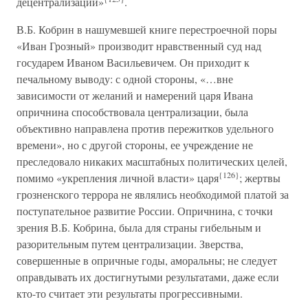
децентрализации»
.
В.Б. Кобрин в нашумевшей книге перестроечной поры
«Иван Грозный» производит нравственный суд над
государем Иваном Васильевичем. Он приходит к
печальному выводу: с одной стороны, «…вне
зависимости от желаний и намерений царя Ивана
опричнина способствовала централизации, была
объективно направлена против пережитков удельного
времени», но с другой стороны, ее учреждение не
преследовало никаких масштабных политических целей,
{126}
помимо «укрепления личной власти» царя
; жертвы
грозненского террора не являлись необходимой платой за
поступательное развитие России. Опричнина, с точки
зрения В.Б. Кобрина, была для страны гибельным и
разорительным путем централизации. Зверства,
совершенные в опричные годы, аморальны; не следует
оправдывать их достигнутыми результатами, даже если
кто-то считает эти результаты прогрессивными.