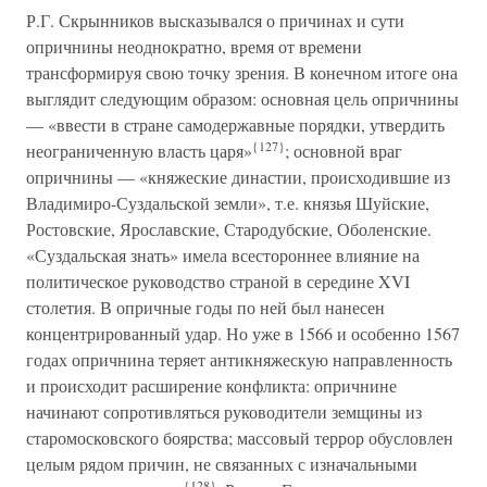
Р.Г. Скрынников высказывался о причинах и сути
опричнины неоднократно, время от времени
трансформируя свою точку зрения. В конечном итоге она
выглядит следующим образом: основная цель опричнины
— «ввести в стране самодержавные порядки, утвердить
{127}
неограниченную власть царя»
; основной враг
опричнины — «княжеские династии, происходившие из
Владимиро-Суздальской земли», т.е. князья Шуйские,
Ростовские, Ярославские, Стародубские, Оболенские.
«Суздальская знать» имела всестороннее влияние на
политическое руководство страной в середине XVI
столетия. В опричные годы по ней был нанесен
концентрированный удар. Но уже в 1566 и особенно 1567
годах опричнина теряет антикняжескую направленность
и происходит расширение конфликта: опричнине
начинают сопротивляться руководители земщины из
старомосковского боярства; массовый террор обусловлен
целым рядом причин, не связанных с изначальными
{128}