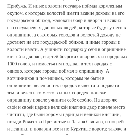
Прибужь. И иные волости государь поймал кормленым
окупом, с которых волостей имати всякие доходы на его
государьской обиход, жаловати бояр и дворян и всяких
его государевых дворовых людей, которые будут у него в
опришнине; а с которых городов и волостей доходу не
достанет на его государьской обиход, и иные городы и
волости имати. А учинити государю у себя в опришнине
князей и дворян, и детей боярских дворовых и городовых
1000 голов, и поместья им подавал в тех городах с
одново, которые городы поймал в опришнину. А
вотчинников и помещиков, которым не быти в
опришнине, велел ис тех городов вывести и подавати
земли велел в то место в ыных городех, понеже
опришнину повеле учинити себе особно. На двор же
свой и своей царице великой княгине двор повеле место
чистити, где были хоромы царицы и великой княгини,
позади Рожества Пречистые и Лазаря Святаго, и погребы
и ледники и поварни все и по Курятные ворота; такоже и