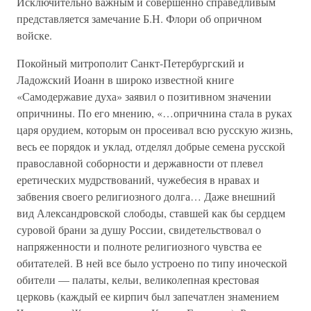
Исключительно важным и совершенно справедливым
представляется замечание Б.Н. Флори об опричном
войске.
Покойный митрополит Санкт-Петербургский и
Ладожский Иоанн в широко известной книге
«Самодержавие духа» заявил о позитивном значении
опричнины. По его мнению, «…опричнина стала в руках
царя орудием, которым он просеивал всю русскую жизнь,
весь ее порядок и уклад, отделял добрые семена русской
православной соборности и державности от плевел
еретических мудрствований, чужебесия в нравах и
забвения своего религиозного долга… Даже внешний
вид Александровской слободы, ставшей как бы сердцем
суровой брани за душу России, свидетельствовал о
напряженности и полноте религиозного чувства ее
обитателей. В ней все было устроено по типу иноческой
обители — палаты, кельи, великолепная крестовая
церковь (каждый ее кирпич был запечатлен знамением