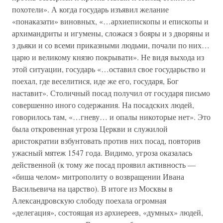
похотели». А когда государь изъявил желание
«понаказати» виновных, «…архиепископы и епископы и
архимандриты и игумены, сложася з бояры и з дворяны и
з дьяки и со всеми приказными людьми, почали по них…
царю и великому князю покрывати». Не видя выхода из
этой ситуации, государь «…оставил свое государьство и
поехал, где веселитися, иде же его, государя, Бог
наставит». Столичный посад получил от государя письмо
совершенно иного содержания. На посадских людей,
говорилось там, «…гневу… и опалы никоторые нет». Это
была откровенная угроза Церкви и служилой
аристократии взбунтовать против них посад, повторив
ужасный мятеж 1547 года. Видимо, угроза оказалась
действенной (к тому же посад проявил активность —
«биша челом» митрополиту о возвращении Ивана
Васильевича на царство). В итоге из Москвы в
Александровскую слободу поехала огромная
«делегация», состоящая из архиереев, «думных» людей,