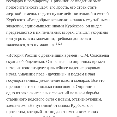
государю и государству. Причиной ее введения была
подозрительность царя, его ярость, его страх стать
жертвой измены, подстегнутые действительной изменой
Курбского. «Все добрые вельможи казались ему тайными
злодеями, единомышленниками Курбского: он видел
предательство в их печальных взорах, слышал укоризны
или угрозы в их молчании; требовал доносов и
{112}
жаловался, что их мало…»
«История России с древнейших времен» С.М. Соловьева
скудна обобщениями. Относительно опричных времен
историк констатирует дальнейшее падение родовых
начал, умаление прав «дружины» и подъем начал
государственных, увеличение власти монарха. Все это
преподносится несколько голословно. Опричнина —
одно из заключительных сражений великой борьбы
старинного родового быта с новым, этатизирующим,
элементом. «Напуганный отъездом Курбского и
протестом, который тот подал от имени всех своих