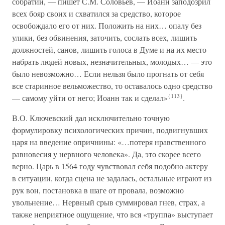
собратий, — пишет С.М. Соловьев, — Иоанн заподозрил
всех бояр своих и схватился за средство, которое
освобождало его от них. Положить на них… опалу без
улики, без обвинения, заточить, сослать всех, лишить
должностей, санов, лишить голоса в Думе и на их место
набрать людей новых, незначительных, молодых… — это
было невозможно… Если нельзя было прогнать от себя
все старинное вельможество, то оставалось одно средство
{113}
— самому уйти от него; Иоанн так и сделал»
.
В.О. Ключевский дал исключительно точную
формулировку психологических причин, подвигнувших
царя на введение опричнины: «…потеря нравственного
равновесия у нервного человека». Да, это скорее всего
верно. Царь в 1564 году чувствовал себя подобно актеру
в ситуации, когда сцена не задалась, остальные играют из
рук вон, постановка в шаге от провала, возможно
увольнение… Нервный срыв суммировал гнев, страх, а
также неприятное ощущение, что вся «труппа» выступает