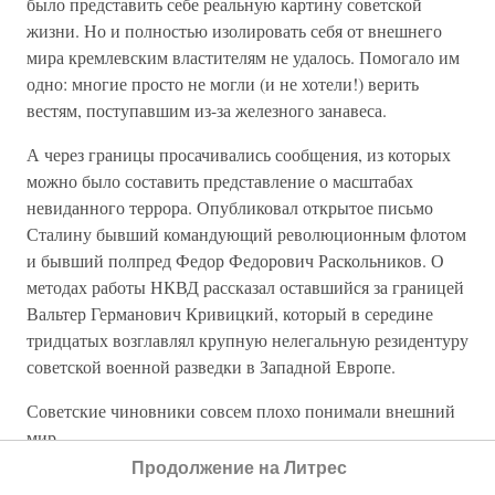
было представить себе реальную картину советской
жизни. Но и полностью изолировать себя от внешнего
мира кремлевским властителям не удалось. Помогало им
одно: многие просто не могли (и не хотели!) верить
вестям, поступавшим из-за железного занавеса.
А через границы просачивались сообщения, из которых
можно было составить представление о масштабах
невиданного террора. Опубликовал открытое письмо
Сталину бывший командующий революционным флотом
и бывший полпред Федор Федорович Раскольников. О
методах работы НКВД рассказал оставшийся за границей
Вальтер Германович Кривицкий, который в середине
тридцатых возглавлял крупную нелегальную резидентуру
советской военной разведки в Западной Европе.
Советские чиновники совсем плохо понимали внешний
мир.
Продолжение на Литрес
Полпред в Швеции Александра Михайловна Коллонтай