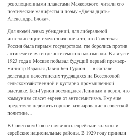
революционными плакатами Маяковского, читали его
поэтические манифесты и поэму «Двена дцать»
Александра Блока».
Для людей левых убеждений, для либеральной
интеллигенции имело значение и то, что Советская
Россия была первым государством, где боролись против
антисемитизма и где антисемитов наказывали. В августе
1923 года в Москве побывал будущий первый премьер-
министр Израиля Давид Бен-Гурион — в составе
делегации палестинских трудящихся на Всесоюзной
сельскохозяйственной и кустарно-промышленной
выставке. Бен-Гурион восхищался Лениным и верил, что
коммунизм спасет евреев от антисемитизма. Ему еще
предстояло пережить горькое разочарование в советской
политике…
В Советском Союзе появились еврейские колхозы и
еврейские национальные районы. В 1929 году приняли