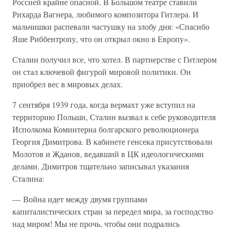
Россией крайне опасной. В Большом театре ставили
Рихарда Вагнера, любимого композитора Гитлера. И
мальчишки распевали частушку на злобу дня: «Спасибо
Яше Риббентропу, что он открыл окно в Европу».
Сталин получил все, что хотел. В партнерстве с Гитлером
он стал ключевой фигурой мировой политики. Он
приобрел вес в мировых делах.
7 сентября 1939 года, когда вермахт уже вступил на
территорию Польши, Сталин вызвал к себе руководителя
Исполкома Коминтерна болгарского революционера
Георгия Димитрова. В кабинете генсека присутствовали
Молотов и Жданов, ведавший в ЦК идеологическими
делами. Димитров тщательно записывал указания
Сталина:
— Война идет между двумя группами
капиталистических стран за передел мира, за господство
над миром! Мы не прочь, чтобы они подрались