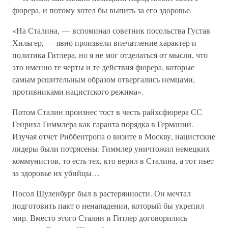
фюрера, и потому хотел бы выпить за его здоровье.
«На Сталина, — вспоминал советник посольства Густав
Хильгер, — явно произвели впечатление характер и
политика Гитлера, но я не мог отделаться от мысли, что
это именно те черты и те действия фюрера, которые
самым решительным образом отвергались немцами,
противниками нацистского режима».
Потом Сталин произнес тост в честь райхсфюрера СС
Генриха Гиммлера как гаранта порядка в Германии.
Изучая отчет Риббентропа о визите в Москву, нацистские
лидеры были потрясены: Гиммлер уничтожил немецких
коммунистов, то есть тех, кто верил в Сталина, а тот пьет
за здоровье их убийцы…
Посол Шуленбург был в растерянности. Он мечтал
подготовить пакт о ненападении, который бы укрепил
мир. Вместо этого Сталин и Гитлер договорились