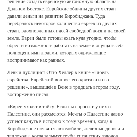
решение создать еврейскую автономную область на
Дальнем Востоке. Еврейские общины других стран
давали деньги на развитие Биробиджана. Туда
перебралось некоторое количество евреев из других
стран, вдохновленных идеей свободной жизни на своей
земле. Евреи были готовы ехать куда угодно, чтобы
обрести возможность работать на земле и ощущать себя
полноценными людьми, которых окружающие
воспринимают как равных.
Левый публицист Отто Хеллер в книге «Гибель
еврейства. Еврейский вопрос, его критика и его
решение», вышедшей в Вене в тридцать втором году,
восторженно писал:
«Евреи уходят в тайгу. Если вы спросите у них о
Палестине, они рассмеются. Мечты о Палестине давно
успеют кануть в историю к тому времени, когда в
Биробиджане появятся автомобили, железные дороги и
теплоходы, когда задымят трубы гигантских заводов…