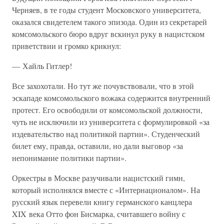
Черняев, в те годы студент Московского университета,
оказался свидетелем такого эпизода. Один из секретарей
комсомольского бюро вдруг вскинул руку в нацистском
приветствии и громко крикнул:
— Хайль Гитлер!
Все захохотали. Но тут же почувствовали, что в этой
эскападе комсомольского вожака содержится внутренний
протест. Его освободили от комсомольской должности,
чуть не исключили из университета с формулировкой «за
издевательство над политикой партии». Студенческий
билет ему, правда, оставили, но дали выговор «за
непонимание политики партии».
Оркестры в Москве разучивали нацистский гимн,
который исполнялся вместе с «Интернационалом». На
русский язык перевели книгу германского канцлера
XIX века Отто фон Бисмарка, считавшего войну с