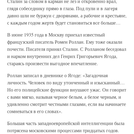
Сталин за словом в карман не лез и откровенно врал,
глядя собеседнику прямо в глаза. Под пули и в лагеря
давно шли не буржуи с дворянами, а рабочие и крестьяне,
с каждым годом жертв будет становиться все больше…
В июне 1935 года в Москву приехал известный
французский писатель Ромен Роллан. Ему тоже оказали
почести. Писателя принял Сталин. С Ролланом беседовал
и нарком внутренних дел Генрих Григорьевич Ягода,
стараясь произвести выгодное впечатление.
Роллан записал в дневнике о Ягоде: «Загадочная
личность. Человек по виду утонченный и изысканный…
Но его полицейские функции внушают ужас. Он говорит
с вами мягко, называя черное белым, а белое черным, и
удивленно смотрит честными глазами, если вы начинаете
сомневаться в его словах».
Большая часть западноевропейской интеллигенции была
потрясена московскими процессами тридцатых годов.