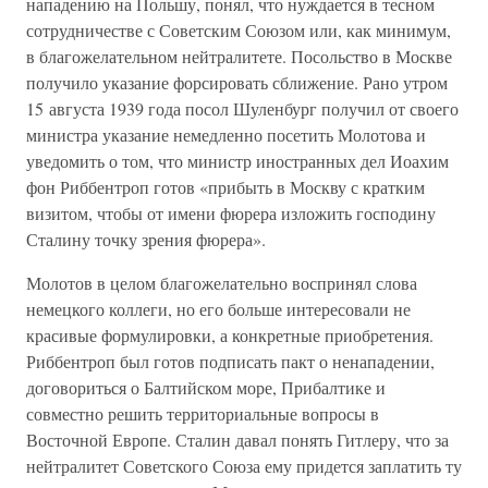
нападению на Польшу, понял, что нуждается в тесном
сотрудничестве с Советским Союзом или, как минимум,
в благожелательном нейтралитете. Посольство в Москве
получило указание форсировать сближение. Рано утром
15 августа 1939 года посол Шуленбург получил от своего
министра указание немедленно посетить Молотова и
уведомить о том, что министр иностранных дел Иоахим
фон Риббентроп готов «прибыть в Москву с кратким
визитом, чтобы от имени фюрера изложить господину
Сталину точку зрения фюрера».
Молотов в целом благожелательно воспринял слова
немецкого коллеги, но его больше интересовали не
красивые формулировки, а конкретные приобретения.
Риббентроп был готов подписать пакт о ненападении,
договориться о Балтийском море, Прибалтике и
совместно решить территориальные вопросы в
Восточной Европе. Сталин давал понять Гитлеру, что за
нейтралитет Советского Союза ему придется заплатить ту