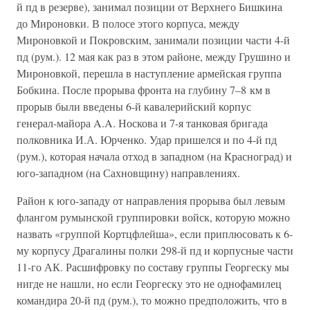
й пд в резерве), занимал позиции от Верхнего Бишкина
до Мироновки. В полосе этого корпуса, между
Мироновкой и Покровским, занимали позиции части 4-й
пд (рум.). 12 мая как раз в этом районе, между Грушино и
Мироновкой, перешла в наступление армейская группа
Бобкина. После прорыва фронта на глубину 7–8 км в
прорыв были введены 6-й кавалерийский корпус
генерал-майора A.A. Носкова и 7-я танковая бригада
полковника И.А. Юрченко. Удар пришелся и по 4-й пд
(рум.), которая начала отход в западном (на Красноград) и
юго-западном (на Сахновщину) направлениях.
Район к юго-западу от направления прорыва был левым
флангом румынской группировки войск, которую можно
назвать «группой Кортцфлейша», если приплюсовать к 6-
му корпусу Драгалины полки 298-й пд и корпусные части
11-го АК. Расшифровку по составу группы Георгеску мы
нигде не нашли, но если Георгеску это не однофамилец
командира 20-й пд (рум.), то можно предположить, что в