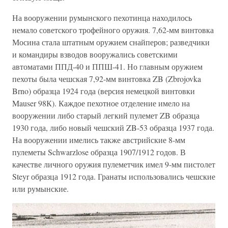
На вооружении румынского пехотинца находилось
немало советского трофейного оружия. 7,62-мм винтовка
Мосина стала штатным оружием снайперов; разведчики
и командиры взводов вооружались советскими
автоматами ППД-40 и ППШ-41. Но главным оружием
пехоты была чешская 7,92-мм винтовка ZB (Zbrojovka
Brno) образца 1924 года (версия немецкой винтовки
Mauser 98К). Каждое пехотное отделение имело на
вооружении либо старый легкий пулемет ZB образца
1930 года, либо новый чешский ZB-53 образца 1937 года.
На вооружении имелись также австрийские 8-мм
пулеметы Schwarzlose образца 1907/1912 годов. В
качестве личного оружия пулеметчик имел 9-мм пистолет
Steyr образца 1912 года. Гранаты использовались чешские
или румынские.