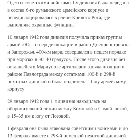
Одессы советскими войсками 1-я дивизия была передана
в состав 6-го румынского армейского корпуса и
передислоцировалась в район Кривого Рога, где
выполняла охранные функции.
10 января 1942 года дивизия получила приказ группы
армий «Юг» о передислокации в район Днепропетровска
и Запорожья. 400-км марш совершался в пешем порядке
при морозах в 30–40 градусов. После этого дивизия без
оставшейся в Мариуполе артиллерии заняла позиции в
районе Павлограда между остатками 100-й и 298-й
пехотных дивизий и была подчинена 11-му армейскому
корпусу.
29 января 1942 года 1-я дивизия находилась на
оборонительной линии между Коховкой и Самойловкой,
в 15–35 км к югу от Лозовой.
1 февраля она была атакована советскими войсками и до
13 февраля вместе с 298-й немецкой пехотной дивизией