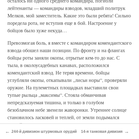
осталось ни одного среднего командира, погибли
лейтенанты — командиры взводов, младший политрук
Мелков, мой заместитель. Какие это были ребята! Сильно
поредела рота, не вступив еще в бой. Настроение у
бойцов было хуже некуда…
Превозмогая боль, я вместе с командиром комендантского
взвода обошел наши позиции. По фронту и на флангах
бойцы роты заняли окопы, отрытые кем-то до нас. С
тыла, в околоусадебных канавах, расположился
комендантский взвод. Не теряя времени, бойцы
углубляли окопы, откапывали „лисьи норы“, проверяли
оружие. На пулеметных площадках выставили свои
тупые рыльца „максимы“. Стояла обманчивая
непредсказуемая тишина, и только в голубом
безоблачном небе звенели жаворонки. Утреннее солнце
становилось ласковей и теплей, от земли подымался
легкий туман, пахло полынью и черноземом.
←
→
244-й дивизион штурмовых орудий
14-я танковая дивизия
Наконец, пехота врага двинулась в нашу сторону.