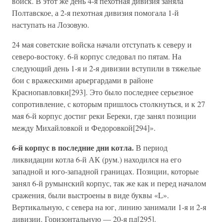
войск. В этот же день 4-я пехотная дивизия заняла
Полтавское, а 2-я пехотная дивизия помогала 1-й
наступать на Лозовую.
24 мая советские войска начали отступать к северу и
северо-востоку. 6-й корпус следовал по пятам. На
следующий день 1-я и 2-я дивизии вступили в тяжелые
бои с вражескими арьергардами в районе
Краснопавловки[293]. Это было последнее серьезное
сопротивление, с которым пришлось столкнуться, и к 27
мая 6-й корпус достиг реки Береки, где занял позиции
между Михайловкой и Федоровкой[294]».
6-й корпус в последние дни котла.
В период
ликвидации котла 6-й АК (рум.) находился на его
западной и юго-западной границах. Позиции, которые
занял 6-й румынский корпус, так же как и перед началом
сражения, были выстроены в виде буквы «L».
Вертикальную, с севера на юг, линию занимали 1-я и 2-я
дивизии. Горизонтальную — 20-я пд[295].