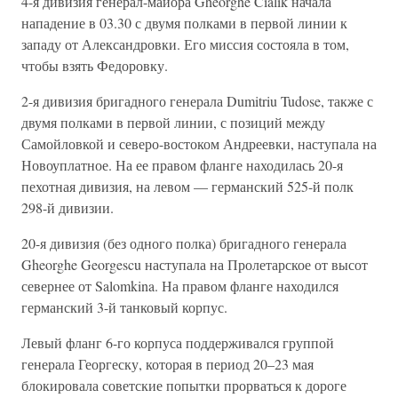
4-я дивизия генерал-майора Gheorghe Cialik начала
нападение в 03.30 с двумя полками в первой линии к
западу от Александровки. Его миссия состояла в том,
чтобы взять Федоровку.
2-я дивизия бригадного генерала Dumitriu Tudose, также с
двумя полками в первой линии, с позиций между
Самойловкой и северо-востоком Андреевки, наступала на
Новоуплатное. На ее правом фланге находилась 20-я
пехотная дивизия, на левом — германский 525-й полк
298-й дивизии.
20-я дивизия (без одного полка) бригадного генерала
Gheorghe Georgescu наступала на Пролетарское от высот
севернее от Salomkina. На правом фланге находился
германский 3-й танковый корпус.
Левый фланг 6-го корпуса поддерживался группой
генерала Георгеску, которая в период 20–23 мая
блокировала советские попытки прорваться к дороге