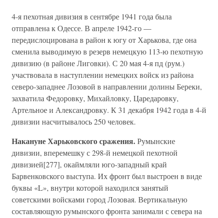
4-я пехотная дивизия в сентябре 1941 года была
отправлена к Одессе. В апреле 1942-го —
передислоцирована в район к югу от Харькова, где она
сменила выводимую в резерв немецкую 113-ю пехотную
дивизию (в районе Лиговки). С 20 мая 4-я пд (рум.)
участвовала в наступлении немецких войск из района
северо-западнее Лозовой в направлении долины Береки,
захватила Федоровку, Михайловку, Царедаровку,
Артельное и Александровку. К 31 декабря 1942 года в 4-й
дивизии насчитывалось 250 человек.
Накануне Харьковского сражения.
Румынские
дивизии, вперемешку с 298-й немецкой пехотной
дивизией[277], окаймляли юго-западный край
Барвенковского выступа. Их фронт был выстроен в виде
буквы «L», внутри которой находился занятый
советскими войсками город Лозовая. Вертикальную
составляющую румынского фронта занимали с севера на