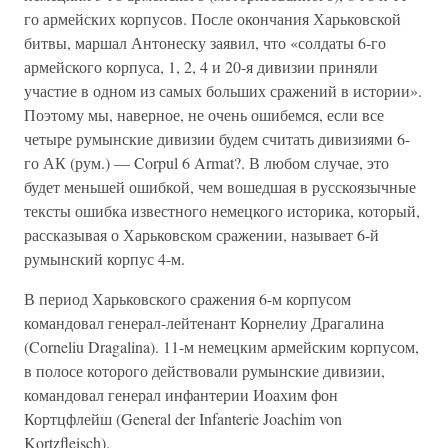
го армейских корпусов. После окончания Харьковской
битвы, маршал Антонеску заявил, что «солдаты 6-го
армейского корпуса, 1, 2, 4 и 20-я дивизии приняли
участие в одном из самых больших сражений в истории».
Поэтому мы, наверное, не очень ошибемся, если все
четыре румынские дивизии будем считать дивизиями 6-
го АК (рум.) — Corpul 6 Armat?. В любом случае, это
будет меньшей ошибкой, чем вошедшая в русскоязычные
тексты ошибка известного немецкого историка, который,
рассказывая о Харьковском сражении, называет 6-й
румынский корпус 4-м.
В период Харьковского сражения 6-м корпусом
командовал генерал-лейтенант Корнелиу Драгалина
(Corneliu Dragalina). 11-м немецким армейским корпусом,
в полосе которого действовали румынские дивизии,
командовал генерал инфантерии Иоахим фон
Кортцфлейш (General der Infanterie Joachim von
Kortzfleisch).