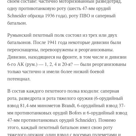
своем составе: частично моторизованный разведотряд,
одну противотанковую роту (шесть 47-мм орудий
Schneider образца 1936 года), роту ПВО и саперный
батальон.
Румынский пехотный полк состоял из трех или двух
батальонов. После 1941 года некоторые дивизии были
переоснащены, перевооружены и реорганизованы.
Дивизии, находящиеся на фронте, в том числе и дивизии
6-го АК (рум.) — 1, 2, 4 и 20-я? — были реорганизованы
только частично и имели более низкий боевой
потенциал.
В состав каждого пехотного полка входили: саперная
рота, разведрота и рота тяжелого оружия (6-орудийный
взвод 81,4-мм минометов Brandt, 6-орудийный взвод 37-
мм противотанковых орудий Bofors и 6-орудийный взвод
47-мм противотанковых орудий Schneider). Помимо
этого, каждый пехотный батальон имел свою роту
тяжелого оружия: один взвод с восемью пулеметами и