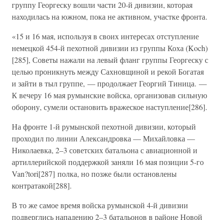
группу Георгеску вошли части 20-й дивизии, которая
находилась на южном, пока не активном, участке фронта.
«15 и 16 мая, используя в своих интересах отступление
немецкой 454-й пехотной дивизии из группы Коха (Koch)
[285], Советы нажали на левый фланг группы Георгеску с
целью проникнуть между Сахновщиной и рекой Богатая
и зайти в тыл группе, — продолжает Георгий Тиница. —
К вечеру 16 мая румынские войска, организовав сильную
оборону, сумели остановить вражеское наступление[286].
На фронте 1-й румынской пехотной дивизии, который
проходил по линии Александровка — Михайловка —
Николаевка, 2–3 советских батальона с авиационной и
артиллерийской поддержкой заняли 16 мая позиции 5-го
Van?tori[287] полка, но позже были остановлены
контратакой[288].
В то же самое время войска румынской 4-й дивизии
подверглись нападению 2–3 батальонов в районе Новой