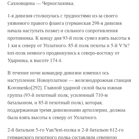
Сахновщина — Черноглазовка.
1-я дивизия столкнулась с трудностями из-за своего
уязвимого правого фланга (германская 298-я дивизия
начала наступать позже) и сильного сопротивления
противника. К концу дня 93-й полк сумел взять высоты в
1 км к северу от Уплатного. 85-й полк пехоты и 5-й V?n?
tori-полк немного продвинулись к северо-востоку от
Ударника, к высоте 174.4.
В течение ночи командир дивизии изменил ось
наступления: Новоуплатное — железнодорожная станция
Koromenko[292]. Главной ударной силой была южная
группа (93-й пехотный полк, усиленный 710-м
батальоном, и 85-й пехотный полк), которая,
поддержанная тремя дивизионами артиллерии, должна
была взять высоты к северу от Уплатного.
2-й батальон 5-го Van?tori-полка и 2-й батальон 612-го
германского пехотного полка составляли северную