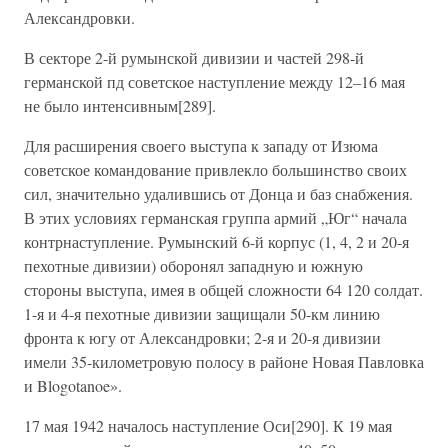
Александровки.
В секторе 2-й румынской дивизии и частей 298-й
германской пд советское наступление между 12–16 мая
не было интенсивным[289].
Для расширения своего выступа к западу от Изюма
советское командование привлекло большинство своих
сил, значительно удалившись от Донца и баз снабжения.
В этих условиях германская группа армий „Юг“ начала
контрнаступление. Румынский 6-й корпус (1, 4, 2 и 20-я
пехотные дивизии) оборонял западную и южную
стороны выступа, имея в общей сложности 64 120 солдат.
1-я и 4-я пехотные дивизии защищали 50-км линию
фронта к югу от Александровки; 2-я и 20-я дивизии
имели 35-километровую полосу в районе Новая Павловка
и Blogotanoe».
17 мая 1942 началось наступление Оси[290]. К 19 мая