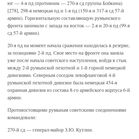
юг — 4-я пд (противник — 270-я сд группы Бобкина)
[278], 298-я немецкая пд и 1-я пд (150-я и 317-я сд 57-й
армии). Горизонтальную составляющую румынского
фронта занимали с запада на восток — 2-я и 20-я пд (99-я
сд 57-й армии).
20-я пд на момент начала сражения находилась в резерве,
за позициями 2-й пд. Свое место на фронте она заняла
уже после начала советского наступления, войдя в стык
между 2-й румынской пехотной и 1-й горной немецкой
дивизиями. Северным соседом левофланговой 4-й
румынской пехотной дивизии была немецкая 454-я
охранная дивизия из состава 8-го армейского корпуса 6-й
армии.
Противостоящими румынам советскими соединениями
командовали:
270-й сд — генерал-майор З.Ю. Кутлин.