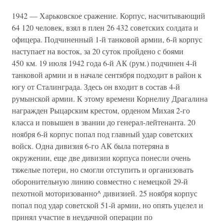
1942 — Харьковское сражение. Корпус, насчитывающий
64 120 человек, взял в плен 26 432 советских солдата и
офицера. Подчиненный 1-й танковой армии, 6-й корпус
наступает на восток, за 20 суток пройдено с боями
450 км. 19 июля 1942 года 6-й АК (рум.) подчинен 4-й
танковой армии и в начале сентября подходит в район к
югу от Сталинграда. Здесь он входит в состав 4-й
румынской армии. К этому времени Корнелиу Драгалина
награжден Рыцарским крестом, орденом Михая 2-го
класса и повышен в звании до генерал-лейтенанта. 20
ноября 6-й корпус попал под главный удар советских
войск. Одна дивизия 6-го АК была потеряна в
окружении, еще две дивизии корпуса понесли очень
тяжелые потери, но смогли отступить и организовать
оборонительную линию совместно с немецкой 29-й
пехотной моторизованно^ дивизией. 25 ноября корпус
попал под удар советской 51-й армии, но опять уцелел и
принял участие в неудачной операции по