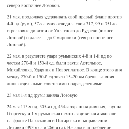
северо-восточнее Лозовой.
21 мая, продолжая удерживать свой правый фланг против
4-й пд (рум.), 57-я армия отводила свои 317, 99 и 351-ю
стрелковые дивизии от Уплатного до Рудаево (южнее
Лозовой) и далее — до Смирновки (северо-восточнее
Лозовой).
22 мая, в результате удара румынских 4-й и 1-й пд по
частям 270-й и 150-й сд, были взяты Артельное,
Михайловка, Ударник и Новоуплатное. В конце этого дня
между 270-й и 150-й сд зияла 15–20 км брешь, занятая
лишь отдельными советскими подразделениями.
23 мая 1-я пд (рум.) заняла Лозовую.
24 мая 113-я пд, 305-я пд, 454-я охранная дивизия, группа
Георгеску и 1-я румынская пехотная дивизия атаковали
на фронте Парасковия и Писаревка в направлении
Лиговки (393-я сд и 266-я сд). Началось истребление