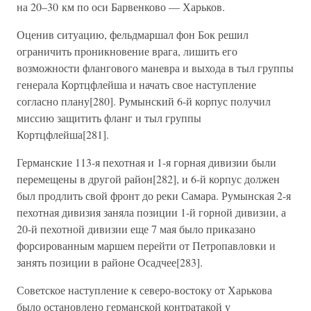
на 20–30 км по оси Барвенково — Харьков.
Оценив ситуацию, фельдмаршал фон Бок решил
ограничить проникновение врага, лишить его
возможности флангового маневра и выхода в тыл группы
генерала Кортцфлейша и начать свое наступление
согласно плану[280]. Румынский 6-й корпус получил
миссию защитить фланг и тыл группы
Кортцфлейша[281].
Германские 113-я пехотная и 1-я горная дивизии были
перемещены в другой район[282], и 6-й корпус должен
был продлить свой фронт до реки Самара. Румынская 2-я
пехотная дивизия заняла позиции 1-й горной дивизии, а
20-й пехотной дивизии еще 7 мая было приказано
форсированным маршем перейти от Петропавловки и
занять позиции в районе Осадчее[283].
Советское наступление к северо-востоку от Харькова
было остановлено германской контратакой у