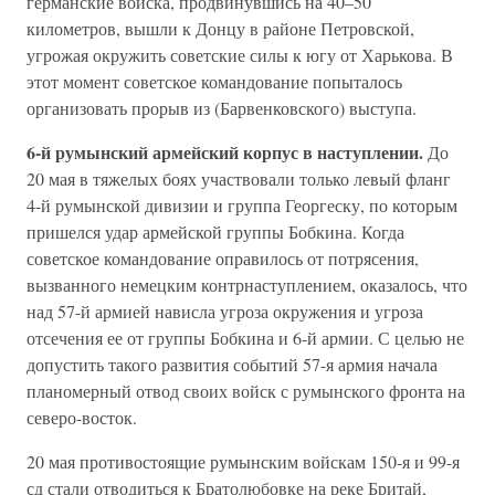
германские войска, продвинувшись на 40–50
километров, вышли к Донцу в районе Петровской,
угрожая окружить советские силы к югу от Харькова. В
этот момент советское командование попыталось
организовать прорыв из (Барвенковского) выступа.
6-й румынский армейский корпус в наступлении.
До
20 мая в тяжелых боях участвовали только левый фланг
4-й румынской дивизии и группа Георгеску, по которым
пришелся удар армейской группы Бобкина. Когда
советское командование оправилось от потрясения,
вызванного немецким контрнаступлением, оказалось, что
над 57-й армией нависла угроза окружения и угроза
отсечения ее от группы Бобкина и 6-й армии. С целью не
допустить такого развития событий 57-я армия начала
планомерный отвод своих войск с румынского фронта на
северо-восток.
20 мая противостоящие румынским войскам 150-я и 99-я
сд стали отводиться к Братолюбовке на реке Бритай,