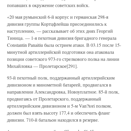
попавших в окружение советских войск.
«20 мая румынский 6-й корпус и германская 298-я
дивизия группы Кортцфлейша присоединились к
наступлению, — рассказывает об этих днях Георгий
Тиница. — 1-я пехотная дивизия бригадного генерала
Constantin Panaitiu была острием атаки. В 03.15 после 15-
минутной артиллерийской подготовки она атаковала
позиции советского 973-го стрелкового полка на линии
Михайловка — Пролетарское[291].
93-й пехотный полк, поддержанный артиллерийским
дивизионом и минометной батареей, продвигался в
направлении Александровка, Новоуплатное. 85-й полк,
продвигаясь от Пролетарского, поддержанный
артиллерийским дивизионом и 5-м Van?tori полком,
должен был взять высоту 177,4 и обеспечить фланг
дивизии. 710-й батальон находился в резерве.