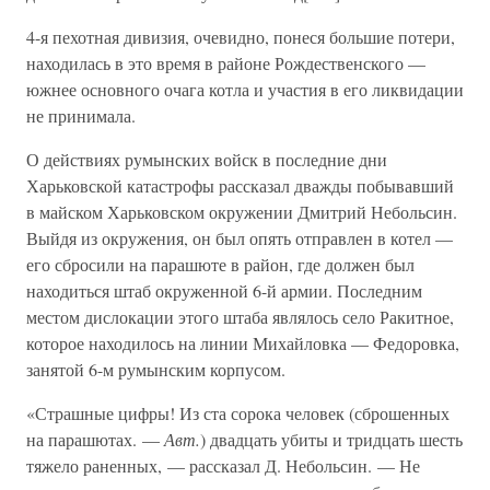
4-я пехотная дивизия, очевидно, понеся большие потери,
находилась в это время в районе Рождественского —
южнее основного очага котла и участия в его ликвидации
не принимала.
О действиях румынских войск в последние дни
Харьковской катастрофы рассказал дважды побывавший
в майском Харьковском окружении Дмитрий Небольсин.
Выйдя из окружения, он был опять отправлен в котел —
его сбросили на парашюте в район, где должен был
находиться штаб окруженной 6-й армии. Последним
местом дислокации этого штаба являлось село Ракитное,
которое находилось на линии Михайловка — Федоровка,
занятой 6-м румынским корпусом.
«Страшные цифры! Из ста сорока человек (сброшенных
на парашютах. —
Авт.
) двадцать убиты и тридцать шесть
тяжело раненных, — рассказал Д. Небольсин. — Не