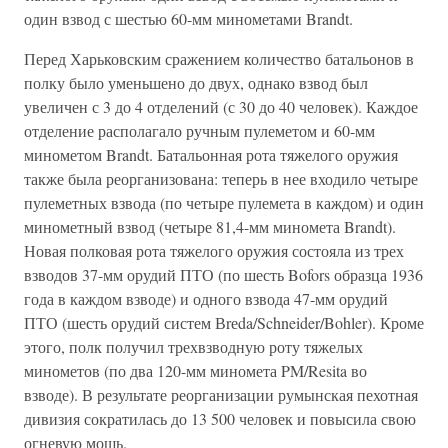
один взвод с шестью 60-мм минометами Brandt.
Перед Харьковским сражением количество батальонов в
полку было уменьшено до двух, однако взвод был
увеличен с 3 до 4 отделений (с 30 до 40 человек). Каждое
отделение располагало ручным пулеметом и 60-мм
минометом Brandt. Батальонная рота тяжелого оружия
также была реорганизована: теперь в нее входило четыре
пулеметных взвода (по четыре пулемета в каждом) и один
минометный взвод (четыре 81,4-мм миномета Brandt).
Новая полковая рота тяжелого оружия состояла из трех
взводов 37-мм орудий ПТО (по шесть Bofors образца 1936
года в каждом взводе) и одного взвода 47-мм орудий
ПТО (шесть орудий систем Вrеda/Schneider/Bohler). Кроме
этого, полк получил трехвзводную роту тяжелых
минометов (по два 120-мм миномета PM/Resita во
взводе). В результате реорганизации румынская пехотная
дивизия сократилась до 13 500 человек и повысила свою
огневую мощь.