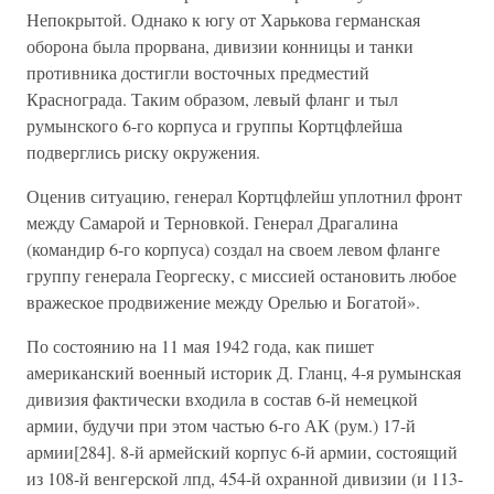
Непокрытой. Однако к югу от Харькова германская
оборона была прорвана, дивизии конницы и танки
противника достигли восточных предместий
Краснограда. Таким образом, левый фланг и тыл
румынского 6-го корпуса и группы Кортцфлейша
подверглись риску окружения.
Оценив ситуацию, генерал Кортцфлейш уплотнил фронт
между Самарой и Терновкой. Генерал Драгалина
(командир 6-го корпуса) создал на своем левом фланге
группу генерала Георгеску, с миссией остановить любое
вражеское продвижение между Орелью и Богатой».
По состоянию на 11 мая 1942 года, как пишет
американский военный историк Д. Гланц, 4-я румынская
дивизия фактически входила в состав 6-й немецкой
армии, будучи при этом частью 6-го АК (рум.) 17-й
армии[284]. 8-й армейский корпус 6-й армии, состоящий
из 108-й венгерской лпд, 454-й охранной дивизии (и 113-