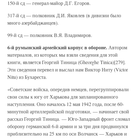
150-й сд — генерал-майор Д.Г. Егоров.
317-й сд — полковник Д.И. Яковлев (в дивизии было
много азербайджанцев).
99-й сд — полковник В.Я. Владимиров.
6-й румынский армейский корпус в обороне.
Автором
материалов, из которых мы взяли сведения для этой
книги, является Георгий Тиница (Gheorghe Tinica)[279].
Эти сведения перевел и выслал нам Виктор Ниту (Victor
Nitu) из Бухареста.
«Советские войска, опередив немцев, перегруппировали
свои силы к югу от Харькова для запланированного
наступления. Оно началось 12 мая 1942 года, после 60-
минутной артиллерийской подготовки, — начинает свой
рассказ Георгий Тиница. — Юго-Западный фронт сломал
оборону германской 6-й армии и за три дня продвинулся
приблизительно на 25 км по оси Волчанск — Харьков и