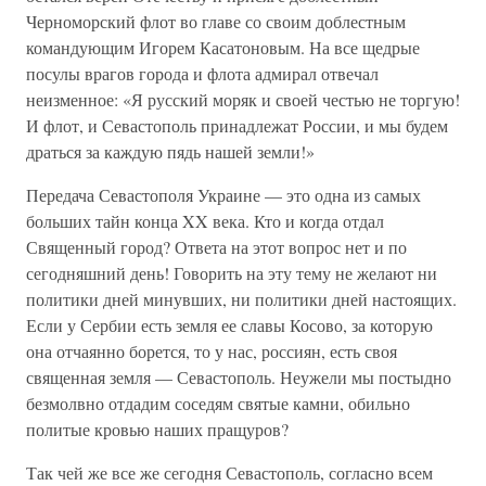
Черноморский флот во главе со своим доблестным
командующим Игорем Касатоновым. На все щедрые
посулы врагов города и флота адмирал отвечал
неизменное: «Я русский моряк и своей честью не торгую!
И флот, и Севастополь принадлежат России, и мы будем
драться за каждую пядь нашей земли!»
Передача Севастополя Украине — это одна из самых
больших тайн конца XX века. Кто и когда отдал
Священный город? Ответа на этот вопрос нет и по
сегодняшний день! Говорить на эту тему не желают ни
политики дней минувших, ни политики дней настоящих.
Если у Сербии есть земля ее славы Косово, за которую
она отчаянно борется, то у нас, россиян, есть своя
священная земля — Севастополь. Неужели мы постыдно
безмолвно отдадим соседям святые камни, обильно
политые кровью наших пращуров?
Так чей же все же сегодня Севастополь, согласно всем