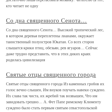
кто читает не одну
Со дна священного Сенота…
Со дна священного Сенота… Высокий тропический лес,
в котором деревья переплетены лианами, окружает
таинственный полуостров Юкатан. Со всех сторон
слышатся крики птиц, обезьян, рев ягуаров… Сейчас
даже трудно представить, что в этих диких краях
родилась цивилизация
Святые отцы священного города
Святые отцы священного города Из каменных гробов их
голос вечно слышен, Им внуков поучать навеки суждено.
Их слава так чиста, их жребий так возвышен, Что им
завидовать грешно… А. Фет Папе римскому Клименту
суждено было стать первым святым севастопольской