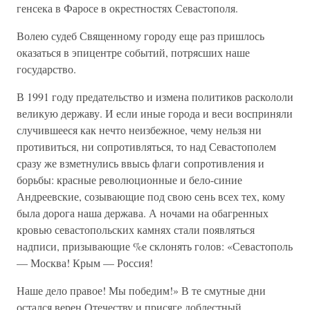
генсека в Фаросе в окрестностях Севастополя.
Волею судеб Священному городу еще раз пришлось
оказаться в эпицентре событий, потрясших наше
государство.
В 1991 году предательство и измена политиков раскололи
великую державу. И если иные города и веси восприняли
случившееся как нечто неизбежное, чему нельзя ни
противиться, ни сопротивляться, то над Севастополем
сразу же взметнулись ввысь флаги сопротивления и
борьбы: красные революционные и бело-синие
Андреевские, созывающие под свою сень всех тех, кому
была дорога наша держава. А ночами на обагренных
кровью севастопольских камнях стали появляться
надписи, призывающие %е склонять голов: «Севастополь
— Москва! Крым — Россия!
Наше дело правое! Мы победим!» В те смутные дни
остался верен Отечеству и присяге доблестный