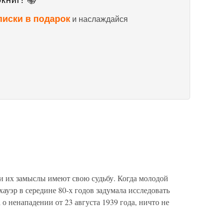
книг! 📚
писки в подарок
и наслаждайся
их замыслы имеют свою судьбу. Когда моло­дой
ауэр в середине 80-х годов задумала исследовать
о ненапа­дении от 23 августа 1939 года, ничто не