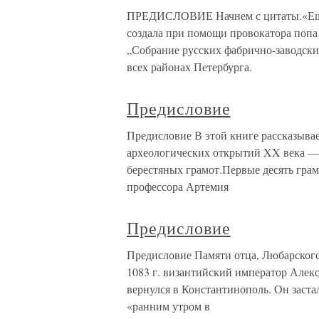
ПРЕДИСЛОВИЕ Начнем с цитаты.«Еще в
создала при помощи провокатора попа
„Собрание русских фабрично-заводских
всех районах Петербурга.
Предисловие
Предисловие В этой книге рассказывае
археологических открытий XX века —
берестяных грамот.Первые десять гра
профессора Артемия
Предисловие
Предисловие Памяти отца, Любарского
1083 г. византийский император Алек
вернулся в Константинополь. Он заста
«ранним утром в