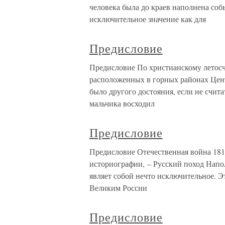
человека была до краев наполнена соб
исключительное значение как для
Предисловие
Предисловие По христианскому летосчи
расположенных в горных районах Цент
было другого достояния, если не счит
мальчика восходил
Предисловие
Предисловие Отечественная война 1812
историографии, – Русский поход Напол
являет собой нечто исключительное. Э
Великим России
Предисловие