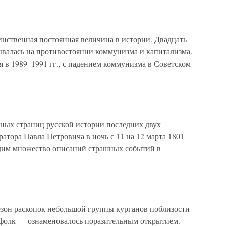
нная постоянная величина в истории. Двадцать
ывалась на противостоянии коммунизма и капитализма.
я в 1989–1991 гг., с падением коммунизма в Советском
ных страниц русской истории последних двух
атора Павла Петровича в ночь с 11 на 12 марта 1801
одим множество описаний страшных событий в
езон раскопок небольшой группы курганов поблизости
ффолк — ознаменовалось поразительным открытием.