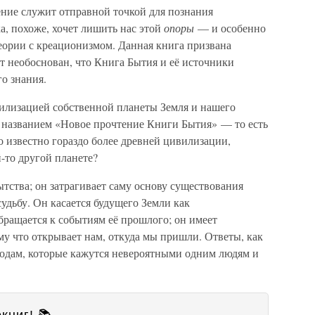
ение служит отправной точкой для познания
а, похоже, хочет лишить нас этой
опоры
— и особенно
еории с креационизмом. Данная книга призвана
т необоснован, что Книга Бытия и её источники
о знания.
илизацией собственной планеты Земля и нашего
д названием «Новое прочтение Книги Бытия» — то есть
о известно гораздо более древней цивилизации,
-то другой планете?
тства; он затрагивает саму основу существования
судьбу. Он касается будущего Земли как
бращается к событиям её прошлого; он имеет
му что открывает нам, откуда мы пришли. Ответы, как
одам, которые кажутся невероятными одним людям и