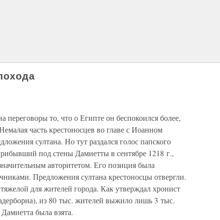
 похода
а переговоры то, что о Египте он беспокоился более,
Немалая часть крестоносцев во главе с Иоанном
ложения султана. Но тут раздался голос папского
прибывший под стены Дамиетты в сентябре 1218 г.,
значительным авторитетом. Его позиция была
чниками. Предложения султана крестоносцы отвергли.
тяжелой для жителей города. Как утверждал хронист
дерборна), из 80 тыс. жителей выжило лишь 3 тыс.
. Дамиетта была взята.