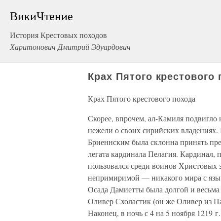
ВикиЧтение
История Крестовых походов
Харитонович Дмитрий Эдуардович
Крах Пятого крестового
Крах Пятого крестового похода
Скорее, впрочем, ал-Камиля подвигло н
нежели о своих сирийских владениях. 
Бриеннским была склонна принять пред
легата кардинала Пелагия. Кардинал, 
пользовался среди воинов Христовых 
непримиримой — никакого мира с язы
Осада Дамиетты была долгой и весьма 
Оливер Схоластик (он же Оливер из Па
Наконец, в ночь с 4 на 5 ноября 1219 г