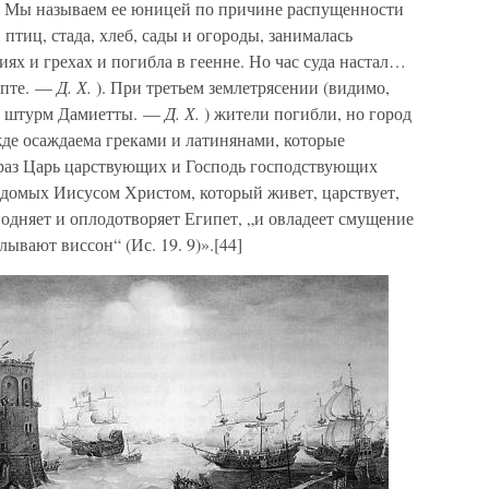
43]. Мы называем ее юницей по причине распущенности
 птиц, стада, хлеб, сады и огороды, занималась
ях и грехах и погибла в геенне. Но час суда настал…
ипте. —
Д. Х.
). При третьем землетрясении (видимо,
ем штурм Дамиетты. —
Д. Х.
) жители погибли, но город
жде осаждаема греками и латинянами, которые
й раз Царь царствующих и Господь господствующих
едомых Иисусом Христом, который живет, царствует,
водняет и оплодотворяет Египет, „и овладеет смущение
ывают виссон“ (Ис. 19. 9)».[44]