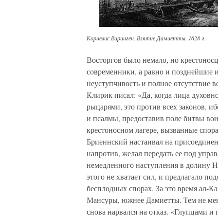
Корнелис Виринген. Взятие Дамиетты. 1628 г.
Восторгов было немало, но крестоносц
современники, а равно и позднейшие и
неуступчивость и полное отсутствие в
Клирик писал: «Да, когда лица духовн
рыцарями, это против всех законов, 
и псалмы, предоставив поле битвы вои
крестоносном лагере, вызванные спор
Бриеннский настаивал на присоединен
напротив, желал передать ее под упра
немедленного наступления в долину Ни
этого не хватает сил, и предлагало п
бесплодных спорах. За это время ал-К
Мансуры, южнее Дамиетты. Тем не мен
снова нарвался на отказ. «Глупцами и