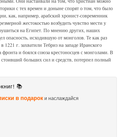
ерными. Они настаивали на том, что христиан можно
торики с тех времен и доныне спорят о том, что было
ни, как, например, арабский хронист-современник
чрезмерной жестокостью возбудить чувство мести у
брушиться на Египет. По мнению других, наших
ел опасность, исходившую от монголов. Те как раз
 в 1221 г. захватили Тебриз на западе Иранского
ва фронта и боялся союза крестоносцев с монголами. В
 стоивший больших сил и средств, потерпел полный
книг! 📚
писки в подарок
и наслаждайся