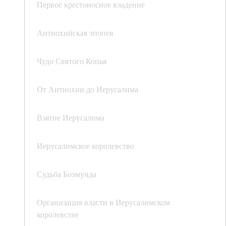
Первое крестоносное владение
Антиохийская эпопея
Чудо Святого Копья
От Антиохии до Иерусалима
Взятие Иерусалима
Иерусалимское королевство
Судьба Боэмунда
Организация власти в Иерусалимском
королевстве