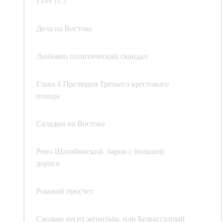
1149 гг.)
Дела на Востоке
Любовно политический скандал
Глава 4 Прелюдия Третьего крестового
похода
Саладин на Востоке
Рено Шатийонский, барон с большой
дороги
Роковой просчет
Сколько весит женитьба, или Безрассудный