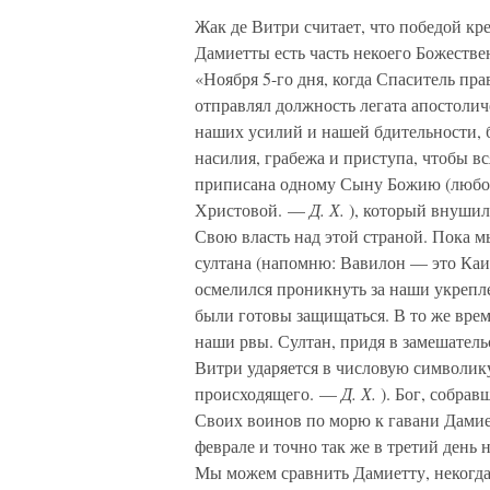
Жак де Витри считает, что победой кре
Дамиетты есть часть некоего Божестве
«Ноября 5-го дня, когда Спаситель пр
отправлял должность легата апостолич
наших усилий и нашей бдительности, бе
насилия, грабежа и приступа, чтобы в
приписана одному Сыну Божию (любопы
Христовой. —
Д. Х.
), который внушил
Свою власть над этой страной. Пока м
султана (напомню: Вавилон — это Ка
осмелился проникнуть за наши укрепл
были готовы защищаться. В то же врем
наши рвы. Султан, придя в замешательс
Витри ударяется в числовую символик
происходящего. —
Д. Х.
). Бог, собрав
Своих воинов по морю к гавани Дамиет
феврале и точно так же в третий день 
Мы можем сравнить Дамиетту, некогда