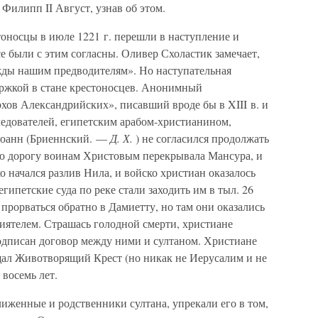
 Филипп II Август, узнав об этом.
оносцы в июле 1221 г. перешли в наступление и
се были с этим согласны. Оливер Схоластик замечает,
жды нашим предводителям». Но наступательная
ержкой в стане крестоносцев. Анонимный
хов Александрийских», писавший вроде бы в XIII в. и
едователей, египетским арабом-христианином,
 Иоанн (Бриеннский. —
Д. Х.
) не согласился продолжать
Но дорогу воинам Христовым перекрывала Мансура, и
о начался разлив Нила, и войско христиан оказалось
гипетские суда по реке стали заходить им в тыл. 26
 прорваться обратно в Дамиетту, но там они оказались
иятелем. Страшась голодной смерти, христиане
подписан договор между ними и султаном. Христиане
ал Животворящий Крест (но никак не Иерусалим и не
 восемь лет.
иженные и родственники султана, упрекали его в том,