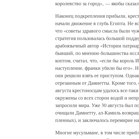
королевство за город», — якобы сказал
Наконец подкрепления прибыли, крест
начали движение в глубь Египта. Не в
что «советы здравого смысла были чу
стратегия пользовалась большой подд
арабоязычный автор «Истории патриар
бывший, по мнению большинства иссл
коптом, считал, что, «если бы король
наступление, франки убили бы его». 
они решили взять ее приступом. Однак
отрезанным от Дамиетты. Кроме того, е
августа крестоносцам удалось все-таки
окружены со всех сторон водой и непр
запросили мира. Уже 30 августа был 
очищали Дамиетту, ал-Камиль возвращ
пленных), и заключалось перемирие на
Многие мусульмане, в том числе прибл