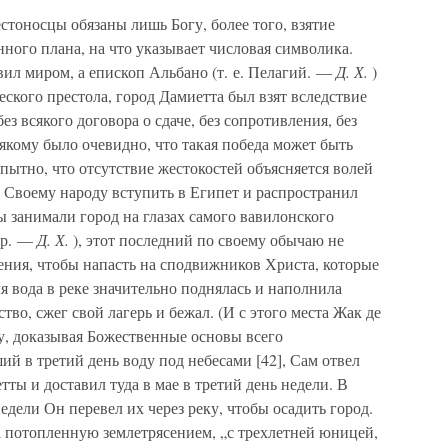
стоносцы обязаны лишь Богу, более того, взятие
нного плана, на что указывает числовая символика.
авил миром, а епископ Альбано (т. е. Пелагий. —
Д. Х.
)
еского престола, город Дамиетта был взят вследствие
з всякого договора о сдаче, без сопротивления, без
сякому было очевидно, что такая победа может быть
тно, что отсутствие жестокостей объясняется волей
 Своему народу вступить в Египет и распространил
ы занимали город на глазах самого вавилонского
ир. —
Д. Х.
), этот последний по своему обычаю не
ения, чтобы напасть на сподвижников Христа, которые
я вода в реке значительно поднялась и наполнила
тво, сжег свой лагерь и бежал. (И с этого места Жак де
у, доказывая Божественные основы всего
ший в третий день воду под небесами [42], Сам отвел
ты и доставил туда в мае в третий день недели. В
недели Он перевел их через реку, чтобы осадить город.
 потопленную землетрясением, „с трехлетней юницей,