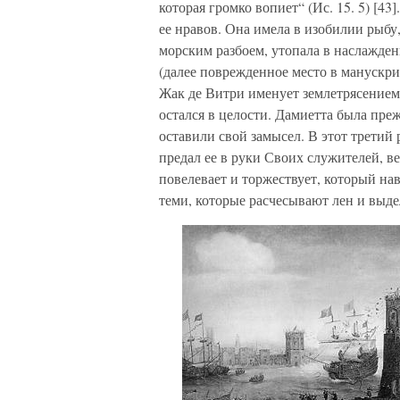
которая громко вопиет“ (Ис. 15. 5) [
ее нравов. Она имела в изобилии рыбу,
морским разбоем, утопала в наслаждени
(далее поврежденное место в манускр
Жак де Витри именует землетрясени
остался в целости. Дамиетта была пре
оставили свой замысел. В этот трети
предал ее в руки Своих служителей, в
повелевает и торжествует, который на
теми, которые расчесывают лен и выдел