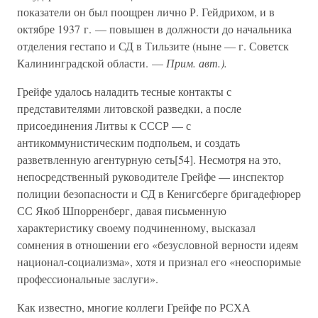
показатели он был поощрен лично Р. Гейдрихом, и в
октябре 1937 г. — повышен в должности до начальника
отделения гестапо и СД в Тильзите (ныне — г. Советск
Калининградской области. —
Прим. авт.).
Грейфе удалось наладить тесные контакты с
представителями литовской разведки, а после
присоединения Литвы к СССР — с
антикоммунистическим подпольем, и создать
разветвленную агентурную сеть[54]. Несмотря на это,
непосредственный руководителе Грейфе — инспектор
полиции безопасности и СД в Кенигсберге бригадефюрер
СС Якоб Шпорренберг, давая письменную
характеристику своему подчиненному, высказал
сомнения в отношении его «безусловной верности идеям
национал-социализма», хотя и признал его «неоспоримые
профессиональные заслуги».
Как известно, многие коллеги Грейфе по РСХА