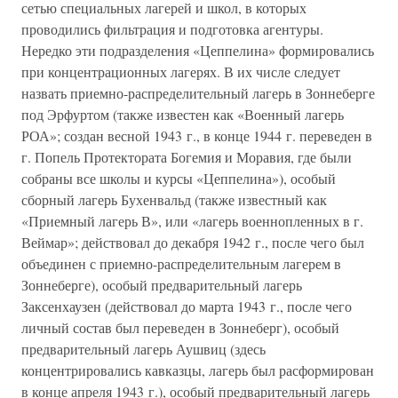
сетью специальных лагерей и школ, в которых
проводились фильтрация и подготовка агентуры.
Нередко эти подразделения «Цеппелина» формировались
при концентрационных лагерях. В их числе следует
назвать приемно-распределительный лагерь в Зоннеберге
под Эрфуртом (также известен как «Военный лагерь
РОА»; создан весной 1943 г., в конце 1944 г. переведен в
г. Попель Протектората Богемия и Моравия, где были
собраны все школы и курсы «Цеппелина»), особый
сборный лагерь Бухенвальд (также известный как
«Приемный лагерь В», или «лагерь военнопленных в г.
Веймар»; действовал до декабря 1942 г., после чего был
объединен с приемно-распределительным лагерем в
Зоннеберге), особый предварительный лагерь
Заксенхаузен (действовал до марта 1943 г., после чего
личный состав был переведен в Зоннеберг), особый
предварительный лагерь Аушвиц (здесь
концентрировались кавказцы, лагерь был расформирован
в конце апреля 1943 г.), особый предварительный лагерь