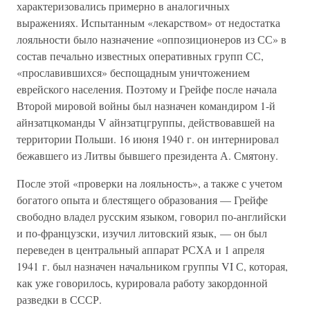
характеризовались примерно в аналогичных
выражениях. Испытанным «лекарством» от недостатка
лояльности было назначение «оппозиционеров из СС» в
состав печально известных оперативных групп СС,
«прославившихся» беспощадным уничтожением
еврейского населения. Поэтому и Грейфе после начала
Второй мировой войны был назначен командиром 1-й
айнзатцкоманды V айнзатцгруппы, действовавшей на
территории Польши. 16 июня 1940 г. он интернировал
бежавшего из Литвы бывшего президента А. Смятону.
После этой «проверки на лояльность», а также с учетом
богатого опыта и блестящего образования — Грейфе
свободно владел русским языком, говорил по-английски
и по-французски, изучил литовский язык, — он был
переведен в центральный аппарат РСХА и 1 апреля
1941 г. был назначен начальником группы VI С, которая,
как уже говорилось, курировала работу закордонной
разведки в СССР.