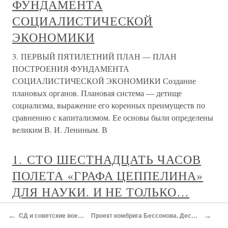
ФУНДАМЕНТА
СОЦИАЛИСТИЧЕСКОЙ
ЭКОНОМИКИ
3. ПЕРВЫЙ ПЯТИЛЕТНИЙ ПЛАН — ПЛАН
ПОСТРОЕНИЯ ФУНДАМЕНТА
СОЦИАЛИСТИЧЕСКОЙ ЭКОНОМИКИ Создание
плановых органов. Плановая система — детище
социализма, выражение его коренных преимуществ по
сравнению с капитализмом. Ее основы были определены
великим В. И. Лениным. В
1. СТО ШЕСТНАДЦАТЬ ЧАСОВ
ПОЛЕТА «ГРАФА ЦЕППЕЛИНА»
ДЛЯ НАУКИ. И НЕ ТОЛЬКО…
1. СТО ШЕСТНАДЦАТЬ ЧАСОВ ПОЛЕТА «ГРАФА
←
→
СД и советские военнопленные
Проект комбрига Бессонова. Десанты «Цеппелина»
ЦЕППЕЛИНА» ДЛЯ НАУКИ. И НЕ ТОЛЬКО…