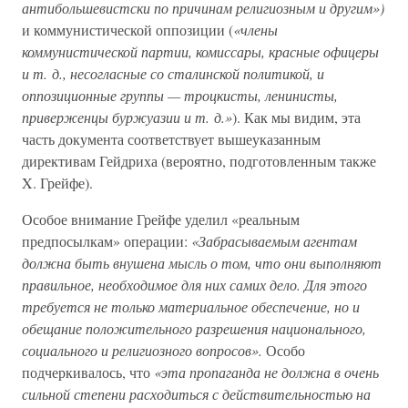
антибольшевистски по причинам религиозным и другим»)
и коммунистической оппозиции (
«члены
коммунистической партии, комиссары, красные офицеры
и т. д., несогласные со сталинской политикой, и
оппозиционные группы — троцкисты, ленинисты,
приверженцы буржуазии и т. д.»
). Как мы видим, эта
часть документа соответствует вышеуказанным
директивам Гейдриха (вероятно, подготовленным также
X. Грейфе).
Особое внимание Грейфе уделил «реальным
предпосылкам» операции:
«Забрасываемым агентам
должна быть внушена мысль о том, что они выполняют
правильное, необходимое для них самих дело. Для этого
требуется не только материальное обеспечение, но и
обещание положительного разрешения национального,
социального и религиозного вопросов».
Особо
подчеркивалось, что
«эта пропаганда не должна в очень
сильной степени расходиться с действительностью на