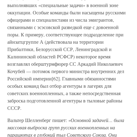
выполнявших «специальные задачи» в военной зоне
оккупации. Особые команды были насыщены русскими
офицерами и специалистами из числа эмигрантов,
связанными с эсэсовской разведкой еще с довоенной
поры. К примеру, соответствующее подразделение при
айнзатцгруппе А (действовала на территории
Прибалтики, Белорусской ССР, Ленинградской и
Калининской областей РСФСР) некоторое время
возглавлял оберштурмфюрер СС Аркадий Николаевич
Кочубей — потомок первого министра внутренних дел
Российской империи[62]. Главными обязанностями
особых команд был отбор агентуры в лагерях для
советских военнопленных, а также непосредственная
заброска подготовленной агентуры в тыловые районы
СССР.
Вальтер Шелленберг пишет:
«Основной задачей… была
массовая выброска групп русских военнопленных на
парашютах в глубокий тыл Советского Союза. Они