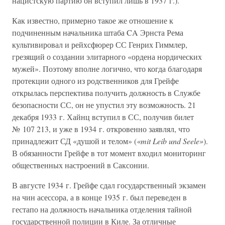
нацистскую партию он вступил лишь в 1937 г.).
Как известно, примерно такое же отношение к
подчиненным начальника штаба CA Эрнста Рема
культивировал и рейхсфюрер СС Генрих Гиммлер,
грезящий о создании элитарного «ордена нордических
мужей». Поэтому вполне логично, что когда благодаря
протекции одного из родственников для Грейфе
открылась перспектива получить должность в Службе
безопасности СС, он не упустил эту возможность. 21
декабря 1933 г. Хайнц вступил в СС, получив билет
№ 107 213, и уже в 1934 г. откровенно заявлял, что
принадлежит СД «душой и телом» (
«mit Leib und Seele»
).
В обязанности Грейфе в тот момент входил мониторинг
общественных настроений в Саксонии.
В августе 1934 г. Грейфе сдал государственный экзамен
на чин асессора, а в конце 1935 г. был переведен в
гестапо на должность начальника отделения тайной
государственной полиции в Киле. За отличные