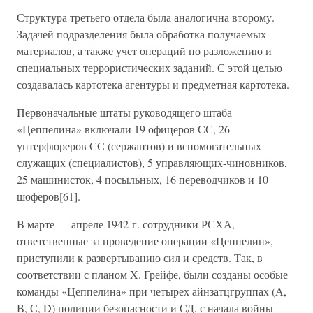
Структура третьего отдела была аналогична второму.
Задачей подразделения была обработка получаемых
материалов, а также учет операций по разложению и
специальных террористических заданий. С этой целью
создавалась картотека агентуры и предметная картотека.
Первоначальные штаты руководящего штаба
«Цеппелина» включали 19 офицеров СС, 26
унтерфюреров СС (сержантов) и вспомогательных
служащих (специалистов), 5 управляющих-чиновников,
25 машинисток, 4 посыльных, 16 переводчиков и 10
шоферов[61].
В марте — апреле 1942 г. сотрудники РСХА,
ответственные за проведение операции «Цеппелин»,
приступили к развертыванию сил и средств. Так, в
соответствии с планом X. Грейфе, были созданы особые
команды «Цеппелина» при четырех айнзатцгруппах (А,
В, С, D) полиции безопасности и СД, с начала войны