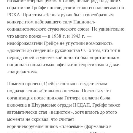
название «Черная рука». К слову, целый ряд тогдашних
соратников Грейфе впоследствии стали его коллегами по
РСХА. При этом «Черная рука» была своеобразным
конкурентом набиравшего силу Национал-
социалистического студенческого союза. Не удивительно,
что много позже — в 1938 г. и 1943 г. —
недоброжелатели Грейфе не упустили возможность
«донести до сведения» руководства СС о том, что тот в
период своей студенческой юности был «противником
национал-социализма», «фелькиш-теоретиком» и даже
«пацифистом».
Помимо прочего, Грейфе состоял в студенческом
подразделении «Стального шлема». Поскольку эта
организация после прихода Гитлера к власти была
включена в Штурмовые отряды НСДАП, Грейфе также
автоматически стал «нацистом», хотя вплоть до этого
момента не скрывал, что считает
коричневорубашечников «плебеями» (формально в