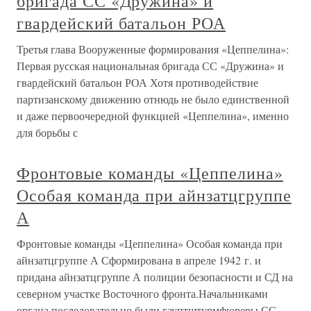
бригада СС «Дружина» и
гвардейский батальон РОА
Третья глава Вооруженные формирования «Цеппелина»:
Первая русская национальная бригада СС «Дружина» и
гвардейский батальон РОА Хотя противодействие
партизанскому движению отнюдь не было единственной
и даже первоочередной функцией «Цеппелина», именно
для борьбы с
Фронтовые команды «Цеппелина»
Особая команда при айнзатцгруппе
А
Фронтовые команды «Цеппелина» Особая команда при
айнзатцгруппе А Сформирована в апреле 1942 г. и
придана айнзатцгруппе А полиции безопасности и СД на
северном участке Восточного фронта.Начальниками
органа последовательно были гауптштурмфюреры СС