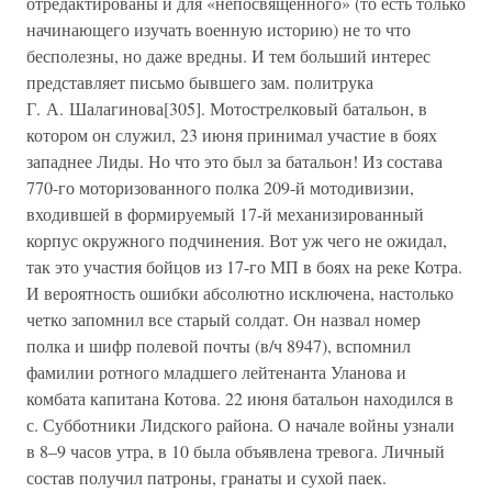
отредактированы и для «непосвященного» (то есть только
начинающего изучать военную историю) не то что
бесполезны, но даже вредны. И тем больший интерес
представляет письмо бывшего зам. политрука
Г. А. Шалагинова[305]. Мотострелковый батальон, в
котором он служил, 23 июня принимал участие в боях
западнее Лиды. Но что это был за батальон! Из состава
770-го моторизованного полка 209-й мотодивизии,
входившей в формируемый 17-й механизированный
корпус окружного подчинения. Вот уж чего не ожидал,
так это участия бойцов из 17-го МП в боях на реке Котра.
И вероятность ошибки абсолютно исключена, настолько
четко запомнил все старый солдат. Он назвал номер
полка и шифр полевой почты (в/ч 8947), вспомнил
фамилии ротного младшего лейтенанта Уланова и
комбата капитана Котова. 22 июня батальон находился в
с. Субботники Лидского района. О начале войны узнали
в 8–9 часов утра, в 10 была объявлена тревога. Личный
состав получил патроны, гранаты и сухой паек.