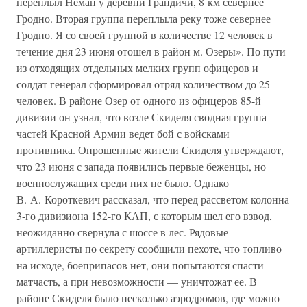
переплыл Неман у деревни Грандичи, 8 км севернее
Гродно. Вторая группа переплыла реку тоже севернее
Гродно. Я со своей группой в количестве 12 человек в
течение дня 23 июня отошел в район м. Озеры». По пути
из отходящих отдельных мелких групп офицеров и
солдат генерал сформировал отряд количеством до 25
человек. В районе Озер от одного из офицеров 85-й
дивизии он узнал, что возле Скиделя сводная группа
частей Красной Армии ведет бой с войсками
противника. Опрошенные жители Скиделя утверждают,
что 23 июня с запада появились первые беженцы, но
военнослужащих среди них не было. Однако
В. А. Короткевич рассказал, что перед рассветом колонна
3-го дивизиона 152-го КАП, с которым шел его взвод,
неожиданно свернула с шоссе в лес. Рядовые
артиллеристы по секрету сообщили пехоте, что топливо
на исходе, боеприпасов нет, они попытаются спасти
матчасть, а при невозможности — уничтожат ее. В
районе Скиделя было несколько аэродромов, где можно