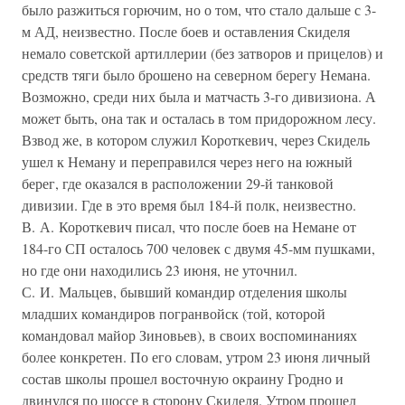
было разжиться горючим, но о том, что стало дальше с 3-
м АД, неизвестно. После боев и оставления Скиделя
немало советской артиллерии (без затворов и прицелов) и
средств тяги было брошено на северном берегу Немана.
Возможно, среди них была и матчасть 3-го дивизиона. А
может быть, она так и осталась в том придорожном лесу.
Взвод же, в котором служил Короткевич, через Скидель
ушел к Неману и переправился через него на южный
берег, где оказался в расположении 29-й танковой
дивизии. Где в это время был 184-й полк, неизвестно.
В. А. Короткевич писал, что после боев на Немане от
184-го СП осталось 700 человек с двумя 45-мм пушками,
но где они находились 23 июня, не уточнил.
С. И. Мальцев, бывший командир отделения школы
младших командиров погранвойск (той, которой
командовал майор Зиновьев), в своих воспоминаниях
более конкретен. По его словам, утром 23 июня личный
состав школы прошел восточную окраину Гродно и
двинулся по шоссе в сторону Скиделя. Утром прошел