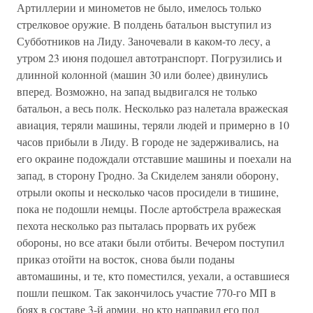
Артиллерии и минометов не было, имелось только
стрелковое оружие. В полдень батальон выступил из
Субботников на Лиду. Заночевали в каком-то лесу, а
утром 23 июня подошел автотранспорт. Погрузились и
длинной колонной (машин 30 или более) двинулись
вперед. Возможно, на запад выдвигался не только
батальон, а весь полк. Несколько раз налетала вражеская
авиация, теряли машины, теряли людей и примерно в 10
часов прибыли в Лиду. В городе не задерживались, на
его окраине подождали отставшие машины и поехали на
запад, в сторону Гродно. За Скиделем заняли оборону,
отрыли окопы и несколько часов просидели в тишине,
пока не подошли немцы. После артобстрела вражеская
пехота несколько раз пыталась прорвать их рубеж
обороны, но все атаки были отбиты. Вечером поступил
приказ отойти на восток, снова были поданы
автомашины, и те, кто поместился, уехали, а оставшиеся
пошли пешком. Так закончилось участие 770-го МП в
боях в составе 3-й армии, но кто направил его под