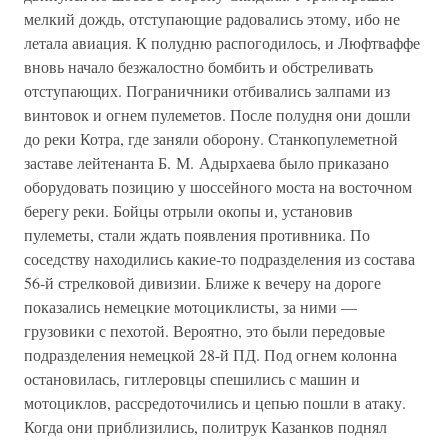
мелкий дождь, отступающие радовались этому, ибо не
летала авиация. К полудню распогодилось, и Люфтваффе
вновь начало безжалостно бомбить и обстреливать
отступающих. Пограничники отбивались залпами из
винтовок и огнем пулеметов. После полудня они дошли
до реки Котра, где заняли оборону. Станкопулеметной
заставе лейтенанта Б. М. Адырхаева было приказано
оборудовать позицию у шоссейного моста на восточном
берегу реки. Бойцы отрыли окопы и, установив
пулеметы, стали ждать появления противника. По
соседству находились какие-то подразделения из состава
56-й стрелковой дивизии. Ближе к вечеру на дороге
показались немецкие мотоциклисты, за ними —
грузовики с пехотой. Вероятно, это были передовые
подразделения немецкой 28-й ПД. Под огнем колонна
остановилась, гитлеровцы спешились с машин и
мотоциклов, рассредоточились и цепью пошли в атаку.
Когда они приблизились, политрук Казанков поднял