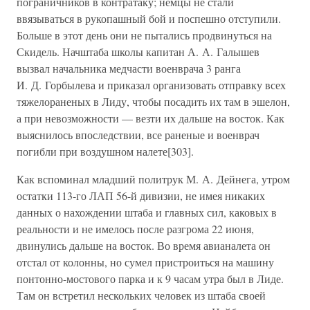
пограничников в контратаку; немцы не стали
ввязываться в рукопашный бой и поспешно отступили.
Больше в этот день они не пытались продвинуться на
Скидель. Начштаба школы капитан А. А. Галышев
вызвал начальника медчасти военврача 3 ранга
И. Д. Горбылева и приказал организовать отправку всех
тяжелораненых в Лиду, чтобы посадить их там в эшелон,
а при невозможности — везти их дальше на восток. Как
выяснилось впоследствии, все раненые и военврач
погибли при воздушном налете[303].
Как вспоминал младший политрук М. А. Дейнега, утром
остатки 113-го ЛАП 56-й дивизии, не имея никаких
данных о нахождении штаба и главных сил, каковых в
реальности и не имелось после разгрома 22 июня,
двинулись дальше на восток. Во время авианалета он
отстал от колонны, но сумел пристроиться на машину
понтонно-мостового парка и к 9 часам утра был в Лиде.
Там он встретил нескольких человек из штаба своей