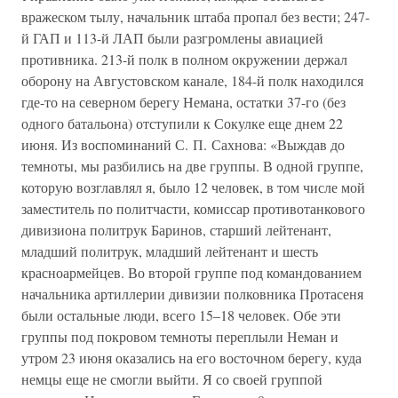
вражеском тылу, начальник штаба пропал без вести; 247-
й ГАП и 113-й ЛАП были разгромлены авиацией
противника. 213-й полк в полном окружении держал
оборону на Августовском канале, 184-й полк находился
где-то на северном берегу Немана, остатки 37-го (без
одного батальона) отступили к Сокулке еще днем 22
июня. Из воспоминаний С. П. Сахнова: «Выждав до
темноты, мы разбились на две группы. В одной группе,
которую возглавлял я, было 12 человек, в том числе мой
заместитель по политчасти, комиссар противотанкового
дивизиона политрук Баринов, старший лейтенант,
младший политрук, младший лейтенант и шесть
красноармейцев. Во второй группе под командованием
начальника артиллерии дивизии полковника Протасеня
были остальные люди, всего 15–18 человек. Обе эти
группы под покровом темноты переплыли Неман и
утром 23 июня оказались на его восточном берегу, куда
немцы еще не смогли выйти. Я со своей группой