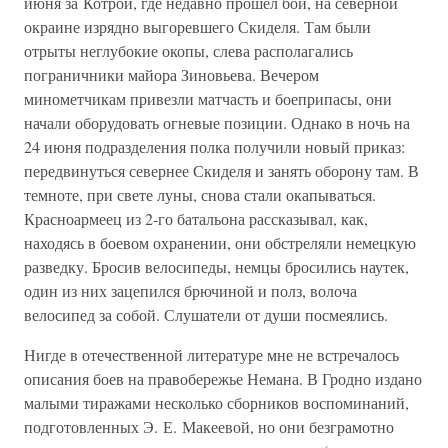
июня за Котрой, где недавно прошел бой, на северной
окраине изрядно выгоревшего Скиделя. Там были
отрыты неглубокие окопы, слева располагались
пограничники майора Зиновьева. Вечером
минометчикам привезли матчасть и боеприпасы, они
начали оборудовать огневые позиции. Однако в ночь на
24 июня подразделения полка получили новый приказ:
передвинуться севернее Скиделя и занять оборону там. В
темноте, при свете луны, снова стали окапываться.
Красноармеец из 2-го батальона рассказывал, как,
находясь в боевом охранении, они обстреляли немецкую
разведку. Бросив велосипеды, немцы бросились наутек,
один из них зацепился брючиной и полз, волоча
велосипед за собой. Слушатели от души посмеялись.
Нигде в отечественной литературе мне не встречалось
описания боев на правобережье Немана. В Гродно издано
малыми тиражами несколько сборников воспоминаний,
подготовленных Э. Е. Макеевой, но они безграмотно