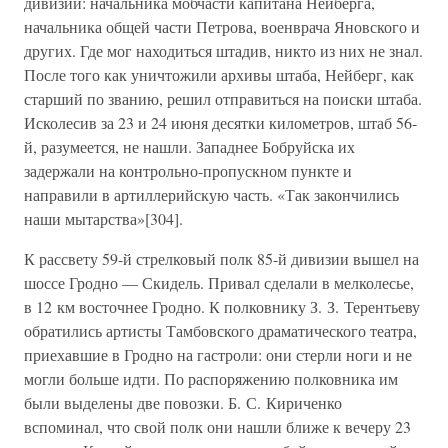
дивизии: начальника мобчасти капитана Нейберга,
начальника общей части Петрова, военврача Яновского и
других. Где мог находиться штадив, никто из них не знал.
После того как уничтожили архивы штаба, Нейберг, как
старший по званию, решил отправиться на поиски штаба.
Исколесив за 23 и 24 июня десятки километров, штаб 56-
й, разумеется, не нашли. Западнее Бобруйска их
задержали на контрольно-пропускном пункте и
направили в артиллерийскую часть. «Так закончились
наши мытарства»[304].
К рассвету 59-й стрелковый полк 85-й дивизии вышел на
шоссе Гродно — Скидель. Привал сделали в мелколесье,
в 12 км восточнее Гродно. К полковнику З. З. Терентьеву
обратились артисты Тамбовского драматического театра,
приехавшие в Гродно на гастроли: они стерли ноги и не
могли больше идти. По распоряжению полковника им
были выделены две повозки. Б. С. Кириченко
вспоминал, что свой полк они нашли ближе к вечеру 23