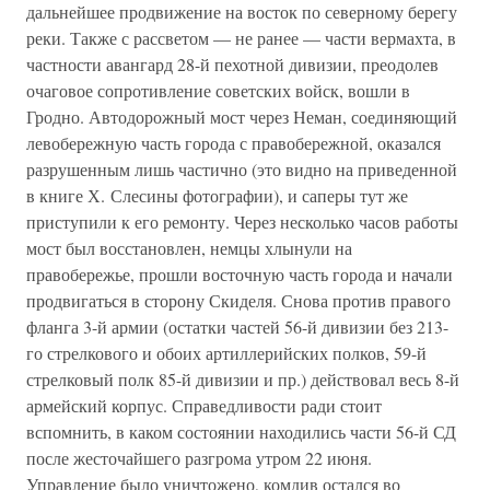
дальнейшее продвижение на восток по северному берегу
реки. Также с рассветом — не ранее — части вермахта, в
частности авангард 28-й пехотной дивизии, преодолев
очаговое сопротивление советских войск, вошли в
Гродно. Автодорожный мост через Неман, соединяющий
левобережную часть города с правобережной, оказался
разрушенным лишь частично (это видно на приведенной
в книге Х. Слесины фотографии), и саперы тут же
приступили к его ремонту. Через несколько часов работы
мост был восстановлен, немцы хлынули на
правобережье, прошли восточную часть города и начали
продвигаться в сторону Скиделя. Снова против правого
фланга 3-й армии (остатки частей 56-й дивизии без 213-
го стрелкового и обоих артиллерийских полков, 59-й
стрелковый полк 85-й дивизии и пр.) действовал весь 8-й
армейский корпус. Справедливости ради стоит
вспомнить, в каком состоянии находились части 56-й СД
после жесточайшего разгрома утром 22 июня.
Управление было уничтожено, комдив остался во