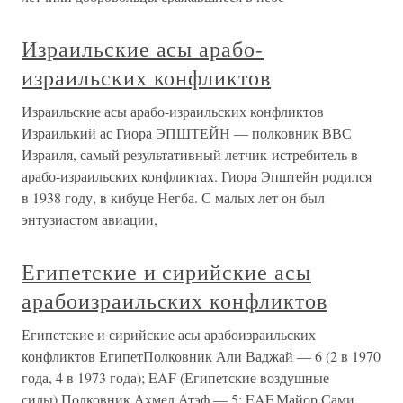
Израильские асы арабо-
израильских конфликтов
Израильские асы арабо-израильских конфликтов
Израилький ас Гиора ЭПШТЕЙН — полковник ВВС
Израиля, самый результативный летчик-истребитель в
арабо-израильских конфликтах. Гиора Эпштейн родился
в 1938 году, в кибуце Негба. С малых лет он был
энтузиастом авиации,
Египетские и сирийские асы
арабоизраильских конфликтов
Египетские и сирийские асы арабоизраильских
конфликтов ЕгипетПолковник Али Ваджай — 6 (2 в 1970
года, 4 в 1973 года); EAF (Египетские воздушные
силы).Полковник Ахмед Атэф — 5; EAF.Майор Сами