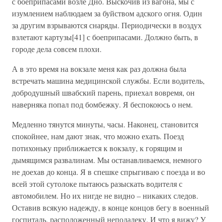
с боеприпасами возле Дно. Выскочив из вагона, мы с
изумлением наблюдаем за буйством адского огня. Один
за другим взрываются снаряды. Периодически в воздух
взлетают картузы[41] с боеприпасами. Должно быть, в
городе дела совсем плохи.
А в это время на вокзале меня как раз должна была
встречать машина медицинской службы. Если водитель,
добродушный швабский парень, приехал вовремя, он
наверняка попал под бомбежку. Я беспокоюсь о нем.
Медленно тянутся минуты, часы. Наконец, становится
спокойнее, нам дают знак, что можно ехать. Поезд
потихоньку приближается к вокзалу, к горящим и
дымящимся развалинам. Мы останавливаемся, немного
не доехав до конца. Я в спешке спрыгиваю с поезда и во
всей этой сутолоке пытаюсь разыскать водителя с
автомобилем. Но их нигде не видно – никаких следов.
Оставив всякую надежду, в конце концов бегу в военный
госпиталь, расположенный неподалеку. И что я вижу? У