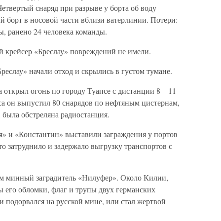
Четвертый снаряд при разрыве у борта об воду
 борт в носовой части вблизи ватерлинии. Потери:
ы, ранено 24 человека команды.
й крейсер «Бреслау» повреждений не имели.
реслау» начали отход и скрылись в густом тумане.
ра открыл огонь по городу Туапсе с дистанции 8—11
са он выпустил 80 снарядов по нефтяным цистернам,
, была обстреляна радиостанция.
я» и «Константин» выставили заграждения у портов
то затруднило и задержало выгрузку транспортов с
ем минный заградитель «Нилуфер». Около Килии,
ы его обломки, флаг и трупы двух германских
 подорвался на русской мине, или стал жертвой