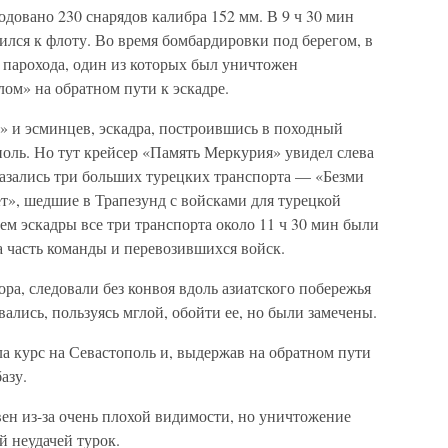
одовано 230 снарядов калибра 152 мм. В 9 ч 30 мин
ился к флоту. Во время бомбардировки под берегом, в
 парохода, один из которых был уничтожен
лом» на обратном пути к эскадре.
» и эсминцев, эскадра, построившись в походный
поль. Но тут крейсер «Память Меркурия» увидел слева
казались три больших турецких транспорта — «Безми
», шедшие в Трапезунд с войсками для турецкой
ем эскадры все три транспорта около 11 ч 30 мин были
 часть команды и перевозившихся войск.
ра, следовали без конвоя вдоль азиатского побережья
ались, пользуясь мглой, обойти ее, но были замечены.
ла курс на Севастополь и, выдержав на обратном пути
азу.
ен из-за очень плохой видимости, но уничтожение
й неудачей турок.