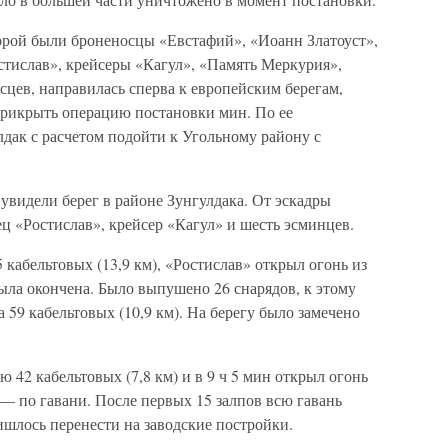
торой были броненосцы «Евстафий», «Иоанн Златоуст»,
стислав», крейсеры «Кагул», «Память Меркурия»,
цев, направилась сперва к европейским берегам,
 прикрыть операцию постановки мин. По ее
дак с расчетом подойти к Угольному району с
 увидели берег в районе Зунгулдака. От эскадры
ц «Ростислав», крейсер «Кагул» и шесть эсминцев.
 кабельтовых (13,9 км), «Ростислав» открыл огонь из
была окончена. Было выпушено 26 снарядов, к этому
 59 кабельтовых (10,9 км). На берегу было замечено
 42 кабельтовых (7,8 км) и в 9 ч 5 мин открыл огонь
 — по гавани. После первых 15 залпов всю гавань
ишлось перенести на заводские постройки.