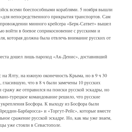
ойск всеми боеспособными кораблями. 5 ноября вышли
е»для непосредственного прикрытия транспортов. Сам
опровождении минного крейсера «Берк-Сатвет» вышел
лью войти в боевое соприкосновение с русскими и
ля, которая должна была отвлечь внимание русских от
места дошел лишь пароход «Ак-Денис», доставивший
рс на Ялту, на южную оконечность Крыма, но в 9 ч 30
 гласившую, что в 8 ч были замечены 10 русских
 сражу же отправился на поиски русской эскадры, но
рмано-турецкое командование решило, что русские
 укрепления Босфора. К выходу из Босфора были
йреддин-Барбаросса» и «Торгут-Рейс», которые вместе
ьное сражение русской эскадре. Но, как мы уже знаем,
цы уже стояли в Севастополе.