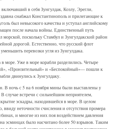
 включавший в себя Зунгулдак, Козлу, Эрегли,
издавна снабжал Константинополь и прилегающие к
уголь был невысокого качества и уступал английскому
кращен после начала войны. Единственный путь
ыл морской, поскольку Стамбул и Зунгулдакский район
ейной дорогой. Естественно, что русский флот
 уменьшить перевозки угля из Зунгулдака.
а в море. Уже в море корабли разделились. Четыре
ый», «Пронзительный» и «Беспокойный»— пошли к
рабли двинулись к Зунгулдаку.
. В ночь с 5 на 6 ноября мины были выставлены у
а. В случае встречи с сильнейшим неприятелем,
крытие эскадры, находившейся в море. В целом
, ввиду неточности счисления и отсутствия промера
бинах, и многие из них поя воздействием давления
 на эсминцах было насчитано более 50 взрывов. Таким
ыло в большей части уничтожено в момент постановки.