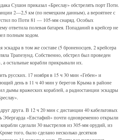
лдака Сушон приказал «Бреслау» обстрелять порт Поти.
танции 2—2,5 км (по немецким данным), а вероятнее с
устил по Поти 81 — 105-мм снаряд. Особых
ему ответила полевая батарея. Попаданий в крейсер не
ушел полным ходом.
 эскадра в том же составе (5 броненосцев, 2 крейсера
еляла Трапезунд. Собственно, обстрел был проведен
 а остальные корабли прикрывали их.
ь русских. 17 ноября в 15 ч 30 мин «Гебен» и
ющий день в 11 ч 40 мин у берегов Крыма в районе
л дымы вражеских кораблей, а радиостанции эскадры
реслау».
друг друга. В 12 ч 20 мин с дистанции 40 кабельтовых
бль Эбергарда «Евстафий» почти одновременно открыли
 корабли сделали 30 выстрелов из 305-мм орудий, из
Кроме того, было сделано несколько десятков
 которых 11 попали в цель. Почти все попадания