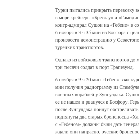
Турки пытались прикрыть перевозку в
в море крейсеры «Бреслау» и «Гамиди
контр-адмирал Сушон на «Гебене» в с
6 ноября в 3 ч 35 мин из Босфора с це
произвести демонстрацию у Севастопо
турецких транспортов.
Однако из войсковых транспортов до 
три тысячи солдат в порт Трапезунд.
6 ноября в 9 ч 20 мин «Гебен» взял ку
мин получил радиограмму из Стамбула,
военных кораблей у Зунгулдака. Сушон
ее не нашел и рванулся к Босфору. Ге
после Зунгулдака пойдут обстреливать
подтянуты два старых броненосца «Ха
с «Гебеном» должны были дать генерал
ждали они напрасно, русские броненос