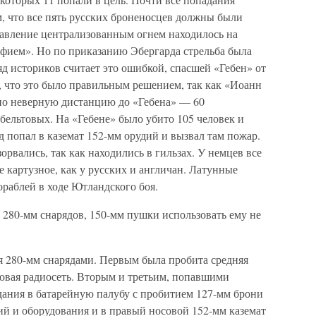
, что все пять русских броненосцев должны были
равление централизованным огнем находилось на
афием». Но по приказанию Эбергарда стрельба была
яд историков считает это ошибкой, спасшей «Гебен» от
, что это было правильным решением, так как «Иоанн
дио неверную дистанцию до «Гебена» — 60
абельтовых. На «Гебене» было убито 105 человек и
д попал в каземат 152-мм орудий и вызвал там пожар.
зорвались, так как находились в гильзах. У немцев все
е картузное, как у русских и англичан. Латунные
ораблей в ходе Ютландского боя.
 280-мм снарядов, 150-мм пушки использовать ему не
 280-мм снарядами. Первым была пробита средняя
товая радиосеть. Вторым и третьим, попавшими
ания в батарейную палубу с пробитием 127-мм брони
 и оборудования и в правый носовой 152-мм каземат