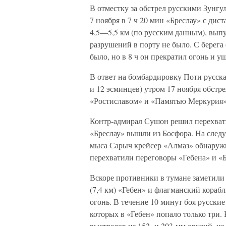
В отместку за обстрел русскими Зунгу
7 ноября в 7 ч 20 мин «Бреслау» с дис
4,5—5,5 км (по русским данным), вып
разрушений в порту не было. С берега 
было, но в 8 ч он прекратил огонь и 
В ответ на бомбардировку Поти русская
и 12 эсминцев) утром 17 ноября обстр
«Ростиславом» и «Памятью Меркурия»,
Контр-адмирал Сушон решил перехватит
«Бреслау» вышли из Босфора. На следу
мыса Сарыч крейсер «Алмаз» обнаружи
перехватили переговоры «Гебена» и «Б
Вскоре противники в тумане заметили 
(7,4 км) «Гебен» и флагманский кора
огонь. В течение 10 минут боя русские
которых в «Гебен» попало только три. 
выстрелов из 152- и 203-мм орудий, из