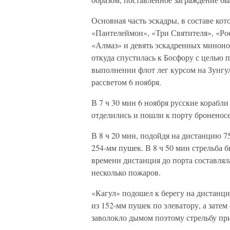
Основная часть эскадры, в составе ко
«Пантелеймон», «Три Святителя», «Ро
«Алмаз» и девять эскадренных минонос
откуда спустилась к Босфору с целью
выполнении флот лег курсом на Зунгул
рассветом 6 ноября.
В 7 ч 30 мин 6 ноября русские корабли
отделились и пошли к порту броненосе
В 8 ч 20 мин, подойдя на дистанцию 75
254-мм пушек. В 8 ч 50 мин стрельба 
времени дистанция до порта составляла
несколько пожаров.
«Кагул» подошел к берегу на дистанцию
из 152-мм пушек по элеватору, а затем
заволокло дымом поэтому стрельбу пр