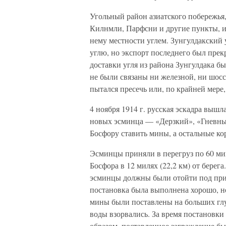
Угольный район азиатского побережья,
Килнмли, Парфсни и другие пункты, 
нему местности углем. Зунгулдакский 
углю, но экспорт последнего был пре
доставки угля из района Зунгулдака б
не были связаны ни железной, ни шосс
пытался пресечь или, по крайней мере,
4 ноября 1914 г. русская эскадра вышл
новых эсминца — «Дерзкий», «Гневн
Босфору ставить мины, а остальные ко
Эсминцы приняли в перегруз по 60 мин
Босфора в 12 милях (22,2 км) от берег
эсминцы должны были отойти под при
постановка была выполнена хорошо, но
мины были поставлены на больших глу
воды взорвались. За время постановки
образом, поставленное заграждение б