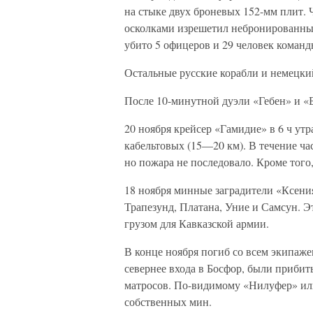
на стыке двух броневых 152-мм плит. 
осколками изрешетил небронированный
убито 5 офицеров и 29 человек команд
Остальные русские корабли и немецки
После 10-минутной дуэли «Гебен» и «Б
20 ноября крейсер «Гамидие» в 6 ч ут
кабельтовых (15—20 км). В течение ча
но пожара не последовало. Кроме того
18 ноября минные заградители «Ксени
Трапезунд, Платана, Уние и Самсун. Э
грузом для Кавказской армии.
В конце ноября погиб со всем экипаж
севернее входа в Босфор, были прибит
матросов. По-видимому «Нилуфер» или
собственных мин.