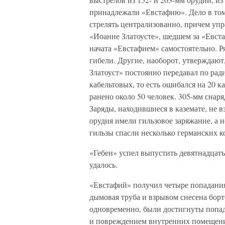
принадлежали «Евстафию». Дело в том
стрелять централизованно, причем уп
«Иоанне Златоусте», шедшем за «Евст
начата «Евстафием» самостоятельно. Р
гибели. Другие, наоборот, утверждают
Златоуст» постоянно передавал по ра
кабельтовых, то есть ошибался на 20 к
ранено около 50 человек. 305-мм снаря
Заряды, находившиеся в каземате, не в
орудия имели гильзовое заряжание, а н
гильзы спасли несколько германских к
«Гебен» успел выпустить девятнадцать
удалось.
«Евстафий» получил четыре попадания
дымовая труба и взрывом снесена бор
одновременно, были достигнуты попад
и повреждением внутренних помещений