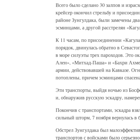
Всего было сделано 30 залпов и израсх
крейсер окончил стрельбу и присоедин
районе Зунгулдака, были замечены два
эсминцами, а другой расстрелян «Кагу
К 11 часам, по присоединении «Кагула
порядок, двинулась обратно в Севасто
в море силуэты трех пароходов. Это о
Ален», «Митхад-Паша» и «Бахри Ахмет
армии, действовавшей на Кавказе. Огн
потоплены, причем эсминцами спасена
Эти транспорты, выйдя ночью из Босфо
и, обнаружив русскую эскадру, намерев
Покончив с транспортами, эскадра взя
сильный шторм, 7 ноября вернулась в б
Обстрел Зунгулдака был малоэффектив
транспортов с войсками было серьезно