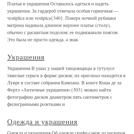
Платья и украшения Оставалось одеться и надеть
украшения. За гардероб отвечала особая горничная —
vestiplica или vestipica{340}. Поверх ночной рубашки
матрона надевала длинное верхнее платье (столу),
обычно с расшитым подолом; ее подвязывали поясом.
Это была не просто одежда, а знак
Украшения
Украшения В ушах у нашей танцовщицы в тутулусе
тяжелые серьги в форме дисков; их оригинал находится в
Лувре в составе собрания Кампана. В книге Коша де ла
Фертэ «Античные украшения»{503} можно найти
фотографию дисков диаметром пять сантиметров с
филигранными розетками и
Одежда и украшения
Одежда и украшения Об одежде скифо-саков до раскопок