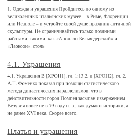
1. Одежда и украшения Пройдитесь по одному из
великолепных итальянских музеев – в Риме, Флоренции
или Неаполе – и устройте своей душе праздник античной
скульптуры. Не ограничивайтесь только поздними
работами, такими, как «Аполлон Бельведерский» и
«Лаокоон», столь
4.1. Украшения
4.1. Украшения В [ХРОН1], гл. 1:13.2, и [ХРОН2], гл. 2,
А.Т. Фоменко показал при помощи статистического
метода династических параллелизмов, что в
действительности город Помпея засыпан извержением
Везувия вовсе не в 79 году н. э., как думают историки, а
не ранее XVI века. Скорее всего,
Платья и украшения