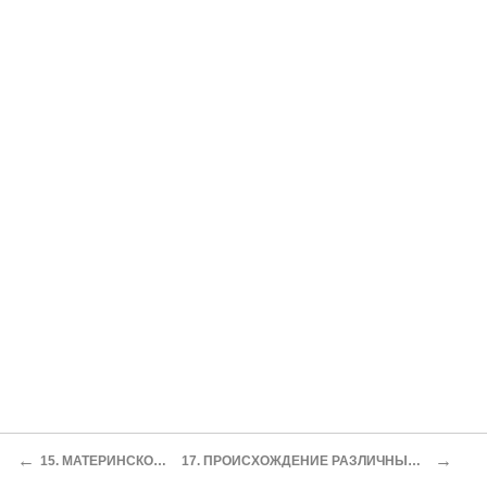
←
→
15. МАТЕРИНСКОЕ ПРАВО
17. ПРОИСХОЖДЕНИЕ РАЗЛИЧНЫХ ФОРМ БРАКА