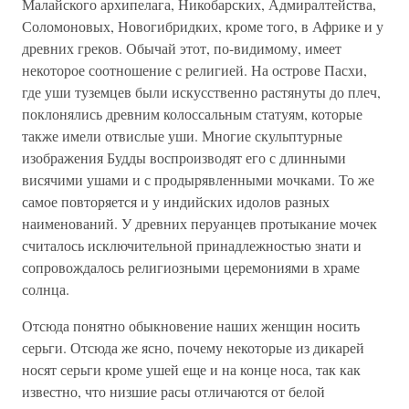
Малайского архипелага, Никобарских, Адмиралтейства,
Соломоновых, Новогибридких, кроме того, в Африке и у
древних греков. Обычай этот, по-видимому, имеет
некоторое соотношение с религией. На острове Пасхи,
где уши туземцев были искусственно растянуты до плеч,
поклонялись древним колоссальным статуям, которые
также имели отвислые уши. Многие скульптурные
изображения Будды воспроизводят его с длинными
висячими ушами и с продырявленными мочками. То же
самое повторяется и у индийских идолов разных
наименований. У древних перуанцев протыкание мочек
считалось исключительной принадлежностью знати и
сопровождалось религиозными церемониями в храме
солнца.
Отсюда понятно обыкновение наших женщин носить
серьги. Отсюда же ясно, почему некоторые из дикарей
носят серьги кроме ушей еще и на конце носа, так как
известно, что низшие расы отличаются от белой