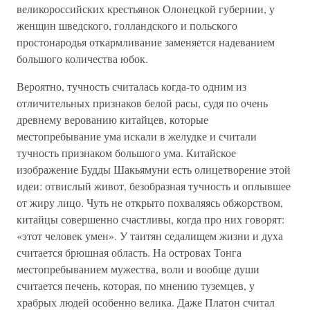
великороссийских крестьянок Олонецкой губернии, у
женщин шведского, голландского и польского
простонародья откармливание заменяется надеванием
большого количества юбок.
Вероятно, тучность считалась когда-то одним из
отличительных признаков белой расы, судя по очень
древнему верованию китайцев, которые
местопребывание ума искали в желудке и считали
тучность признаком большого ума. Китайское
изображение Будды Шакьямуни есть олицетворение этой
идеи: отвислый живот, безобразная тучность и оплывшее
от жиру лицо. Чуть не открыто похваляясь обжорством,
китайцы совершенно счастливы, когда про них говорят:
«этот человек умен». У таитян седалищем жизни и духа
считается брюшная область. На островах Тонга
местопребыванием мужества, воли и вообще души
считается печень, которая, по мнению туземцев, у
храбрых людей особенно велика. Даже Платон считал