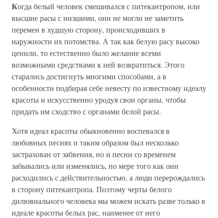
К
огда белый человек смешивался с питекантропом, или
высшие расы с низшими, они не могли не заметить
перемен в худшую сторону, происходивших в
наружности их потомства. А так как белую расу высоко
ценили, то естественно было желание всеми
возможными средствами к ней возвратиться. Этого
старались достигнуть многими способами, а в
особенности подбирая себе невесту по известному идеалу
красоты и искусственно уродуя свои органы, чтобы
придать им сходство с органами белой расы.
Хотя идеал красоты обыкновенно воспевался в
любовных песнях и таким образом был несколько
застрахован от забвения, но и песни со временем
забывались или изменялись, по мере того как они
расходились с действительностью, а люди перерождались
в сторону питекантропа. Поэтому черты белого
дилювиального человека мы можем искать разве только в
идеале красоты белых рас, наименее от него