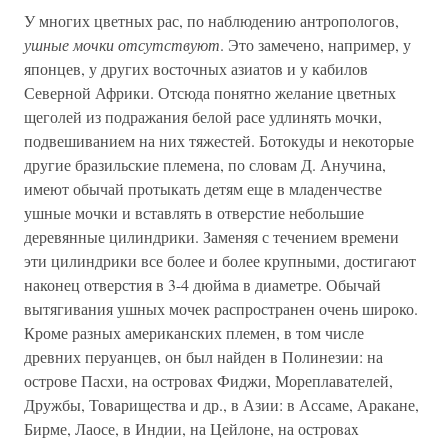
У многих цветных рас, по наблюдению антропологов,
ушные мочки отсутствуют
. Это замечено, например, у
японцев, у других восточных азиатов и у кабилов
Северной Африки. Отсюда понятно желание цветных
щеголей из подражания белой расе удлинять мочки,
подвешиванием на них тяжестей. Ботокуды и некоторые
другие бразильские племена, по словам Д. Анучина,
имеют обычай протыкать детям еще в младенчестве
ушные мочки и вставлять в отверстие небольшие
деревянные цилиндрики. Заменяя с течением времени
эти цилиндрики все более и более крупными, достигают
наконец отверстия в 3-4 дюйма в диаметре. Обычай
вытягивания ушных мочек распространен очень широко.
Кроме разных американских племен, в том числе
древних перуанцев, он был найден в Полинезии: на
острове Пасхи, на островах Фиджи, Мореплавателей,
Дружбы, Товарищества и др., в Азии: в Ассаме, Аракане,
Бирме, Лаосе, в Индии, на Цейлоне, на островax