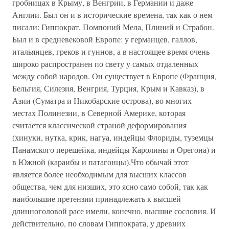
гробницах в Крыму, в Венгрии, в Германии и даже
Англии. Был он и в исторические времена, так как о нем
писали: Гиппократ, Помпоний Мела, Плиний и Страбон.
Был и в средневековой Европе: у германцев, галлов,
итальянцев, греков и гуннов, а в настоящее время очень
широко распространен по свету у самых отдаленных
между собой народов. Он существует в Европе (Франция,
Бельгия, Силезия, Венгрия, Турция, Крым и Кавказ), в
Азии (Суматра и Никобарские острова), во многих
местах Полинезии, в Северной Америке, которая
считается классической страной деформирования
(хинуки, нутка, крик, нагуа, индейцы Флориды, туземцы
Панамского перешейка, индейцы Каролины и Орегона) и
в Южной (караибы и патагонцы).Что обычай этот
является более необходимым для высших классов
общества, чем для низших, это ясно само собой, так как
наибольшие претензии принадлежать к высшей
длинноголовой расе имели, конечно, высшие сословия. И
действительно, по словам Гиппократа, у древних