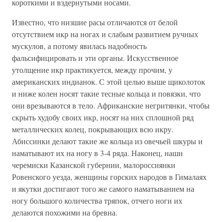
короткими и вздернутыми носами.
Известно, что низшие расы отличаются от белой
отсутствием икр на ногах и слабым развитием ручных
мускулов, а потому явилась надобность
фальсифицировать и эти органы. Искусственное
утолщение икр практикуется, между прочим, у
американских индианок. С этой целью выше щиколоток
и ниже колен носят такие тесные кольца и повязки, что
они врезываются в тело. Африканские негритянки, чтобы
скрыть худобу своих икр, носят на них сплошной ряд
металлических колец, покрывающих всю икру.
Абиссинки делают такие же кольца из овечьей шкуры и
наматывают их на ногу в 3-4 ряда. Наконец, наши
черемиски Казанской губернии, малороссиянки
Ровенского уезда, женщины горских народов в Гималаях
и якутки достигают того же самого наматыванием на
ногу большого количества тряпок, отчего ноги их
делаются похожими на бревна.