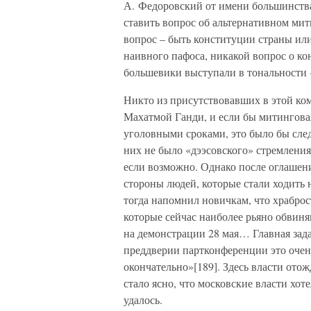
А. Федоровский от имени большинств
ставить вопрос об альтернативном мит
вопрос – быть конституции страны ил
наивного пафоса, никакой вопрос о ко
большевики выступали в тональности 
Никто из присутствовавших в этой ко
Махатмой Ганди, и если бы митингова
уголовными сроками, это было бы след
них не было «дээсовского» стремления
если возможно. Однако после оглашен
стороны людей, которые стали ходить 
тогда напомнил новичкам, что храброс
которые сейчас наиболее рьяно обвиня
на демонстрации 28 мая… Главная зад
преддверии партконференции это очен
окончательно»[189]. Здесь власти отож
стало ясно, что московские власти хот
удалось.