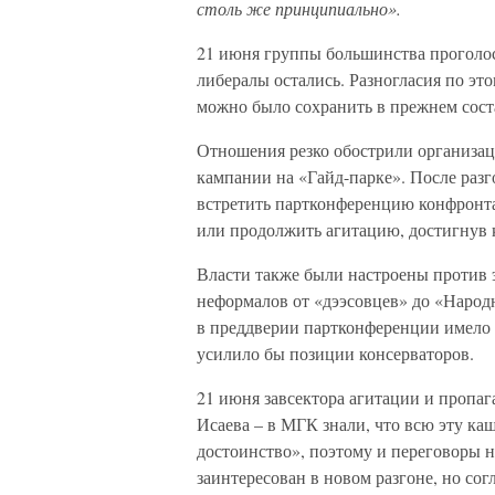
столь же принципиально».
21 июня группы большинства проголос
либералы остались. Разногласия по эт
можно было сохранить в прежнем сост
Отношения резко обострили организац
кампании на «Гайд-парке». После разг
встретить партконференцию конфронта
или продолжить агитацию, достигнув к
Власти также были настроены против 
неформалов от «дээсовцев» до «Народн
в преддверии партконференции имело 
усилило бы позиции консерваторов.
21 июня завсектора агитации и пропа
Исаева – в МГК знали, что всю эту к
достоинство», поэтому и переговоры 
заинтересован в новом разгоне, но со