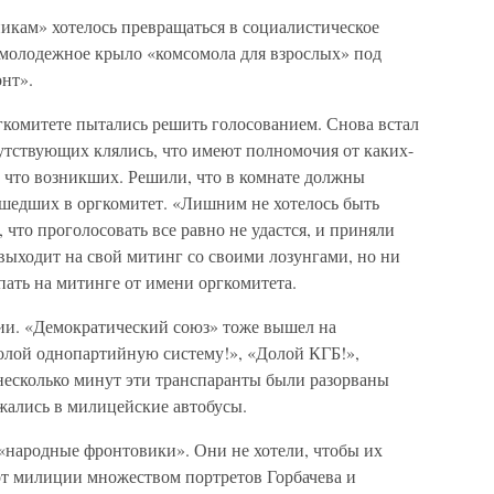
икам» хотелось превращаться в социалистическое
молодежное крыло «комсомола для взрослых» под
нт».
гкомитете пытались решить голосованием. Снова встал
тствующих клялись, что имеют полномочия от каких-
о что возникших. Решили, что в комнате должны
ошедших в оргкомитет. «Лишним не хотелось быть
 что проголосовать все равно не удастся, и приняли
выходит на свой митинг со своими лозунгами, но ни
пать на митинге от имени оргкомитета.
ии. «Демократический союз» тоже вышел на
лой однопартийную систему!», «Долой КГБ!»,
есколько минут эти транспаранты были разорваны
жались в милицейские автобусы.
и «народные фронтовики». Они не хотели, чтобы их
от милиции множеством портретов Горбачева и