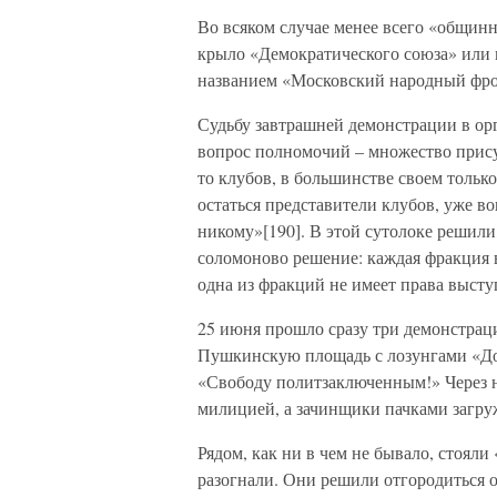
Во всяком случае менее всего «общинн
крыло «Демократического союза» или 
названием «Московский народный фро
Судьбу завтрашней демонстрации в ор
вопрос полномочий – множество прису
то клубов, в большинстве своем тольк
остаться представители клубов, уже в
никому»[190]. В этой сутолоке решили,
соломоново решение: каждая фракция 
одна из фракций не имеет права высту
25 июня прошло сразу три демонстрац
Пушкинскую площадь с лозунгами «До
«Свободу политзаключенным!» Через н
милицией, а зачинщики пачками загру
Рядом, как ни в чем не бывало, стоял
разогнали. Они решили отгородиться 