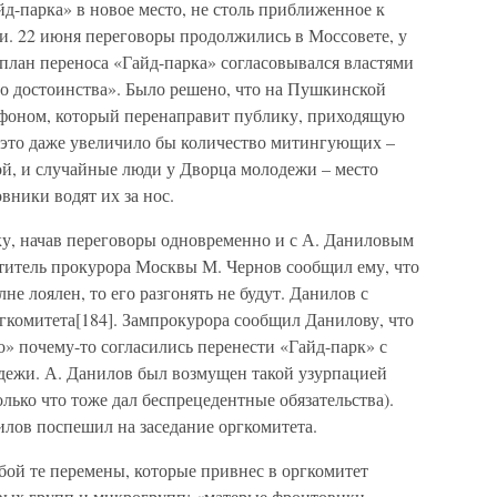
йд-парка» в новое место, не столь приближенное к
и. 22 июня переговоры продолжились в Моссовете, у
 план переноса «Гайд-парка» согласовывался властями
о достоинства». Было решено, что на Пушкинской
афоном, который перенаправит публику, приходящую
, это даже увеличило бы количество митингующих –
ой, и случайные люди у Дворца молодежи – место
вники водят их за нос.
ку, начав переговоры одновременно и с А. Даниловым
ститель прокурора Москвы М. Чернов сообщил ему, что
е лоялен, то его разгонять не будут. Данилов с
гкомитета[184]. Зампрокурора сообщил Данилову, что
» почему-то согласились перенести «Гайд-парк» с
ежи. А. Данилов был возмущен такой узурпацией
лько что тоже дал беспрецедентные обязательства).
лов поспешил на заседание оргкомитета.
бой те перемены, которые привнес в оргкомитет
овых групп и микрогрупп: «матерые фронтовики