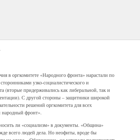
А
чия в оргкомитете «Народного фронта» нарастали по
 сторонниками узко-социалистического и
а (вторые придерживались как либеральной, так и
ентации). С другой стороны – защитники широкой
ательности решений оргкомитета для всех
й народный фронт».
вносить ли «социализм» в документы. «Община»
жде всего людей дела. Но неофиты, вроде бы
ли на слове. «Общинники» не уставали подчеркивать,