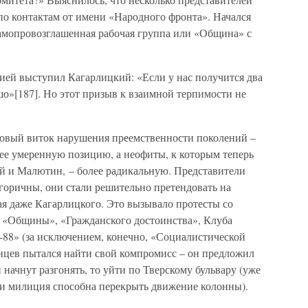
по контактам от имени «Народного фронта». Начался
самопровозглашенная рабочая группа или «Община» с
ией выступил Кагарлицкий: «Если у нас получится два
шо»[187]. Но этот призыв к взаимной терпимости не
новый виток нарушения преемственности поколений –
ее умеренную позицию, а неофиты, к которым теперь
й и Малютин, – более радикальную. Представители
горичны, они стали решительно претендовать на
ая даже Кагарлицкого. Это вызывало протесты со
 «Общины», «Гражданского достоинства», Клуба
88» (за исключением, конечно, «Социалистической
цев пытался найти свой компромисс – он предложил
начнут разгонять, то уйти по Тверскому бульвару (уже
ии милиция способна перекрыть движение колонны).