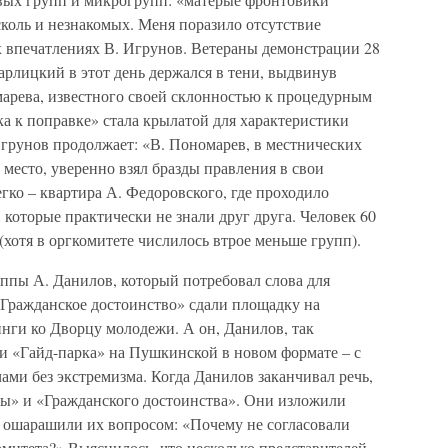
коль и незнакомых. Меня поразило отсутствие
их впечатлениях В. Игрунов. Ветераны демонстрации 28
гарлицкий в этот день держался в тени, выдвинув
арева, известного своей склонностью к процедурным
ка к поправке» стала крылатой для характеристики
грунов продолжает: «В. Пономарев, в местнических
место, уверенно взял бразды правления в свои
егко – квартира А. Федоровского, где проходило
 которые практически не знали друг друга. Человек 60
(хотя в оргкомитете числилось втрое меньше групп).
уппы А. Данилов, который потребовал слова для
Гражданское достоинство» сдали площадку на
ги ко Дворцу молодежи. А он, Данилов, так
ии «Гайд-парка» на Пушкинской в новом формате – с
ами без экстремизма. Когда Данилов заканчивал речь,
ы» и «Гражданского достоинства». Они изложили
 ошарашили их вопросом: «Почему не согласовали
омитета?» Выяснилось, что несколько представителей