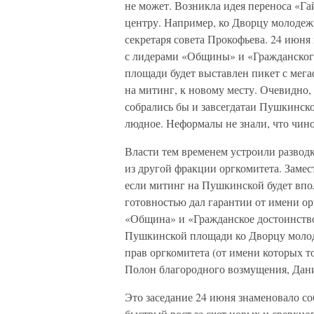
не может. Возникла идея переноса «Га
центру. Например, ко Дворцу молодеж
секретаря совета Прокофьева. 24 июня
с лидерами «Общины» и «Гражданског
площади будет выставлен пикет с мег
на митинг, к новому месту. Очевидно
собрались бы и завсегдатаи Пушкинск
людное. Неформалы не знали, что чино
Власти тем временем устроили развод
из другой фракции оргкомитета. Заме
если митинг на Пушкинской будет вполн
готовностью дал гарантии от имени ор
«Община» и «Гражданское достоинство
Пушкинской площади ко Дворцу молод
прав оргкомитета (от имени которых то
Полон благородного возмущения, Дани
Это заседание 24 июня знаменовало со
быстрый рост за счет новых и сверхн