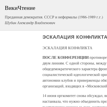
ВикиЧтение
Преданная демократия. СССР и неформалы (1986-1989 г.г.)
Шубин Александр Владленович
ЭСКАЛАЦИЯ КОНФЛИКТ
ЭСКАЛАЦИЯ КОНФЛИКТА
ПОСЛЕ КОНФЕРЕНЦИИ
противоре
двум линиям. С одной стороны, между
общедемократического характера фронт
социалистической идеологической ори
автономии клубов и приверженцы обяз
организаций, входящих в «Московски
14 июня оргкомитет снова обсуждал, 
настаивала, что нужно объединить пре
выступавшие именно за дела, настаива