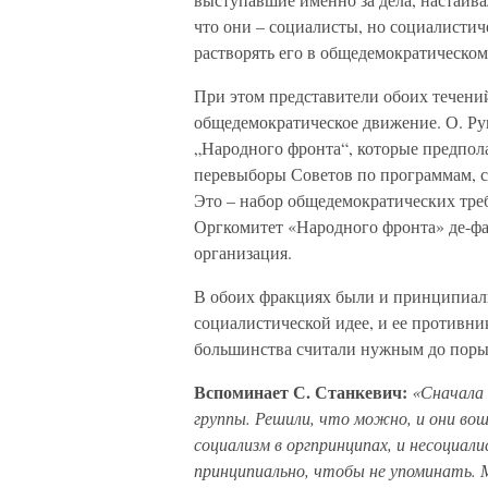
что они – социалисты, но социалистич
растворять его в общедемократическо
При этом представители обоих течени
общедемократическое движение. О. Ру
„Народного фронта“, которые предпола
перевыборы Советов по программам, св
Это – набор общедемократических треб
Оргкомитет «Народного фронта» де-фа
организация.
В обоих фракциях были и принципиал
социалистической идее, и ее противни
большинства считали нужным до поры
Вспоминает С. Станкевич:
«Сначала 
группы. Решили, что можно, и они вош
социализм в оргпринципах, и несоциал
принципиально, чтобы не упоминать. 