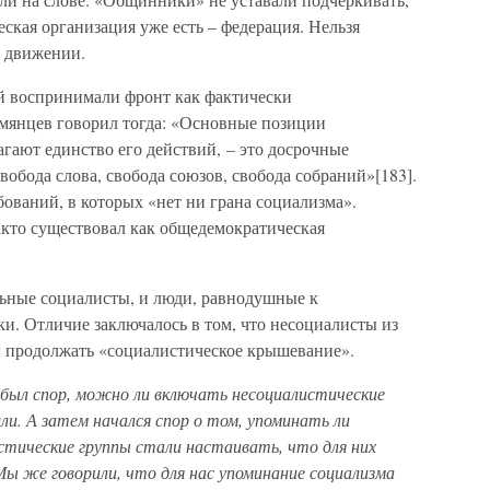
еская организация уже есть – федерация. Нельзя
м движении.
й воспринимали фронт как фактически
мянцев говорил тогда: «Основные позиции
гают единство его действий, – это досрочные
обода слова, свобода союзов, свобода собраний»[183].
ований, в которых «нет ни грана социализма».
кто существовал как общедемократическая
ьные социалисты, и люди, равнодушные к
ки. Отличие заключалось в том, что несоциалисты из
 продолжать «социалистическое крышевание».
был спор, можно ли включать несоциалистические
ли. А затем начался спор о том, упоминать ли
истические группы стали настаивать, что для них
Мы же говорили, что для нас упоминание социализма