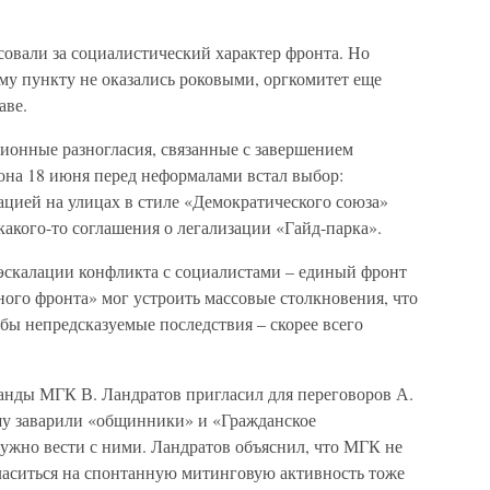
овали за социалистический характер фронта. Но
ому пункту не оказались роковыми, оргкомитет еще
аве.
ионные разногласия, связанные с завершением
она 18 июня перед неформалами встал выбор:
цией на улицах в стиле «Демократического союза»
акого-то соглашения о легализации «Гайд-парка».
эскалации конфликта с социалистами – единый фронт
ого фронта» мог устроить массовые столкновения, что
бы непредсказуемые последствия – скорее всего
ганды МГК В. Ландратов пригласил для переговоров А.
ашу заварили «общинники» и «Гражданское
нужно вести с ними. Ландратов объяснил, что МГК не
гласиться на спонтанную митинговую активность тоже