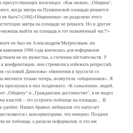
а присутствующих восклицал: «Как можно, „Община“,
инге, когда завтра на Пушкинской площади решается
и не быть?»[188]«Общинники» не разделяли этого
нституции завтра на площади не решался. Но и другие
«можешь выйти на площадь в тот назначенный час?!»
мнате не был ни Александром Матросовым, ни
я кампания 1988 года кончилась для неформалов
ствием не их мужества, а стечения обстоятельств. У
 к конфронтации, они стремились избежать репрессий,
ия «условий Данилова» обвинения в трусости со
на митинги только теперь, возмутили «общинников». Я
ть проснулась в них поздновато: «К сожалению, людей,
ют „Общину“ и „Гражданское достоинство“, я не видел
ача властей – это устроить побоище на площади… В
ь удобно. Наших бравых либералов это напугает
дествляются с консерваторами, что неверно. Позднее
ели не побоища, а раскола неформалов, и это им