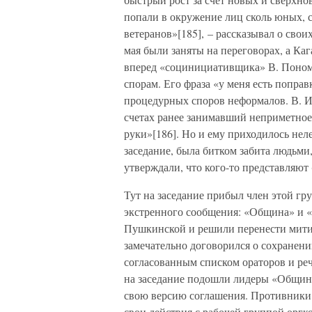
попали в окружение лиц сколь юных, с
ветеранов»[185], – рассказывал о сво
мая были заняты на переговорах, а Ка
вперед «социнициативщика» В. Поном
спорам. Его фраза «у меня есть поправ
процедурных споров неформалов. В. И
счетах ранее занимавший неприметное 
руки»[186]. Но и ему приходилось нел
заседание, была битком забита людьми,
утверждали, что кого-то представляют 
Тут на заседание прибыл член этой гр
экстренного сообщения: «Община» и «
Пушкинской и решили перенести митин
замечательно договорился о сохранен
согласованным списком ораторов и реч
на заседание подошли лидеры «Общин
свою версию соглашения. Противники
свои действия с рабочей группой оргк