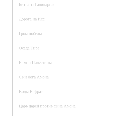
Битва за Галикарнас
Дорога на Исс
Гром победы
Осада Тира
Камни Палестины
Сын бога Амона
Воды Евфрата
Царь царей против сына Амона