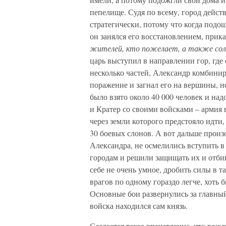
пепелище. Судя по всему, город дейс
стратегически, потому что когда подо
он занялся его восстановлением, прика
жителей, кто пожелает, а также сол
царь выступил в направлении гор, где
несколько частей, Александр комбини
поражение и загнал его на вершины, но
было взято около 40 000 человек и на
и Кратер со своими войсками – армия в
через земли которого предстояло идти,
30 боевых слонов. А вот дальше прои
Александра, не осмелились вступить в
городам и решили защищать их и отбив
себе не очень умное, дробить силы в т
врагов по одному гораздо легче, хоть
Основные бои развернулись за главный
войска находился сам князь.
Создается такое впечатление, что вож