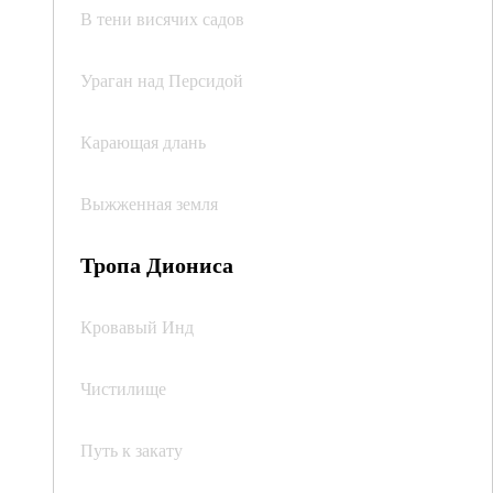
В тени висячих садов
Ураган над Персидой
Карающая длань
Выжженная земля
Тропа Диониса
Кровавый Инд
Чистилище
Путь к закату