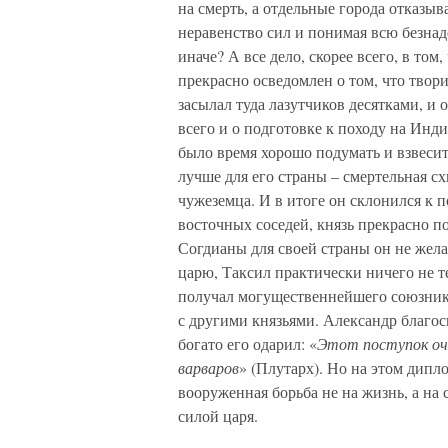
на смерть, а отдельные города отказыв
неравенство сил и понимая всю безна
иначе? А все дело, скорее всего, в том
прекрасно осведомлен о том, что твори
засылал туда лазутчиков десятками, и
всего и о подготовке к походу на Инди
было время хорошо подумать и взвесить
лучше для его страны – смертельная с
чужеземца. И в итоге он склонился к 
восточных соседей, князь прекрасно 
Согдианы для своей страны он не жела
царю, Таксил практически ничего не те
получал могущественнейшего союзника
с другими князьями. Александр благос
богато его одарил: «
Этот поступок очен
варваров
» (Плутарх). Но на этом дипл
вооруженная борьба не на жизнь, а на 
силой царя.