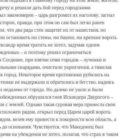
речу и решили дать бой перед городскими
ыл закономерен – царь разгромил их наголову, загнал
 сторон, правда, при этом он сам был легко ранен
и, что два ряда стен защитят их от нашествия, но
ли остановить ни стены, ни башни, ни крепкие ворота.
ксандр время тратить не хотел, задумав одним
ажденных – и поэтому решил ограничиться
в Согдиане, при взятии семи городов – лучники и
льными снарядами, очистили укрепления, а тяжелая
в город. Некоторое время противники рубились на
итники не выдержали и обратились в бегство, надеясь
и недалеко от города. Но далеко не ушли и были
 побежденных обрушился гнев Искандера Двурогого –
и с землей. Однако такая суровая мера принесла свои
сположен рядом, открыл перед Царем царей ворота.
ядом, велев ему привести к покорности всю область, а
ь до основания. Чувствуется, что Македонец был
ремя на убеждения не хотел, полагая, что страх в таком