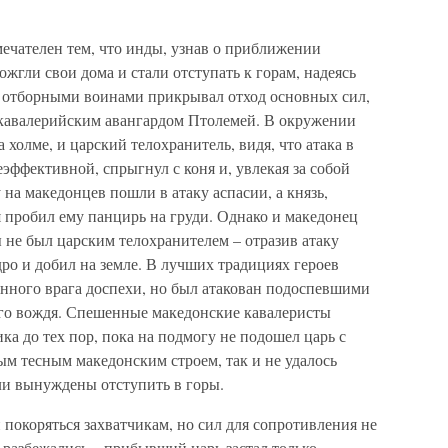
ечателен тем, что инды, узнав о приближении
ожгли свои дома и стали отступать к горам, надеясь
 с отборными воинами прикрывал отход основных сил,
 кавалерийским авангардом Птолемей. В окружении
холме, и царский телохранитель, видя, что атака в
эффективной, спрыгнул с коня и, увлекая за собой
 на македонцев пошли в атаку аспасии, а князь,
 пробил ему панцирь на груди. Однако и македонец
 не был царским телохранителем – отразив атаку
едро и добил на земле. В лучших традициях героев
нного врага доспехи, но был атакован подоспевшими
го вождя. Спешенные македонские кавалеристы
а до тех пор, пока на подмогу не подошел царь с
м тесным македонским строем, так и не удалось
ыли вынуждены отступить в горы.
покоряться захватчикам, но сил для сопротивления не
 разбежались – прибывший царь застал только