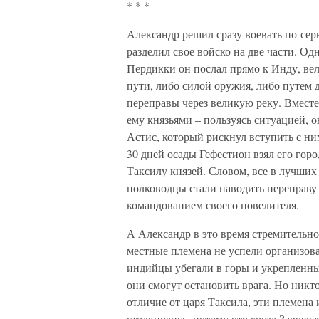
* * *
Александр решил сразу воевать по-серь
разделил свое войско на две части. О
Пердикки он послал прямо к Инду, вел
пути, либо силой оружия, либо путем 
переправы через великую реку. Вмест
ему князьями – пользуясь ситуацией, 
Астис, который рискнул вступить с ним
30 дней осады Гефестион взял его гор
Таксилу князей. Словом, все в лучших
полководцы стали наводить переправу
командованием своего повелителя.
А Александр в это время стремительно 
местные племена не успели организова
индийцы убегали в горы и укрепленные
они смогут остановить врага. Но никто
отличие от царя Таксила, эти племена 
столкнулись, потому что когда Завоева