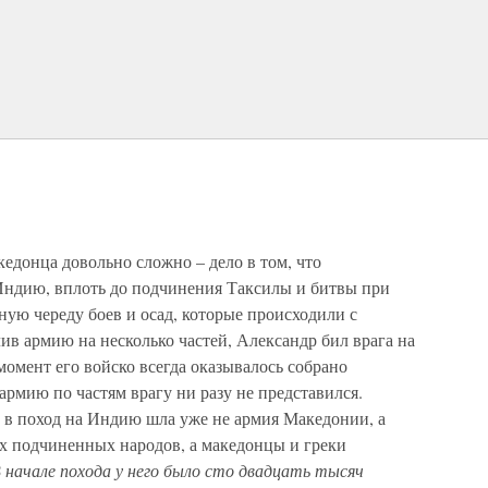
едонца довольно сложно – дело в том, что
Индию, вплоть до подчинения Таксилы и битвы при
ную череду боев и осад, которые происходили с
ив армию на несколько частей, Александр бил врага на
омент его войско всегда оказывалось собрано
армию по частям врагу ни разу не представился.
в поход на Индию шла уже не армия Македонии, а
их подчиненных народов, а македонцы и греки
 начале похода у него было сто двадцать тысяч