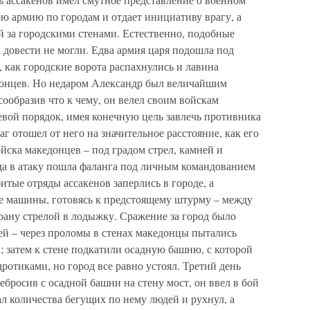
ою армию по городам и отдает инициативу врагу, а
ой за городскими стенами. Естественно, подобные
а довести не могли. Едва армия царя подошла под
, как городские ворота распахнулись и лавина
онцев. Но недаром Александр был величайшим
сообразив что к чему, он велел своим войскам
евой порядок, имея конечную цель завлечь противника
аг отошел от него на значительное расстояние, как его
йска македонцев – под градом стрел, камней и
гда в атаку пошла фаланга под личным командованием
битые отряды ассакенов заперлись в городе, а
е машины, готовясь к предстоящему штурму – между
рану стрелой в лодыжку. Сражение за город было
ей – через проломы в стенах македонцы пытались
и; затем к стене подкатили осадную башню, с которой
ротиками, но город все равно устоял. Третий день
ебросив с осадной башни на стену мост, он ввел в бой
л количества бегущих по нему людей и рухнул, а