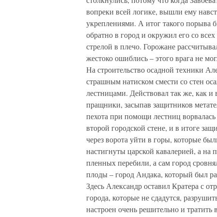
вопреки всей логике, вышли ему навст
укреплениями. А итог такого порыва б
обратно в город и окружил его со всех
стрелой в плечо. Горожане рассчитывал
жестоко ошиблись – этого врага не мог
На строительство осадной техники Але
страшным натиском смести со стен ос
лестницами. Действовал так же, как и 
пращники, засыпав защитников метате
пехота при помощи лестниц ворвалась 
второй городской стене, и в итоге защ
через ворота уйти в горы, которые был
настигнуты царской кавалерией, а на
пленных перебили, а сам город сровнял
плоды – город Андака, который был ра
Здесь Александр оставил Кратера с отр
города, которые не сдадутся, разрушит
настроен очень решительно и тратить в