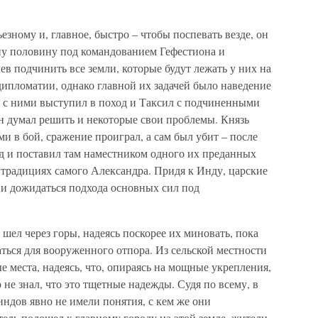
езному и, главное, быстро – чтобы поспевать везде, он
дну половину под командованием Гефестиона и
ев подчинить все земли, которые будут лежать у них на
дипломатии, однако главной их задачей было наведение
е с ними выступил в поход и Таксил с подчиненными
он думал решить и некоторые свои проблемы. Князь
и в бой, сражение проиграл, а сам был убит – после
од и поставил там наместником одного их преданных
 традициях самого Александра. Придя к Инду, царские
 и дожидаться подхода основных сил под
шел через горы, надеясь поскорее их миновать, пока
ться для вооруженного отпора. Из сельской местности
 места, надеясь, что, опираясь на мощные укрепления,
 не знал, что это тщетные надежды. Судя по всему, в
индов явно не имели понятия, с кем же они
тель подошел к главному городу на этой земле, жители,