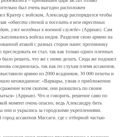
твительно был очень выгодно расположен
шел Кратер с войском, Александр распорядился чтобы
зав «
обвести стеной и поселить в нем окрестных
дат, уже негодных к военной службе
» (Арриан). Сам
 скапливались войска индов. Разделив свою армию на
рованной атакой с разных сторон нанес противнику
 преследовать не стал, так как только одних пленных
до было решить, что же с ними делать. Сюда же подошел
новь соединилась, так как по слухам племя ассакенов,
 выставило армию из 2000 всадников, 30 000 пехоты и
зошло неожиданное: «Варвары, узнав о приближении
 сражение всем скопом; они разошлись по своим
аться» (Арриан). Что и говорить, решение само по
акой момент очень опасно, ведь Александру бить
 бы они и укрылись за городскими укреплениями.
 город ассакенов Массаги, где с отборной частью
дь ассакенов имел смутное представление о военном