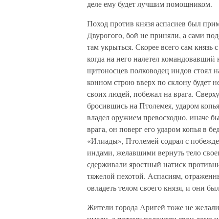
деле ему будет лучшим помощником.
Поход против князя аспасиев был прим
Двурогого, бой не приняли, а сами под
там укрыться. Скорее всего сам князь
когда на него налетел командовавший
щитоносцев полководец индов стоял на 
конном строю вверх по склону будет не
своих людей, побежал на врага. Сверху
бросившись на Птолемея, ударом копья
владел оружием превосходно, иначе бы
врага, он поверг его ударом копья в б
«Илиады», Птолемей содрал с побежде
индами, желавшими вернуть тело свое
сдерживали яростный натиск противник
тяжелой пехотой. Аспасиям, отраженны
овладеть телом своего князя, и они б
Жители города Аригей тоже не желали 
имели, а потому подожгли свои дома и