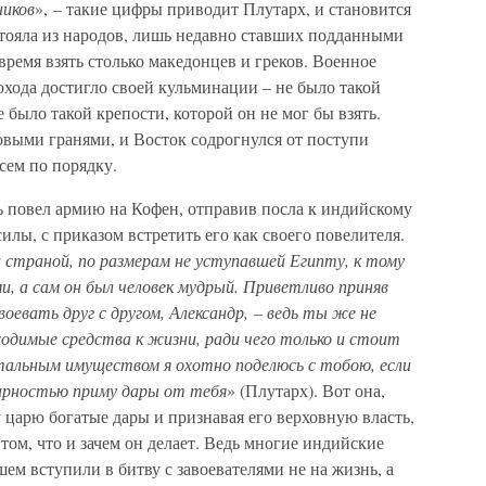
ников
», – такие цифры приводит Плутарх, и становится
стояла из народов, лишь недавно ставших подданными
 время взять столько македонцев и греков. Военное
охода достигло своей кульминации – не было такой
е было такой крепости, которой он не мог бы взять.
выми гранями, и Восток содрогнулся от поступи
сем по порядку.
 повел армию на Кофен, отправив посла к индийскому
илы, с приказом встретить его как своего повелителя.
и страной, по размерам не уступавшей Египту, к тому
, а сам он был человек мудрый. Приветливо приняв
воевать друг с другом, Александр, – ведь ты же не
ходимые средства к жизни, ради чего только и стоит
альным имуществом я охотно поделюсь с тобою, если
одарностью приму дары от тебя
» (Плутарх). Вот она,
 царю богатые дары и признавая его верховную власть,
 том, что и зачем он делает. Ведь многие индийские
ем вступили в битву с завоевателями не на жизнь, а