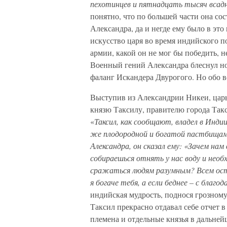
пехотинцев и пятнадцать тысяч всад
понятно, что по большей части она со
Александра, да и негде ему было в это
искусство царя во время индийского п
армии, какой он не мог бы победить, н
Военный гений Александра блеснул но
фаланг Искандера Двурогого. Но обо в
Выступив из Александрии Никеи, царь
князю Таксилу, правителю города Такс
«
Таксил, как сообщают, владел в Инди
же плодородной и богатой пастбищами
Александра, он сказал ему: «Зачем нам 
собираешься отнять у нас воду и необ
сражаться людям разумным? Всем ост
я богаче тебя, а если беднее – с благ
индийская мудрость, поднося грозному
Таксил прекрасно отдавал себе отчет в
племена и отдельные князья в дальнейш