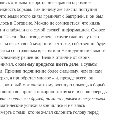
ались открывать ворота, невзирая на огромное
дежность борьбы. Так почему же Таксил поступил
, что земли этого князя граничат с Бактрией, и он был
лось в Согдиане. Можно не сомневаться, что князь
 они снабжали его самой свежей информацией. Скорее
ю Таксил был осведомлен, а самое главное, у него
 на весах своей мудрости, а что же, собственно, будет
хватка со страшным врагом или же подчинение власти
последнему решению. Ведь в отличие от своих
с кем ему придется иметь дело
понимал,
, а судьбы
л. Признав подчинение более сильному, чем он сам
рял, а приобретал многое – и, прежде всего, он
, который мог оказать ему военную помощь в борьбе
клонно воспринял покорность князя и, в свою очередь,
ь огорчил его друзей, но зато привлек к нему многих
оматические успехи закончились и началась
смерть с теми, кто не желал склонить голову перед