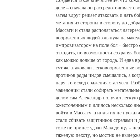
деле – сначала он рассредоточивает св
затем вдруг решает атаковать и дать б
метания из стороны в сторону до добр
Массаги и стала располагаться лагерем
вооруженных людей хлынула на макед
импровизатором на поле боя – быстро 
отходить, по возможности сохраняя бо
как можно дольше от города. И едва вр
тут же атаковали легковооруженные во
дротиков ряды индов смешались, а ко
царя, то исход сражения стал ясен. Раз
македонцы стали собирать метательны
делом сам Александр получил легкую 
ожесточенным и длилось несколько дн
войти в Массагу, а инды их не пускал
стали сбивать защитников стрелами и д
тоже не принес удачи Македонцу – пер
тяжелую пехоту, но мостик не выдержа