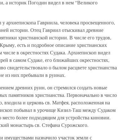
и, а историк Погодин видел в нем “Великого
 у архиепископа Гавриила, человека просвещенного,
евней истории. Отец Гавриил отыскивал древние
ятники христианской истории. В числе его трудов,
Крыму, есть и подробное описание христианских
м числе в окрестностях Судака. Архиепископ видел
рей в самом Судаке, его ближайших окрестностях,
во свидетельствовало о былом расцвете христианства
ие из них пребывали в руинах.
ением древних руин, он стремился создать новые
мых памятников христианства. Первоначально в число
 входила и церковь св. Матфея, расположенная на
епископ побывал в урочище Кизил-Таш между Судаком
то место более подходящим для устройства киновии.
кий монастырь св. Стефана Сурожского.
ми имуществами назначило участок земли с