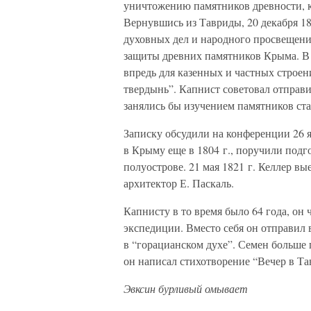
уничтожению памятников древности, к
Вернувшись из Тавриды, 20 декабря 18
духовных дел и народного просвещения
защиты древних памятников Крыма. В
впредь для казенных и частных строен
твердынь”. Капнист советовал отправ
занялись бы изучением памятников ст
Записку обсудили на конференции 26 я
в Крыму еще в 1804 г., поручили подг
полуострове. 21 мая 1821 г. Келлер в
архитектор Е. Паскаль.
Капнисту в то время было 64 года, он 
экспедиции. Вместо себя он отправил 
в “горацианском духе”. Семен больше 
он написал стихотворение “Вечер в Т
Эвксин бурливый омывает