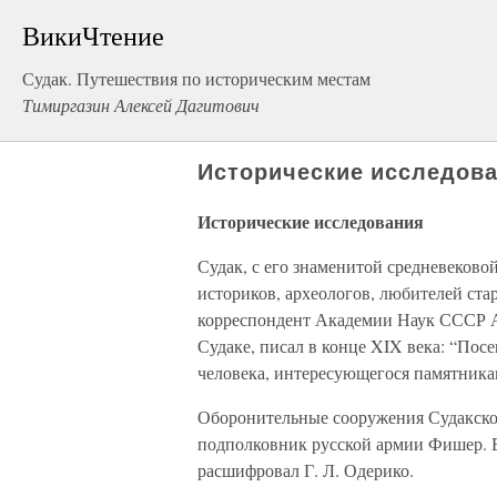
ВикиЧтение
Судак. Путешествия по историческим местам
Тимиргазин Алексей Дагитович
Исторические исследов
Исторические исследования
Судак, с его знаменитой средневеково
историков, археологов, любителей ста
корреспондент Академии Наук СССР А
Судаке, писал в конце XIX века: “Пос
человека, интересующегося памятника
Оборонительные сооружения Судакской
подполковник русской армии Фишер. В
расшифровал Г. Л. Одерико.