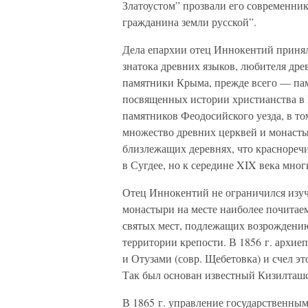
Златоустом” прозвали его современник
гражданина земли русской”.
Дела епархии отец Иннокентий принял
знатока древних языков, любителя др
памятники Крыма, прежде всего — пам
посвященных истории христианства в 
памятников Феодосийского уезда, в то
множество древних церквей и монасты
близлежащих деревнях, что красноречи
в Сугдее, но к середине XIX века мног
Отец Иннокентий не ограничился изуч
монастыри на месте наиболее почитае
святых мест, подлежащих возрождению,
территории крепости. В 1856 г. архи
и Отузами (совр. Щебетовка) и счел э
Так был основан известный Кизилташс
В 1865 г. управление государственны