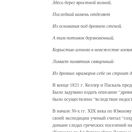
Здесь берег яростной волной,
Последний камень отделяет
Из основания под древнею стеной.
А там потомок дерзновенный,
Корыстью алчною в невежестве влеко
Ломает памятник священный:
Из древних мраморов себе он строит д
В конце 1821 г. Келлер и Паскаль пре
Было задумано издать описание “древ
было осуществлено “вследствие недост
В начале 30-х гг. XIX века по Южном
своей экспедиции ученый считал “сох
доныне следах греческих поселений 
(Копсела) до Ая-буруна (близ Ласпи) и