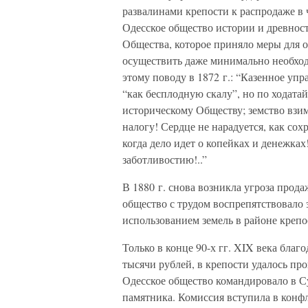
развалинами крепости к распродаже в
Одесское общество истории и древност
Общества, которое приняло меры для о
осуществить даже минимально необхо
этому поводу в 1872 г.: “Казенное упр
“как бесплодную скалу”, но по ходата
историческому Обществу; земство взим
налогу! Сердце не нарадуется, как сох
когда дело идет о копейках и денежках
заботливостию!..”
В 1880 г. снова возникла угроза прод
общество с трудом воспрепятствовало 
использованием земель в районе креп
Только в конце 90-х гг. XIX века благ
тысячи рублей, в крепости удалось пр
Одесское общество командировало в С
памятника. Комиссия вступила в кон