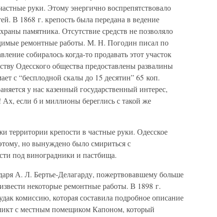
 частные руки. Этому энергично воспрепятствовало
ей. В 1868 г. крепость была передана в ведение
храны памятника. Отсутствие средств не позволяло
димые ремонтные работы. М. Н. Погодин писал по
авление собиралось когда-то продавать этот участок
йству Одесского общества предоставлены развалины
ает с “бесплодной скалы до 15 десятин” 65 коп.
раняется у нас казенный государственный интерес,
! Ах, если б и миллионы береглись с такой же
ажи территории крепости в частные руки. Одесское
этому, но вынуждено было смириться с
ости под виноградники и пастбища.
одаря А. Л. Бертье-Делагарду, пожертвовавшему больше
оизвести некоторые ремонтные работы. В 1898 г.
удак комиссию, которая составила подробное описание
фликт с местным помещиком Капоном, который