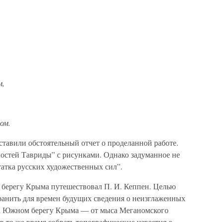
м,
ом.
дставили обстоятельный отчет о проделанной работе.
ностей Тавриды” с рисунками. Однако задуманное не
атка русских художественных сил”.
у берегу Крыма путешествовал П. И. Кеппен. Целью
ранить для времен будущих сведения о неизглаженных
на Южном берегу Крыма — от мыса Меганомского
 в то же время собрать топографические известия о