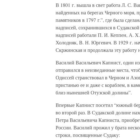
В 1801 г. вышла в свет работа Л. С. 
найденных на берегах Черного моря, 
памятников в 1797 г.”, где была сдел
надписей, сохранившихся в Судакской
надписей работали П. И. Кеппен, А. X.
Холодняк, В. Н. Юргевич. В 1929 г. н
Скржинская и продолжала эту работу 
Василий Васильевич Капнист, один из
отправился в неизведанные места, что
Одиссей странствовал в Черном и Азо
пристанью ее и даже с кораблем, в ка
близ нынешней Отузской долины”.
Впервые Капнист посетил “южный берег
во второй раз. В Судакской долине на
Петра Васильевича Капниста, приобре
России. Василий прожил у брата неско
строки, посвященные Судаку: