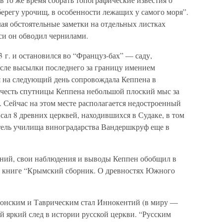
ерегу урочищ, в особенности лежащих у самого моря”.
лая обстоятельные заметки на отдельных листках
си он обводил чернилами.
 г. и остановился во “Француз-бах” — саду,
сле высылки последнего за границу имением
я на следующий день сопровождала Кеппена в
В честь спутницы Кеппена небольшой плоский мыс за
 Сейчас на этом месте располагается недостроенный
ал 8 древних церквей, находившихся в Судаке, в том
итель училища виноградарства Вандершкруф еще в
аний, свои наблюдения и выводы Кеппен обобщил в
ге книге “Крымский сборник. О древностях Южного
сонским и Таврическим стал Иннокентий (в миру —
 яркий след в истории русской церкви. “Русским