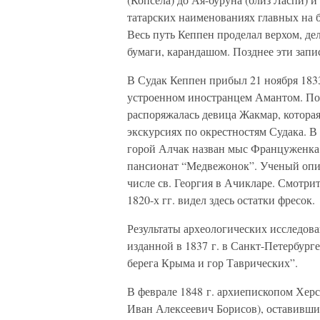
татарских наименованиях главных на б
Весь путь Кеппен проделал верхом, де
бумаги, карандашом. Позднее эти запи
В Судак Кеппен прибыл 21 ноября 1833
устроенном иностранцем Амантом. По
распоряжалась девица Жакмар, котора
экскурсиях по окрестностям Судака. 
горой Алчак назван мыс Француженка.
пансионат “Медвежонок”. Ученый опис
числе св. Георгия в Ачикларе. Смотр
1820-х гг. видел здесь остатки фресок.
Результаты археологических исследов
изданной в 1837 г. в Санкт-Петербур
берега Крыма и гор Таврических”.
В феврале 1848 г. архиепископом Хер
Иван Алексеевич Борисов), оставивший