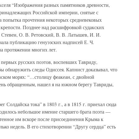
Вакселя “Изображения разных памятников древности,
принадлежащих Российской империи, снятые с
ана попытка прочтения некоторых средневековых
 крепости. Позднее над расшифровкой судакских
 Стевен, О. В. Ретовский, В. В. Латышев, И. И.
ачала публикацию генуэзских надписей Е. Ч.
на протяжении многих лет.
 первых русских поэтов, воспевших Тавриду,
бы обнаружить следы Одиссея. Капнист доказывал, что
вском морях: “…столицу феакеан, с двойной
мень обращенным, нашел я на южном берегу Тавриды,
 Солдайска тока” в 1803 г., а в 1815 г. приехал сюда
ходилось небольшое имение старшего брата поэта —
тенное им вскоре после присоединения Крыма к
лько недель. В его стихотворении “Другу сердца” есть