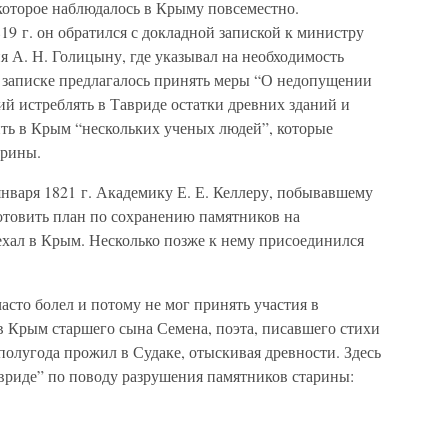
оторое наблюдалось в Крыму повсеместно.
19 г. он обратился с докладной запиской к министру
 А. Н. Голицыну, где указывал на необходимость
 записке предлагалось принять меры “О недопущении
ий истреблять в Тавриде остатки древних зданий и
ить в Крым “нескольких ученых людей”, которые
арины.
нваря 1821 г. Академику Е. Е. Келлеру, побывавшему
отовить план по сохранению памятников на
ыехал в Крым. Несколько позже к нему присоединился
часто болел и потому не мог принять участия в
в Крым старшего сына Семена, поэта, писавшего стихи
полугода прожил в Судаке, отыскивая древности. Здесь
авриде” по поводу разрушения памятников старины: