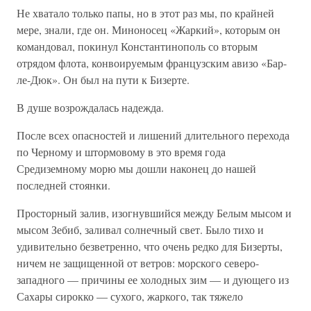
Не хватало только папы, но в этот раз мы, по крайней
мере, знали, где он. Миноносец «Жаркий», которым он
командовал, покинул Константинополь со вторым
отрядом флота, конвоируемым французским авизо «Бар-
ле-Дюк». Он был на пути к Бизерте.
В душе возрождалась надежда.
После всех опасностей и лишений длительного перехода
по Черному и штормовому в это время года
Средиземному морю мы дошли наконец до нашей
последней стоянки.
Просторный залив, изогнувшийся между Белым мысом и
мысом Зебиб, заливал солнечный свет. Было тихо и
удивительно безветренно, что очень редко для Бизерты,
ничем не защищенной от ветров: морского северо-
западного — причины ее холодных зим — и дующего из
Сахары сирокко — сухого, жаркого, так тяжело