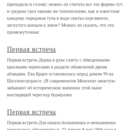
приходило в голову: можно ли считать все эти формы туч
в средине гроз такими же типическими, как и известная
каждому передовая туча в виде свитка пергамента,
загнутого концом к земле? Можно ли сказать, что эти
промежуточные
Первая встреча
Первая встреча Держа в руке газету с обведенными
красными чернилами в разделе объявлений двумя
абзацами, Ева Браун остановилась перед домом 50 на
Шеллингштрассе. (В современном Мюнхене зачастую
забывают об историческом значении этой ныне
выглядящей чересчур буржуазно
Первая встреча
Первая встреча Для начала большевики и меньшевики
попытались объединиться. 23 апреля-8 мая 1906 года в