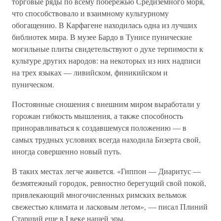
торговые ряды по всему побережью Средиземного моря,
что способствовало и взаимному культурному
обогащению. В Карфагене находилась одна из лучших
библиотек мира. В музее Бардо в Тунисе пунические
могильные плиты свидетельствуют о духе терпимости к
культуре других народов: на некоторых из них надписи
на трех языках — ливийском, финикийском и
пуническом.
Постоянные сношения с внешним миром выработали у
горожан гибкость мышления, а также способность
приноравливаться к создавшемуся положению — в
самых трудных условиях всегда находила Бизерта свой,
иногда совершенно новый путь.
В таких местах легче живется. «Гиппон — Диаритус —
безмятежный городок, ревностно берегущий свой покой,
привлекающий многочисленных римских вельмож
свежестью климата и ласковым летом», — писал Плиний
Старший еще в I веке нашей эры.