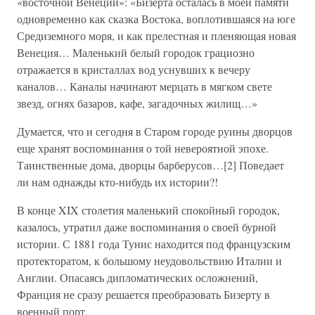
«восточной Венеции»: «Бизерта осталась в моей памяти
одновременно как сказка Востока, воплотившаяся на юге
Средиземного моря, и как прелестная и пленяющая новая
Венеция… Маленький белый городок грациозно
отражается в кристаллах вод уснувших к вечеру
каналов… Каналы начинают мерцать в мягком свете
звезд, огнях базаров, кафе, загадочных жилищ…»
Думается, что и сегодня в Старом городе руины дворцов
еще хранят воспоминания о той невероятной эпохе.
Таинственные дома, дворцы барберусов…[2] Поведает
ли нам однажды кто-нибудь их истории?!
В конце XIX столетия маленький спокойный городок,
казалось, утратил даже воспоминания о своей бурной
истории. С 1881 года Тунис находится под французским
протекторатом, к большому неудовольствию Италии и
Англии. Опасаясь дипломатических осложнений,
Франция не сразу решается преобразовать Бизерту в
военный порт.