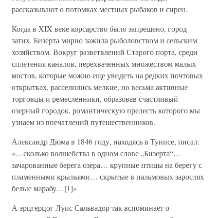
рассказывают о потомках местных рыбаков и сирен.
Когда в XIX веке корсарство было запрещено, город
затих. Бизерта мирно зажила рыболовством и сельским
хозяйством. Вокруг разветвлений Старого порта, среди
сплетения каналов, перехваченных множеством малых
мостов, которые можно еще увидеть на редких почтовых
открытках, расселились мелкие, но весьма активные
торговцы и ремесленники, образовав счастливый
озерный городок, романтическую прелесть которого мы
узнаем из впечатлений путешественников.
Александр Дюма в 1846 году, находясь в Тунисе, писал:
«…сколько волшебства в одном слове „Бизерта“…
зачарованные берега озера… крупные птицы на берегу с
пламенными крыльями… скрытые в пальмовых зарослях
белые марабу…[1]»
А эрцгерцог Луис Сальвадор так вспоминает о