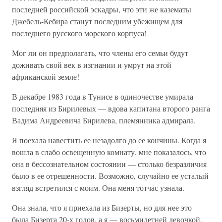
последней российской эскадры, что эти же казематы
Джебель-Кебира станут последним убежищем для
последнего русского морского корпуса!
Мог ли он предполагать, что члены его семьи будут
доживать свой век в изгнании и умрут на этой
африканской земле!
В декабре 1983 года в Тунисе в одиночестве умирала
последняя из Бирилевых — вдова капитана второго ранга
Вадима Андреевича Бирилева, племянника адмирала.
Я поехала навестить ее незадолго до ее кончины. Когда я
вошла в слабо освещенную комнату, мне показалось, что
она в бессознательном состоянии — столько безразличия
было в ее отрешенности. Возможно, случайно ее усталый
взгляд встретился с моим. Она меня тотчас узнала.
Она знала, что я приехала из Бизерты, но для нее это
была Бизерта 20-х годов, а я — восьмилетней девочкой.