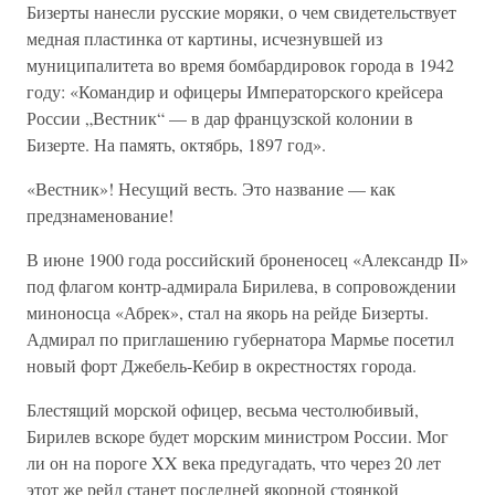
Бизерты нанесли русские моряки, о чем свидетельствует
медная пластинка от картины, исчезнувшей из
муниципалитета во время бомбардировок города в 1942
году: «Командир и офицеры Императорского крейсера
России „Вестник“ — в дар французской колонии в
Бизерте. На память, октябрь, 1897 год».
«Вестник»! Несущий весть. Это название — как
предзнаменование!
В июне 1900 года российский броненосец «Александр II»
под флагом контр-адмирала Бирилева, в сопровождении
миноносца «Абрек», стал на якорь на рейде Бизерты.
Адмирал по приглашению губернатора Мармье посетил
новый форт Джебель-Кебир в окрестностях города.
Блестящий морской офицер, весьма честолюбивый,
Бирилев вскоре будет морским министром России. Мог
ли он на пороге XX века предугадать, что через 20 лет
этот же рейд станет последней якорной стоянкой