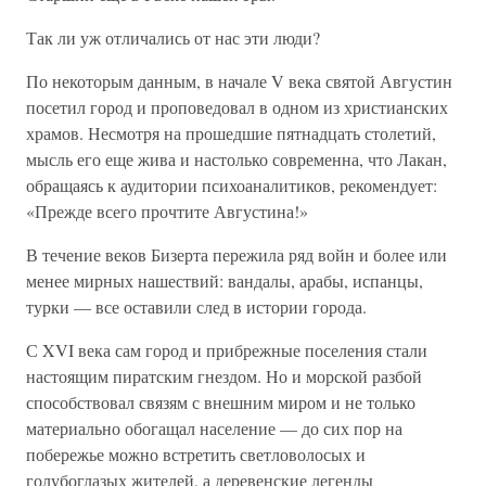
Так ли уж отличались от нас эти люди?
По некоторым данным, в начале V века святой Августин
посетил город и проповедовал в одном из христианских
храмов. Несмотря на прошедшие пятнадцать столетий,
мысль его еще жива и настолько современна, что Лакан,
обращаясь к аудитории психоаналитиков, рекомендует:
«Прежде всего прочтите Августина!»
В течение веков Бизерта пережила ряд войн и более или
менее мирных нашествий: вандалы, арабы, испанцы,
турки — все оставили след в истории города.
С XVI века сам город и прибрежные поселения стали
настоящим пиратским гнездом. Но и морской разбой
способствовал связям с внешним миром и не только
материально обогащал население — до сих пор на
побережье можно встретить светловолосых и
голубоглазых жителей, а деревенские легенды