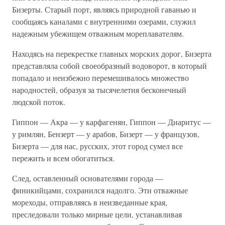
Бизерты. Старый порт, являясь природной гаванью и
сообщаясь каналами с внутренними озерами, служил
надежным убежищем отважным мореплавателям.
Находясь на перекрестке главных морских дорог, Бизерта
представляла собой своеобразный водоворот, в который
попадало и неизбежно перемешивалось множество
народностей, образуя за тысячелетия бесконечный
людской поток.
Гиппон — Акра — у карфагенян, Гиппон — Диаритус —
у римлян, Бензерт — у арабов, Бизерт — у французов,
Бизерта — для нас, русских, этот город сумел все
пережить и всем обогатиться.
След, оставленный основателями города —
финикийцами, сохранился надолго. Эти отважные
мореходы, отправляясь в неизведанные края,
преследовали только мирные цели, устанавливая