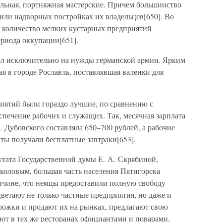
яльная, портняжная мастерские. Причем большинство
 или надворных постройках их владельцев[650]. Во
 количество мелких кустарных предприятий
ериода оккупации[651].
ал исключительно на нужды германской армии. Ярким
ая в городе Рославль, поставлявшая валенки для
иятий были гораздо лучшие, по сравнению с
печение рабочих и служащих. Так, месячная зарплата
 Дубовского составляла 650–700 рублей, а рабочие
ты получали бесплатные завтраки[653].
утата Государственной думы Е. А. Скрябиной,
околовым, большая часть населения Пятигорска
ичине, что немцы предоставили полную свободу
ветают не только частные предприятия, но даже и
рожки и продают их на рынках, предлагают свою
ют в тех же ресторанах официантами и поварами,