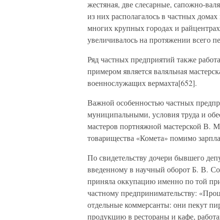
жестяная, две слесарные, сапожно-вал
из них располагалось в частных домах
многих крупных городах и райцентрах
увеличивалось на протяжении всего п
Ряд частных предприятий также работ
примером является валяльная мастерск
военнослужащих вермахта[652].
Важной особенностью частных предпр
муниципальными, условия труда и обес
мастеров портняжной мастерской В. М.
товарищества «Комета» помимо зарпла
По свидетельству дочери бывшего деп
введенному в научный оборот Б. В. С
приняла оккупацию именно по той пр
частному предпринимательству: «Проц
отдельные коммерсанты: они пекут пи
продукцию в рестораны и кафе, работа