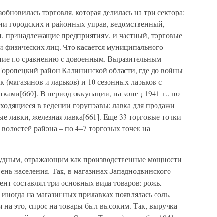
обновилась торговля, которая делилась на три сектора:
ии городских и районных управ, ведомственный,
, принадлежащие предприятиям, и частный, торговые
и физических лиц. Что касается муниципального
щение по сравнению с довоенным. Выразительным
Торопецкий район Калининской области, где до войны
 (магазинов и ларьков) и 10 сезонных ларьков с
ами[660]. В период оккупации, на конец 1941 г., по
аходящиеся в ведении горуправы: лавка для продажи
ые лавки, железная лавка[661]. Еще 33 торговые точки
волостей района – по 4–7 торговых точек на
кудным, отражающим как производственные мощности
вень населения. Так, в магазинах Западнодвинского
нт составлял три основных вида товаров: рожь,
 иногда на магазинных прилавках появлялась соль,
 на это, спрос на товары был высоким. Так, выручка