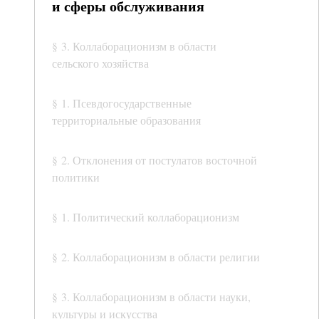
и сферы обслуживания
§ 3. Коллаборационизм в области
сельского хозяйства
§ 1. Псевдогосударственные
территориальные образования
§ 2. Отклонения от постулатов восточной
политики
§ 1. Политический коллаборационизм
§ 2. Коллаборационизм в области религии
§ 3. Коллаборационизм в области науки,
культуры и искусства