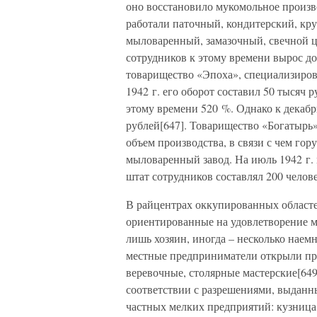
оно восстановило мукомольное произв
работали паточный, кондитерский, к
мыловаренный, замазочный, свечной ц
сотрудников к этому времени вырос до 
товарищество «Эпоха», специализиро
1942 г. его оборот составил 50 тысяч 
этому времени 520 %. Однако к декабр
рублей[647]. Товарищество «Богатырь»
объем производства, в связи с чем гор
мыловаренный завод. На июль 1942 г. 
штат сотрудников составлял 200 челове
В райцентрах оккупированных областе
ориентированные на удовлетворение м
лишь хозяин, иногда – несколько наем
местные предприниматели открыли пр
веревочные, столярные мастерские[649]
соответствии с разрешениями, выданн
частных мелких предприятий: кузница,