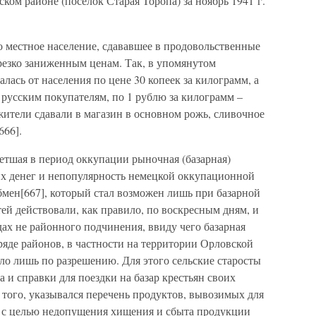
ком районе (поселок Старая Торопа) за ноябрь 1941 г.
 местное население, сдававшее в продовольственные
резко заниженным ценам. Так, в упомянутом
ась от населения по цене 30 копеек за килограмм, а
– русским покупателям, по 1 рублю за килограмм –
ители сдавали в магазин в основном рожь, сливочное
666].
тшая в период оккупации рыночная (базарная)
ких денег и непопулярность немецкой оккупационной
мен[667], который стал возможен лишь при базарной
тей действовали, как правило, по воскресным дням, и
дах не районного подчинения, ввиду чего базарная
ряде районов, в частности на территории Орловской
ыло лишь по разрешению. Для этого сельские старосты
 и справки для поездки на базар крестьян своих
 того, указывался перечень продуктов, вывозимых для
о, с целью недопущения хищения и сбыта продукции