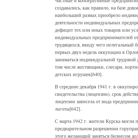
Частные и кооперативные предприятия
создавались, как правило, на базе до
наибольший размах приобрело индивид
деятельности индивидуальных предпр
дефицит тех или иных товаров или ус
индивидуальных предпринимателей от 
трудящихся, ввиду чего нелегальный би
первых двух недель оккупации в Орло
заниматься индивидуальной трудовой 
том числе жестянщики, слесари, порт
детских игрушек[640].
В середине декабря 1941 г. в оккупир
свидетельства (лицензии), срок дейст
лицензии зависела от вида предприни
льготы[642].
С марта 1942 г. жители Курска могли 
предварительном разрешении горупра
этого желающий заняться бизнесом до