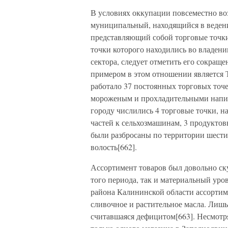
В условиях оккупации повсеместно воз
муниципальный, находящийся в веден
представляющий собой торговые точки
точки которого находились во владени
сектора, следует отметить его сокра
примером в этом отношении является 
работало 37 постоянных торговых точек
мороженым и прохладительными напитк
городу числились 4 торговые точки, н
частей к сельхозмашинам, 3 продуктов
были разбросаны по территории шести 
волость[662].
Ассортимент товаров был довольно с
того периода, так и материальный уро
района Калининской области ассортиме
сливочное и растительное масла. Лишь
считавшаяся дефицитом[663]. Несмотря