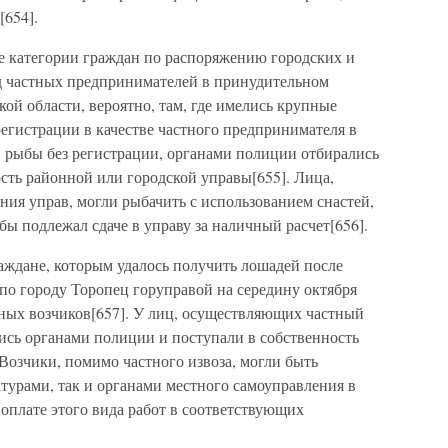
[654].
ые категории граждан по распоряжению городских и
д частных предпринимателей в принудительном
кой области, вероятно, там, где имелись крупные
егистрации в качестве частного предпринимателя в
в рыбы без регистрации, органами полиции отбирались
ость районной или городской управы[655]. Лица,
ия управ, могли рыбачить с использованием снастей,
бы подлежал сдаче в управу за наличный расчет[656].
аждане, которым удалось получить лошадей после
 по городу Торопец горуправой на середину октября
тных возчиков[657]. У лиц, осуществляющих частный
ись органами полиции и поступали в собственность
Возчики, помимо частного извоза, могли быть
турами, так и органами местного самоуправления в
 оплате этого вида работ в соответствующих