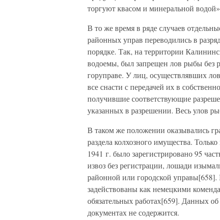
торгуют квасом и минеральной водой»
В то же время в ряде случаев отдельн
районных управ переводились в разря
порядке. Так, на территории Калининс
водоемы, был запрещен лов рыбы без р
горуправе. У лиц, осуществлявших ло
все снасти с передачей их в собственн
получившие соответствующие разрешен
указанных в разрешении. Весь улов ры
В таком же положении оказывались гр
раздела колхозного имущества. Только
1941 г. было зарегистрировано 95 час
извоз без регистрации, лошади изымал
районной или городской управы[658]. 
задействованы как немецкими коменда
обязательных работах[659]. Данных об
документах не содержится.