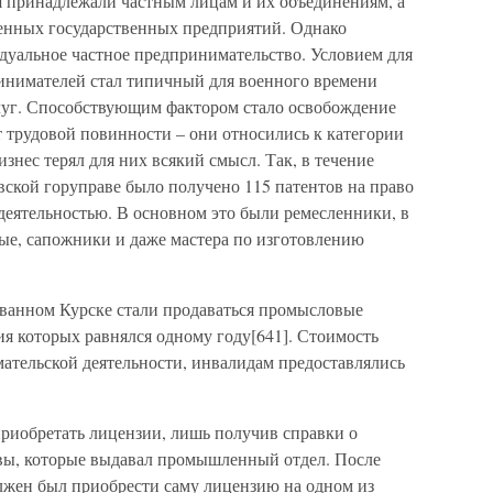
 принадлежали частным лицам и их объединениям, а
военных государственных предприятий. Однако
уальное частное предпринимательство. Условием для
инимателей стал типичный для военного времени
луг. Способствующим фактором стало освобождение
трудовой повинности – они относились к категории
знес терял для них всякий смысл. Так, в течение
вской горуправе было получено 115 патентов на право
деятельностью. В основном это были ремесленники, в
ные, сапожники и даже мастера по изготовлению
ованном Курске стали продаваться промысловые
вия которых равнялся одному году[641]. Стоимость
мательской деятельности, инвалидам предоставлялись
приобретать лицензии, лишь получив справки о
вы, которые выдавал промышленный отдел. После
лжен был приобрести саму лицензию на одном из