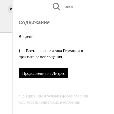
Поиск
Содержание
Введение
§ 1. Восточная политика Германии и
практика ее воплощения
Продолжение на Литрес
§ 2. Причины и условия формирования
коллаборационистских настроений