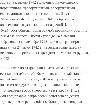
одство, а к июню 1942 г., помимо мукомольного,
рупорушечный, просорушечный, овсорушечный,
еха, планировалось открытие новых. Штат
58 человек[646]. В декабре 1941 г. образовалось
вавшееся на выпуске жестяных изделий. К июню
рублей, рост объема производимой продукции достиг к
ю 1942 г. оборот «Эпохи» упал до 14,5 тысячи
 образовалось в декабре 1942 г., быстро расширяя
управа уже 24 июня 1942 г. передала товариществу
месячный оборот «Богатыря» достиг 940 тысяч рублей,
к[648].
й повсеместно открывались частные мастерские,
естных потребностей. Во многих из них работал один
ных рабочих. Так, в городе Фатеж Курской области
оизводство фруктовых вод, сапожные, жестяные,
. В пределах города Торопец на начало 1942 г., в
ыми горуправой, открылось и действовало десять
 две парикмахерские, обозно-бондарная, столярная,