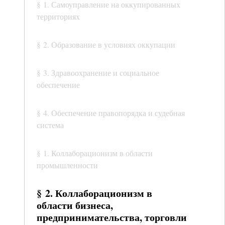
§ 1. Самоуправление на оккупированных
территориях
§ 2. Образование в условиях оккупации
§ 3. Здравоохранение и социальное
обеспечение
§ 4. Обеспечение правопорядка и судебная
система
§ 1. Коллаборационизм в области
промышленности
§ 2. Коллаборационизм в
области бизнеса,
предпринимательства, торговли