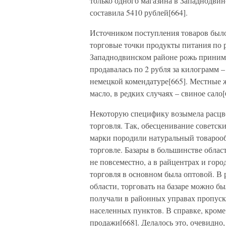
только одного магазина в Западнодвинс
составила 5410 рублей[664].
Источником поступления товаров было
торговые точки продукты питания по 
Западнодвинском районе рожь принимал
продавалась по 2 рубля за килограмм 
немецкой комендатуре[665]. Местные ж
масло, в редких случаях – свиное сало[
Некоторую специфику возымела расцве
торговля. Так, обесценивание советс
марки породили натуральный товарооб
торговле. Базары в большинстве облас
не повсеместно, а в райцентрах и горо
торговля в основном была оптовой. В 
области, торговать на базаре можно б
получали в районных управах пропуска
населенных пунктов. В справке, кроме
продажи[668]. Делалось это, очевидн