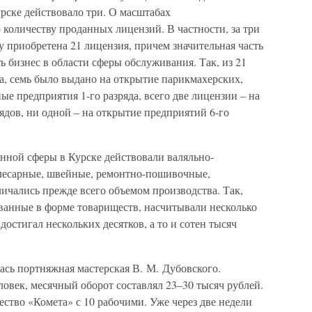
урске действовало три. О масштабах
количеству проданных лицензий. В частности, за три
ку приобретена 21 лицензия, причем значительная часть
 бизнес в области сферы обслуживания. Так, из 21
а, семь было выдано на открытие парикмахерских,
 предприятия 1-го разряда, всего две лицензии – на
рядов, ни одной – на открытие предприятий 6-го
нной сферы в Курске действовали валяльно-
слесарные, швейные, ремонтно-пошивочные,
ичались прежде всего объемом производства. Так,
ванные в форме товариществ, насчитывали несколько
достигал нескольких десятков, а то и сотен тысяч
лась портняжная мастерская В. М. Дубовского.
ловек, месячный оборот составлял 23–30 тысяч рублей.
ество «Комета» с 10 рабочими. Уже через две недели