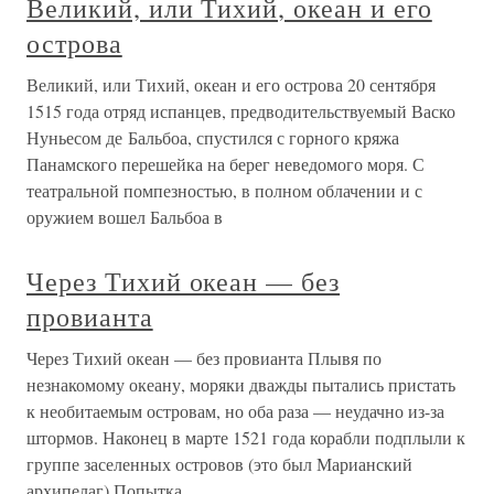
Великий, или Тихий, океан и его
острова
Великий, или Тихий, океан и его острова 20 сентября
1515 года отряд испанцев, предводительствуемый Васко
Нуньесом де Бальбоа, спустился с горного кряжа
Панамского перешейка на берег неведомого моря. С
театральной помпезностью, в полном облачении и с
оружием вошел Бальбоа в
Через Тихий океан — без
провианта
Через Тихий океан — без провианта Плывя по
незнакомому океану, моряки дважды пытались пристать
к необитаемым островам, но оба раза — неудачно из-за
штормов. Наконец в марте 1521 года корабли подплыли к
группе заселенных островов (это был Марианский
архипелаг).Попытка