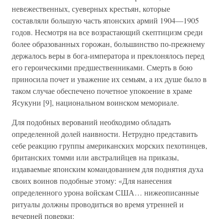
невежественных, суеверных крестьян, которые
составляли большую часть японских армий 1904—1905
годов. Несмотря на все возрастающий скептицизм среди
более образованных горожан, большинство по-прежнему
держалось веры в бога-императора и преклонялось перед
его героическими предшественниками. Смерть в бою
приносила почет и уважение их семьям, а их душе было в
таком случае обеспечено почетное упокоение в храме
Ясукуни [9], национальном воинском мемориале.
Для подобных верований необходимо обладать
определенной долей наивности. Нетрудно представить
себе реакцию группы американских морских пехотинцев,
британских томми или австралийцев на приказы,
издаваемые японским командованием для поднятия духа
своих воинов подобные этому: «Для нанесения
определенного урона войскам США… нижеописанные
ритуалы должны проводиться во время утренней и
вечерней поверки: