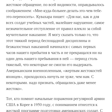
жестокое обращение, по всей видимости, оправдывалось
соображением: «Мне-куда-больнее-делать-это-чем-тебе-
это-переносить». Кувахара пишет: «Для нас, как и для
всех солдат учебных частей, малейшее нарушение, самое
незначительное отступление от правил влекло за собой
мучительное наказание. Я могу сказать только го, что
этот тяжкий период беспощадной дисциплины и
безжалостных наказаний начинался с самых первых
часов нашего прибытия в часть и не прекращался ни на
один день нашего пребывания в ней — период столь
тяжелый, что некоторые не смогли его выдержать.
Американским военнопленным, «жертвам жестокостей
японцев», приходилось ничуть не хуже, чем нам. С
некоторыми. надо признать, обращались даже менее
жестоко».
Тот, кто помнит начальные поражения регулярной армии
США в Корее в 1950 году, с пониманием отнесется к
жесткой программе подготовки американских солдат. С