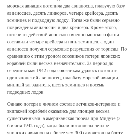
морская авиация потопила два авианосца, плавучую базу
авианосцев, десять линкоров, четыре крейсера, десять
эсминцев и подводную лодку. Тогда же были серьезно
повреждены авианосцы и два крейсера. Кроме этого,
потери от действий японского военно-морского флота
составили четыре крейсера и пять эсминцев, а один
авианосец получил серьезные разрушения от торпеды. По
сравнению с этим уроном союзников потери японских
кораблей были весьма незначительны. За период до
середины мая 1942 года союзникам удалось потопить
один японский авианосец, плавбазу морской авиации,
минный заградитель, шесть эсминцев и восемь
подводных лодок.
Однако потери в личном составе летчиков-ветеранов и
экипажей кораблей оказались для японцев весьма
существенными, а американская победа при Мидуэе (3—
6 июня 1942 года), когда были потоплены четыре
японских авианосца с более чем 300 самолетов на борту,