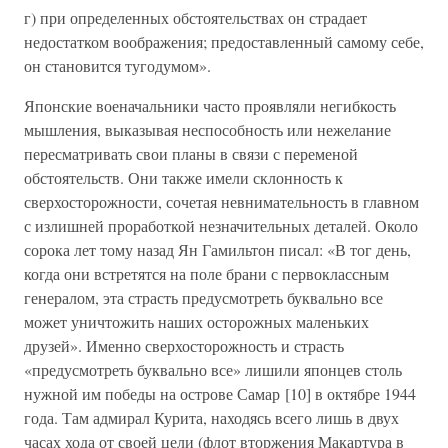
г) при определенных обстоятельствах он страдает
недостатком воображения; предоставленный самому себе,
он становится тугодумом».
Японские военачальники часто проявляли негибкость
мышления, выказывая неспособность или нежелание
пересматривать свои планы в связи с переменой
обстоятельств. Они также имели склонность к
сверхосторожности, сочетая невнимательность в главном
с излишней проработкой незначительных деталей. Около
сорока лет тому назад Ян Гамильтон писал: «В тог день,
когда они встретятся на поле брани с первоклассным
генералом, эта страсть предусмотреть буквально все
может уничтожить наших осторожных маленьких
друзей». Именно сверхосторожность и страсть
«предусмотреть буквально все» лишили японцев столь
нужной им победы на острове Самар [10] в октябре 1944
года. Там адмирал Курита, находясь всего лишь в двух
часах хода от своей цели (флот вторжения Макартура в