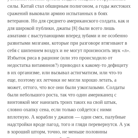
силы. Китай стал обширным полигоном, а годы жестоких
сражений выковали армию испытанных в боях
ветеранов. Но для среднего американского солдата, как и
для широкой публики, джапы [8] были всего лишь
азиатами с выступающими вперед зубами и не особенно
развитыми мозгами, которые при разговоре втягивают в
себя с шипением воздух и не могут произносить звук «л».
Избыток риса в рационе (или это происходило от
недостатка витаминов?) приводил к какому-то дефициту
в их организме, или вызывал астигматизм, или что-то
еще, поэтому их летчики не могли хорошо летать, а
может, оттого, что все они были узкоглазыми. Солдаты
были небольшого роста, так что один американец с
винтовкой мог нанизать троих таких на свой штык,
словно охапку сена, если только сойдется с ними
вплотную. А корабли у джапов — один смех, палубные
надстройки вроде пагод, того и гляди перевернутся. А уж
в хороший шторм, точно, не меньше половины