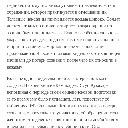
периода, потому что не могут вынести издевательств в
обращении, которое практикуется в отношении их.
Телесные наказания применяются весьма широко. Солдат
должен стоять по стойке «смирно», когда старший по
званию бьет или пинает его. Если от особенно сильного
удара солдат упадет, то должен тут же подняться на ноги
и принять стойку «смирно», после чего наказание
продолжается. Я своими глазами видел, как этих японцев
избивали до потери сознания, после чего их относили в
казарму».
Вот еще одно свидетельство о характере японского
солдата. В своей книге «Камикадзе» Ясуо Кувахара,
вспоминая о периоде своей общевойсковой подготовки
(в то время ему было пятнадцать лет), повествует об
избиениях бейсбольными битами и кулаками до потери
сознания; о насмешках и унижениях; об обращении столь
жестоком, что девять человек покончили самоубийством
в период его пребывания в учебной части. Столь