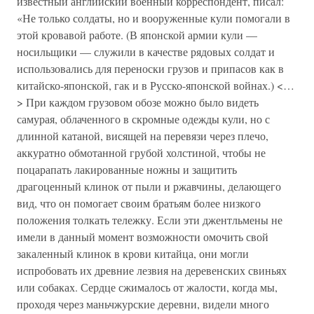
известный английский военный корреспондент, писал:
«Не только солдаты, но и вооруженные кули помогали в
этой кровавой работе. (В японской армии кули —
носильщики — служили в качестве рядовых солдат и
использовались для переноски грузов и припасов как в
китайско-японской, гак и в Русско-японской войнах.) <…
> При каждом грузовом обозе можно было видеть
самурая, облаченного в скромные одежды кули, но с
длинной катаной, висящей на перевязи через плечо,
аккуратно обмотанной грубой холстиной, чтобы не
поцарапать лакированные ножны и защитить
драгоценный клинок от пыли и ржавчины, делающего
вид, что он помогает своим братьям более низкого
положения толкать тележку. Если эти джентльмены не
имели в данный момент возможности омочить свой
закаленный клинок в крови китайца, они могли
испробовать их древние лезвия на деревенских свиньях
или собаках. Сердце сжималось от жалости, когда мы,
проходя через маньчжурские деревни, видели много