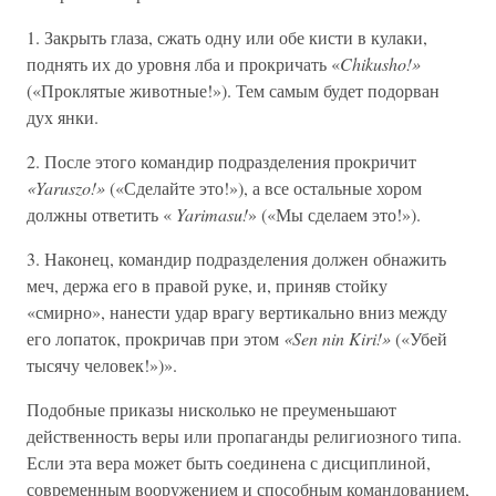
1. Закрыть глаза, сжать одну или обе кисти в кулаки,
поднять их до уровня лба и прокричать «
Chikusho!»
(«Проклятые животные!»). Тем самым будет подорван
дух янки.
2. После этого командир подразделения прокричит
«Yaruszo!»
(«Сделайте это!»), а все остальные хором
должны ответить «
Yarimasu!
» («Мы сделаем это!»).
3. Наконец, командир подразделения должен обнажить
меч, держа его в правой руке, и, приняв стойку
«смирно», нанести удар врагу вертикально вниз между
его лопаток, прокричав при этом
«Sen nin Kiri!»
(«Убей
тысячу человек!»)».
Подобные приказы нисколько не преуменьшают
действенность веры или пропаганды религиозного типа.
Если эта вера может быть соединена с дисциплиной,
современным вооружением и способным командованием,