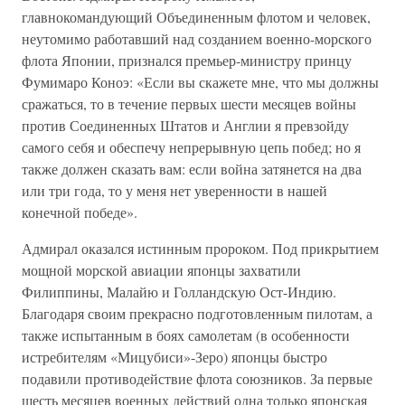
главнокомандующий Объединенным флотом и человек,
неутомимо работавший над созданием военно-морского
флота Японии, признался премьер-министру принцу
Фумимаро Коноэ: «Если вы скажете мне, что мы должны
сражаться, то в течение первых шести месяцев войны
против Соединенных Штатов и Англии я превзойду
самого себя и обеспечу непрерывную цепь побед; но я
также должен сказать вам: если война затянется на два
или три года, то у меня нет уверенности в нашей
конечной победе».
Адмирал оказался истинным пророком. Под прикрытием
мощной морской авиации японцы захватили
Филиппины, Малайю и Голландскую Ост-Индию.
Благодаря своим прекрасно подготовленным пилотам, а
также испытанным в боях самолетам (в особенности
истребителям «Мицубиси»-Зеро) японцы быстро
подавили противодействие флота союзников. За первые
шесть месяцев военных действий одна только японская