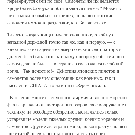
перевернутся сами по себе. Самолеты же их делаются
вроде бы из бамбука и обтягиваются шелком? Может, с
них и можно бомбить китайцев, но наши штатские
самолеты их точно разделают, как Бог черепаху!
Так что, когда японцы начали свою вторую войну с
западной державой точно так же, как и первую, — с
внезапного нападения на американский флот, который
должен был быть готов к такому повороту событий, но на
самом деле не был, — в стране сразу раздался всеобщий
вопль «Так нечестно!». Действия японских пилотов и
самолетов более чем ошеломили как военных, так и
население США. Авторы книги «Зеро» писали:
«В течение многих лет японская армия и военно-морской
флот скрывали от посторонних взоров свое вооружение и
технику; на всеобщее обозрение выставлялись только
устаревшие модели тяжелых орудий, боевых кораблей и
самолетов. Другие же страны мира, по контрасту с нашей
политикой, очевидно, старались запугать своих