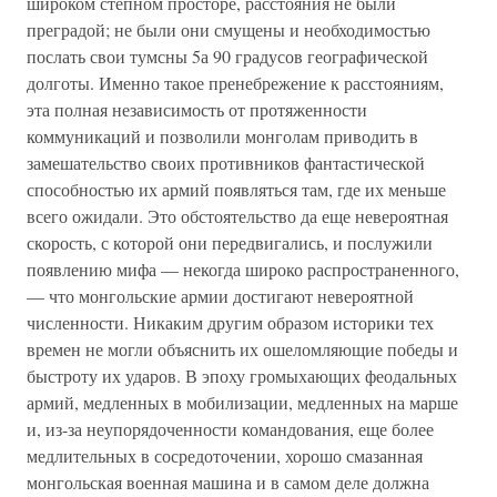
широком степном просторе, расстояния не были
преградой; не были они смущены и необходимостью
послать свои тумсны 5а 90 градусов географической
долготы. Именно такое пренебрежение к расстояниям,
эта полная независимость от протяженности
коммуникаций и позволили монголам приводить в
замешательство своих противников фантастической
способностью их армий появляться там, где их меньше
всего ожидали. Это обстоятельство да еще невероятная
скорость, с которой они передвигались, и послужили
появлению мифа — некогда широко распространенного,
— что монгольские армии достигают невероятной
численности. Никаким другим образом историки тех
времен не могли объяснить их ошеломляющие победы и
быстроту их ударов. В эпоху громыхающих феодальных
армий, медленных в мобилизации, медленных на марше
и, из-за неупорядоченности командования, еще более
медлительных в сосредоточении, хорошо смазанная
монгольская военная машина и в самом деле должна