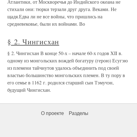
Атлантики, от Москворечья до Индийского океана не
стихали они: тюрки терзали друг друга. Веками. Не
щадя.Едва ли не все войны, что пришлись на
средневековье, были их войнами. Во
§ 2. Чингисхан
§ 2. Чингисхан В конце 50-х – начале 60-х годов XII в.
одному из монгольских вождей богатуру (герою) Есугэю
из племени тайчиутов удалось объединить под своей
властью большинство монгольских племен. В ту пору в
его семье в 1162 г. родился старший сын Тэмучэн,
будущий Чингисхан.
О проекте
Разделы