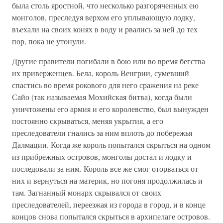
была столь яростной, что несколько разгоряченных ею
монголов, преследуя верхом его уплывающую лодку,
въехали на своих конях в воду и рвались за ней до тех
пор, пока не утонули.
Другие правители погибали в бою или во время бегства
их приверженцев. Бела, король Венгрии, сумевший
спастись во время рокового для него сражения на реке
Сайо (так называемая Мохийская битва), когда были
уничтожены его армия и его королевство, был вынужден
постоянно скрываться, меняя укрытия, а его
преследователи гнались за ним вплоть до побережья
Далмации. Когда же король попытался скрыться на одном
из прибрежных островов, монголы достал и лодку и
последовали за ним. Король все же смог оторваться от
них и вернуться на материк, но погоня продолжилась и
там. Загнанный монарх скрывался от своих
преследователей, переезжая из города в город, и в конце
концов снова попытался скрыться в архипелаге островов.