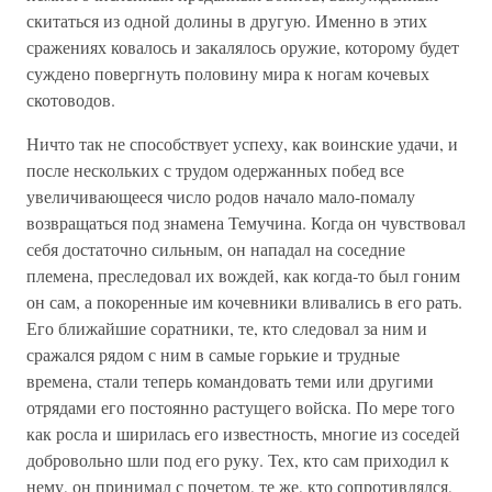
скитаться из одной долины в другую. Именно в этих
сражениях ковалось и закалялось оружие, которому будет
суждено повергнуть половину мира к ногам кочевых
скотоводов.
Ничто так не способствует успеху, как воинские удачи, и
после нескольких с трудом одержанных побед все
увеличивающееся число родов начало мало-помалу
возвращаться под знамена Темучина. Когда он чувствовал
себя достаточно сильным, он нападал на соседние
племена, преследовал их вождей, как когда-то был гоним
он сам, а покоренные им кочевники вливались в его рать.
Его ближайшие соратники, те, кто следовал за ним и
сражался рядом с ним в самые горькие и трудные
времена, стали теперь командовать теми или другими
отрядами его постоянно растущего войска. По мере того
как росла и ширилась его известность, многие из соседей
добровольно шли под его руку. Тех, кто сам приходил к
нему, он принимал с почетом, те же, кто сопротивлялся,