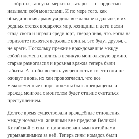
— ойроты, тангуты, меркиты, татары — с гордостью
называли себя монголами. И по мере того, как
объединенная армия уходила все дальше и дальше, в их
родных степях воцарялся мир, женщины и дети пасли
стада скота и играли среди юрт, твердо зная, что. когда на
горизонте появятся верховые воины, это будут друзья, а
не враги. Поскольку прежние враждовавшие между
собой племена слились в великую монгольскую армию,
старые разногласия и кровная вражда теперь были
забыты. А чтобы вселить уверенность в то, что они не
оживут вновь, их хан провозгласил, что все
межплеменные споры должны быть прекращены, а
вражда монгола с монголом будет отныне считаться
преступлением.
Долгое время существовали враждебные отношения
между номадами, жившими вне пределов Великой
Китайской стены, и цивилизованными китайцами,
укрывавшимися за ней. Теперь силы номадов были