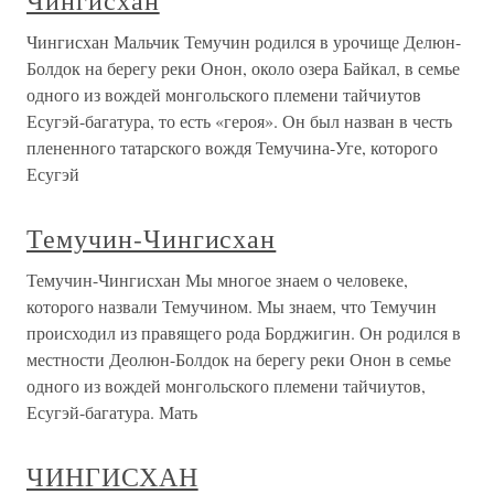
Чингисхан
Чингисхан Мальчик Темучин родился в урочище Делюн-
Болдок на берегу реки Онон, около озера Байкал, в семье
одного из вождей монгольского племени тайчиутов
Есугэй-багатура, то есть «героя». Он был назван в честь
плененного татарского вождя Темучина-Уге, которого
Есугэй
Темучин-Чингисхан
Темучин-Чингисхан Мы многое знаем о человеке,
которого назвали Темучином. Мы знаем, что Темучин
происходил из правящего рода Борджигин. Он родился в
местности Деолюн-Болдок на берегу реки Онон в семье
одного из вождей монгольского племени тайчиутов,
Есугэй-багатура. Мать
ЧИНГИСХАН