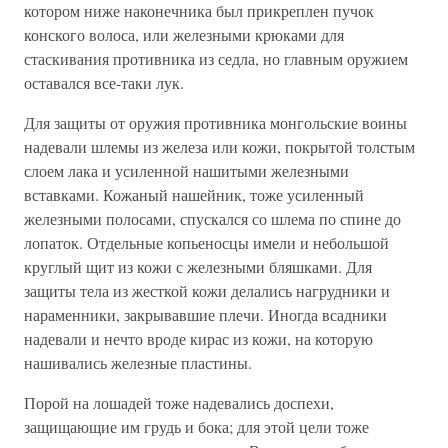
котором ниже наконечника был прикреплен пучок
конского волоса, или железными крюками для
стаскивания противника из седла, но главным оружием
оставался все-таки лук.
Для защиты от оружия противника монгольские воины
надевали шлемы из железа или кожи, покрытой толстым
слоем лака и усиленной нашитыми железными
вставками. Кожаный нашейник, тоже усиленный
железными полосами, спускался со шлема по спине до
лопаток. Отдельные копьеносцы имели и небольшой
круглый щит из кожи с железными бляшками. Для
защиты тела из жесткой кожи делались нагрудники и
нараменники, закрывавшие плечи. Иногда всадники
надевали и нечто вроде кирас из кожи, на которую
нашивались железные пластины.
Порой на лошадей тоже надевались доспехи,
защищающие им грудь и бока; для этой цели тоже