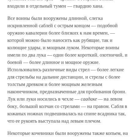
входили в отдельный тумен — гвардию хана.
Все воины были вооружены длинной, слегка
искривленной саблей с острым концом — подобной
оружию кавалерии более близких к нам времен, —
которой можно было наносить как рубящие, так и
колющие удары, и мощным луком. Некоторые воины
имели по два лука — один более короткий, охотничий, и
боевой — более длинное и мощное оружие.
Использовались различные виды стрел — более легкие
для стрельбы на дальние дистанции, и стрелы с более
толстым древком и более мощным железным
наконечником, предназначенные для пробивания брони.
Лук или луки носились в чехле —
саадаке —
на левом
боку, большой колчан со стрелами — на правом. Сабля в
кожаных ножнах подвешивалась на спине всадника так,
что ее рукоять выступала над левым плечом.
Некоторые кочевники были вооружены также копьем, на