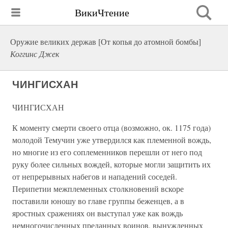
ВикиЧтение
Оружие великих держав [От копья до атомной бомбы]
Коггинс Джек
ЧИНГИСХАН
ЧИНГИСХАН
К моменту смерти своего отца (возможно, ок. 1175 года)
молодой Темучин уже утвердился как племенной вождь,
но многие из его соплеменников перешли от него под
руку более сильных вождей, которые могли защитить их
от непрерывных набегов и нападений соседей.
Перипетии межплеменных столкновений вскоре
поставили юношу во главе группы беженцев, а в
яростных сражениях он выступал уже как вождь
немногочисленных преданных воинов, вынужденных