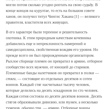
могли потом сколько угодно роптать на свою судьбу. В
конце концов на курултае, то есть на большом совете
ханов, он получил титул Чингис Хакана [1] — великого
правителя, властителя всех живущих.
В его характере были терпение и решительность
охотника. К этим природным качествам кочевника
добавились еще и непреклонность намерений и
самодисциплина, свойственная вождям его уровня. Но
прежде всего он был прирожденным организатором.
Рыхлое сборище племен он превратил в армию, отборное
сообщество всех мужчин, от юношей до стариков.
Племенные банды налетчиков он превратил в полки —
стяги
, — состоящие из отдельных десятков и сотен
воинов. Каждый стяг насчитывал тысячу человек,
которые делились на десять эскадронов по сто человек.
Каждая сотня состояла из десяти десятков воинов. Десять
стягов образовывали дивизию, или
тумен
, а несколько
туменов, обычно три, — армию. Отборные воины