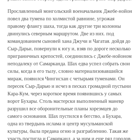
Прославленный монгольский военачальник Джебе-нойон
повел два тумена по холмистой равнине, угрожая
правому флангу шаха, тогда как другие три колонны
двинулись северным маршрутом. Две из них. под
командованием сыновей хана Джучи и Чагатая. дойдя до
Сыр-Дарьи, повернули к югу и, взяв по дороге несколько
приграничных крепостей, соединились с Джебе-нойоном
неподалеку от Самарканда. Шах едва успел собрать свои
силы, когда в его тылу, словно материализовавшийся
мираж, появился Чингисхан с четырьмя туменами. Он
пересек Сыр-Дарью и исчез в песках громадной пустыни
Кара-Кум, через короткое время появившись у самых
ворот Бухары. Столь мастерски выполненный маневр
разрушил все оборонительные планы хорезмцев до
самого основания. Шах пустился в бегство, а Бухара,
одна из твердынь ислама и центр мусульманской
культуры, была предана огню и разграблению. Такая же
участь постигла и Самарканд, а за ним и еще ряд городов.