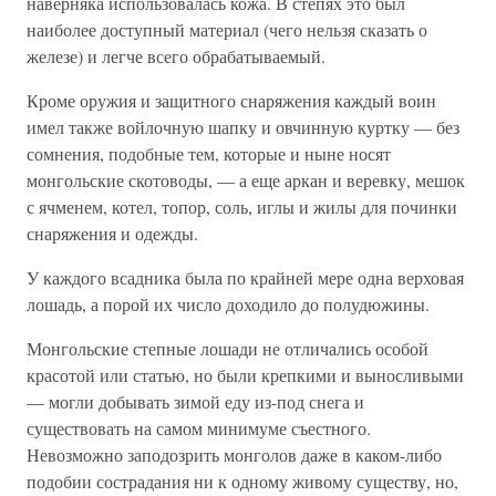
наверняка использовалась кожа. В степях это был
наиболее доступный материал (чего нельзя сказать о
железе) и легче всего обрабатываемый.
Кроме оружия и защитного снаряжения каждый воин
имел также войлочную шапку и овчинную куртку — без
сомнения, подобные тем, которые и ныне носят
монгольские скотоводы, — а еще аркан и веревку, мешок
с ячменем, котел, топор, соль, иглы и жилы для починки
снаряжения и одежды.
У каждого всадника была по крайней мере одна верховая
лошадь, а порой их число доходило до полудюжины.
Монгольские степные лошади не отличались особой
красотой или статью, но были крепкими и выносливыми
— могли добывать зимой еду из-под снега и
существовать на самом минимуме съестного.
Невозможно заподозрить монголов даже в каком-либо
подобии сострадания ни к одному живому существу, но,