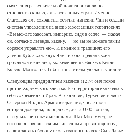
смягчения разрушительной политики ханов по
отношению к народам завоеванных стран. Именно
благодаря ему сохранены остатки империи Чин и создана
система управления на вновь завоеванных территориях.
«Вы можете завоевать империю, сидя в седле, — сказал
он, согласно легенде, хакану, — но вы не можете таким
образом управлять ею». И именно в традициях его
учения Кубла-хан, внук Чингисхана, правил своей
громадной империей, включавшей в себя весь Китай.
Корею, Монголию. Тибет и значительную часть Сибири.
Следующим предприятием хаканов (1219) был поход
против Хорезмского ханства. Его территория включала в
себя современный Иран. Афганистан, Туркестан и часть
Северной Индии. Армия вторжения, численность
которой доходила, по оценкам, до 150 000 воинов,
наступала четырьмя колоннами. Шах Мохаммед, не
воспользовавшись своим численным превосходством,
решил занять оборону вдоль границы по реке Сыр-Дарье.