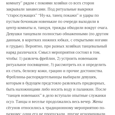
комнату” рядом с покоями хозяйки со всех сторон
закрывали занавесами. Под ритуальные выкрики
“старослужащих” “Ну-ка, танец покажи” и удары по
пустым бочонкам новенькие по очереди выходили в
центр комнаты и, танцуя, трижды обходили вокруг очага.
Девушки танцевали полностью обнаженными (по другим
данным, в коротких нижних юбках, с открытыми ногами
и грудью). Вероятно, при разных хозяйках танцевальный
наряд различался. Смысл мероприятия состоял в том,
чтобы: 1) развлечь фрейлин, 2) устроить новеньким
ритуальное посвящение, 3) рассмотреть их и определить
их стать, белизну кожи, грацию и прочие достоинства.
Фрейлины-распорядительницы выбирали девушек,
которым в будущем предстояло развлекать придворных,
быть наложницами либо носить воду и паланкин. После
“танцев новеньких” в дело вступали опытные служанки
осуэ.
Танцы и веселье продолжались весь вечер. Жены
сёгунов относились к традиционному мероприятию по-
разному: одни его не пропускали, другие игнорировали,