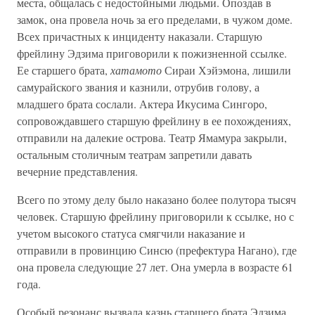
места, общалась с недостойными людьми. Опоздав в
замок, она провела ночь за его пределами, в чужом доме.
Всех причастных к инциденту наказали. Старшую
фрейлину Эдзима приговорили к пожизненной ссылке.
Ее старшего брата,
хатамото
Сираи Хэйэмона, лишили
самурайского звания и казнили, отрубив голову, а
младшего брата сослали. Актера Икусима Сингоро,
сопровождавшего старшую фрейлину в ее похождениях,
отправили на далекие острова. Театр Ямамура закрыли,
остальным столичным театрам запретили давать
вечерние представления.
Всего по этому делу было наказано более полутора тысяч
человек. Старшую фрейлину приговорили к ссылке, но с
учетом высокого статуса смягчили наказание и
отправили в провинцию Синсю (префектура Нагано), где
она провела следующие 27 лет. Она умерла в возрасте 61
года.
Особый резонанс вызвала казнь старшего брата Эдзима,