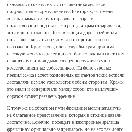
оказывался совместным с госсоветниками, то он
получался еще торжественнее. Во-вторых, от имени
хозяйки замка в храм отправлялись дары и
пожертвования под стать его рангу, а храм отдаривался,
хотя и не так пышно. Доставляющим дары фрейлинам
полагалось воздать по чину, и они против этого не
возражали. Кроме того, после службы храм принимал
высокую женскую делегацию за богато накрытым столом
с напитками и молодыми священнослужителями в
качестве приятных собеседников. На фоне суровых
правил замка насчет разнополых контактов такие встречи
доставляли немало удовольствия обеим сторонам. Храмы
это знали и соперничали между собой, кто наилучшим
образом сумеет развлечь фрейлин.
К тому же на обратном пути фрейлины могли заглянуть
на балаганное представление, которых в столице давали
достаточно. Конечно, посещать низкопробные зрелища
фрейлинам официально запрещалось, но на это так долго