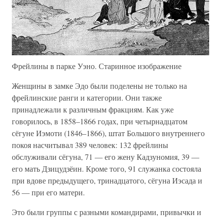
Фрейлины в парке Уэно. Старинное изображение
Женщины в замке Эдо были поделены не только на
фрейлинские ранги и категории. Они также
принадлежали к различным фракциям. Как уже
говорилось, в 1858–1866 годах, при четырнадцатом
сёгуне Иэмоти (1846–1866), штат Большого внутреннего
покоя насчитывал 389 человек: 132 фрейлины
обслуживали сёгуна, 71 — его жену Кадзуномия, 39 —
его мать Дзицудзёин. Кроме того, 91 служанка состояла
при вдове предыдущего, тринадцатого, сёгуна Иэсада и
56 — при его матери.
Это были группы с разными командирами, привычки и