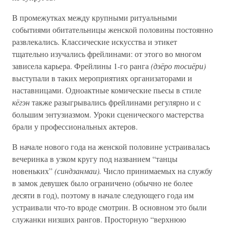
В промежутках между крупными ритуальными
событиями обитательницы женской половины постоянно
развлекались. Классические искусства и этикет
тщательно изучались фрейлинами: от этого во многом
зависела карьера. Фрейлины 1-го ранга
(дзёро тосиёри)
выступали в таких мероприятиях организаторами и
наставницами. Одноактные комические пьесы в стиле
кёгэн
также разыгрывались фрейлинами регулярно и с
большим энтузиазмом. Уроки сценического мастерства
брали у профессиональных актеров.
В начале нового года на женской половине устраивалась
вечеринка в узком кругу под названием “танцы
новеньких”
(синдзанмаи).
Число принимаемых на службу
в замок девушек было ограничено (обычно не более
десяти в год), поэтому в начале следующего года им
устраивали что-то вроде смотрин. В основном это были
служанки низших рангов. Просторную “верхнюю