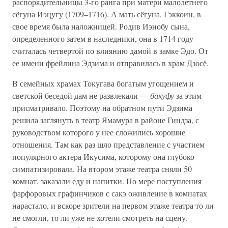
распорядительницы 3-го ранга при матери малолетнего
сёгуна Иэцугу (1709–1716). А мать сёгуна, Гэккоин, в
свое время была наложницей. Родив Иэнобу сына,
определенного затем в наследники, она в 1714 году
считалась четвертой по влиянию дамой в замке Эдо. От
ее имени фрейлина Эдзима и отправилась в храм Дзосё.
В семейных храмах Токугава богатым угощением и
светской беседой дам не развлекали —
бакуфу
за этим
присматривало. Поэтому на обратном пути Эдзима
решила заглянуть в театр Ямамура в районе Гиндза, с
руководством которого у нее сложились хорошие
отношения. Там как раз шло представление с участием
популярного актера Икусима, которому она глубоко
симпатизировала. На втором этаже театра сняли 50
комнат, заказали еду и напитки. По мере поступления
фарфоровых графинчиков с сакэ оживление в комнатах
нарастало, и вскоре зрители на первом этаже театра то ли
не смогли, то ли уже не хотели смотреть на сцену.