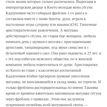
стиль жизни которых сильно различались. Выросшая в
императорском дворце в Киото молодая жена сёгуна
Кадзуномия часто собирала фрейлин 1-го ранга и
составляла вместе с ними букеты, духи, играла в
настольные игры
сугороку
или
каиавасэ
[34]. Типичные
аристократические развлечения. А матушка
действующего сёгуна, не старая еще женщина, любила
начинать день с шумного веселья с приглашенными
артистами, танцовщицами, под звуки
сямисэна
и с
бутылочкой хорошего сакэ. Она рано овдовела, в 25 лет, и
с тех пор избегала мужского общества, но в женской
компании любила повеселиться от души. Аристократки
из Киото во главе с классически воспитанной
Кадзуномия втайне презирали шумные увеселения
матушки, не вписывавшейся в уклад замка, но терпели. И
только фрейлина-распорядительница по имени Такияма
время от времени язвительно напоминала матушке сёгуна
через фрейлин о правилах. Этим она заслужила
искреннюю нелюбовь всей матушкиной свиты —