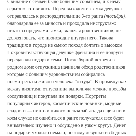
Свидание с семьей было большим событием, и к нему
серьезно готовились. Перед выходом из замка девушка
отправлялась к распорядительнице 3-го ранга
(тосиёри),
благодарила ее за милость и проходила инструктаж:
никто за пределами замка, включая родственников, не
должен знать, что происходит внутри него. Такова
традиция: в городе не смеют походя болтать о высоком.
Покровительствующая девушке фрейлина и ее подруги
передавали подарки семье. После бурной встречи в
родном доме отпускница начинала обход родственников,
которые с большим удовольствием собирались
посмотреть на живого человека “оттуда”. В промежутках
между визитами отпускница выполняла мелкие просьбы
сослуживиц и покупала им подарки. Портреты
популярных актеров, косметические новинки, модные
сладости — ничто и никого нельзя забыть, да еще и ни в
коем случае не ошибиться в ранге получателя (все будет
внимательно изучено и обсуждено в узком кругу). Денег
на подарки уходило немало, поэтому девушки из бедных