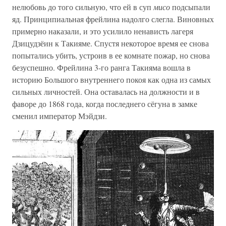
нелюбовь до того сильную, что ей в суп
мисо
подсыпали
яд. Принципиальная фрейлина надолго слегла. Виновных
примерно наказали, и это усилило ненависть лагеря
Дзицудзёин к Такияме. Спустя некоторое время ее снова
попытались убить, устроив в ее комнате пожар, но снова
безуспешно. Фрейлина 3-го ранга Такияма вошла в
историю Большого внутреннего покоя как одна из самых
сильных личностей. Она оставалась на должности и в
фаворе до 1868 года, когда последнего сёгуна в замке
сменил император Мэйдзи.