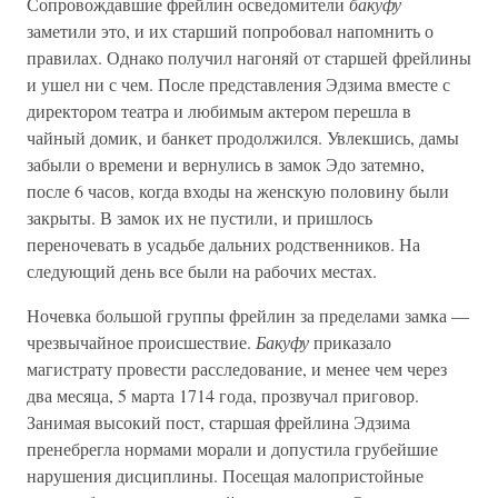
Сопровождавшие фрейлин осведомители
бакуфу
заметили это, и их старший попробовал напомнить о
правилах. Однако получил нагоняй от старшей фрейлины
и ушел ни с чем. После представления Эдзима вместе с
директором театра и любимым актером перешла в
чайный домик, и банкет продолжился. Увлекшись, дамы
забыли о времени и вернулись в замок Эдо затемно,
после 6 часов, когда входы на женскую половину были
закрыты. В замок их не пустили, и пришлось
переночевать в усадьбе дальних родственников. На
следующий день все были на рабочих местах.
Ночевка большой группы фрейлин за пределами замка —
чрезвычайное происшествие.
Бакуфу
приказало
магистрату провести расследование, и менее чем через
два месяца, 5 марта 1714 года, прозвучал приговор.
Занимая высокий пост, старшая фрейлина Эдзима
пренебрегла нормами морали и допустила грубейшие
нарушения дисциплины. Посещая малопристойные