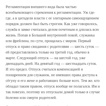
Регламентация внешнего вида была частью
всеобъемлющего стремления к регламентации. Уж где-
где, а в цитадели власти с ее элитарным самоощущением
порядок должен был быть строгим. Как уже говорилось,
служба в замке считалась делом почетным и длилась всю
жизнь. Попав в Большой внутренний покой, служанка
или фрейлина, по сути, прощалась с миром. Первый
отпуск и право свидания с родителями — шесть суток —
ей предоставлялись только на третий год, обычно в
марте. Следующий отпуск — на шестой год, уже
двенадцать дней. На девятый год — шестнадцать суток.
И это предел. Отпуск считался компенсацией и
поощрением для служанок, не имевших права доступа к
сёгуну и его жене и работавших больше всех. Тем же, кто
обладал таким правом, отпуск вообще не полагался. Им и
так повезло, поэтому их отпускали домой только в случае
болезни или смерти родителей.