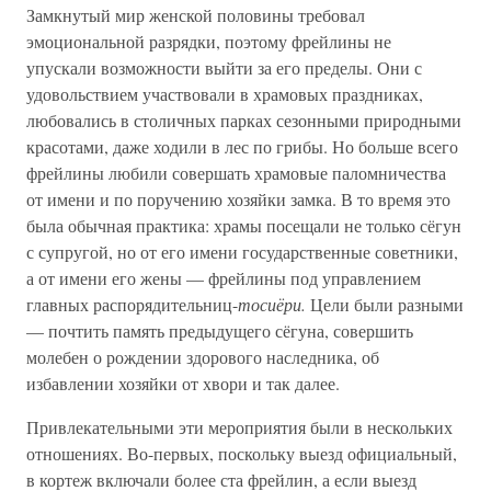
Замкнутый мир женской половины требовал
эмоциональной разрядки, поэтому фрейлины не
упускали возможности выйти за его пределы. Они с
удовольствием участвовали в храмовых праздниках,
любовались в столичных парках сезонными природными
красотами, даже ходили в лес по грибы. Но больше всего
фрейлины любили совершать храмовые паломничества
от имени и по поручению хозяйки замка. В то время это
была обычная практика: храмы посещали не только сёгун
с супругой, но от его имени государственные советники,
а от имени его жены — фрейлины под управлением
главных распорядительниц-
тосиёри.
Цели были разными
— почтить память предыдущего сёгуна, совершить
молебен о рождении здорового наследника, об
избавлении хозяйки от хвори и так далее.
Привлекательными эти мероприятия были в нескольких
отношениях. Во-первых, поскольку выезд официальный,
в кортеж включали более ста фрейлин, а если выезд