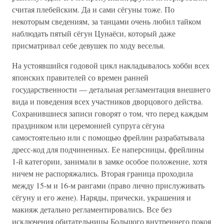
считая плебейским. Да и сами сёгуны тоже. По
некоторым сведениям, за танцами очень любил тайком
наблюдать пятый сёгун Цунаёси, который даже
присматривал себе девушек по ходу веселья.
На устоявшийся годовой цикл накладывалось хобби всех
японских правителей со времен ранней
государственности — детальная регламентация внешнего
вида и поведения всех участников дворцового действа.
Сохранившиеся записи говорят о том, что перед каждым
праздником или церемонией супруга сёгуна
самостоятельно или с помощью фрейлин разрабатывала
дресс-код для подчиненных. Ее наперсницы, фрейлины
1-й категории, занимали в замке особое положение, хотя
ничем не распоряжались. Вторая граница проходила
между 15-м и 16-м рангами (право лично прислуживать
сёгуну и его жене). Наряды, прически, украшения и
макияж детально регламентировались. Все без
исключения обитательницы Большого внутреннего покоя