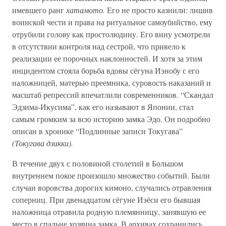
имевшего ранг
хатамото.
Его не просто казнили: лишив
воинской чести и права на ритуальное самоубийство, ему
отрубили голову как простолюдину. Его вину усмотрели
в отсутствии контроля над сестрой, что привело к
реализации ее порочных наклонностей. И хотя за этим
инцидентом стояла борьба вдовы сёгуна Иэнобу с его
наложницей, матерью преемника, суровость наказаний и
масштаб репрессий впечатлили современников. “Скандал
Эдзима-Икусима”, как его называют в Японии, стал
самым громким за всю историю замка Эдо. Он подробно
описан в хронике “Подлинные записи Токугава”
(Токугава дзикки).
В течение двух с половиной столетий в Большом
внутреннем покое произошло множество событий. Были
случаи воровства дорогих кимоно, случались отравления
соперниц. При двенадцатом сёгуне Иэёси его бывшая
наложница отравила родную племянницу, занявшую ее
место в спальне хозяина замка. В архивах сохранились