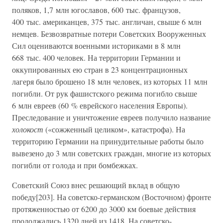
поляков, 1,7 млн югославов, 600 тыс. французов,
400 тыс. американцев, 375 тыс. англичан, свыше 6 млн
немцев. Безвозвратные потери Советских Вооруженных
Сил оцениваются военными историками в 8 млн
668 тыс. 400 человек. На территории Германии и
оккупированных ею стран в 23 концентрационных
лагеря было брошено 18 млн человек, из которых 11 млн
погибли. От рук фашистского режима погибло свыше
6 млн евреев (60 % еврейского населения Европы).
Преследование и уничтожение евреев получило название
холокост
(«сожженный целиком», катастрофа). На
территорию Германии на принудительные работы было
вывезено до 3 млн советских граждан, многие из которых
погибли от голода и при бомбежках.
Советский Союз внес решающий вклад в общую
победу[203]. На советско-германском (Восточном) фронте
протяженностью от 6200 до 3000 км боевые действия
продолжались 1320 дней из 1418. На советско-