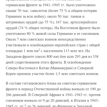
германском фронте за 1941–1945 гг. было уничтожено
свыше 70 тыс. самолетов (более 75 % к общим потерям
Германии за всю войну), около 50 тыс. танков и
штурмовых орудий (до 75 %), 167 тыс. артиллерийских
орудий (74 % общих потерь). На Восточном фронте было
уничтожено 80 % живой силы Германии и ее союзников.
Около 7 млн советских воинов непосредственно
участвовали в освобождении европейских стран с общей
2
площадью 1 млн км
с населением 113 млн чел. На
Западном фронте (около 800 км) бои шли 293 дня из 338
дней существования этого фронта. В освобождении
Северо-Восточного Китая (Маньчжурии) и Северной
Кореи приняли участие более 1,5 млн советских воинов.
В составе гитлеровского блока на советско-германском
фронте в период Отечественной войны воевало от 190 до
266 дивизий. В Северной Африке в 1941–1943 гг. против
союзников воевало от 9 до 20 дивизий, в Италии в 1943–
1945 гг. от 7 до 26 дивизий, во Франции и Западной