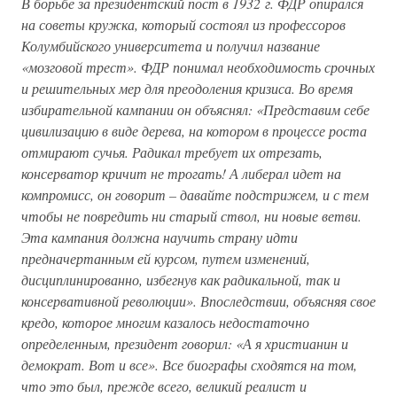
В борьбе за президентский пост в 1932 г. ФДР опирался
на советы кружка, который состоял из профессоров
Колумбийского университета и получил название
«мозговой трест». ФДР понимал необходимость срочных
и решительных мер для преодоления кризиса. Во время
избирательной кампании он объяснял: «Представим себе
цивилизацию в виде дерева, на котором в процессе роста
отмирают сучья. Радикал требует их отрезать,
консерватор кричит не трогать! А либерал идет на
компромисс, он говорит – давайте подстрижем, и с тем
чтобы не повредить ни старый ствол, ни новые ветви.
Эта кампания должна научить страну идти
предначертанным ей курсом, путем изменений,
дисциплинированно, избегнув как радикальной, так и
консервативной революции». Впоследствии, объясняя свое
кредо, которое многим казалось недостаточно
определенным, президент говорил: «А я христианин и
демократ. Вот и все». Все биографы сходятся на том,
что это был, прежде всего, великий реалист и