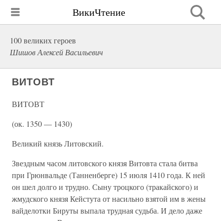
ВикиЧтение
100 великих героев
Шишов Алексей Васильевич
ВИТОВТ
ВИТОВТ
(ок. 1350 — 1430)
Великий князь Литовский.
Звездным часом литовского князя Витовта стала битва
при Грюнвальде (Танненберге) 15 июля 1410 года. К ней
он шел долго и трудно. Сыну троцкого (тракайского) и
жмудского князя Кейстута от насильно взятой им в жены
вайделотки Бируты выпала трудная судьба. И дело даже