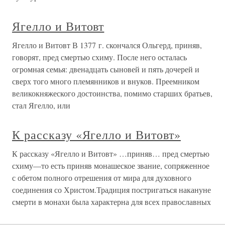
Ягелло и Витовт
Ягелло и Витовт В 1377 г. скончался Ольгерд, приняв,
говорят, пред смертью схиму. После него осталась
огромная семья: двенадцать сыновей и пять дочерей и
сверх того много племянников и внуков. Преемником
великокняжеского достоинства, помимо старших братьев,
стал Ягелло, или
К рассказу «Ягелло и Витовт»
К рассказу «Ягелло и Витовт» …приняв… пред смертью
схиму—то есть приняв монашеское звание, сопряженное
с обетом полного отрешения от мира для духовного
соединения со Христом.Традиция постригаться накануне
смерти в монахи была характерна для всех православных