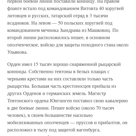
первой боевой линии поставили конницу. На правом
фланге встало под командованием Витовта 40 хоругвей
литовцев и русских, татарский отряд в 3 тысячи
всадников. На левом — 50 польских хоругвей под
командованием мечника Зындрама из Машковиц. По
второй линии расположилось пешее, в основном
ополченческое, войско для защиты походного стана около
Ульянова.
Орден имел 15 тысяч хорошо снаряженной рыцарской
конницы. Собственно тевтоны в белых плащах с
черными крестами на них составляли только часть
рыцарства. Большая часть крестоносцев прибыла из
других Орденов и германских земель. Магистр
Тевтонского ордена Юнгинген поставил свою кавалерию
в две боевые линии. Пешее войско (около 70 тысяч
человек), в своем большинстве насильно
мобилизованных ополченцев — пруссов и прибалтов, он
расположил в тылу под защитой вагенбурга,