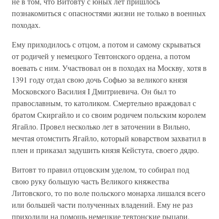
не в том, что Витовту с юных лет пришлось
познакомиться с опасностями жизни не только в военных
походах.
Ему приходилось с отцом, а потом и самому скрываться
от родичей у немецкого Тевтонского ордена, а потом
воевать с ним. Участвовал он в походах на Москву, хотя в
1391 году отдал свою дочь Софью за великого князя
Московского Василия I Дмитриевича. Он был то
православным, то католиком. Смертельно враждовал с
братом Скиргайло и со своим родичем польским королем
Ягайло. Провел несколько лет в заточении в Вильно,
мечтая отомстить Ягайло, который коварством захватил в
плен и приказал задушить князя Кейстута, своего дядю.
Витовт то правил отцовским уделом, то собирал под
свою руку большую часть Великого княжества
Литовского, то по воле польского монарха лишался всего
или большей части полученных владений. Ему не раз
приходили на помощь немецкие тевтонские рыцари,