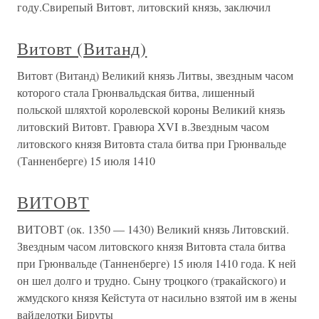
году.Свирепый Витовт, литовский князь, заключил
Витовт (Витанд)
Витовт (Витанд) Великий князь Литвы, звездным часом
которого стала Грюнвальдская битва, лишенный
польской шляхтой королевской короны Великий князь
литовский Витовт. Гравюра XVI в.Звездным часом
литовского князя Витовта стала битва при Грюнвальде
(Танненберге) 15 июля 1410
ВИТОВТ
ВИТОВТ (ок. 1350 — 1430) Великий князь Литовский.
Звездным часом литовского князя Витовта стала битва
при Грюнвальде (Танненберге) 15 июля 1410 года. К ней
он шел долго и трудно. Сыну троцкого (тракайского) и
жмудского князя Кейстута от насильно взятой им в жены
вайделотки Бируты