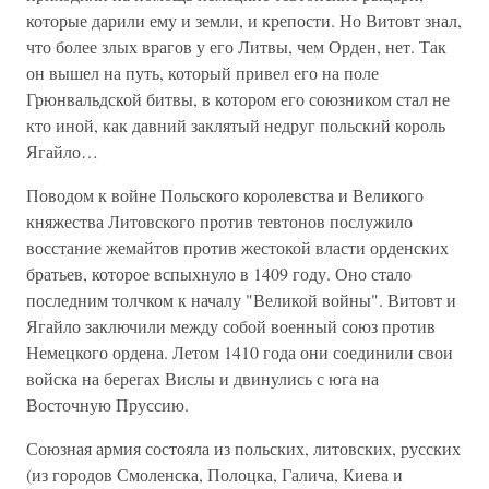
которые дарили ему и земли, и крепости. Но Витовт знал,
что более злых врагов у его Литвы, чем Орден, нет. Так
он вышел на путь, который привел его на поле
Грюнвальдской битвы, в котором его союзником стал не
кто иной, как давний заклятый недруг польский король
Ягайло…
Поводом к войне Польского королевства и Великого
княжества Литовского против тевтонов послужило
восстание жемайтов против жестокой власти орденских
братьев, которое вспыхнуло в 1409 году. Оно стало
последним толчком к началу "Великой войны". Витовт и
Ягайло заключили между собой военный союз против
Немецкого ордена. Летом 1410 года они соединили свои
войска на берегах Вислы и двинулись с юга на
Восточную Пруссию.
Союзная армия состояла из польских, литовских, русских
(из городов Смоленска, Полоцка, Галича, Киева и