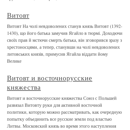
Витовт
Витовт На чолі невдоволених станув князь Витовт (1392-
1430), що його батька замучив Ягайло в тюрмі. Доходючи
своїх прав й мстючи смерть батька, він зговорився зразу з
хрестоносцями, а тепер, станувши на чолі невдоволених
литовських князів, примусив Ягайла віддати йому
Велике
Витовт и восточнорусские
княжества
Витовт и восточнорусские княжества Союз с Польшей
развязал Витовту руки для активной восточной
политики, которую можно рассматривать, как очередную
попытку объединить все русские земли под властью
Литвы. Московский князь во время этого наступления