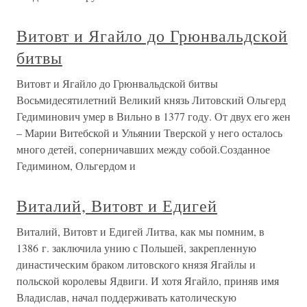
Витовт и Ягайло до Грюнвальдской
битвы
Витовт и Ягайло до Грюнвальдской битвы
Восьмидесятилетний Великий князь Литовский Ольгерд
Гедиминович умер в Вильно в 1377 году. От двух его жен
– Марии Витебской и Ульянии Тверской у него осталось
много детей, соперничавших между собой.Созданное
Гедимином, Ольгердом и
Виталий, Витовт и Едигей
Виталий, Витовт и Едигей Литва, как мы помним, в
1386 г. заключила унию с Польшей, закрепленную
династическим браком литовского князя Ягайлы и
польской королевы Ядвиги. И хотя Ягайло, приняв имя
Владислав, начал поддерживать католическую