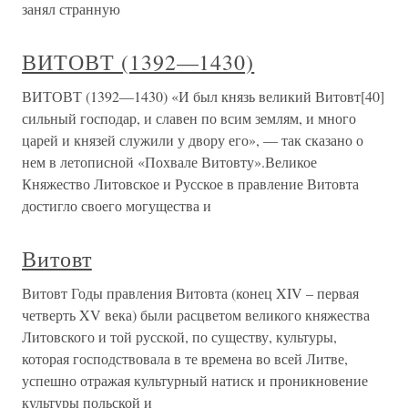
занял странную
ВИТОВТ (1392—1430)
ВИТОВТ (1392—1430) «И был князь великий Витовт[40]
сильный господар, и славен по всим землям, и много
царей и князей служили у двору его», — так сказано о
нем в летописной «Похвале Витовту».Великое
Княжество Литовское и Русское в правление Витовта
достигло своего могущества и
Витовт
Витовт Годы правления Витовта (конец XIV – первая
четверть XV века) были расцветом великого княжества
Литовского и той русской, по существу, культуры,
которая господствовала в те времена во всей Литве,
успешно отражая культурный натиск и проникновение
культуры польской и