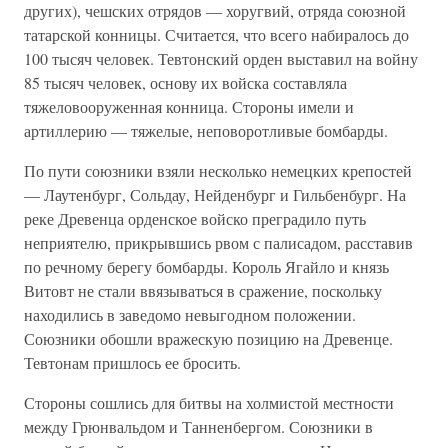
других), чешских отрядов — хоругвий, отряда союзной
татарской конницы. Считается, что всего набиралось до
100 тысяч человек. Тевтонский орден выставил на войну
85 тысяч человек, основу их войска составляла
тяжеловооруженная конница. Стороны имели и
артиллерию — тяжелые, неповоротливые бомбарды.
По пути союзники взяли несколько немецких крепостей
— Лаутенбург, Сольдау, Нейденбург и Гильбенбург. На
реке Древенца орденское войско преградило путь
неприятелю, прикрывшись рвом с палисадом, расставив
по речному берегу бомбарды. Король Ягайло и князь
Витовт не стали ввязываться в сражение, поскольку
находились в заведомо невыгодном положении.
Союзники обошли вражескую позицию на Древенце.
Тевтонам пришлось ее бросить.
Стороны сошлись для битвы на холмистой местности
между Грюнвальдом и Танненбергом. Союзники в