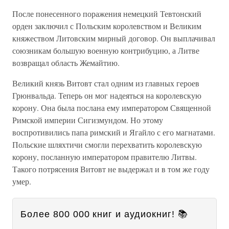
После понесенного поражения немецкий Тевтонский
орден заключил с Польским королевством и Великим
княжеством Литовским мирный договор. Он выплачивал
союзникам большую военную контрибуцию, а Литве
возвращал область Жемайтию.
Великий князь Витовт стал одним из главных героев
Грюнвальда. Теперь он мог надеяться на королевскую
корону. Она была послана ему императором Священной
Римской империи Сигизмундом. Но этому
воспротивились папа римский и Ягайло с его магнатами.
Польские шляхтичи смогли перехватить королевскую
корону, посланную императором правителю Литвы.
Такого потрясения Витовт не выдержал и в том же году
умер.
Более 800 000 книг и аудиокниг! 📚