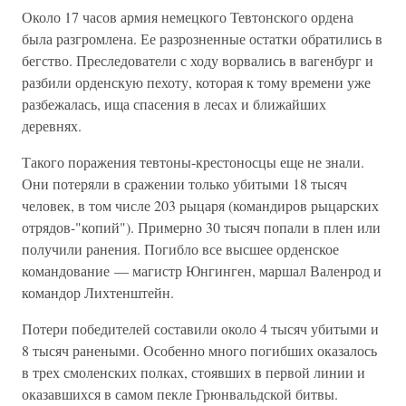
Около 17 часов армия немецкого Тевтонского ордена
была разгромлена. Ее разрозненные остатки обратились в
бегство. Преследователи с ходу ворвались в вагенбург и
разбили орденскую пехоту, которая к тому времени уже
разбежалась, ища спасения в лесах и ближайших
деревнях.
Такого поражения тевтоны-крестоносцы еще не знали.
Они потеряли в сражении только убитыми 18 тысяч
человек, в том числе 203 рыцаря (командиров рыцарских
отрядов-"копий"). Примерно 30 тысяч попали в плен или
получили ранения. Погибло все высшее орденское
командование — магистр Юнгинген, маршал Валенрод и
командор Лихтенштейн.
Потери победителей составили около 4 тысяч убитыми и
8 тысяч ранеными. Особенно много погибших оказалось
в трех смоленских полках, стоявших в первой линии и
оказавшихся в самом пекле Грюнвальдской битвы.