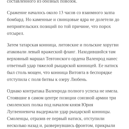
составленного из обозных повозок.
Сражение началось около 13 часов со взаимного залпа
бомбард. Но каменные и свинцовые ядра не долетели до
неприятельских позиций по той причине, что порох
отсырел.
Затем татарская конница, литовские и польские хоругви
атаковали левый вражеский фланг. Находившийся там
верховный маршал Тевтонского ордена Валенрод нанес
ответный удар тяжелой рыцарской конницей. Ее натиск
был столь мощен, что конница Витовта в беспорядке
отступила с поля битвы к озеру Любень.
Однако контратака Валенрода полного успеха не имела.
Стоявшие в самом центре позиции союзной армии три
смоленских полка под началом князя Юрия
Лугвениевича выдержали удар рыцарской конницы.
Смоленцы, отразив ее первый натиск, отступили
несколько назад и, развернувшись фронтом, прикрыли