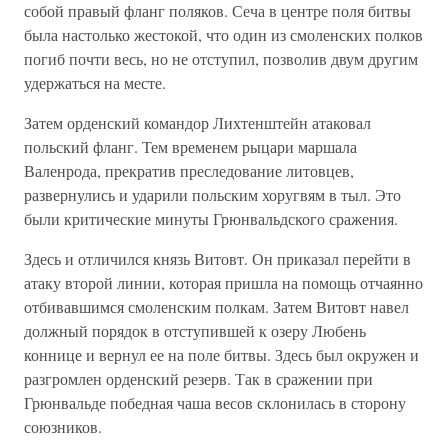
собой правый фланг поляков. Сеча в центре поля битвы
была настолько жестокой, что один из смоленских полков
погиб почти весь, но не отступил, позволив двум другим
удержаться на месте.
Затем орденский командор Лихтенштейн атаковал
польский фланг. Тем временем рыцари маршала
Валенрода, прекратив преследование литовцев,
развернулись и ударили польским хоругвям в тыл. Это
были критические минуты Грюнвальдского сражения.
Здесь и отличился князь Витовт. Он приказал перейти в
атаку второй линии, которая пришла на помощь отчаянно
отбивавшимся смоленским полкам. Затем Витовт навел
должный порядок в отступившей к озеру Любень
коннице и вернул ее на поле битвы. Здесь был окружен и
разгромлен орденский резерв. Так в сражении при
Грюнвальде победная чаша весов склонилась в сторону
союзников.