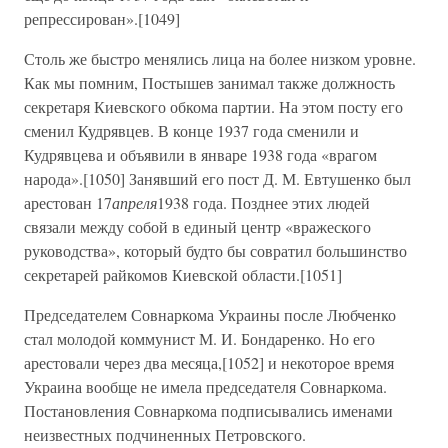
репрессирован».[1049]
Столь же быстро менялись лица на более низком уровне.
Как мы помним, Постышев занимал также должность
секретаря Киевского обкома партии. На этом посту его
сменил Кудрявцев. В конце 1937 года сменили и
Кудрявцева и объявили в январе 1938 года «врагом
народа».[1050] Занявший его пост Д. М. Евтушенко был
арестован 17
апреля
1938 года. Позднее этих людей
связали между собой в единый центр «вражеского
руководства», который будто бы совратил большинство
секретарей райкомов Киевской области.[1051]
Председателем Совнаркома Украины после Любченко
стал молодой коммунист М. И. Бондаренко. Но его
арестовали через два месяца,[1052] и некоторое время
Украина вообще не имела председателя Совнаркома.
Постановления Совнаркома подписывались именами
неизвестных подчиненных Петровского.