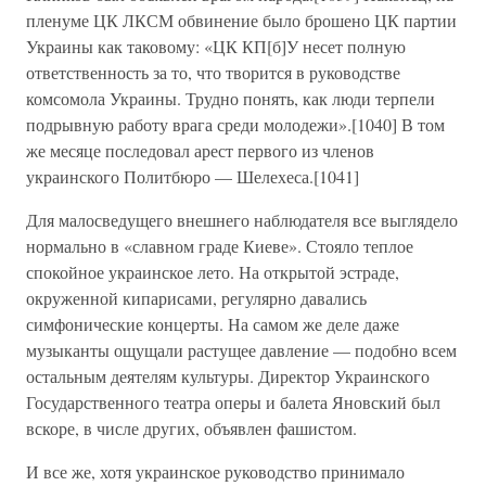
пленуме ЦК ЛКСМ обвинение было брошено ЦК партии
Украины как таковому: «ЦК КП[б]У несет полную
ответственность за то, что творится в руководстве
комсомола Украины. Трудно понять, как люди терпели
подрывную работу врага среди молодежи».[1040] В том
же месяце последовал арест первого из членов
украинского Политбюро — Шелехеса.[1041]
Для малосведущего внешнего наблюдателя все выглядело
нормально в «славном граде Киеве». Стояло теплое
спокойное украинское лето. На открытой эстраде,
окруженной кипарисами, регулярно давались
симфонические концерты. На самом же деле даже
музыканты ощущали растущее давление — подобно всем
остальным деятелям культуры. Директор Украинского
Государственного театра оперы и балета Яновский был
вскоре, в числе других, объявлен фашистом.
И все же, хотя украинское руководство принимало