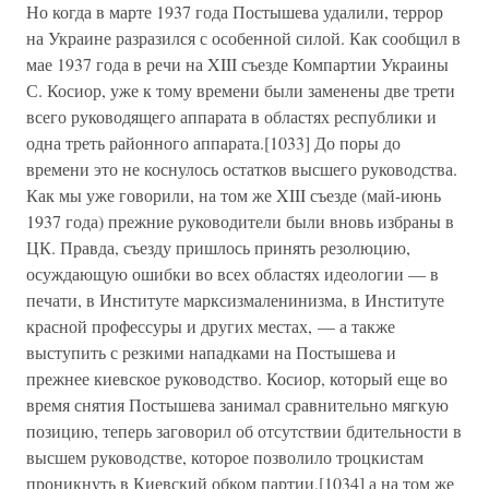
Но когда в марте 1937 года Постышева удалили, террор
на Украине разразился с особенной силой. Как сообщил в
мае 1937 года в речи на XIII съезде Компартии Украины
С. Косиор, уже к тому времени были заменены две трети
всего руководящего аппарата в областях республики и
одна треть районного аппарата.[1033] До поры до
времени это не коснулось остатков высшего руководства.
Как мы уже говорили, на том же XIII съезде (май-июнь
1937 года) прежние руководители были вновь избраны в
ЦК. Правда, съезду пришлось принять резолюцию,
осуждающую ошибки во всех областях идеологии — в
печати, в Институте марксизмаленинизма, в Институте
красной профессуры и других местах, — а также
выступить с резкими нападками на Постышева и
прежнее киевское руководство. Косиор, который еще во
время снятия Постышева занимал сравнительно мягкую
позицию, теперь заговорил об отсутствии бдительности в
высшем руководстве, которое позволило троцкистам
проникнуть в Киевский обком партии,[1034] а на том же