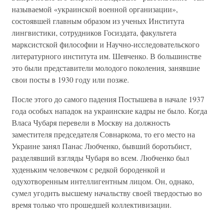
называемой «украинской военной организации»,
состоявшей главным образом из ученых Института
лингвистики, сотрудников Госиздата, факультета
марксистской философии и Научно-исследовательского
литературного института им. Шевченко. В большинстве
это были представители молодого поколения, занявшие
свои посты в 1930 году или позже.
После этого до самого падения Постышева в начале 1937
года особых нападок на украинские кадры не было. Когда
Власа Чубаря перевели в Москву на должность
заместителя председателя Совнаркома, то его место на
Украине занял Панас Любченко, бывший боротьбист,
разделявший взгляды Чубаря во всем. Любченко был
худеньким человечком с редкой бороденкой и
одухотворенным интеллигентным лицом. Он, однако,
сумел угодить высшему начальству своей твердостью во
время только что прошедшей коллективизации.