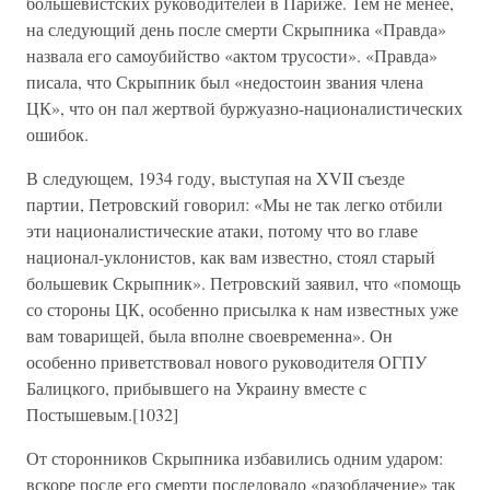
большевистских руководителей в Париже. Тем не менее,
на следующий день после смерти Скрыпника «Правда»
назвала его самоубийство «актом трусости». «Правда»
писала, что Скрыпник был «недостоин звания члена
ЦК», что он пал жертвой буржуазно-националистических
ошибок.
В следующем, 1934 году, выступая на XVII съезде
партии, Петровский говорил: «Мы не так легко отбили
эти националистические атаки, потому что во главе
национал-уклонистов, как вам известно, стоял старый
большевик Скрыпник». Петровский заявил, что «помощь
со стороны ЦК, особенно присылка к нам известных уже
вам товарищей, была вполне своевременна». Он
особенно приветствовал нового руководителя ОГПУ
Балицкого, прибывшего на Украину вместе с
Постышевым.[1032]
От сторонников Скрыпника избавились одним ударом:
вскоре после его смерти последовало «разоблачение» так