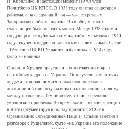
П. Кириленко, в настоящий момент (1970) член
Политбюро ЦК КПСС. В 1938 году он стал секретарем
райкома, а на следующий год — уже секретарем
Запорожского обкома партии. Но в общем, таких
счастливцев было не очень много. Между 1938 годом и
следующим республиканским партийным съездом в 1940
году текучесть кадров оставалась все еще высокой. Среди
119 членов ЦК КП Украины, избранных в 1940 году,
было 73 новичка.
Сталин и Хрущев преуспели в уничтожении старых
партийных кадров на Украине. Они сумели заменить их
людьми, отличающимися только покорностью и
дисциплиной или энтузиазмом по отношению к новому
методу правления. Тем не менее, это не разрешило
украинской проблемы. Во время войны, на конференции
в Ялте (аргументируя в пользу принятия УССР в
Организацию Объединенных Наций), Сталин заметил в
разговоре с Рузвельтом, будто «на Украине его положение