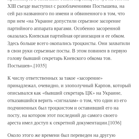
XIII съезде выступил с разоблачениями Постышева, на
сей раз названного по имени и обвиненного в том, что
при нем «на Украине допустили серьезное засорение
партийного аппарата врагами. Особенно засоренной
оказалась Киевская партийная организация и ее обком.
Здесь больше всего окопались троцкисты. Они захватили
в свои руки серьезные посты. В этом повинен в первую
голову бывший секретарь Киевского обкома тов.
Постышев».[1035]
К числу ответственных за такое «засорение»
принадлежал, очевидно, и злополучный Карпов, который
описывался как «бывший секретарь ЦК» на Украине,
отказавшийся верить «сигналам» о том, что один из его
подчиненных был троцкистом и оставивший его на
посту, на котором этот последний до самого своего
ареста имел доступ к секретной документации.[1036]
Около этого же времени был переведен на другую