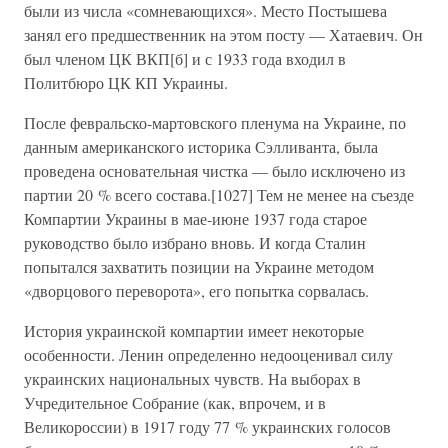
были из числа «сомневающихся». Место Постышева
занял его предшественник на этом посту — Хатаевич. Он
был членом ЦК ВКП[б] и с 1933 года входил в
Политбюро ЦК КП Украины.
После февральско-мартовского пленума на Украине, по
данным американского историка Сэлливанта, была
проведена основательная чистка — было исключено из
партии 20 % всего состава.[1027] Тем не менее на съезде
Компартии Украины в мае-июне 1937 года старое
руководство было избрано вновь. И когда Сталин
попытался захватить позиции на Украине методом
«дворцового переворота», его попытка сорвалась.
История украинской компартии имеет некоторые
особенности. Ленин определенно недооценивал силу
украинских национальных чувств. На выборах в
Учредительное Собрание (как, впрочем, и в
Великороссии) в 1917 году 77 % украинских голосов