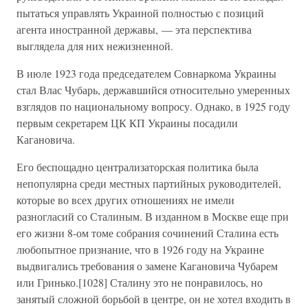
пытаться управлять Украиной полностью с позиций
агента иностранной державы, — эта перспектива
выглядела для них нежизненной.
В июле 1923 года председателем Совнаркома Украины
стал Влас Чубарь, державшийся относительно умеренных
взглядов по национальному вопросу. Однако, в 1925 году
первым секретарем ЦК КП Украины посадили
Кагановича.
Его беспощадно централизаторская политика была
непопулярна среди местных партийных руководителей,
которые во всех других отношениях не имели
разногласий со Сталиным. В изданном в Москве еще при
его жизни 8-ом томе собрания сочинений Сталина есть
любопытное признание, что в 1926 году на Украине
выдвигались требования о замене Кагановича Чубарем
или Гринько.[1028] Сталину это не понравилось, но
занятый сложной борьбой в центре, он не хотел входить в