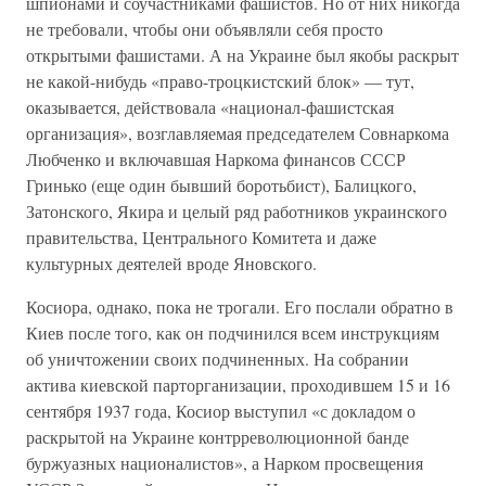
шпионами и соучастниками фашистов. Но от них никогда
не требовали, чтобы они объявляли себя просто
открытыми фашистами. А на Украине был якобы раскрыт
не какой-нибудь «право-троцкистский блок» — тут,
оказывается, действовала «национал-фашистская
организация», возглавляемая председателем Совнаркома
Любченко и включавшая Наркома финансов СССР
Гринько (еще один бывший боротьбист), Балицкого,
Затонского, Якира и целый ряд работников украинского
правительства, Центрального Комитета и даже
культурных деятелей вроде Яновского.
Косиора, однако, пока не трогали. Его послали обратно в
Киев после того, как он подчинился всем инструкциям
об уничтожении своих подчиненных. На собрании
актива киевской парторганизации, проходившем 15 и 16
сентября 1937 года, Косиор выступил «с докладом о
раскрытой на Украине контрреволюционной банде
буржуазных националистов», а Нарком просвещения