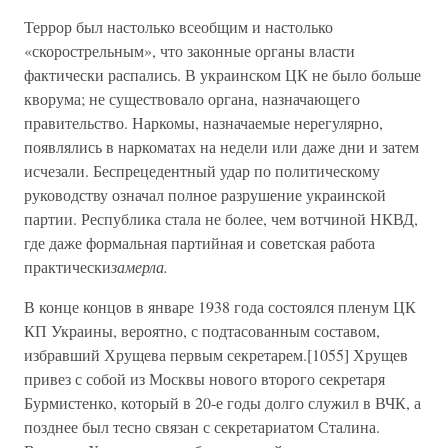
Террор был настолько всеобщим и настолько
«скорострельным», что законные органы власти
фактически распались. В украинском ЦК не было больше
кворума; не существовало органа, назначающего
правительство. Наркомы, назначаемые нерегулярно,
появлялись в наркоматах на недели или даже дни и затем
исчезали. Беспрецедентный удар по политическому
руководству означал полное разрушение украинской
партии. Республика стала не более, чем вотчиной НКВД,
где даже формальная партийная и советская работа
практически
замерла.
В конце концов в январе 1938 года состоялся пленум ЦК
КП Украины, вероятно, с подтасованным составом,
избравший Хрущева первым секретарем.[1055] Хрущев
привез с собой из Москвы нового второго секретаря
Бурмистенко, который в 20-е годы долго служил в ВЧК, а
позднее был тесно связан с секретариатом Сталина.