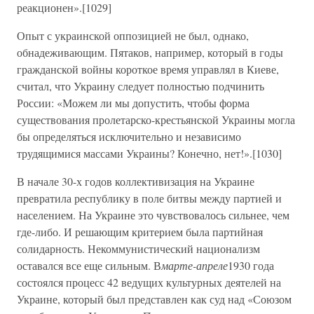
реакционен».[1029]
Опыт с украинской оппозицией не был, однако,
обнадеживающим. Пятаков, например, который в годы
гражданской войны короткое время управлял в Киеве,
считал, что Украину следует полностью подчинить
России: «Можем ли мы допустить, чтобы форма
существования пролетарско-крестьянской Украины могла
бы определяться исключительно и независимо
трудящимися массами Украины? Конечно, нет!».[1030]
В начале 30-х годов коллективизация на Украине
превратила республику в поле битвы между партией и
населением. На Украине это чувствовалось сильнее, чем
где-либо. И решающим критерием была партийная
солидарность. Некоммунистический национализм
оставался все еще сильным. В
марте-апреле
1930 года
состоялся процесс 42 ведущих культурных деятелей на
Украине, который был представлен как суд над «Союзом