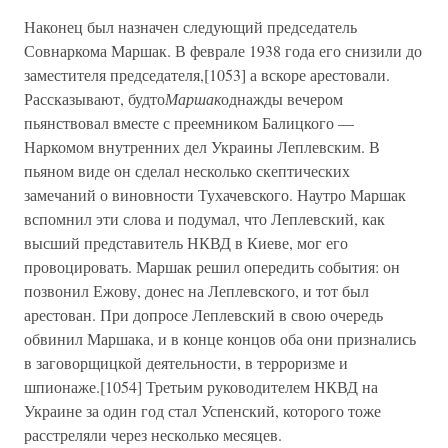
Наконец был назначен следующий председатель
Совнаркома Маршак. В феврале 1938 года его снизили до
заместителя председателя,[1053] а вскоре арестовали.
Рассказывают, будто
Маршак
однажды вечером
пьянствовал вместе с преемником Балицкого —
Наркомом внутренних дел Украины Леплевским. В
пьяном виде он сделал несколько скептических
замечаний о виновности Тухачевского. Наутро Маршак
вспомнил эти слова и подумал, что Леплевский, как
высший представитель НКВД в Киеве, мог его
провоцировать. Маршак решил опередить события: он
позвонил Ежову, донес на Леплевского, и тот был
арестован. При допросе Леплевский в свою очередь
обвинил Маршака, и в конце концов оба они признались
в заговорщицкой деятельности, в терроризме и
шпионаже.[1054] Третьим руководителем НКВД на
Украине за один год стал Успенский, которого тоже
расстреляли через несколько месяцев.