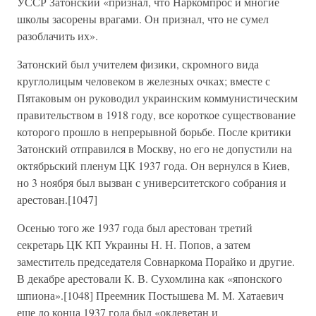
УССР Затонский «признал, что Наркомпрос и многие
школы засорены врагами. Он признал, что не сумел
разоблачить их».
Затонский был учителем физики, скромного вида
круглолицым человеком в железных очках; вместе с
Пятаковым он руководил украинским коммунистическим
правительством в 1918 году, все короткое существование
которого прошло в непрерывной борьбе. После критики
Затонский отправился в Москву, но его не допустили на
октябрьский пленум ЦК 1937 года. Он вернулся в Киев,
но 3 ноября был вызван с университетского собрания и
арестован.[1047]
Осенью того же 1937 года был арестован третий
секретарь ЦК КП Украины Н. Н. Попов, а затем
заместитель председателя Совнаркома Порайко и другие.
В декабре арестовали К. В. Сухомлина как «японского
шпиона».[1048] Преемник Постышева М. М. Хатаевич
еще до конца 1937 года был «оклеветан и