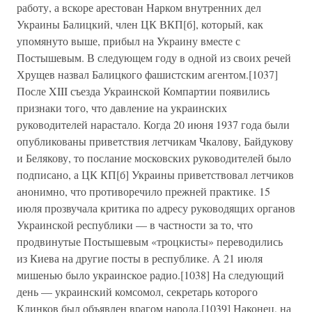
работу, а вскоре арестован Нарком внутренних дел
Украины Балицкий, член ЦК ВКП[б], который, как
упомянуто выше, прибыл на Украину вместе с
Постышевым. В следующем году в одной из своих речей
Хрущев назвал Балицкого фашистским агентом.[1037]
После XIII съезда Украинской Компартии появились
признаки того, что давление на украинских
руководителей нарастало. Когда 20 июня 1937 года были
опубликованы приветствия летчикам Чкалову, Байдукову
и Белякову, то послание московских руководителей было
подписано, а ЦК КП[б] Украины приветствовал летчиков
анонимно, что противоречило прежней практике. 15
июля прозвучала критика по адресу руководящих органов
Украинской республики — в частности за то, что
продвинутые Постышевым «троцкисты» переводились
из Киева на другие посты в республике. А 21 июля
мишенью было украинское радио.[1038] На следующий
день — украинский комсомол, секретарь которого
Клинков был объявлен врагом народа.[1039] Наконец, на