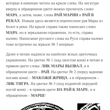
которые я начинаю читать на крыле слева. На лигатуре
вверху в обращенном цвете можно прочитать слово
МАРА
РАЙ МАРИН
РАЙ В
, а затем, ниже, слова
и
РЕКАХ
. Новым здесь является перенесение рая Мары из
болот в реки. На крыле справа также написано слово
МАРА
, но в зеркальном отражении, то есть, справа
налево. Написание русского слова на Руси справа налево
тоже встречено на зеркале № 3 впервые.
Далее я читаю надписи на наиболее ясных цветочных
украшениях. На цветке № 1 (над хвостом коня) я читаю в
ЛИК МАРЫ ВЫЗВАЛ
прямом цвете слова:
, и в
РАЙ
обращенном цвете –
. На цветке № 2 (перед задними
МАКОЖИ ЖРИЦА
ногами коня) –
, а в обращенном –
ЛИК ТИГРА
. На цветке № 3 (под поднятой передней
НА РАЙ К МАРЕ
ногой коня) – в прямом цвете
, и в
МАРШ
обращенном –
!