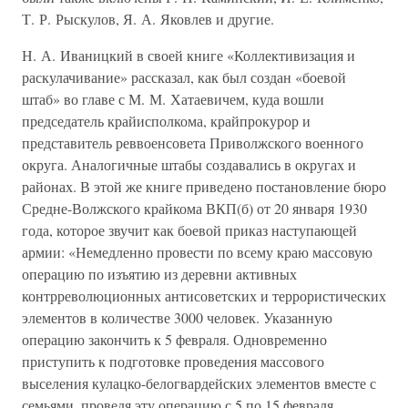
Т. Р. Рыскулов, Я. А. Яковлев и другие.
Н. А. Иваницкий в своей книге «Коллективизация и
раскулачивание» рассказал, как был создан «боевой
штаб» во главе с М. М. Хатаевичем, куда вошли
председатель крайисполкома, крайпрокурор и
представитель реввоенсовета Приволжского военного
округа. Аналогичные штабы создавались в округах и
районах. В этой же книге приведено постановление бюро
Средне-Волжского крайкома ВКП(б) от 20 января 1930
года, которое звучит как боевой приказ наступающей
армии: «Немедленно провести по всему краю массовую
операцию по изъятию из деревни активных
контрреволюционных антисоветских и террористических
элементов в количестве 3000 человек. Указанную
операцию закончить к 5 февраля. Одновременно
приступить к подготовке проведения массового
выселения кулацко-белогвардейских элементов вместе с
семьями, проведя эту операцию с 5 по 15 февраля.