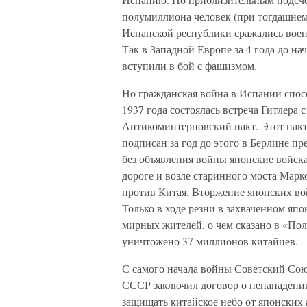
полумиллиона человек (при тогдашнем
Испанской республики сражались вое
Так в Западной Европе за 4 года до н
вступили в бой с фашизмом.
Но гражданская война в Испании спос
1937 года состоялась встреча Гитлера 
Антикоминтерновский пакт. Этот пакт
подписан за год до этого в Берлине п
без объявления войны японские войск
дороге и возле старинного моста Марк
против Китая. Вторжение японских во
Только в ходе резни в захваченном я
мирных жителей, о чем сказано в «По
уничтожено 37 миллионов китайцев.
С самого начала войны Советский Сою
СССР заключил договор о ненападении 
защищать китайское небо от японских 