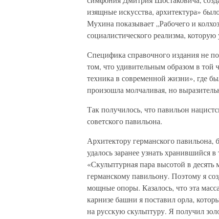
изящные искусства, архитектура» было
Мухина показывает „Рабочего и колхо
социалистического реализма, которую
Специфика справочного издания не п
том, что удивительным образом в той
техника в современной жизни», где б
произошла молчаливая, но выразитель
Так получилось, что павильон нацист
советского павильона.
Архитектору германского павильона,
удалось заранее узнать хранившийся в
«Скульптурная пара высотой в десять 
германскому павильону. Поэтому я соз
мощные опоры. Казалось, что эта масс
карнизе башни я поставил орла, которы
на русскую скульптуру. Я получил зо