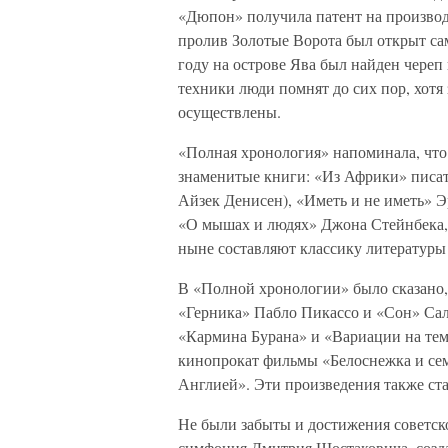
«Дюпон» получила патент на производ
пролив Золотые Ворота был открыт са
году на острове Ява был найден череп
техники люди помнят до сих пор, хотя
осуществлены.
«Полная хронология» напоминала, что
знаменитые книги: «Из Африки» писа
Айзек Денисен), «Иметь и не иметь» 
«О мышах и людях» Джона Стейнбека, 
ныне составляют классику литературы
В «Полной хронологии» было сказано,
«Герника» Пабло Пикассо и «Сон» Сал
«Кармина Бурана» и «Вариации на те
кинопрокат фильмы «Белоснежка и сем
Англией». Эти произведения также с
Не были забыты и достижения советск
симфония Дмитрия Шостаковича, создан