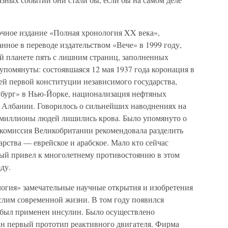
очное издание «Полная хронология XX века»,
нное в переводе издательством «Вече» в 1999 году,
ей планете пять с лишним страниц, заполненных
помянуты: состоявшаяся 12 мая 1937 года коронация в
ей первой конституции независимого государства,
нбург» в Нью-Йорке, национализация нефтяных
 Албании. Говорилось о сильнейших наводнениях на
 миллионы людей лишились крова. Было упомянуто о
я комиссия Великобритании рекомендовала разделить
рства — еврейское и арабское. Мало кто сейчас
орый привел к многолетнему противостоянию в этом
ду.
огия» замечательные научные открытия и изобретения
слим современной жизни. В том году появился
а был применен инсулин. Было осуществлено
ан первый прототип реактивного двигателя. Фирма