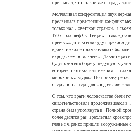
признавал, что «такой же награды удос
Молчаливая конфронтация двух держав
предвещала предстоящий конфликт меж
только над Советской страной. В свое
1937 года шеф СС Генрих Гиммлер зая
превосходят и всегда будут превосход
кровь позволяет нам создавать больше
народа, чем остальные… Давайте раз и
будут означать борьбу, ведущую к уни
которые противостоят немцам — главн
мировой культуры». По приказу рейхс
очередной лагерь для «недочеловеков
О том, что враги человечества были г
свидетельствовала продолжавшаяся в 1
страна была упомянута в «Полной хро
более десятка раз. Трехлетняя кровоп
главе с Франко пришли вооруженные с
Испанию. По приблизительным подсчет