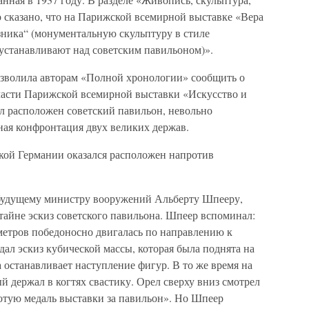
 сказано, что на Парижской всемирной выставке «Вера
зника“ (монументальную скульптуру в стиле
 устанавливают над советским павильоном)».
озволила авторам «Полной хронологии» сообщить о
 части Парижской всемирной выставки «Искусство и
ыл расположен советский павильон, невольно
ная конфронтация двух великих держав.
ской Германии оказался расположен напротив
 будущему министру вооружений Альберту Шпееру,
 тайне эскиз советского павильона. Шпеер вспоминал:
метров победоносно двигалась по направлению к
дал эскиз кубической массы, которая была поднята на
а останавливает наступление фигур. В то же время на
й держал в когтях свастику. Орел сверху вниз смотрел
лотую медаль выставки за павильон». Но Шпеер