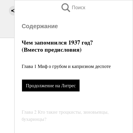
Поиск
Содержание
Чем запомнился 1937 год?
(Вместо предисловия)
Глава 1 Миф о грубом и капризном деспоте
Продолжение на Литрес
Глава 2 Кто такие троцкисты, зиновьевцы,
бухаринцы?