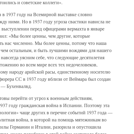
тоились и советские коллеги».
 в 1937 году на Всемирной выставке словно
ду ними. Но в 1937 году угроза свастики нависла не
м выступлении перед офицерами вермахта в январе
вил: «Мы более ценны, чем другие, которые
ить нас численно. Мы более ценны, потому что наша
, чем остальным, и быть лучшими вождями для нашего
 навсегда уясним себе, что следующие десятилетия
чтожению во всем мире всех тех недочеловеков,
ому народу арийской расы, единственному носителю
фюрера СС в 1937 году вблизи от Веймара был создан
» — Бухенвалвд.
отовы перейти от угроз к военным действиям,
937 году гражданская война в Испании. Поэтому эта
нологии» чаще других в перечне событий 1937 года —
ролитная война, в которой на помощь мятежникам во
илы Германии и Италии, разорила и опустошила
ам, число погибших в этой войне составило более