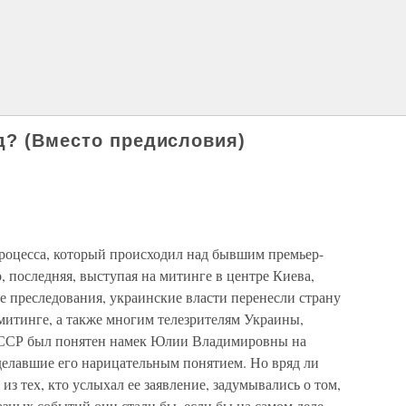
д? (Вместо предисловия)
 процесса, который происходил над бывшим премьер-
последняя, выступая на митинге в центре Киева,
ые преследования, украинские власти перенесли страну
 митинге, а также многим телезрителям Украины,
СССР был понятен намек Юлии Владимировны на
сделавшие его нарицательным понятием. Но вряд ли
з тех, кто услыхал ее заявление, задумывались о том,
зных событий они стали бы, если бы на самом деле