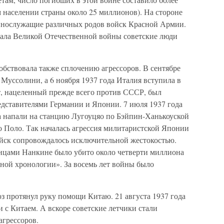
 населении страны около 25 миллионов). На стороне
ннослужащие различных родов войск Красной Армии.
ачала Великой Отечественной войны советские люди
обствовала также сплочению агрессоров. В сентябре
с Муссолини, а 6 ноября 1937 года Италия вступила в
, нацеленный прежде всего против СССР, был
редставителями Германии и Японии. 7 июля 1937 года
а напали на станцию Лугоуцяо по Бэйпин-Ханькоуской
о Поло. Так началась агрессия милитаристской Японии
йск сопровождалось исключительной жестокостью.
понцами Нанкине было убито около четверти миллиона
лной хронологии». За восемь лет войны было
з протянул руку помощи Китаю. 21 августа 1937 года
с Китаем. А вскоре советские летчики стали
агрессоров.