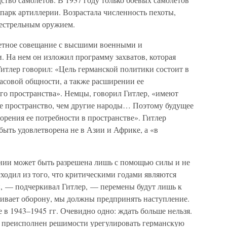
парк артиллерии. Возрастала численность пехоты,
естрельным оружием.
кретное совещание с высшими военными и
. На нем он изложил программу захватов, которая
 Гитлер говорил: «Цель германской политики состоит в
асовой общности, а также расширении ее
го пространства». Немцы, говорил Гитлер, «имеют
ое пространство, чем другие народы… Поэтому будущее
орения ее потребности в пространстве». Гитлер
быть удовлетворена не в Азии и Африке, а «в
ании может быть разрешена лишь с помощью силы и не
ходил из того, что критическими годами являются
и, — подчеркивал Гитлер, — перемены будут лишь к
ивает оборону, мы должны предпринять наступление.
 в 1943–1945 гг. Очевидно одно: ждать больше нельзя.
ет преисполнен решимости урегулировать германскую