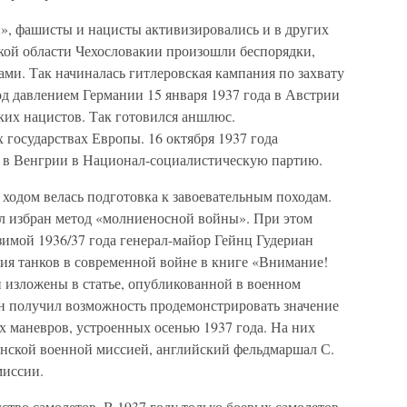
», фашисты и нацисты активизировались и в других
тской области Чехословакии произошли беспорядки,
ми. Так начиналась гитлеровская кампания по захвату
Под давлением Германии 15 января 1937 года в Австрии
ких нацистов. Так готовился аншлюс.
государствах Европы. 16 октября 1937 года
 в Венгрии в Национал-социалистическую партию.
ходом велась подготовка к завоевательным походам.
л избран метод «молниеносной войны». При этом
зимой 1936/37 года генерал-майор Гейнц Гудериан
ия танков в современной войне в книге «Внимание!
 изложены в статье, опубликованной в военном
ан получил возможность продемонстрировать значение
х маневров, устроенных осенью 1937 года. На них
янской военной миссией, английский фельдмаршал С.
миссии.
тво самолетов. В 1937 году только боевых самолетов