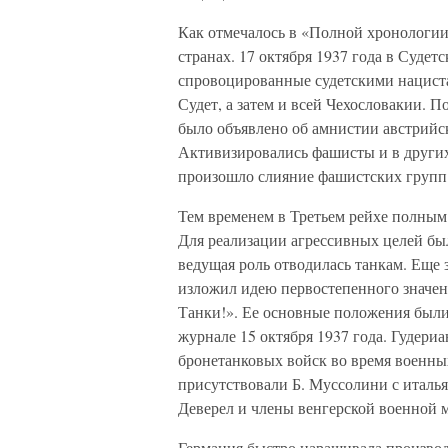
Как отмечалось в «Полной хронологии
странах. 17 октября 1937 года в Суде
спровоцированные судетскими нациста
Судет, а затем и всей Чехословакии. 
было объявлено об амнистии австрийс
Активизировались фашисты и в других 
произошло слияние фашистских групп
Тем временем в Третьем рейхе полным 
Для реализации агрессивных целей бы
ведущая роль отводилась танкам. Еще 
изложил идею первостепенного значен
Танки!». Ее основные положения были
журнале 15 октября 1937 года. Гудери
бронетанковых войск во время военны
присутствовали Б. Муссолини с италь
Деверел и члены венгерской военной 
Германия быстро наращивала производс