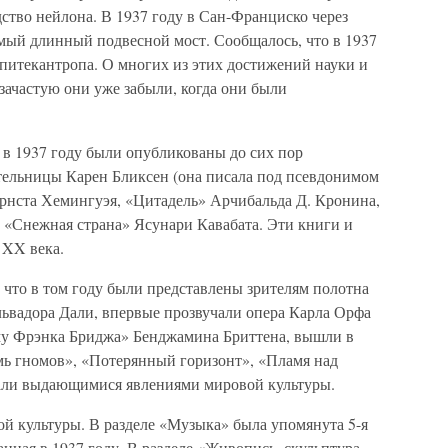
ство нейлона. В 1937 году в Сан-Франциско через
мый длинный подвесной мост. Сообщалось, что в 1937
 питекантропа. О многих из этих достижений науки и
 зачастую они уже забыли, когда они были
 в 1937 году были опубликованы до сих пор
тельницы Карен Бликсен (она писала под псевдонимом
Эрнста Хемингуэя, «Цитадель» Арчибальда Д. Кронина,
«Снежная страна» Ясунари Кавабата. Эти книги и
 XX века.
 что в том году были представлены зрителям полотна
ьвадора Дали, впервые прозвучали опера Карла Орфа
му Фрэнка Бриджа» Бенджамина Бриттена, вышли в
ь гномов», «Потерянный горизонт», «Пламя над
тали выдающимися явлениями мировой культуры.
ой культуры. В разделе «Музыка» была упомянута 5-я
ная в 1937 году. В разделе «Живопись, скульптура,