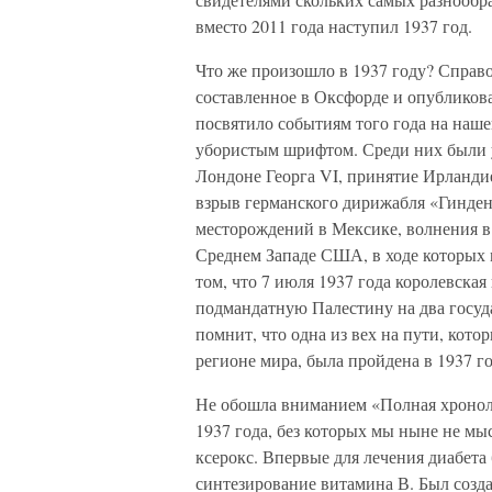
вместо 2011 года наступил 1937 год.
Что же произошло в 1937 году? Справ
составленное в Оксфорде и опубликова
посвятило событиям того года на наш
убористым шрифтом. Среди них были у
Лондоне Георга VI, принятие Ирланди
взрыв германского дирижабля «Гинде
месторождений в Мексике, волнения в
Среднем Западе США, в ходе которых
том, что 7 июля 1937 года королевска
подмандатную Палестину на два госуда
помнит, что одна из вех на пути, кот
регионе мира, была пройдена в 1937 го
Не обошла вниманием «Полная хронол
1937 года, без которых мы ныне не мы
ксерокс. Впервые для лечения диабет
синтезирование витамина В. Был созд