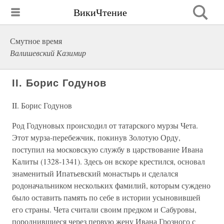
ВикиЧтение
Смутное время
Валишевский Казимир
II. Борис Годунов
II. Борис Годунов
Род Годуновых происходил от татарского мурзы Чета.
Этот мурза-перебежчик, покинув Золотую Орду,
поступил на московскую службу в царствование Ивана
Калиты (1328-1341). Здесь он вскоре крестился, основал
знаменитый Ипатьевский монастырь и сделался
родоначальником нескольких фамилий, которым суждено
было оставить память по себе в истории усыновившей
его страны. Чета считали своим предком и Сабуровы,
породнившиеся через первую жену Ивана Грозного с