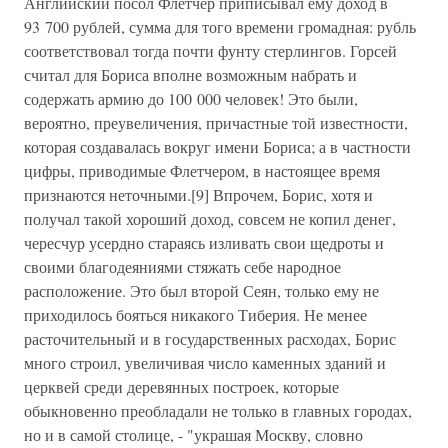
Английский посол Флетчер приписывал ему доход в
93 700 рублей, сумма для того времени громадная: рубль
соответствовал тогда почти фунту стерлингов. Горсей
считал для Бориса вполне возможным набрать и
содержать армию до 100 000 человек! Это были,
вероятно, преувеличения, причастные той известности,
которая создавалась вокруг имени Бориса; а в частности
цифры, приводимые Флетчером, в настоящее время
признаются неточными.[9] Впрочем, Борис, хотя и
получал такой хороший доход, совсем не копил денег,
чересчур усердно стараясь изливать свои щедроты и
своими благодеяниями стяжать себе народное
расположение. Это был второй Сеян, только ему не
приходилось бояться никакого Тиберия. Не менее
расточительный и в государственных расходах, Борис
много строил, увеличивая число каменных зданий и
церквей среди деревянных построек, которые
обыкновенно преобладали не только в главных городах,
но и в самой столице, - "украшая Москву, словно