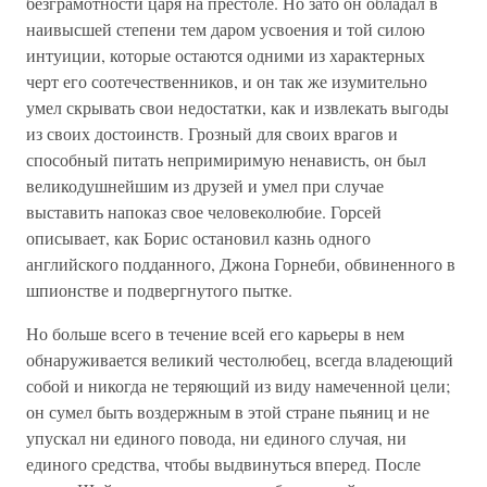
безграмотности царя на престоле. Но зато он обладал в
наивысшей степени тем даром усвоения и той силою
интуиции, которые остаются одними из характерных
черт его соотечественников, и он так же изумительно
умел скрывать свои недостатки, как и извлекать выгоды
из своих достоинств. Грозный для своих врагов и
способный питать непримиримую ненависть, он был
великодушнейшим из друзей и умел при случае
выставить напоказ свое человеколюбие. Горсей
описывает, как Борис остановил казнь одного
английского подданного, Джона Горнеби, обвиненного в
шпионстве и подвергнутого пытке.
Но больше всего в течение всей его карьеры в нем
обнаруживается великий честолюбец, всегда владеющий
собой и никогда не теряющий из виду намеченной цели;
он сумел быть воздержным в этой стране пьяниц и не
упускал ни единого повода, ни единого случая, ни
единого средства, чтобы выдвинуться вперед. После