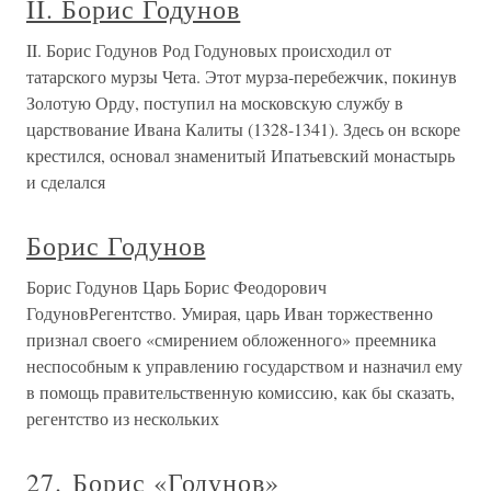
II. Борис Годунов
II. Борис Годунов Род Годуновых происходил от
татарского мурзы Чета. Этот мурза-перебежчик, покинув
Золотую Орду, поступил на московскую службу в
царствование Ивана Калиты (1328-1341). Здесь он вскоре
крестился, основал знаменитый Ипатьевский монастырь
и сделался
Борис Годунов
Борис Годунов Царь Борис Феодорович
ГодуновРегентство. Умирая, царь Иван торжественно
признал своего «смирением обложенного» преемника
неспособным к управлению государством и назначил ему
в помощь правительственную комиссию, как бы сказать,
регентство из нескольких
27. Борис «Годунов»