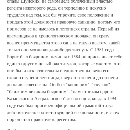
опалы Шуйских, на самом деле облеченный властью
регента некоторого рода, он терпеливо и искусно
трудился над тем, как бы упрочить свое положение и
придать этой должности правовую санкцию, потому что
примеров ее не имелось в летописях страны. Первый из
временщиков в хронологическом порядке, он сразу
вознес преимущества этого сана на такую высоту, какой
только они могли когда-либо достигнуть. С 1581 года
Борис был боярином, начиная с 1584 он присваивает себе
один за другим целый ряд титулов, которые уже тем, что
они были исключительны и единственны, вели его,
словно ступени лестницы, вверх от степени до степени
до наивысшего сана. Он был "конюшим", "слугою",
"ближним великим боярином", "наместником царств
Казанского и Астраханского" до того дня, когда в 1594
году ему был присвоен официальной грамотой титул,
действительно соответствующий его должности, и с тех
пор он стал правителем, регентом.