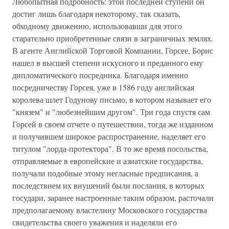
Любопытная подробность: этой последней ступени он
достиг лишь благодаря некоторому, так сказать,
обходному движению, использовавши для этого
старательно приобретенные связи в заграничных землях.
В агенте Английской Торговой Компании, Горсее, Борис
нашел в высшей степени искусного и преданного ему
дипломатического посредника. Благодаря именно
посредничеству Горсея, уже в 1586 году английская
королева шлет Годунову письмо, в котором называет его
"князем" и "любезнейшим другом". Три года спустя сам
Горсей в своем отчете о путешествии, тогда же изданном
и получившем широкое распространение, наделяет его
титулом "лорда-протектора". В то же время посольства,
отправляемые в европейские и азиатские государства,
получали подобные этому негласные предписания, а
последствием их внушений были послания, в которых
государи, заранее настроенные таким образом, расточали
предполагаемому властелину Московского государства
свидетельства своего уважения и наделяли его