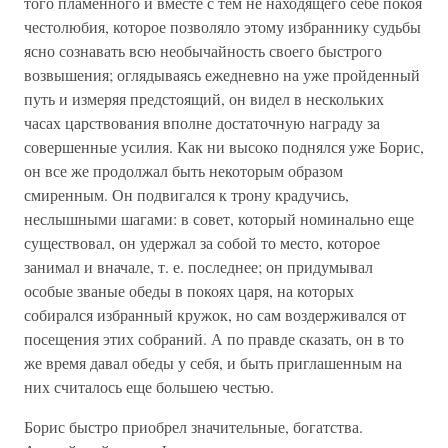
того пламенного и вместе с тем не находящего себе покоя
честолюбия, которое позволяло этому избраннику судьбы
ясно сознавать всю необычайность своего быстрого
возвышения; оглядываясь ежедневно на уже пройденный
путь и измеряя предстоящий, он видел в нескольких
часах царствования вполне достаточную награду за
совершенные усилия. Как ни высоко поднялся уже Борис,
он все же продолжал быть некоторым образом
смиренным. Он подвигался к трону крадучись,
неслышными шагами: в совет, который номинально еще
существовал, он удержал за собой то место, которое
занимал и вначале, т. е. последнее; он придумывал
особые званые обеды в покоях царя, на которых
собирался избранный кружок, но сам воздерживался от
посещения этих собраний. А по правде сказать, он в то
же время давал обеды у себя, и быть приглашенным на
них считалось еще большею честью.
Борис быстро приобрел значительные, богатства.