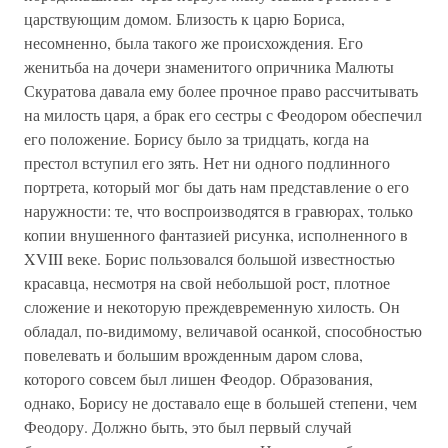
царствующим домом. Близость к царю Бориса,
несомненно, была такого же происхождения. Его
женитьба на дочери знаменитого опричника Малюты
Скуратова давала ему более прочное право рассчитывать
на милость царя, а брак его сестры с Феодором обеспечил
его положение. Борису было за тридцать, когда на
престол вступил его зять. Нет ни одного подлинного
портрета, который мог бы дать нам представление о его
наружности: те, что воспроизводятся в гравюрах, только
копии внушенного фантазией рисунка, исполненного в
XVIII веке. Борис пользовался большой известностью
красавца, несмотря на свой небольшой рост, плотное
сложение и некоторую преждевременную хилость. Он
обладал, по-видимому, величавой осанкой, способностью
повелевать и большим врожденным даром слова,
которого совсем был лишен Феодор. Образования,
однако, Борису не доставало еще в большей степени, чем
Феодору. Должно быть, это был первый случай