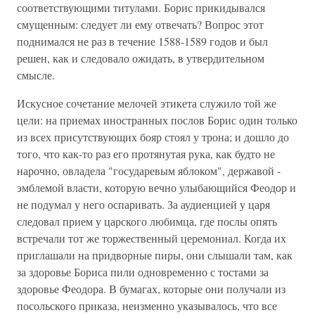
соответствующими титулами. Борис прикидывался
смущенным: следует ли ему отвечать? Вопрос этот
поднимался не раз в течение 1588-1589 годов и был
решен, как и следовало ожидать, в утвердительном
смысле.
Искусное сочетание мелочей этикета служило той же
цели: на приемах иностранных послов Борис один только
из всех присутствующих бояр стоял у трона; и дошло до
того, что как-то раз его протянутая рука, как будто не
нарочно, овладела "государевым яблоком", державой -
эмблемой власти, которую вечно улыбающийся Феодор и
не подумал у него оспаривать. За аудиенцией у царя
следовал прием у царского любимца, где послы опять
встречали тот же торжественный церемониал. Когда их
приглашали на придворные пиры, они слышали там, как
за здоровье Бориса пили одновременно с тостами за
здоровье Феодора. В бумагах, которые они получали из
посольского приказа, неизменно указывалось, что все