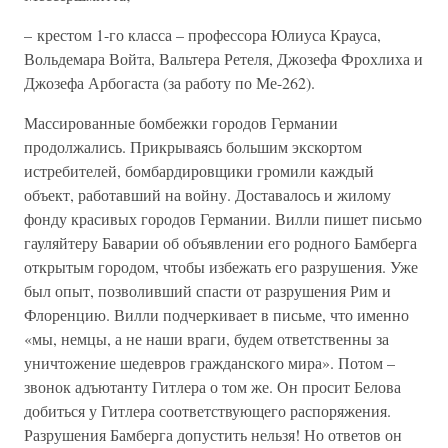
– крестом 1-го класса – профессора Юлиуса Крауса,
Вольдемара Войта, Вальтера Ретеля, Джозефа Фрохлиха и
Джозефа Арбогаста (за работу по Ме-262).
Массированные бомбежки городов Германии
продолжались. Прикрываясь большим экскортом
истребителей, бомбардировщики громили каждый
объект, работавший на войну. Доставалось и жилому
фонду красивых городов Германии. Вилли пишет письмо
гауляйтеру Баварии об объявлении его родного Бамберга
открытым городом, чтобы избежать его разрушения. Уже
был опыт, позволивший спасти от разрушения Рим и
Флоренцию. Вилли подчеркивает в письме, что именно
«мы, немцы, а не наши враги, будем ответственны за
уничтожение шедевров гражданского мира». Потом –
звонок адъютанту Гитлера о том же. Он просит Белова
добиться у Гитлера соответствующего распоряжения.
Разрушения Бамберга допустить нельзя! Но ответов он