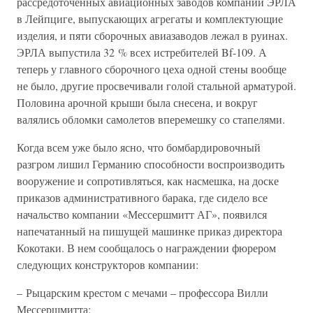
рассредоточенных авиационных заводов компании ЭРЛА
в Лейпциге, выпускающих агрегаты и комплектующие
изделия, и пяти сборочных авиазаводов лежал в руинах.
ЭРЛА выпустила 32 % всех истребителей Bf-109. А
теперь у главного сборочного цеха одной стены вообще
не было, другие просвечивали голой стальной арматурой.
Половина арочной крыши была снесена, и вокруг
валялись обломки самолетов вперемешку со стапелями.
Когда всем уже было ясно, что бомбардировочный
разгром лишил Германию способности воспроизводить
вооружение и сопротивляться, как насмешка, на доске
приказов административного барака, где сидело все
начальство компании «Мессершмитт АГ», появился
напечатанный на пишущей машинке приказ директора
Кокотаки. В нем сообщалось о награждении фюрером
следующих конструкторов компании:
– Рыцарским крестом с мечами – профессора Вилли
Мессершмитта;