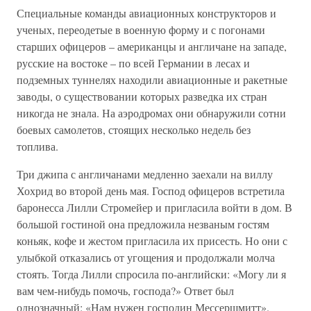
Специальные команды авиационных конструкторов и
ученых, переодетые в военную форму и с погонами
старших офицеров – американцы и англичане на западе,
русские на востоке – по всей Германии в лесах и
подземных туннелях находили авиационные и ракетные
заводы, о существовании которых разведка их стран
никогда не знала. На аэродромах они обнаружили сотни
боевых самолетов, стоящих несколько недель без
топлива.
Три джипа с англичанами медленно заехали на виллу
Хохрид во второй день мая. Господ офицеров встретила
баронесса Лилли Стромейер и пригласила войти в дом. В
большой гостиной она предложила незваным гостям
коньяк, кофе и жестом пригласила их присесть. Но они с
улыбкой отказались от угощения и продолжали молча
стоять. Тогда Лилли спросила по-английски: «Могу ли я
вам чем-нибудь помочь, господа?» Ответ был
однозначный: «Нам нужен господин Мессершмитт».