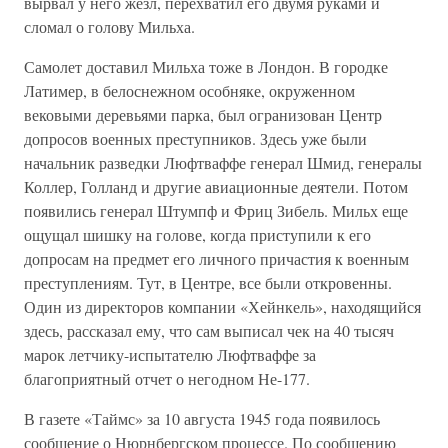
вырвал у него жезл, перехватил его двумя руками и
сломал о голову Мильха.
Самолет доставил Мильха тоже в Лондон. В городке
Латимер, в белоснежном особняке, окруженном
вековыми деревьями парка, был огранизован Центр
допросов военных преступников. Здесь уже были
начальник разведки Люфтваффе генерал Шмид, генералы
Коллер, Голланд и другие авиационные деятели. Потом
появились генерал Штумпф и Фриц Зибель. Мильх еще
ощущал шишку на голове, когда приступили к его
допросам на предмет его личного причастия к военным
преступлениям. Тут, в Центре, все были откровенны.
Один из директоров компании «Хейнкель», находящийся
здесь, рассказал ему, что сам выписал чек на 40 тысяч
марок летчику-испытателю Люфтваффе за
благоприятный отчет о негодном Не-177.
В газете «Таймс» за 10 августа 1945 года появилось
сообщение о Нюрнбергском процессе. По сообщению