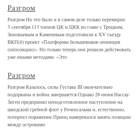
Разгром
Разгром Но это было и в самом деле только перемирие.
3 сентября 113 членов ЦК и ЦКК во главе с Троцким,
Зиновьевым и Каменевым подготовили к XV съезду
ВКП(б) проект «Платформы большевиков-ленинцев
(оппозиции)». Но только теперь они решили действовать
уже иными методами. «Это
Разгром
Разгром Казалось, силы Густава III окончательно
подорваны и война завершается Однако 28 июня Нассау-
Зиген предпринял неподготовленное наступление на
шведский гребной флот у Роченсальма и, естественно,
потерпел поражение.Принц намеревался занять позицию
между островами