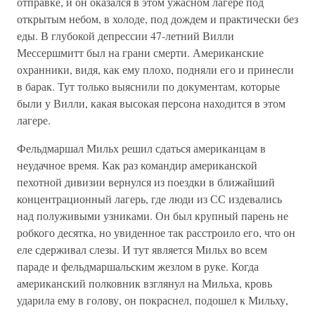
отправке, и он оказался в этом ужасном лагере под
открытым небом, в холоде, под дождем и практически без
еды. В глубокой депрессии 47-летний Вилли
Мессершмитт был на грани смерти. Американские
охранники, видя, как ему плохо, подняли его и принесли
в барак. Тут только выяснили по документам, которые
были у Вилли, какая высокая персона находится в этом
лагере.
Фельдмаршал Мильх решил сдаться американцам в
неудачное время. Как раз командир американской
пехотной дивизии вернулся из поездки в ближайший
концентрационный лагерь, где люди из СС издевались
над полуживыми узниками. Он был крупный парень не
робкого десятка, но увиденное так расстроило его, что он
еле сдерживал слезы. И тут является Мильх во всем
параде и фельдмаршальским жезлом в руке. Когда
американский полковник взглянул на Мильха, кровь
ударила ему в голову, он покраснел, подошел к Мильху,