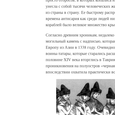
унесла с собой тысячи человеческих жи
из страны в страну. Ее быстрому расп
времена антисария как среди людей низ
кораблей было великое множество крыс
Согласно древним хроникам, недалеко
могильный камень с надписью, которая 
Европу из Азии в 1338 году. Очевидно
воины-татары, которые старались расш
половине XIV века вторглись в Таври
проникновения на полуостров «черная 
впоследствии охватила практически в