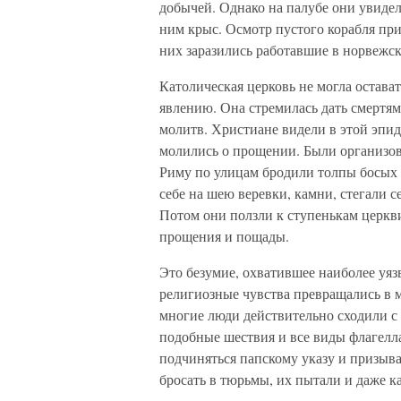
добычей. Однако на палубе они увиде
ним крыс. Осмотр пустого корабля при
них заразились работавшие в норвежск
Католическая церковь не могла остава
явлению. Она стремилась дать смертям
молитв. Христиане видели в этой эпид
молились о прощении. Были организо
Риму по улицам бродили толпы босых
себе на шею веревки, камни, стегали 
Потом они ползли к ступенькам церкв
прощения и пощады.
Это безумие, охватившее наиболее уяз
религиозные чувства превращались в м
многие люди действительно сходили с 
подобные шествия и все виды флагелла
подчиняться папскому указу и призыва
бросать в тюрьмы, их пытали и даже к