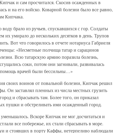
Кипчак и сам просчитался. Скосив осажденных в
ась и на его войско. Коварной болезни было все равно,
там Кипчака.
воду брало из ручьев, спускавшихся с гор. Солдаты
ем их умирало до нескольких десятков в день. Трупов
нить. Вот что говорилось в отчете нотариуса Габриеля
ьяченцы: «Несметные полчища татар и сарацинов
олезни. Всю татарскую армию поразила болезнь,
сгущались соки, потом они загнивали, развивалась
 и помощь врачей были бессильны…»
ния своих воинов от повальной болезни, Кипчак решил
фы. Он заставлял пленных из числа местных грузить
город и сбрасывать там. Более того, он приказал
ых пушки и обстреливать ими осажденный город.
е уменьшалось. Вскоре Кипчак не мог досчитаться и
тлали все побережье, их стали сбрасывать в море.
уи и стоявших в порту Каффы, нетерпеливо наблюдали