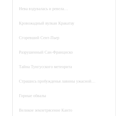
Нева вздувалась и ревела…
Кровожадный вулкан Кракатау
Сгоревший Сент-Пьер
Разрушенный Сан-Франциско
Тайна Тунгусского метеорита
Страшись пробужденья лавины ужасной…
Горные обвалы
Великое землетрясение Канто