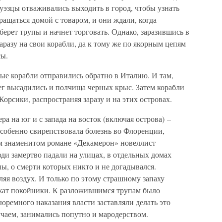
уэзцы отваживались выходить в город, чтобы узнать
ращаться домой с товаром, и они ждали, когда
уберет трупы и начнет торговать. Однако, заразившись в
аразу на свои корабли, да к тому же по якорным цепям
сы.
е корабли отправились обратно в Италию. И там,
рег высадились и полчища черных крыс. Затем корабли
рсики, распространяя заразу и на этих островах.
ра на юг и с запада на восток (включая острова) –
Особенно свирепствовала болезнь во Флоренции,
ем знаменитом романе «Декамерон» новеллист
ди замертво падали на улицах, в отдельных домах
 о смерти которых никто и не догадывался.
яя воздух. И только по этому страшному запаху
ежат покойники. К разложившимся трупам было
тюремного наказания власти заставляли делать это
учаем, занимались попутно и мародерством.