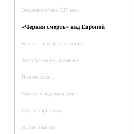
Эпидемия чумы в XIV веке
«Черная смерть» над Европой
Винета – немецкая Атлантида
Землетрясение в Лиссабоне
По воле волн…
Часовня у подножия Этны
Гибель Порт-Ройала
Вулкан Тамбора