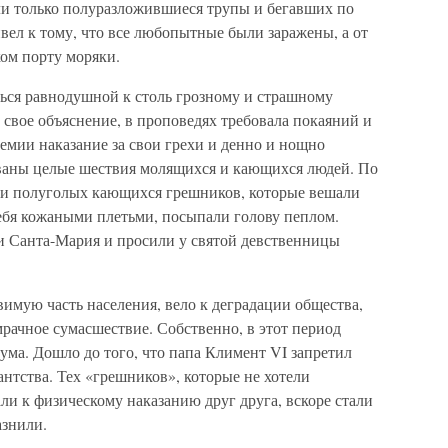
ли только полуразложившиеся трупы и бегавших по
вел к тому, что все любопытные были заражены, а от
ом порту моряки.
ться равнодушной к столь грозному и страшному
 свое объяснение, в проповедях требовала покаяний и
емии наказание за свои грехи и денно и нощно
ваны целые шествия молящихся и кающихся людей. По
 и полуголых кающихся грешников, которые вешали
себя кожаными плетьми, посыпали голову пеплом.
и Санта-Мария и просили у святой девственницы
вимую часть населения, вело к деградации общества,
рачное сумасшествие. Собственно, в этот период
ума. Дошло до того, что папа Климент VI запретил
нтства. Тех «грешников», которые не хотели
ли к физическому наказанию друг друга, вскоре стали
азнили.