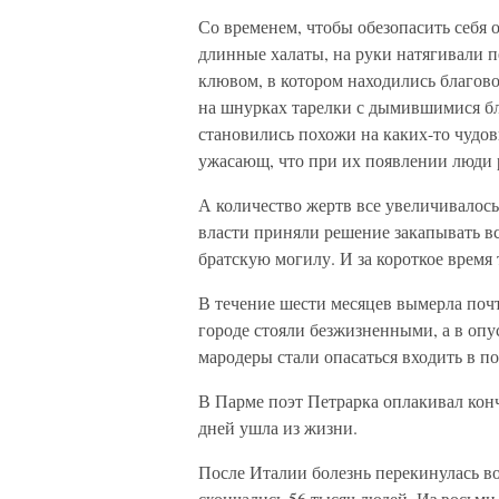
Со временем, чтобы обезопасить себя 
длинные халаты, на руки натягивали 
клювом, в котором находились благов
на шнурках тарелки с дымившимися бл
становились похожи на каких-то чудо
ужасающ, что при их появлении люди р
А количество жертв все увеличивалось
власти приняли решение закапывать вс
братскую могилу. И за короткое время 
В течение шести месяцев вымерла поч
городе стояли безжизненными, а в опу
мародеры стали опасаться входить в 
В Парме поэт Петрарка оплакивал кончи
дней ушла из жизни.
После Италии болезнь перекинулась в
скончались 56 тысяч людей. Из восьми