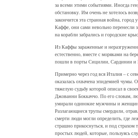
за всеми этими событиями. Иногда ген
обстановку. Им очень не хотелось возв
закончится эта странная война, город 
Каффе, они сами невольно перенесли з
на корабли забрались и городские кры
Из Каффы зараженные и неразгруженны
естественно, вместе с моряками на бе
пошли в порты Сицилии, Сардинии и Ко
Примерно через год вся Италия – с севе
оказалась охвачена эпидемией чумы. 
тяжелую судьбу которой описал в сво
Джованни Боккаччо. По его словам, лю
умирали одинокие мужчины и женщины,
Разлагающиеся трупы смердили, отравл
смерти люди могли определить, где л
страшно прикоснуться, и под страхом 
простых людей, которые, пользуясь сл