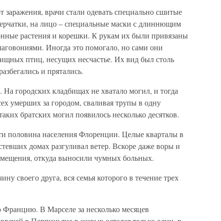
от заражения, врачи стали одевать специально сшитые
перчатки, на лицо – специальные маски с длиннющим
онные растения и корешки. К рукам их были привязаны
аговониями. Иногда это помогало, но сами они
вищных птиц, несущих несчастье. Их вид был столь
азбегались и прятались.
. На городских кладбищах не хватало могил, и тогда
ех умерших за городом, сваливая трупы в одну
таких братских могил появилось несколько десятков.
ти половина населения Флоренции. Целые кварталы в
стевших домах разгуливал ветер. Вскоре даже воры и
помещения, откуда выносили чумных больных.
ну своего друга, вся семья которого в течение трех
о Францию. В Марселе за несколько месяцев
 врачей в Перпиньяне в живых остался только один, в