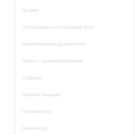
Цунами
Губительные итоги песчаной бури
Землетрясения в русской земле
Злодеи с ласковыми именами
Тайфуны
Грозный Уаскаран
Год катастроф
Вулкан Руис