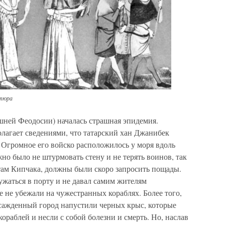
атюра
шней Феодосии) началась страшная эпидемия.
лагает сведениями, что татарский хан Джанибек
 Огромное его войско расположилось у моря вдоль
о было не штурмовать стену и не терять воинов, так
етам Кипчака, должны были скоро запросить пощады.
ужаться в порту и не давал самим жителям
е не убежали на чужестранных кораблях. Более того,
осажденный город напустили черных крыс, которые
ораблей и несли с собой болезни и смерть. Но, наслав