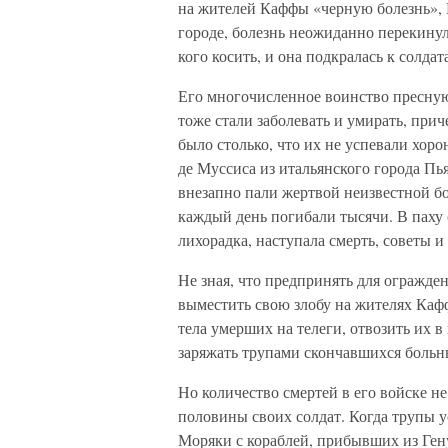
на жителей Каффы «черную болезнь», 
городе, болезнь неожиданно перекинул
кого косить, и она подкралась к солда
Его многочисленное воинство пресную 
тоже стали заболевать и умирать, прич
было столько, что их не успевали хоро
де Муссиса из итальянского города П
внезапно пали жертвой неизвестной б
каждый день погибали тысячи. В паху 
лихорадка, наступала смерть, советы
Не зная, что предпринять для огражде
выместить свою злобу на жителях Каф
тела умерших на телеги, отвозить их в 
заряжать трупами скончавшихся больн
Но количество смертей в его войске н
половины своих солдат. Когда трупы ус
Моряки с кораблей, прибывших из Ген