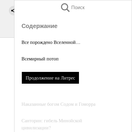
Поиск
Содержание
Все порождено Вселенной…
Всемирный потоп
Продолжение на Литрес
Наказанные богом Содом и Гоморра
Санторин: гибель Минойской
цивилизации?