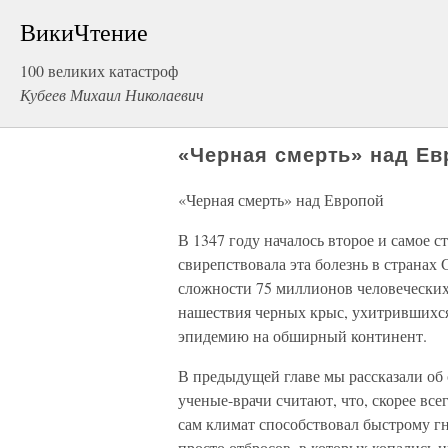
ВикиЧтение
100 великих катастроф
Кубеев Михаил Николаевич
«Черная смерть» над Ев
«Черная смерть» над Европой
В 1347 году началось второе и самое 
свирепствовала эта болезнь в странах 
сложности 75 миллионов человеческих
нашествия черных крыс, ухитрившихся
эпидемию на обширный континент.
В предыдущей главе мы рассказали об 
ученые-врачи считают, что, скорее все
сам климат способствовал быстрому г
просто отбросов, в которых копались н