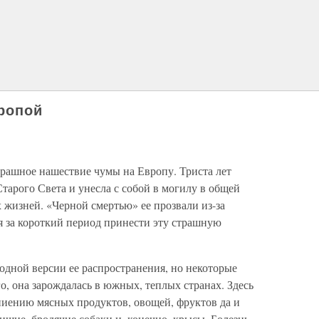
ропой
страшное нашествие чумы на Европу. Триста лет
Старого Света и унесла с собой в могилу в общей
 жизней. «Черной смертью» ее прозвали из-за
 за короткий период принести эту страшную
одной версии ее распространения, но некоторые
го, она зарождалась в южных, теплых странах. Здесь
ниению мясных продуктов, овощей, фруктов да и
ищие, бродячие собаки и, конечно, крысы. Болезнь