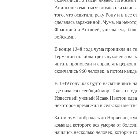
Авиньоне семь тысяч домов оказались 
того, что освятили реку Рону и в нее с
сделалась зараженной. Чума, на неко
Францией и Англией, унесла куда бол
войсками.
В конце 1348 года чума проникла на 
Германии погибла треть духовенства, 
читать проповеди и справлять церковн
скончались 960 человек, а потом кажд
В 1349 году, как будто насытившись н
где начался всеобщий мор. Только в 
Известный ученый Исаак Ньютон едва н
некоторое время жил в сельской местн
Затем чума добралась до Норвегии, куд
команда которого вся умерла от болезн
нашлись несколько человек, которые п