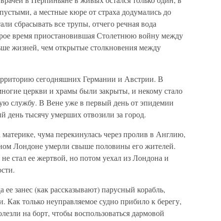
пустыми, а местные кюре от страха додумались до
тали сбрасывать все трупы, отчего речная вода
торое время приостановившая Столетнюю войну между
ьше жизней, чем открытые столкновения между
территорию сегодняшних Германии и Австрии. В
многие церкви и храмы были закрыты, и некому стало
ую службу. В Вене уже в первый день от эпидемии
ый день тысячу умерших отвозили за город.
а материке, чума перекинулась через пролив в Англию,
одном Лондоне умерли свыше половины его жителей.
е стал ее жертвой, но потом уехал из Лондона и
ости.
а ее занес (как рассказывают) парусный корабль,
и. Как только неуправляемое судно прибило к берегу,
олезли на борт, чтобы воспользоваться дармовой