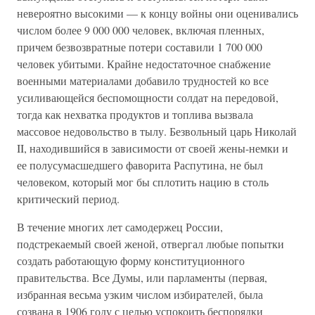
невероятно высокими — к концу войны они оценивались
числом более 9 000 000 человек, включая пленных,
причем безвозвратные потери составили 1 700 000
человек убитыми. Крайне недостаточное снабжение
военными материалами добавило трудностей ко все
усиливающейся беспомощности солдат на передовой,
тогда как нехватка продуктов и топлива вызвала
массовое недовольство в тылу. Безвольный царь Николай
II, находившийся в зависимости от своей жены-немки и
ее полусумасшедшего фаворита Распутина, не был
человеком, который мог бы сплотить нацию в столь
критический период.
В течение многих лет самодержец России,
подстрекаемый своей женой, отвергал любые попытки
создать работающую форму конституционного
правительства. Все Думы, или парламенты (первая,
избранная весьма узким числом избирателей, была
созвана в 1906 году с целью успокоить беспорядки