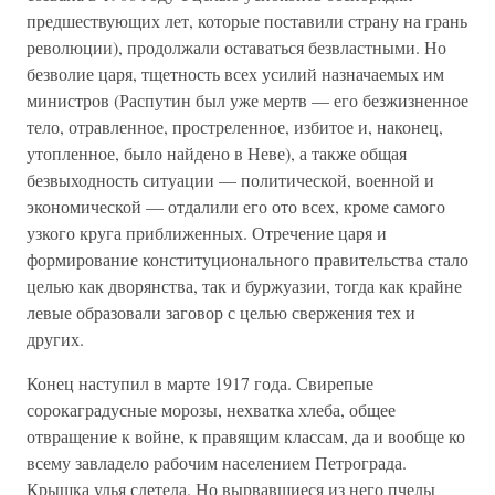
предшествующих лет, которые поставили страну на грань
революции), продолжали оставаться безвластными. Но
безволие царя, тщетность всех усилий назначаемых им
министров (Распутин был уже мертв — его безжизненное
тело, отравленное, простреленное, избитое и, наконец,
утопленное, было найдено в Неве), а также общая
безвыходность ситуации — политической, военной и
экономической — отдалили его ото всех, кроме самого
узкого круга приближенных. Отречение царя и
формирование конституционального правительства стало
целью как дворянства, так и буржуазии, тогда как крайне
левые образовали заговор с целью свержения тех и
других.
Конец наступил в марте 1917 года. Свирепые
сорокаградусные морозы, нехватка хлеба, общее
отвращение к войне, к правящим классам, да и вообще ко
всему завладело рабочим населением Петрограда.
Крышка улья слетела. Но вырвавшиеся из него пчелы