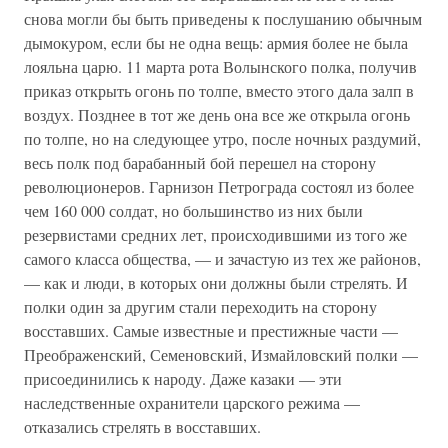
снова могли бы быть приведены к послушанию обычным
дымокуром, если бы не одна вещь: армия более не была
лояльна царю. 11 марта рота Волынского полка, получив
приказ открыть огонь по толпе, вместо этого дала залп в
воздух. Позднее в тот же день она все же открыла огонь
по толпе, но на следующее утро, после ночных раздумий,
весь полк под барабанный бой перешел на сторону
революционеров. Гарнизон Петрограда состоял из более
чем 160 000 солдат, но большинство из них были
резервистами средних лет, происходившими из того же
самого класса общества, — и зачастую из тех же районов,
— как и люди, в которых они должны были стрелять. И
полки один за другим стали переходить на сторону
восставших. Самые известные и престижные части —
Преображенский, Семеновский, Измайловский полки —
присоединились к народу. Даже казаки — эти
наследственные охранители царского режима —
отказались стрелять в восставших.