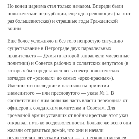
Но конец царизма стал только началом. Впереди были
политические пертурбации, еще одна революция (на этот
раз большевистская) и страшные годы Гражданской
войны.
Еще более усложняло и без того непростую ситуацию
существование в Петрограде двух параллельных
правительств — Думы (в которой заправляли умеренные
политики) и Советов рабочих и солдатских депутатов (в
которых был представлен весь спектр политических
взглядов от «розовых» до самых «ярко-красных»).
Именно эти последние и настояли на принятии
знаменитого — или пресловутого — указа № 1. В
соответствии с ним большая часть власти переходила от
офицеров к солдатским комитетам и Советам. Для
громадной армии уставших от войны крестьян этот указ
открывал путь ко вседозволенности. Больше же всего они
желали отправиться домой, что они и начали
осуществлять десятками тысяч, — за несколько месяцев