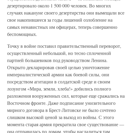
дезертировало около 1 500 000 человек. Во многих
случаях накануне своего дезертирства они вымещали все
свое накопившееся за годы лишений озлобление на
самых ненавистных им офицерах, теперь совершенно
беспомощных.
Точку в войне поставил правительственный переворот,
осуществленный небольшой, но тесно сплоченной
партией большевиков под руководством Ленина.
Открыто декларировав своей целью уничтожение
империалистической армии как боевой силы, они
посредством агитации в солдатской среде и своим
лозунгом «Мира, земли, хлеба!» добились полного
разложения вооруженных сил, которые еще сражались на
Восточном фронте. Даже подписание унизительного
мирного договора в Брест-Литовске не было сочтено
слишком высокой ценой за выход из войны. С этого
момента старая армия прекратила свое существование —
она отправилась по домам, чтобы насладиться там