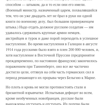
способом — штыком, да и то если они его имели.
(Военный министр, назначенный царем, похвалявшийся
тем, что он уже двадцать лет не брал в руки ни одной
книги по военному делу, был большим приверженцем
штыка.) Надо отдать должное русским солдатам — им
удавалось сдерживать крупные армии немцев,
австрийцев и турок и даже порой переходить в успешное
наступление. Во время наступления в Галиции в августе
1914 года русскими было взято в плен 200 000 человек, и,
хотя наступление в Восточной Пруссии (предпринятое
преждевременно, по настоянию французов) закончилось
поражением при Танненберге, оно все же частично
достигло цели, оттянув на себя часть германских сил в
период решающего их прорыва через Бельгию к Марне.
Но плоть и кровь не могли противостоять стали и
бризантной взрывчатке. Испытывая дефицит во всем,
кроме необученных новобранцев, русские были
вынуждены отступать и отступать. Их потери были