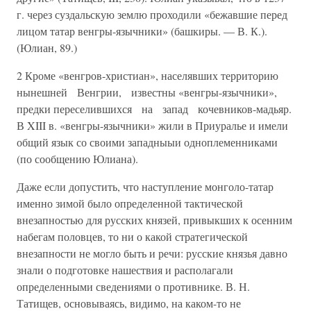
г. через суздальскую землю проходили «бежавшие перед
лицом татар венгры-язычники» (башкиры. — В. К.).
(Юлиан, 89.)
2 Кроме «венгров-христиан», населявших территорию
нынешней Венгрии, из­вестны «венгры-язычники»,
предки переселившихся на запад кочевников-мадьяр.
В XIII в. «венгры-язычники» жили в Приуралье и имели
общий язык со своими западныыи одноплеменниками
(по сообщению Юлиана).
Даже если допустить, что наступление монголо-татар
именно зимой было определенной тактической
внезапностью для русских князей, привыкших к осенним
набегам половцев, то ни о какой стратегической
внезапности не могло быть и речи: русские князья давно
знали о подготовке нашествия и располагали
определенными сведениями о противнике. В. Н.
Татищев, основываясь, видимо, на каком-то не