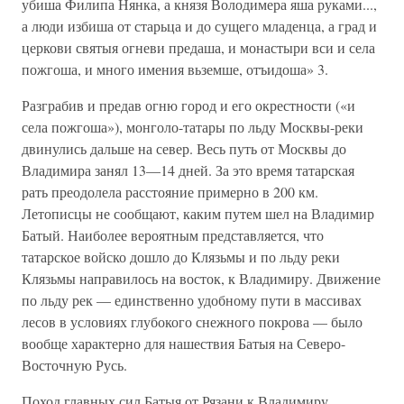
убиша Филипа Нянка, а князя Володимера яша ру­ками...,
а люди избиша от старьца и до сущего младенца, а град и
церкови святыя огневи предаша, и монастыри вси и села
пожгоша, и много имения вьземше, отъидоша» 3.
Разграбив и предав огню город и его окрестности («и
села пожго­ша»), монголо-татары по льду Москвы-реки
двинулись дальше на север. Весь путь от Москвы до
Владимира занял 13—14 дней. За это время та­тарская
рать преодолела расстояние примерно в 200 км.
Летописцы не со­общают, каким путем шел на Владимир
Батый. Наиболее вероятным пред­ставляется, что
татарское войско дошло до Клязьмы и по льду реки
Клязьмы направилось на восток, к Владимиру. Движение
по льду рек — единственно удобному пути в массивах
лесов в условиях глубокого снеж­ного покрова — было
вообще характерно для нашествия Батыя на Северо-
Восточную Русь.
Поход главных сил Батыя от Рязани к Владимиру