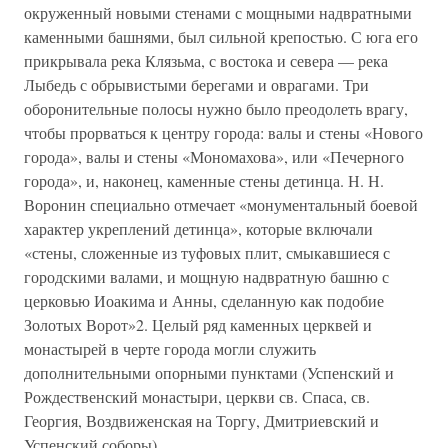
окруженный новыми стенами с мощными надвратными
каменными башнями, был сильной крепостью. С юга его
прикрывала река Клязьма, с востока и севера — река
Лыбедь с обрывистыми берегами и оврагами. Три
оборонительные полосы нужно бы­ло преодолеть врагу,
чтобы прорваться к центру города: валы и стены «Нового
города», валы и стены «Мономахова», или «Печерного
города», и, наконец, каменные стены детинца. Н. Н.
Воронин специально отмечает «монументальный боевой
характер укреплений детинца», которые включали
«стены, сложенные из туфовых плит, смыкавшиеся с
городскими валами, и мощную надвратную башню с
церковью Иоакима и Анны, сделанную как подобие
Золотых Ворот»2. Целый ряд каменных церквей и
монастырей в черте города могли служить
дополнительными опорными пунктами (Успенский и
Рождественский монастыри, церкви св. Спаса, св.
Георгия, Воздвиженская на Торгу, Дмитриевский и
Успенский соборы).