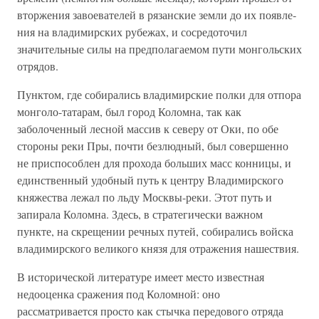
вторжения завоевателей в рязанские земли до их появле­
ния на владимирских рубежах, и сосредоточил
значительные силы на пред­полагаемом пути монгольских
отрядов.
Пунктом, где собирались владимирские полки для отпора
монголо-татарам, был город Коломна, так как
заболоченный лесной массив к северу от Оки, по обе
стороны реки Пры, почти безлюдный, был совершенно
не приспособлен для прохода больших масс конницы, и
единственный удоб­ный путь к центру Владимирского
княжества лежал по льду Москвы-реки. Этот путь и
запирала Коломна. Здесь, в стратегически важном
пункте, на скрещении речных путей, собирались войска
владимирского великого князя для отражения нашествия.
В исторической литературе имеет место известная
недооценка сраже­ния под Коломной: оно
рассматривается просто как стычка передового отряда