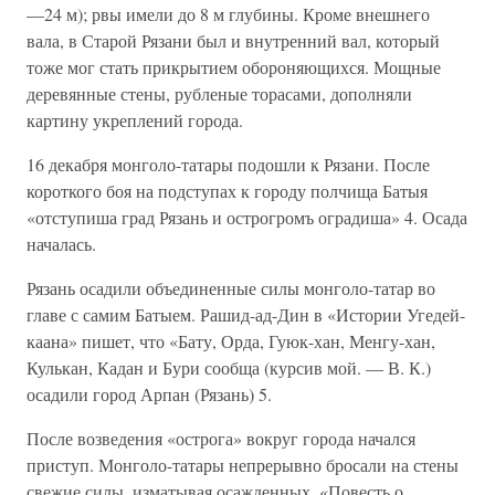
—24 м); рвы имели до 8 м глубины. Кроме внешнего
вала, в Старой Рязани был и внутренний вал, который
тоже мог стать прикрытием обороняющихся. Мощные
деревянные стены, рубленые торасами, дополняли
картину укреплений города.
16 декабря монголо-татары подошли к Рязани. После
короткого боя на подступах к городу полчища Батыя
«отступиша град Рязань и острогромъ оградиша» 4. Осада
началась.
Рязань осадили объединенные силы монголо-татар во
главе с самим Батыем. Рашид-ад-Дин в «Истории Угедей-
каана» пишет, что «Бату, Орда, Гуюк-хан, Менгу-хан,
Кулькан, Кадан и Бури сообща (курсив мой. — В. К.)
осадили город Арпан (Рязань) 5.
После возведения «острога» вокруг города начался
приступ. Монголо-татары непрерывно бросали на стены
свежие силы, изматывая осажден­ных. «Повесть о