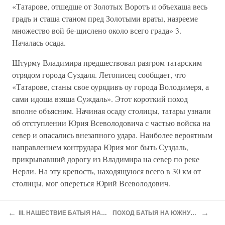
«Татарове, отшедше от Золотых Воротъ и объехаша весь
градъ и сташа станом пред Золотыми враты, назрееме
множество вой бе-щислено около всего града» 3.
Началась осада.
Штурму Владимира предшествовал разгром татарским
отрядом горо­да Суздаля. Летописец сообщает, что
«Татарове, станы свое оурядивъ оу города Володимеря, а
сами идоша взяша Суждаль». Этот короткий поход
вполне объясним. Начиная осаду столицы, татары узнали
об отступлении Юрия Всеволодовича с частью войска на
север и опасались внезапного удара. Наиболее вероятным
направлением контрудара Юрия мог быть Суздаль,
прикрывавший дорогу из Владимира на север по реке
Нерли. На эту крепость, находящуюся всего в 30 км от
столицы, мог опереться Юрий Всеволодович.
Суздаль, оставшийся почти без защитников и лишенный
←
→
III. НАШЕСТВИЕ БАТЫЯ НА СЕВЕРО-ВОСТОЧНУЮ РУСЬ (ОСЕНЬ 1237 —ВЕСНА 1238 г.)
ПОХОД БАТЫЯ НА ЮЖНУЮ И ЮГО-ЗАПАДНУЮ РУСЬ (ОСЕНЬ 1240 —ВЕСНА 1241 г.)
ввиду зим­него времени своего основного прикрытия —