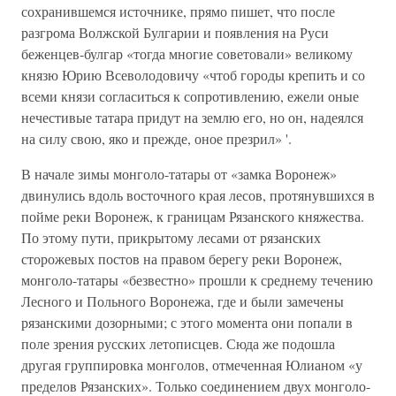
сохранившемся источнике, прямо пишет, что после
разгрома Волжской Булгарии и появления на Ру­си
беженцев-булгар «тогда многие советовали» великому
князю Юрию Всеволодовичу «чтоб городы крепить и со
всеми князи согласиться к сопротив­лению, ежели оные
нечестивые татара придут на землю его, но он, надеялся
на силу свою, яко и прежде, оное презрил» '.
В начале зимы монголо-татары от «замка Воронеж»
двинулись вдоль восточного края лесов, протянувшихся в
пойме реки Воронеж, к границам Рязанского княжества.
По этому пути, прикрытому лесами от рязанских
сторожевых постов на правом берегу реки Воронеж,
монголо-татары «безвестно» прошли к среднему течению
Лесного и Польного Воронежа, где и были замечены
рязанскими дозорными; с этого момента они попали в
по­ле зрения русских летописцев. Сюда же подошла
другая группировка монголов, отмеченная Юлианом «у
пределов Рязанских». Только соединением двух монголо-