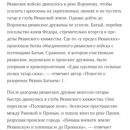
Рязанское войско двинулось к реке Воронежу, чтобы
усилить гарнизоны на укрепленных линиях и не пустить
татар в глубь Рязанской земли. Однако дойти до
Воронежа рязанские дружины не успе­ли. Батый, перебив
посольство князя Федора, стремительно вторгся в пре­
делы Рязанского княжества. Где-то «у предел Рязанских»
произошла бит­ва объединенного рязанского войска с
полчищами Батыя. Сражение, в котором участвовали
рязанские, муромские и пронские дружины, было
упорным и кровопролитным. «Едва одолеша их сильные
полки татар-скиа», — отмечает автор «Повести о
разорении Рязани Батыем» 1.
После разгрома рязанских дружин монголо-татары
быстро двинулись в глубь Рязанского княжества. Они
пересекли «Половецкое поле», безлес­ное пространство
между Рановой и Пронью, и пошли вниз по реке Прони,
разрушая пронские города. «Начаша воевати землю
Рязаньскую и плениша ю до Проньска», — отмечает