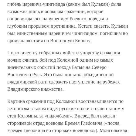
гибель царевича-чингизида (каким был Кулькан) была
возможна лишь в большом сражении, которое
сопровождалось нару­шением боевого порядка и
глубоким прорывом противника. Кстати ска­зать, Кулькан
был единственным царевичем-чингизидом, погибшим во
время нашествия на Восточную Европу.
По количеству собранных войск и упорству сражения
можно считать бой под Коломной одним из самых
значительных событий похода Батыя на Северо-
Восточную Русь. Это была попытка объединенной
владимир­ской рати сдержать наступление на рубежах
Владимирского княжества.
Картина сражения под Коломной восстанавливается по
летописям в таком виде: русские полки стояли станом у
стен Коломны, за «надолбами». Вперед был выслан
сторожевой отряд воеводы Еремея Глебовича («посла
Еремея Глебовича во сторожех воеводою»). Монгольская