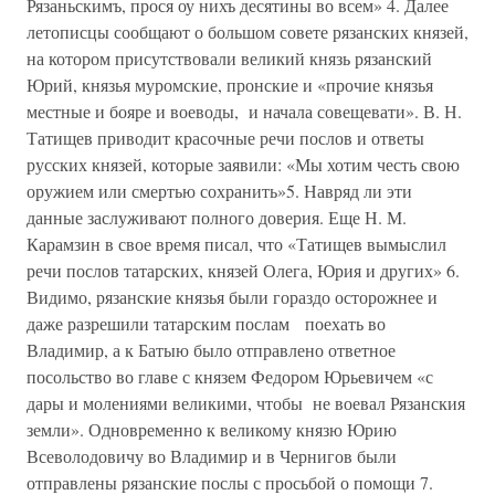
Рязаньскимъ, прося оу нихъ десятины во всем» 4. Далее
летописцы сообщают о большом совете рязанских князей,
на котором присутствовали великий князь рязанский
Юрий, князья муромские, пронские и «прочие князья
местные и бояре и воеводы, и начала совещевати». В. Н.
Татищев приводит красочные речи послов и ответы
русских князей, которые заявили: «Мы хотим честь свою
оружием или смертью сохранить»5. Навряд ли эти
данные заслуживают полного доверия. Еще Н. М.
Карамзин в свое время писал, что «Татищев вымыслил
речи послов татарских, князей Олега, Юрия и других» 6.
Видимо, рязанские князья были гораздо осторожнее и
даже разрешили татарским послам поехать во
Владимир, а к Батыю было отправлено ответное
посольство во главе с князем Федором Юрьевичем «с
дары и молениями великими, чтобы не воевал Рязанския
земли». Одновременно к великому князю Юрию
Всеволодовичу во Владимир и в Чернигов были
отправлены рязанские послы с просьбой о помощи 7.