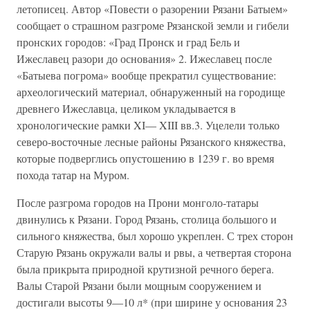
летописец. Автор «Повести о разорении Рязани Батыем»
сообщает о страшном разгроме Рязанской земли и гибели
пронских городов: «Град Пронск и град Бель и
Ижеславец разори до ос­нования» 2. Ижеславец после
«Батыева погрома» вообще прекратил суще­ствование:
археологический материал, обнаруженный на городище
древне­го Ижеславца, целиком укладывается в
хронологические рамки XI— XIII вв.3. Уцелели только
северо-восточные лесные районы Рязанского княжества,
которые подверглись опустошению в 1239 г. во время
похода татар на Муром.
После разгрома городов на Прони монголо-татары
двинулись к Ря­зани. Город Рязань, столица большого и
сильного княжества, был хорошо укреплен. С трех сторон
Старую Рязань окружали валы и рвы, а четвер­тая сторона
была прикрыта природной крутизной речного берега.
Валы Старой Рязани были мощным сооружением и
достигали высоты 9—10 л* (при ширине у основания 23