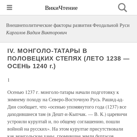
ВикиЧтение
Внешнеполитические факторы развития Феодальной Руси
Каргалов Вадим Викторович
IV. МОНГОЛО-ТАТАРЫ В
ПОЛОВЕЦКИХ СТЕПЯХ (ЛЕТО 1238 —
ОСЕНЬ 1240 г.)
1
Осенью 1237 г. монголо-татары начали подготовку к
зимнему походу на Северо-Восточную Русь. Рашид-ад-
Дин сообщает, что «осенью упомя­нутого года (1237) все
даходившиеся там (в Дешт-и-Кыпчак. — В. К.) царевичи
устроили курултай и, по общему соглашению, пошли
войной на русских». На этом курултае присутствовали
как монгольские ханы, гро­мившие земли буртасов,