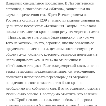
Владимир специальное посольство. В Лаврентьевской
летописи, в своеобразном «Житии», записанном по
случаю перенесения тела Юрия Всеволодовича из
Ростова в столицу в 1239 г., имеются прямые указания на
цели этого посольства: «Безбожныя Татары... прислали
послы свое, злии ти кровопиици рекуще: мирися с нами»
'. Правда, далее в летописи было записано, что «он же
того не хотяще», но это, вероятно, вполне объ­яснимое
преувеличение летописца, целиком соответствующее
общему духу «Жития», которое стремилось подчеркнуть
непримиримость «св. Юрия» по отношению к
«безбожным татарам». Если владимирский князь и не по­
верил татарским предложениям мира, он, несомненно,
попытался исполь­зовать переговоры для отсрочки
нападения на свое княжество, что было крайне
необходимо для собирания сил. В этих условиях помогать
Рязани было опасно. Необходимо отметить, что великий
князь Юрий неплохо ис­пользовал небольшой период
времени (немногим больше месяца), кото­рый прошел от