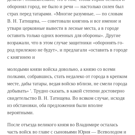
оборонял город, не было и речи — настолько силен был
страх перед татарами. «Многие разумные, — по словам
В. Н. Татищева, — советовали княгинь и все имение и
утвари церковные вывести в лесные места, а в городе
оставить только одних военных для обороны». Другие
возражали, что в этом случае защитники «оборонять го­
род прилежно не будут», и предлагали «оставить в городе
с княгинею и
молодыми князи войска довольно, а князю со всеми
полками, собравшись, стать недалеко от города в крепком
месте, дабы татары, ведая войско вблизи, не смели города
добывать» '. Трудно сказать, в какой степени до­стоверно
свидетельство В. Н. Татищева. Во всяком случае, исходя
из об­становки, оба предложения были вполне
вероятными.
После отъезда великого князя во Владимире осталась
часть войск во главе с сыновьями Юрия — Всеволодом и