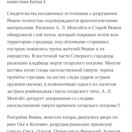
нашествия Батыя 4.
Свидетельства письменных источников о разрушении
Рязани полно­стью подтверждаются археологическими
материалами. Раскопки А. Л. Монгайта в Старой Рязани
обнаружили слой пепла, который покрывал почти всю
территорию городища; под обломками сгоревших
построек покоились трупы жителей Рязани и их
имущество. В восточной части Северного горо­дища
раскопано кладбище жертв татарского погрома. Многие
костяки но­сят следы насильственной смерти: черепа
пробиты стрелами, на костях следы ударов острым
оружием (мечом), в позвоночнике одного из скелетов
застряла ромбовидная стрела татарского типа. А. Л.
Монгайт датирует захоронения со следами
насильственной смерти временем татарского по­грома 5.
Разграбив Рязань, монголо-татары двинулись вверх по
реке Оке к Ко­ломне, разрушая рязанские приокские
города: Ожск, Ольгов, Переяславль-Рязанский, Борисов-