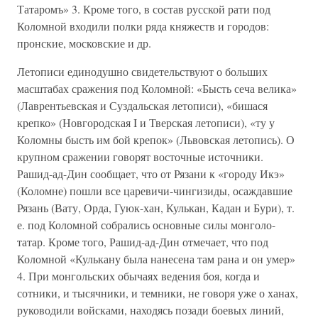
Татаромъ» 3. Кроме то­го, в состав русской рати под
Коломной входили полки ряда княжеств и городов:
пронские, московские и др.
Летописи единодушно свидетельствуют о больших
масштабах сраже­ния под Коломной: «Бысть сеча велика»
(Лаврентьевская и Суздальская летописи), «бишася
крепко» (Новгородская I и Тверская летописи), «ту у
Коломны бысть им бой крепок» (Львовская летопись). О
крупном сра­жении говорят восточные источники.
Рашид-ад-Дин сообщает, что от Рязани к «городу Икэ»
(Коломне) пошли все царевичи-чингизиды, осаждав­шие
Рязань (Вату, Орда, Гуюк-хан, Кулькан, Кадан и Бури), т.
е. под Ко­ломной собрались основные силы монголо-
татар. Кроме того, Рашид-ад-Дин отмечает, что под
Коломной «Кулькану была нанесена там рана и он умер»
4. При монгольских обычаях ведения боя, когда и
сотники, и тысяч­ники, и темники, не говоря уже о ханах,
руководили войсками, находясь позади боевых линий,