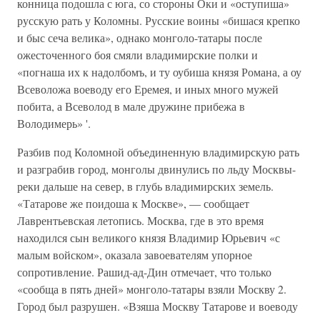
конница подошла с юга, со стороны Оки и «оступиша»
русскую рать у Коломны. Русские воины «бишася крепко
и быс сеча велика», однако монголо-татары после
ожесточенного боя смяли владимирские полки и
«погнаша их к надолбомъ, и ту оубиша князя Романа, а оу
Всеволожа воеводу его Еремея, и иных много мужей
побита, а Всеволод в мале дружине прибежа в
Володимерь» '.
Разбив под Коломной объединенную владимирскую рать
и разграбив город, монголы двинулись по льду Москвы-
реки дальше на север, в глубь владимирских земель.
«Татарове же поидоша к Москве», — сообщает
Лаврентьевская летопись. Москва, где в это время
находился сын великого князя Владимир Юрьевич «с
малым войском», оказала завоевателям упор­ное
сопротивление. Рашид-ад-Дин отмечает, что только
«сообща в пять дней» монголо-татары взяли Москву 2.
Город был разрушен. «Взяша Моск­ву Татарове и воеводу