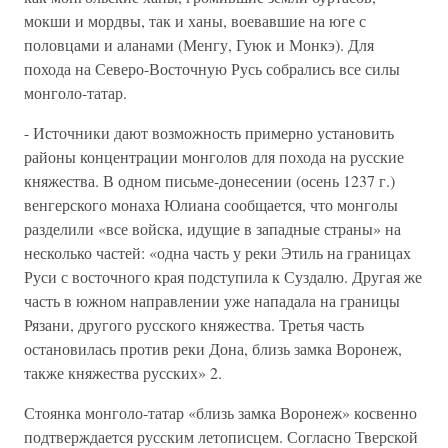
мокши и мордвы, так и ханы, воевавшие на юге с
половцами и аланами (Менгу, Гуюк и Монкэ). Для
похода на Северо-Вос­точную Русь собрались все силы
монголо-татар.
- Источники дают возможность примерно установить
районы концент­рации монголов для похода на русские
княжества. В одном письме-донесе­нии (осень 1237 г.)
венгерского монаха Юлиана сообщается, что монголы
разделили «все войска, идущие в западные страны» на
несколько частей: «одна часть у реки Этиль на границах
Руси с восточного края подступила к Суздалю. Другая же
часть в южном направлении уже нападала на гра­ницы
Рязани, другого русского княжества. Третья часть
остановилась про­тив реки Дона, близь замка Воронеж,
также княжества русских» 2.
Стоянка монголо-татар «близь замка Воронеж» косвенно
подтвержда­ется русским летописцем. Согласно Тверской