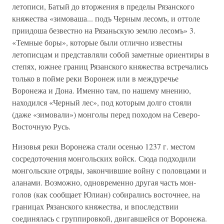
летописи, Батый до вторже­ния в пределы Рязанского
княжества «зимоваша... подъ Черным лесомъ, и оттоле
приидоша безвестно на Рязаньскую землю лесомъ» 3.
«Темные бо­ры», которые были отлично известны
летописцам и представляли собой за­метные ориентиры в
степях, южнее границ Рязанского княжества встреча­лись
только в пойме реки Воронеж или в междуречье
Воронежа и Дона. Именно там, по нашему мнению,
находился «Черный лес», под которым долго стояли
(даже «зимовали») монголы перед походом на Северо-
Вос­точную Русь.
Низовья реки Воронежа стали осенью 1237 г. местом
сосредоточения монгольских войск. Сюда подходили
монгольские отряды, закончившие войну с половцами и
аланами. Возможно, одновременно другая часть мон­
голов (как сообщает Юлиан) собирались восточнее, на
границах Рязанско­го княжества, и впоследствии
соединялась с группировкой, двигавшейся от Воронежа.