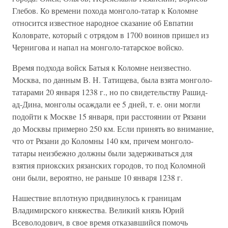
Глебов. Ко времени похода монголо-татар к Коломне
относится известное народное сказание об Евпатии
Коловрате, который с отрядом в 1700 воинов пришел из
Чернигова и напал на монголо-татарское войско.
Время подхода войск Батыя к Коломне неизвестно.
Москва, по данным В. Н. Татищева, была взята монголо-
татарами 20 января 1238 г., но по сви­детельству Рашид-
ад-Дина, монголы осаждали ее 5 дней, т. е. они могли
подойти к Москве 15 января, при расстоянии от Рязани
до Москвы примерно 250 км. Если принять во внимание,
что от Рязани до Коломны 140 км, при­чем монголо-
татары неизбежно должны были задерживаться для
взятия приокских рязанских городов, то под Коломной
они были, вероятно, не раньше 10 января 1238 г.
Нашествие вплотную придвинулось к границам
Владимирского кня­жества. Великий князь Юрий
Всеволодович, в свое время отказавшийся помочь