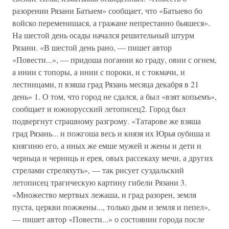
разорении Рязани Батыем» сообщает, что «Батыево бо
войско переменишася, а гражане непрестанно бьяшеся».
На шестой день осады начался решительный штурм
Рязани. «В шестой день рано, — пи­шет автор
«Повести...», — придоша погании ко граду, овии с огнем,
а инии с топоры, а инии с пороки, и с токмачи, и
лестницами, п взяша град Ря­зань месяца декабря в 21
день» 1. О том, что город не сдался, а был «взят копьемъ»,
сообщает и южнорусский летописец2. Город был
подвергнут страшному разгрому. «Татарове же взяша
град Рязань... и пожгоша весь и князя их Юрья оубиша и
княгиню его, а иных же емше мужей и жены и дети и
черньца и черниць и ерея, овых рассекаху мечи, а других
стрела­ми стреляхуть», — так рисует суздальский
летописец трагическую карти­ну гибели Рязани 3.
«Множество мертвых лежаша, и град разорен, земля
пуста, церкви пожжены..., только дым и земля и пепел»,
— пишет автор «Повести...» о состоянии города после