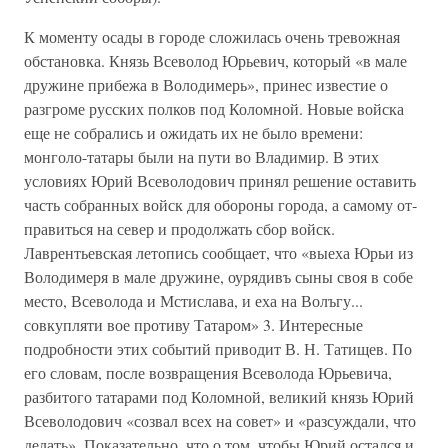
К моменту осады в городе сложилась очень тревожная
обстановка. Князь Всеволод Юрьевич, который «в мале
дружине прибежа в Володимерь», принес известие о
разгроме русских полков под Коломной. Новые войска
еще не собрались и ожидать их не было времени:
монголо-татары были на пути во Владимир. В этих
условиях Юрий Всеволодович принял решение оставить
часть собранных войск для обороны города, а самому от­
правиться на север и продолжать сбор войск.
Лаврентьевская летопись со­общает, что «выеха Юрьи из
Володимеря в мале дружине, оурядивъ сыны своя в собе
место, Всеволода и Мстислава, и еха на Волъгу...
совкупляти вое противу Татаром» 3. Интересные
подробности этих событий приводит В. Н. Татищев. По
его словам, после возвращения Всеволода Юрьевича,
разбитого татарами под Коломной, великий князь Юрий
Всеволодович «созвал всех на совет» и «разсуждали, что
делать». Показательно, что о том, чтобы Юрий остался и