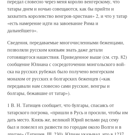
передал словесно через меня королю венгерскому, что
тата­ры днем и ночью совещаются, как бы прийти и
захватить королевство венгров-христиан» 2, и что у татар
«есть намерение идти на завоевание Рима и
дальнейшего».
Сведения, передаваемые многочисленными беженцами,
позволяли русским князьям знать даже детали
готовящегося нашествия. Приведенное выше (см. стр. 82)
сообщение Юлиана с сосредоточении монгольского вой­
ска на русских рубежах было получено венгерским
монахом от русских и болгарских беженцев («как
передавали нам словесно сами русские, венг­ры и
болгары, бежавшие от татар»).
1 В. Н. Татищев сообщает, что булгары, спасаясь от
татарского погрома, «при­шли в Русь и просили, чтобы им
дать место. Князь же, великий Юрий вельми рад сему
был и повелел их развести по городам около Волги и в
другие» (Татищев, III, 230). Юлиан указывал, что в 1237