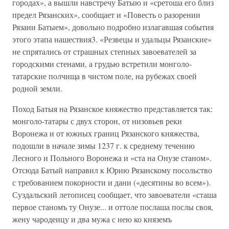
горо­дах», а вышли навстречу Батыю и «сретоша его близ
предел Рязанских», сообщает и «Повесть о разорении
Рязани Батыем», довольно подробно из­лагавшая события
этого этапа нашествия3. «Резвецы и удальцы Рязан­ские»
не спрятались от страшных степных завоевателей за
городскими стенами, а грудью встретили монголо-
татарские полчища в чистом поле, на рубежах своей
родной земли.
Поход Батыя на Рязанское княжество представляется так:
монголо-татары с двух сторон, от низовьев реки
Воронежа и от южных границ Рязанского княжества,
подошли в начале зимы 1237 г. к среднему течению
Лесного и Польного Воронежа и «ста на Онузе станом».
Отсюда Батый направил к Юрию Рязанскому посольство
с требованием покорности и дани («десятины во всем»).
Суздальский летописец сообщает, что завоеватели «сташа
первое станомъ ту Онузе... и оттоле послаша послы своя,
жену чародеицу и два мужа с нею ко княземъ