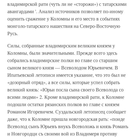
владимирской рати (чуть ли не «сторожи») с татарскими
авангардами '. Анализ источников позволяет по-иному
оценить сражение у Коломны и его место в событиях
монголо-татарского нашествия на Северо-Восточную
Русь.
Силы, собранные владимирским великим князем у
Коломны, были значительными. Прежде всего здесь
собрались владимирские полки во гла­ве со старшим
сыном великого князя — Всеволодом Юрьевичем. В
Ипать­евской летописи имеется указание, что это был не
«дозорный отряд», а все силы, которые успел собрать
великий князь: «Юрьи посла сына своего Все­волода со
всими людми» 2. Кроме владимирской рати, к Коломне
подошли остатки рязанских полков во главе с князем
Романом Игоревичем. Суз­дальский летописец сообщает
даже, что к Коломне пришла новгородская рать: «поиде
Всеволод сынъ Юрьевъ внукъ Всеволожь и князь Романъ
и Новгородци съ своими вой из Владимеря противу