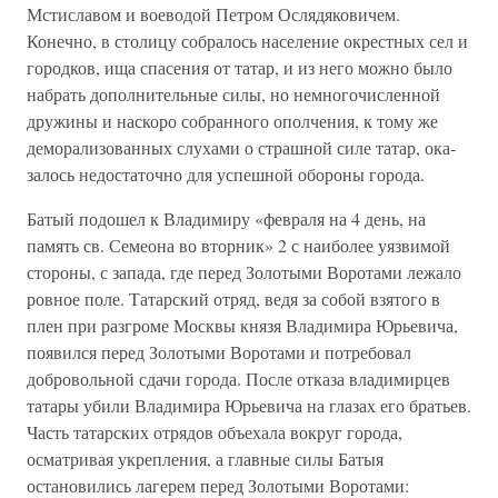
Мстиславом и воеводой Петром Ослядяковичем.
Конечно, в столицу собралось население окрестных сел и
городков, ища спасения от татар, и из него можно было
набрать дополни­тельные силы, но немногочисленной
дружины и наскоро собранного опол­чения, к тому же
деморализованных слухами о страшной силе татар, ока­
залось недостаточно для успешной обороны города.
Батый подошел к Владимиру «февраля на 4 день, на
память св. Семеона во вторник» 2 с наиболее уязвимой
стороны, с запада, где перед Золо­тыми Воротами лежало
ровное поле. Татарский отряд, ведя за собой взя­того в
плен при разгроме Москвы князя Владимира Юрьевича,
появился перед Золотыми Воротами и потребовал
добровольной сдачи горо­да. После отказа владимирцев
татары убили Владимира Юрьевича на гла­зах его братьев.
Часть татарских отрядов объехала вокруг города,
осматри­вая укрепления, а главные силы Батыя
остановились лагерем перед Золо­тыми Воротами: