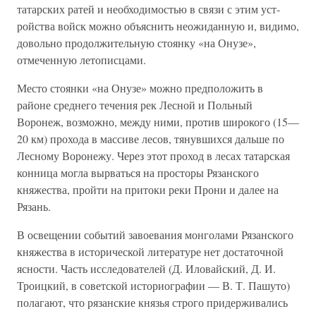
татарских ратей и необходимостью в связи с этим уст­
ройства войск можно объяснить неожиданную и, видимо,
довольно продолжительную стоянку «на Онузе»,
отмеченную летописцами.
Место стоянки «на Онузе» можно предположить в
районе среднего течения рек Лесной и Польный
Воронеж, возможно, между ними, против широкого (15—
20 км) прохода в массиве лесов, тянувшихся дальше по
Лесному Воронежу. Через этот проход в лесах татарская
конница могла вырваться на просторы Рязанского
княжества, пройти на притоки реки Прони и далее на
Рязань.
В освещении событий завоевания монголами Рязанского
княжества в исторической литературе нет достаточной
ясности. Часть исследователей (Д. Иловайский, Д. И.
Троицкий, в советской историографии — В. Т. Пашуто)
полагают, что рязанские князья строго придерживались