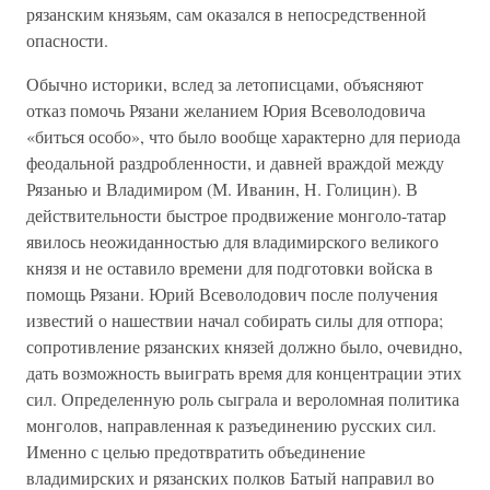
рязанским князьям, сам оказался в непосредственной
опасности.
Обычно историки, вслед за летописцами, объясняют
отказ помочь Ря­зани желанием Юрия Всеволодовича
«биться особо», что было вообще ха­рактерно для периода
феодальной раздробленности, и давней враждой между
Рязанью и Владимиром (М. Иванин, Н. Голицин). В
действитель­ности быстрое продвижение монголо-татар
явилось неожиданностью для владимирского великого
князя и не оставило времени для подготовки вой­ска в
помощь Рязани. Юрий Всеволодович после получения
известий о нашествии начал собирать силы для отпора;
сопротивление рязанских князей должно было, очевидно,
дать возможность выиграть время для кон­центрации этих
сил. Определенную роль сыграла и вероломная политика
монголов, направленная к разъединению русских сил.
Именно с целью предотвратить объединение
владимирских и рязанских полков Батый на­правил во