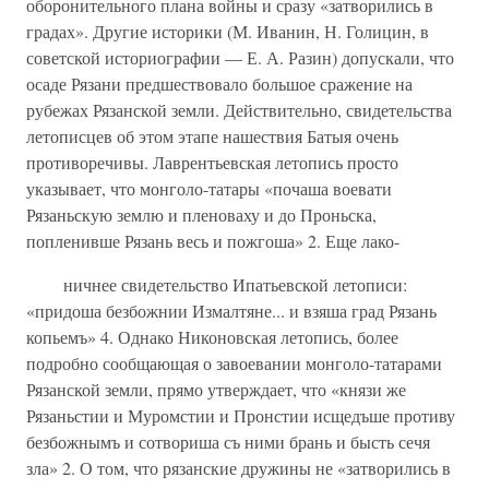
оборони­тельного плана войны и сразу «затворились в
градах». Другие историки (М. Иванин, Н. Голицин, в
советской историографии — Е. А. Разин) до­пускали, что
осаде Рязани предшествовало большое сражение на
рубежах Рязанской земли. Действительно, свидетельства
летописцев об этом этапе нашествия Батыя очень
противоречивы. Лаврентьевская летопись просто
указывает, что монголо-татары «почаша воевати
Рязаньскую землю и пленоваху и до Проньска,
попленивше Рязань весь и пожгоша» 2. Еще лако-
ничнее свидетельство Ипатьевской летописи:
«придоша безбожнии Измалтяне... и взяша град Рязань
копьемъ» 4. Однако Никоновская летопись, более
подробно сообщающая о завоевании монголо-татарами
Рязанской земли, прямо утверждает, что «князи же
Рязаньстии и Муромстии и Пронстии исщедъше противу
безбожнымъ и сотвориша съ ними брань и бысть сечя
зла» 2. О том, что рязанские дружины не «затворились в