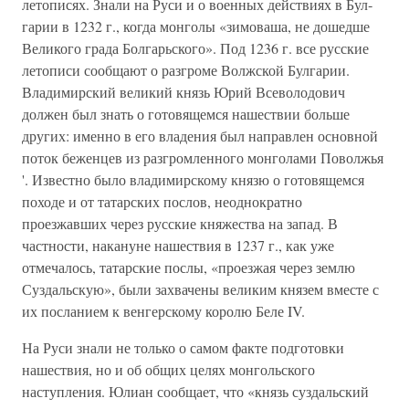
летописях. Знали на Руси и о военных действиях в Бул­
гарии в 1232 г., когда монголы «зимоваша, не дошедше
Великого града Болгарьского». Под 1236 г. все русские
летописи сообщают о разгроме Волжской Булгарии.
Владимирский великий князь Юрий Всеволодович
должен был знать о готовящемся нашествии больше
других: именно в его владения был направлен основной
поток беженцев из разгромленного мон­голами Поволжья
'. Известно было владимирскому князю о готовящемся
походе и от татарских послов, неоднократно
проезжавших через русские княжества на запад. В
частности, накануне нашествия в 1237 г., как уже
отмечалось, татарские послы, «проезжая через землю
Суздальскую», были захвачены великим князем вместе с
их посланием к венгерскому королю Беле IV.
На Руси знали не только о самом факте подготовки
нашествия, но и об общих целях монгольского
наступления. Юлиан сообщает, что «князь суздальский