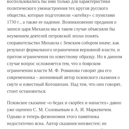
воспользовались бы ими только для характеристики
политического умонастроения тех кругов русского
общества, которые подготовили «затейку» с пунктами
1730 г., а также ее падение. Возникновение предания о
записи царя Михаила мы в таком случае объясняли бы
неумением деятелей петровской эпохи понять
соправительство Михаила с Земским собором иначе, как
результат формального ограничения верховной власти, и
притом ограничения по известному образцу. Но в данном
случае вопрос осложняется тем, что о боярском
ограничении власти М. Ф. Романова говорят два его
современника – анонимный автор псковского сказания о
смуте и известный Котошихин. Над тем, что они говорят,
стоит остановиться.
Псковское сказание «о бедах и скорбех и напастех» давно
уже оценено С. М. Соловьевым и А. И. Маркевичем.
Однако и теперь физиономия этого памятника
недостаточно ясна. Автор сказания неизвестен; не