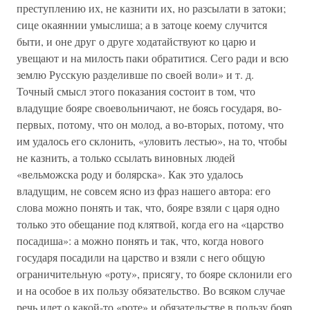
преступлению их, не казнити их, но разсылати в затоки;
сице окаяннии умыслиша; а в затоце коему случится
быти, и оне друг о друге ходатайствуют ко царю и
увещают и на милость паки обратитися. Сего ради и всю
землю Русскую разделивше по своей воли» и т. д.
Точный смысл этого показания состоит в том, что
владущие бояре своевольничают, не боясь государя, во-
первых, потому, что он молод, а во-вторых, потому, что
им удалось его склонить, «уловить лестью», на то, чтобы
не казнить, а только ссылать виновных людей
«вельможска роду и болярска». Как это удалось
владущим, не совсем ясно из фраз нашего автора: его
слова можно понять и так, что, бояре взяли с царя одно
только это обещание под клятвой, когда его на «царство
посадиша»: а можно понять и так, что, когда нового
государя посадили на царство и взяли с него общую
ограничительную «роту», присягу, то бояре склонили его
и на особое в их пользу обязательство. Во всяком случае
речь идет о какой-то «роте» и обязательстве в пользу бояр