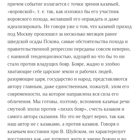
причем событие излагается с точки зрения казачьей,
«воровской», т. е. так, как изложил бы его участник
воровского похода, желавший его оправдать и даже
идеализировать. Не говоря уже о том, что казачий приход
под Москву произошел за несколько месяцев ранее
шведской осады Пскова, самые обстоятельства похода и
правительственной репрессии переданы совсем неверно,
с наивной тенденциозностью, идущей во что бы то ни
стало против владущих бояр. Бояре, жадно и злобно
хватающие себе царские земли и рабочих людей,
разоряющие царя, государство и народ, представляются
автору главным, даже единственным, пожалуй, злом его
современности, на которое направлена вся сила его
обличения. Мы готовы, поэтому, вспомнив казачьи речи
смутной эпохи против «лихих бояр», счесть казаком и
самого автора сказания. Но это не будет верно, так как
наш автор не с казаками, а против казаков. Говоря о
казачьем восстании при В. Шуйском, он характеризует
восставших как «не хотящих жити в законе божии и во