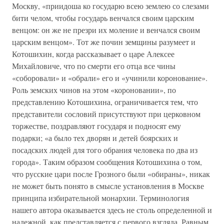
Москву, «приидоша ко государю всею землею со слезами
бити челом, чтобы государь венчался своим царским
венцом: он же не презри их моление и венчался своим
царским венцом». Тот же почин земщины разумеет и
Котошихин, когда рассказывает о царе Алексее
Михайловиче, что по смерти его отца все чины
«соборовали» и «обрали» его и «учинили коронование».
Роль земских чинов на этом «короновании», по
представлению Котошихина, ограничивается тем, что
представители сословий присутствуют при церковном
торжестве, поздравляют государя и подносят ему
подарки; «а было тех дворян и детей боярских и
посадских людей для того обрания человека по два из
города». Таким образом сообщения Котошихина о том,
что русские цари после Грозного были «обираны», никак
не может быть понято в смысле установления в Москве
принципа избирательной монархии. Терминология
нашего автора оказывается здесь не столь определенной и
надежной, как представляется с первого взгляда. Равным