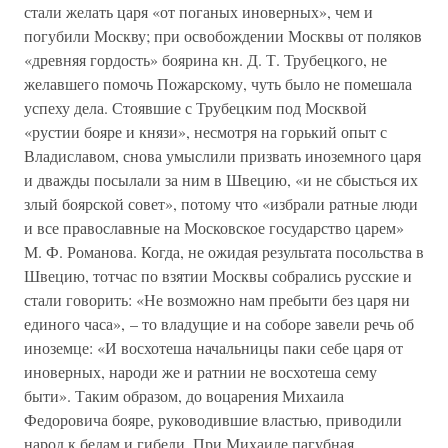
стали желать царя «от поганых иноверных», чем и
погубили Москву; при освобождении Москвы от поляков
«древняя гордость» боярина кн. Д. Т. Трубецкого, не
желавшего помочь Пожарскому, чуть было не помешала
успеху дела. Стоявшие с Трубецким под Москвой
«рустии бояре и князи», несмотря на горький опыт с
Владиславом, снова умыслили призвать иноземного царя
и дважды посылали за ним в Швецию, «и не сбысться их
злый боярской совет», потому что «избрали ратные люди
и все православные на Московское государство царем»
М. Ф. Романова. Когда, не ожидая результата посольства в
Швецию, тотчас по взятии Москвы собрались русские и
стали говорить: «Не возможно нам пребыти без царя ни
единого часа», – то владущие и на соборе завели речь об
иноземце: «И восхотеша начальницы паки себе царя от
иноверных, народи же и ратнии не восхотеша сему
быти». Таким образом, до воцарения Михаила
Федоровича бояре, руководившие властью, приводили
народ к бедам и гибели. При Михаиле пагубная