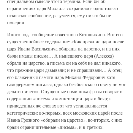
специальном смысле этого термина. Если бы об
ограничениях царя Михаила сохранилось одно только
псковское сообщение, разумеется, ему никто бы не
поверил.
Иного рода сообщение известного Котошихина. Вот его
существеннейшее содержание: «Как прежние цари после
царя Ивана Васильевича обираны на царство, и на них
были иманы письма… А нынешнего царя (Алексея)
обрали на царство, а письма он на себя не дал никакого,
что прежние цари давывали; и не спрашивали… А отец
его блаженныя памяти царь Михаил Федорович хотя
самодержцем писался, однако без боярского совету не мог
делати ничего». Опущенные нами пока фразы говорят о
содержании «писем» и компетенции царя и бояр; в
приведенных же словах вот что устанавливается
категорически: во-первых, всех московских царей после
Ивана Грозного «обирали на царство», во-вторых, с них
брали ограничительные «письма», и в-третьих,