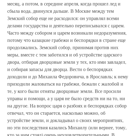
месяц, а потом, в середине апреля, когда прошел лед и
сбыла вода, двинулся дальше. В Москве между тем
Земский собор еще не расходился: он управлял всеми
делами государства и деятельно переписывался с царем.
Часто между собором и царем возникали недоразумения,
потому что казацкие грабежи и беспорядки в стране еще
продолжались. Земский собор, принимая против них
меры, вместе с тем заботился и об устройстве царского
двора, отбирая дворцовые земли у тех, кто ими завладел,
и собирая запасы для дворца. Вести о беспорядках
доходили и до Михаила Федоровича, в Ярославль; к нему
приходили жаловаться на грабежи, бежали с жалобой и
те, у кого были отняты дворцовые земли. Все просили
управы и помощи, а у царя не было средств ни на то, ни
на другое. На вопрос царя о разбоях и беспорядках собор
отвечал, что он старается, насколько можно, об
устройстве земли, и докладывал о своих мероприятиях,
но эти последствия казались Михаилу (или вернее, тому,
кто за ним стоял) очень неудовлетворительными. В