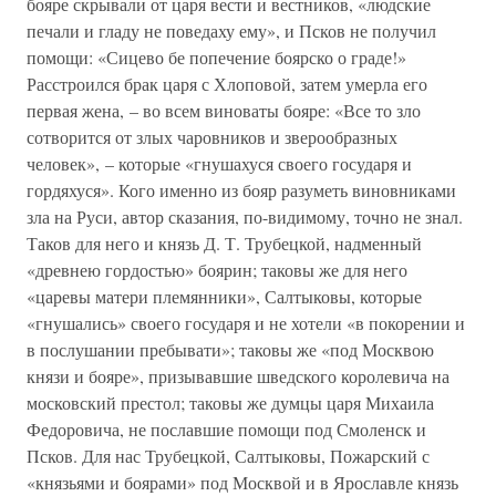
бояре скрывали от царя вести и вестников, «людские
печали и гладу не поведаху ему», и Псков не получил
помощи: «Сицево бе попечение боярско о граде!»
Расстроился брак царя с Хлоповой, затем умерла его
первая жена, – во всем виноваты бояре: «Все то зло
сотворится от злых чаровников и зверообразных
человек», – которые «гнушахуся своего государя и
гордяхуся». Кого именно из бояр разуметь виновниками
зла на Руси, автор сказания, по-видимому, точно не знал.
Таков для него и князь Д. Т. Трубецкой, надменный
«древнею гордостью» боярин; таковы же для него
«царевы матери племянники», Салтыковы, которые
«гнушались» своего государя и не хотели «в покорении и
в послушании пребывати»; таковы же «под Москвою
князи и бояре», призывавшие шведского королевича на
московский престол; таковы же думцы царя Михаила
Федоровича, не пославшие помощи под Смоленск и
Псков. Для нас Трубецкой, Салтыковы, Пожарский с
«князьями и боярами» под Москвой и в Ярославле князь