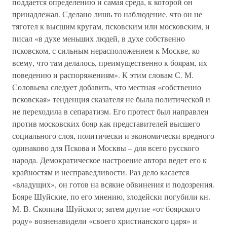
поддается определению и самая среда, к которой он
принадлежал. Сделано лишь то наблюдение, что он не
тяготел к высшим кругам, псковским или московским, и
писал «в духе меньших людей, в духе собственно
псковском, с сильным нерасположением к Москве, ко
всему, что там делалось, преимущественно к боярам, их
поведению и распоряжениям». К этим словам С. М.
Соловьева следует добавить, что местная «собственно
псковская» тенденция сказателя не была политической и
не переходила в сепаратизм. Его протест был направлен
против московских бояр как представителей высшего
социального слоя, политически и экономически вредного
одинаково для Пскова и Москвы – для всего русского
народа. Демократическое настроение автора ведет его к
крайностям и несправедливости. Раз дело касается
«владущих», он готов на всякие обвинения и подозрения.
Бояре Шуйские, по его мнению, злодейски погубили кн.
М. В. Скопина-Шуйского; затем другие «от боярского
роду» возненавидели «своего христианского царя» и