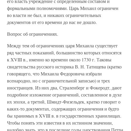
его власть учреждение с определенным составом и
формальными полномочиями. Царь Михаил ограничен
во власти не был, и никаких ограничительных
документов от его времени до нас не дошло.
Вопрос об ограничениях.
Между тем об ограничениях царя Михаила существует
ряд частных показаний, большинство которых относятся
к XVIII в., именно ко времени около 1730 г. Таковы
свидетельства русского историка В. Н. Татищева (кратко
говорящего, что Михаила Федоровича избрали
всенародно, но с ограничительной записью) и трех
иностранцев. Из них два, Страленберг и Фокеродт, дают
подробное изложение ограничений, составленное в духе
их эпохи, а третий, Шмидт-Физельдек, кратко говорит о
каких-то документах, содержащих ограничения и будто
бы хранимых в XVIII в. в государственных хранилищах.
Чтобы понять эти известия в их истинном значении,
надобно знать, что в последние годы царствования Петра