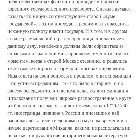
правительственных функций и приводит к попытке
коренного государственного переворота. Сначала думают
создать что-нибудь соответствующее старой «думе
государевой», а затем приходят к решимости упразднить
исконную полноту власти государя. И в том, и в другом
фазисе размышлений и разговоров лица, причастные к
данному делу, неизбежно должны были обращаться за
справками и сравнениями к прошлому, именно к тем его
моментам, когда в старой Москве ставились и решались
те же самые вопросы о формах и способах управления.
Ища ответа на свои вопросы в прошлом, они вспоминали
– по устным преданиям – то, что было в старину, и по-
своему освещали то, что вспоминали. Их воспоминания
и толкования получали широкое распространение в кругу
их близких и знакомых, – и вот почему около 1720-1730
гг. иностранцы, жившие в России и писавшие о ней,
располагали такими сведениями о смутном времени и о
начале царствования Михаила, какими не располагала ни
печатная, ни рукописная историческая наша литература