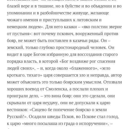
блазей вере и в тишине, но в буйстве и во объядении и во
упоминании и в разбойничестве живуще, желающе
чюжаго имения и приступльших к литовским и
немецким людем». Для него казаки – «яко полстии зверие
от пустыня»: вот почему пскович, вооруженный против
бояр, не может быть поставлен в казачьи ряды. Он –
земский, только глубоко простонародный человек. Он
видит в царе Богом избранную для воссоздания старого
порядка власть, в которой «Бог воздвиже рог спасения
людей своих», – и, когда около «блаженного», «зело
кроткаго, тихаго» царя совершается зло и неправда, автор
может объяснить это только боярским умыслом. Отозвали
хороших воевод от Смоленска, а послали плохих и
проиграли дело, – это вина бояр: они это сделали, они
скрывали от царя неудачу, они не допускали к царю
вестников: «Сицево бе попечение боярско о земли
Русской!». Осадили шведы Псков, во Пскове стал голод,
к царю «много посылаша из града о испоручении», –