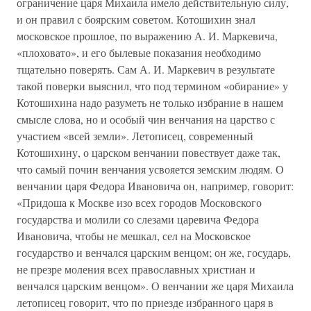
ограничение царя Михаила имело действительную силу,
и он правил с боярским советом. Котошихин знал
московское прошлое, по выражению А. И. Маркевича,
«плоховато», и его былевые показания необходимо
тщательно поверять. Сам А. И. Маркевич в результате
такой поверки выяснил, что под термином «обирание» у
Котошихина надо разуметь не только избрание в нашем
смысле слова, но и особый чин венчания на царство с
участием «всей земли». Летописец, современный
Котошихину, о царском венчании повествует даже так,
что самый почин венчания усвояется земским людям. О
венчании царя Федора Ивановича он, например, говорит:
«Придоша к Москве изо всех городов Московского
государства и молили со слезами царевича Федора
Ивановича, чтобы не мешкал, сел на Московское
государство и венчался царским венцом; он же, государь,
не презре моления всех православных христиан и
венчался царским венцом». О венчании же царя Михаила
летописец говорит, что по приезде избранного царя в