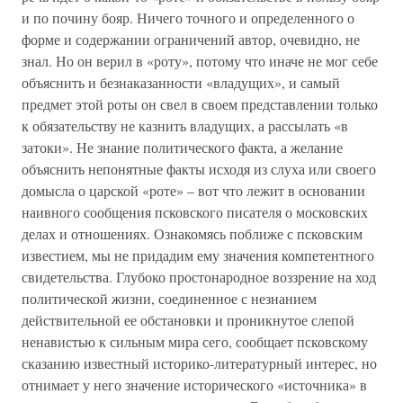
и по почину бояр. Ничего точного и определенного о
форме и содержании ограничений автор, очевидно, не
знал. Но он верил в «роту», потому что иначе не мог себе
объяснить и безнаказанности «владущих», и самый
предмет этой роты он свел в своем представлении только
к обязательству не казнить владущих, а рассылать «в
затоки». Не знание политического факта, а желание
объяснить непонятные факты исходя из слуха или своего
домысла о царской «роте» – вот что лежит в основании
наивного сообщения псковского писателя о московских
делах и отношениях. Ознакомясь поближе с псковским
известием, мы не придадим ему значения компетентного
свидетельства. Глубоко простонародное воззрение на ход
политической жизни, соединенное с незнанием
действительной ее обстановки и проникнутое слепой
ненавистью к сильным мира сего, сообщает псковскому
сказанию известный историко-литературный интерес, но
отнимает у него значение исторического «источника» в