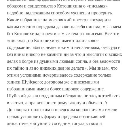
образом и свидетельство Котошихина о «письмах»
надобно надлежащим способом уяснить и проверить.
Какие избранные на московский престол государи и
каким именно порядком давали на себя письма, мы знаем
без Котошихина; знаем и самые тексты «писем». Все эти
«письма», по Котошихину, имеют одинаковое
содержание: «быть нежестоким и непалчивым, без суда и
без вины никого не казнити ни за что и мыслити о всяких
делах з бояре из думными людьми сопча, а без ведомости
их тайно и явно никаких дел не делати». Мы знаем, что
этими условиями исчерпывалось содержание только
записи Шуйского; договоры же с иноземными
избранниками имели более широкое содержание.
Шуйский давал подданным обещание не злоупотреблять
властью, а править по старому закону и обычаю. А
Договоры с польским и шведским королевичами имели
целью установить форму и пределы возникавшей
династической унии с соседним государством и