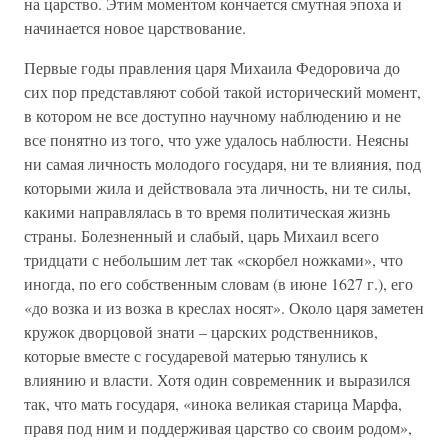
на царство. Этим моментом кончается смутная эпоха и
начинается новое царствование.
Первые годы правления царя Михаила Федоровича до
сих пор представляют собой такой исторический момент,
в котором не все доступно научному наблюдению и не
все понятно из того, что уже удалось наблюсти. Неясны
ни самая личность молодого государя, ни те влияния, под
которыми жила и действовала эта личность, ни те силы,
какими направлялась в то время политическая жизнь
страны. Болезненный и слабый, царь Михаил всего
тридцати с небольшим лет так «скорбел ножками», что
иногда, по его собственным словам (в июне 1627 г.), его
«до возка и из возка в креслах носят». Около царя заметен
кружок дворцовой знати – царских родственников,
которые вместе с государевой матерью тянулись к
влиянию и власти. Хотя один современник и выразился
так, что мать государя, «инока великая старица Марфа,
правя под ним и поддерживая царство со своим родом»,