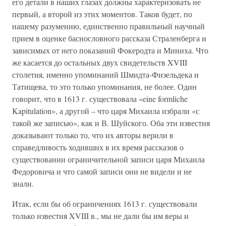
его детали в наших глазах должны характеризовать не
первый, а второй из этих моментов. Таков будет, по
нашему разумению, единственно правильный научный
прием в оценке баснословного рассказа Страленберга и
зависимых от него показаний Фокеродта и Миниха. Что
же касается до остальных двух свидетельств XVIII
столетия, именно упоминаний Шмидта-Физельдека и
Татищева, то это только упоминания, не более. Один
говорит, что в 1613 г. существовала «eine formliche
Kapitulation», а другой – что царя Михаила избрали «с
такой же записью», как и В. Шуйского. Оба эти известия
доказывают только то, что их авторы верили в
справедливость ходивших в их время рассказов о
существовании ограничительной записи царя Михаила
Федоровича и что самой записи они не видели и не
знали.
Итак, если бы об ограничениях 1613 г. существовали
только известия XVIII в., мы не дали бы им веры и