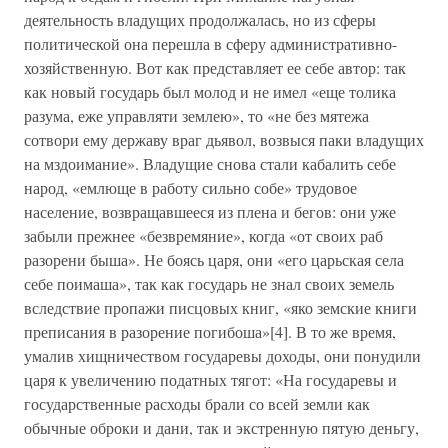
деятельность владущих продолжалась, но из сферы
политической она перешла в сферу административно-
хозяйственную. Вот как представляет ее себе автор: так
как новый государь был молод и не имел «еще толика
разума, еже управляти землею», то «не без мятежа
сотвори ему державу враг дьявол, возвыся паки владущих
на мздоимание». Владущие снова стали кабалить себе
народ, «емлюще в работу сильно собе» трудовое
население, возвращавшееся из плена и бегов: они уже
забыли прежнее «безвремяние», когда «от своих раб
разорени быша». Не боясь царя, они «его царьская села
себе поимаша», так как государь не знал своих земель
вследствие пропажи писцовых книг, «яко земские книги
преписания в разорение погибоша»[4]. В то же время,
умалив хищничеством государевы доходы, они понудили
царя к увеличению податных тягот: «На государевы и
государственные расходы брали со всей земли как
обычные оброки и дани, так и экстренную пятую деньгу,