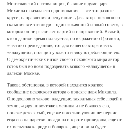
Мстиславский с «товарищи», бывшие в думе царя
Михаила с начала его царствования, – все это разные
круги, направления и репутации. Для автора псковского
сказания все эти люди – один «окаянный и злый совет», в
котором он не различает партий и направлений. Всякий,
кто в данное время пользуется, по выражению Грозного,
«честию председания», тот для нашего автора и есть
«владущий», стоящий у власти и злоупотребляющий ею.
С демократических низов своего псковского мира автор
готов был во всем подозревать всякого «владущего» в
далекой Москве.
Такова обстановка, в которой находится краткое
сообщение псковского автора о присяге царя Михаила.
Оно дословно таково: владущие, захватывая себе людей и
земли, «царя нивочтоже вмениша и не бояшеся его,
понеже детеск сый, еще же и лестию уловивше: первие
егда его на царство посадиша и к роте приведоша, еще от
их вельможска роду и болярска, аще и вина будет