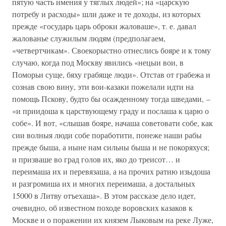
пятую часть имения у тяглых людей»; на «царскую
потребу и расходы» шли даже и те доходы, из которых
прежде «государь царь оброки жаловаше», т. е. давал
жалованье служилым людям (предполагаем,
«четвертчикам». Своекорыстно отнеслись бояре и к тому
случаю, когда под Москву явились «нецыи вои, в
Поморьи суще, бяху грабяще люди». Отстав от грабежа и
сознав свою вину, эти вои-казаки пожелали идти на
помощь Пскову, будто бы осажденному тогда шведами, –
«и приидоша к царствующему граду и послаша к царю о
собе». И вот, «слышав бояре, начаша советовати собе, как
сии волныя люди собе поработити, понеже наши рабы
прежде быша, а ныне нам сильны быша и не покоряхуся;
и призваше во град голов их, яко до треисот… и
переимаша их и перевязаша, а на прочих ратию изыдоша
и разгромиша их и многих переимаша, а достальных
15000 в Литву отъехаша». В этом рассказе дело идет,
очевидно, об известном походе воровских казаков к
Москве и о поражении их князем Лыковым на реке Луже,