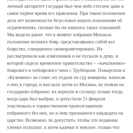
личный авторитет государя был чем-либо стеснен даже в
самое первое время его правления. При таком положении
дела нет возможности безусловно верить показаниям об
ограничениях, сколько бы ни нашлось таких показаний.
Мы видели ранее, что в момент избрания Михаила
положение великих бояр, представлявших собой все
боярство, совершенно скомпрометировано. Их
рассматривали как изменников и не пускали в думу, в
которой сидело временное правительство – «начальники»
боярского и небоярского чина с Трубецким, Пожарским и
«Куземкою» во главе; их отдали на суд земщины, написав
о них в города, и выслали затем из Москвы, не позвав на
государево избрание; их вернули в столицу только тогда,
когда царь был выбран, и допустили 21 февраля
участвовать в торжественном провозглашении
избранного без них, но и ими признанного кандидата на
царство. Возможно ли допустить, чтобы эти недавние
узники польские, а затем казачьи и земские, только что