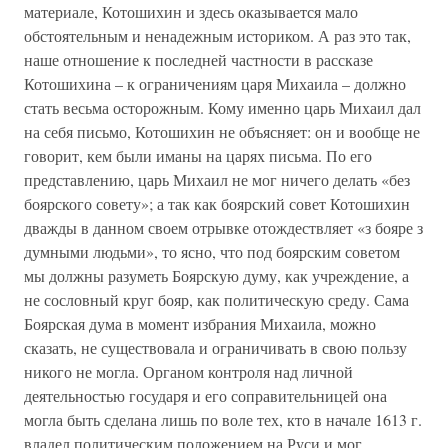
материале, Котошихин и здесь оказывается мало
обстоятельным и ненадежным историком. А раз это так,
наше отношение к последней частности в рассказе
Котошихина – к ограничениям царя Михаила – должно
стать весьма осторожным. Кому именно царь Михаил дал
на себя письмо, Котошихин не объясняет: он и вообще не
говорит, кем были иманы на царях письма. По его
представлению, царь Михаил не мог ничего делать «без
боярского совету»; а так как боярский совет Котошихин
дважды в данном своем отрывке отождествляет «з бояре з
думными людьми», то ясно, что под боярским советом
мы должны разуметь Боярскую думу, как учреждение, а
не сословный круг бояр, как политическую среду. Сама
Боярская дума в момент избрания Михаила, можно
сказать, не существовала и ограничивать в свою пользу
никого не могла. Органом контроля над личной
деятельностью государя и его соправительницей она
могла быть сделана лишь по воле тех, кто в начале 1613 г.
владел политическим положением на Руси и мог