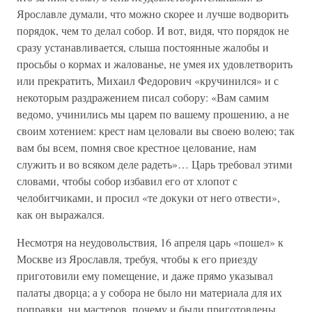
Ярославле думали, что можно скорее и лучше водворить
порядок, чем то делал собор. И вот, видя, что порядок не
сразу устанавливается, слыша постоянные жалобы и
просьбы о кормах и жалованье, не умея их удовлетворить
или прекратить, Михаил Федорович «кручинился» и с
некоторым раздражением писал собору: «Вам самим
ведомо, учинились мы царем по вашему прошению, а не
своим хотением: крест нам целовали вы своею волею; так
вам бы всем, помня свое крестное целование, нам
служить и во всяком деле радеть»… Царь требовал этими
словами, чтобы собор избавил его от хлопот с
челобитчиками, и просил «те докуки от него отвести»,
как он выражался.
Несмотря на неудовольствия, 16 апреля царь «пошел» к
Москве из Ярославля, требуя, чтобы к его приезду
приготовили ему помещение, и даже прямо указывал
палаты дворца; а у собора не было ни материала для их
поправки, ни мастеров, почему и были приготовлены