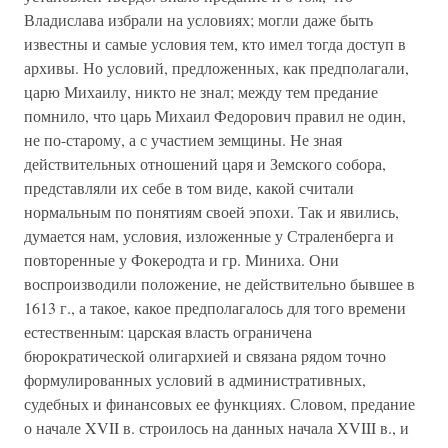
Владислава избрали на условиях; могли даже быть
известны и самые условия тем, кто имел тогда доступ в
архивы. Но условий, предложенных, как предполагали,
царю Михаилу, никто не знал; между тем предание
помнило, что царь Михаил Федорович правил не один,
не по-старому, а с участием земщины. Не зная
действительных отношений царя и Земского собора,
представляли их себе в том виде, какой считали
нормальным по понятиям своей эпохи. Так и явились,
думается нам, условия, изложенные у Страленберга и
повторенные у Фокеродта и гр. Миниха. Они
воспроизводили положение, не действительно бывшее в
1613 г., а такое, какое предполагалось для того времени
естественным: царская власть ограничена
бюрократической олигархией и связана рядом точно
формулированных условий в административных,
судебных и финансовых ее функциях. Словом, предание
о начале XVII в. строилось на данных начала XVIII в., и