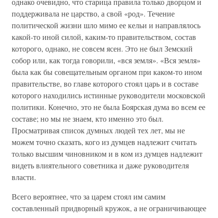
однако очевидно, что старица правила только дворцом и
поддерживала не царство, а свой «род». Течение
политической жизни шло мимо ее кельи и направлялось
какой-то иной силой, каким-то правительством, состав
которого, однако, не совсем ясен. Это не был Земский
собор или, как тогда говорили, «вся земля». «Вся земля»
была как бы совещательным органом при каком-то ином
правительстве, во главе которого стоял царь и в составе
которого находились истинные руководители московской
политики. Конечно, это не была Боярская дума во всем ее
составе; но мы не знаем, кто именно это был.
Просматривая список думных людей тех лет, мы не
можем точно сказать, кого из думцев надлежит считать
только высшим чиновником и в ком из думцев надлежит
видеть влиятельного советника и даже руководителя
власти.
Всего вероятнее, что за царем стоял им самим
составленный придворный кружок, а не ограничивающее