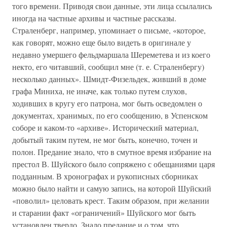
того времени. Приводя свои данные, эти лица ссылались
иногда на частные архивы и частные рассказы.
Страленберг, например, упоминает о письме, «которое,
как говорят, можно еще было видеть в оригинале у
недавно умершего фельдмаршала Шереметева и из коего
некто, его читавший, сообщил мне (т. е. Страленбергу)
несколько данных». Шмидт-Физельдек, живший в доме
графа Миниха, не иначе, как только путем слухов,
ходивших в кругу его патрона, мог быть осведомлен о
документах, хранимых, по его сообщению, в Успенском
соборе и каком-то «архиве». Исторический материал,
добытый таким путем, не мог быть, конечно, точен и
полон. Предание знало, что в смутное время избрание на
престол В. Шуйского было сопряжено с обещаниями царя
подданным. В хронографах и рукописных сборниках
можно было найти и самую запись, на которой Шуйский
«поволил» целовать крест. Таким образом, при желании
и старании факт «ограничений» Шуйского мог быть
установлен твердо. Знало предание и о том, что