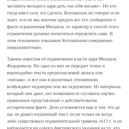
заставить молодого царя дать «на себя письмо». Но кто
тогда имел силу это сделать, Котошихин не говорит и не
знает, и если мы захотим придать вес его сообщению о
факте ограничения Михаила, то характер и способ этого
ограничения должны попытаться определить сами. В
этом отношении показание Котошихина совершенно
невразумительно.
Таковы известия об ограничении власти царя Михаила
Федоровича. Ни одно из них не передает точно и
вероподобно текста предполагаемой записи или
«письма», и все они в различных отношениях
возбуждают недоверие или же недоумение. Из материала,
который они дают, нет возможности составить научно
правильное представление о действительном
историческом факте. Дело усложняется еще и тем, что до
нас не дошел подлинный текст (если только он когда-
либо существовал) ограничительной грамоты 1613 г. и не
наблюдается ни одного фактического указания на то, что