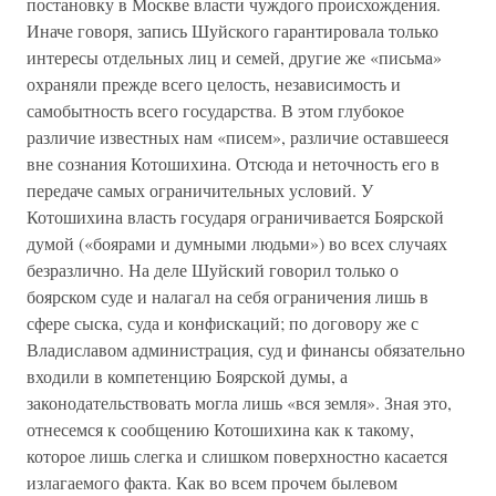
постановку в Москве власти чуждого происхождения.
Иначе говоря, запись Шуйского гарантировала только
интересы отдельных лиц и семей, другие же «письма»
охраняли прежде всего целость, независимость и
самобытность всего государства. В этом глубокое
различие известных нам «писем», различие оставшееся
вне сознания Котошихина. Отсюда и неточность его в
передаче самых ограничительных условий. У
Котошихина власть государя ограничивается Боярской
думой («боярами и думными людьми») во всех случаях
безразлично. На деле Шуйский говорил только о
боярском суде и налагал на себя ограничения лишь в
сфере сыска, суда и конфискаций; по договору же с
Владиславом администрация, суд и финансы обязательно
входили в компетенцию Боярской думы, а
законодательствовать могла лишь «вся земля». Зная это,
отнесемся к сообщению Котошихина как к такому,
которое лишь слегка и слишком поверхностно касается
излагаемого факта. Как во всем прочем былевом