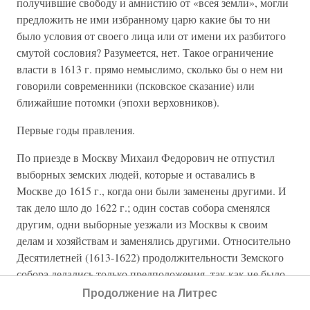
получившие свободу и амнистию от «всея земли», могли
предложить не ими избранному царю какие бы то ни
было условия от своего лица или от имени их разбитого
смутой сословия? Разумеется, нет. Такое ограничение
власти в 1613 г. прямо немыслимо, сколько бы о нем ни
говорили современники (псковское сказание) или
ближайшие потомки (эпохи верховников).
Первые годы правления.
По приезде в Москву Михаил Федорович не отпустил
выборных земских людей, которые и оставались в
Москве до 1615 г., когда они были заменены другими. И
так дело шло до 1622 г.; один состав собора сменялся
другим, одни выборные уезжали из Москвы к своим
делам и хозяйствам и заменялись другими. Относительно
Десятилетней (1613-1622) продолжительности Земского
собора делались только предположения, так как не было
ясных указаний присутствия собора в Москве для всех
Продолжение на Литрес
десяти лет, но мало-помалу эти указания находились, и,