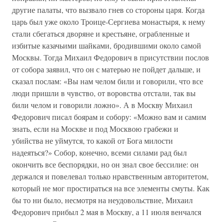
другие палаты, что вызвало гнев со стороны царя. Когда
царь был уже около Троице-Сергиева монастыря, к нему
стали сбегаться дворяне и крестьяне, ограбленные и
избитые казачьими шайками, бродившими около самой
Москвы. Тогда Михаил Федорович в присутствии послов
от собора заявил, что он с матерью не пойдет дальше, и
сказал послам: «Вы нам челом били и говорили, что все
люди пришли в чувство, от воровства отстали, так вы
били челом и говорили ложно». А в Москву Михаил
Федорович писал боярам и собору: «Можно вам и самим
знать, если на Москве и под Москвою грабежи и
убийства не уймутся, то какой от Бога милости
надеяться?» Собор, конечно, всеми силами рад был
окончить все беспорядки, но он знал свое бессилие: он
держался и повелевал только нравственным авторитетом,
который не мог простираться на все элементы смуты. Как
бы то ни было, несмотря на неудовольствие, Михаил
Федорович прибыл 2 мая в Москву, а 11 июля венчался