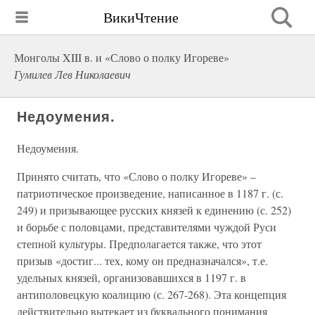
ВикиЧтение
Монголы XIII в. и «Слово о полку Игореве»
Гумилев Лев Николаевич
Недоумения.
Недоумения.
Принято считать, что «Слово о полку Игореве» –
патриотическое произведение, написанное в 1187 г. (с.
249) и призывающее русских князей к единению (с. 252)
и борьбе с половцами, представителями чуждой Руси
степной культуры. Предполагается также, что этот
призыв «достиг... тех, кому он предназначался», т.е.
удельных князей, организовавшихся в 1197 г. в
антиполовецкую коалицию (с. 267-268). Эта концепция
действительно вытекает из буквального понимания