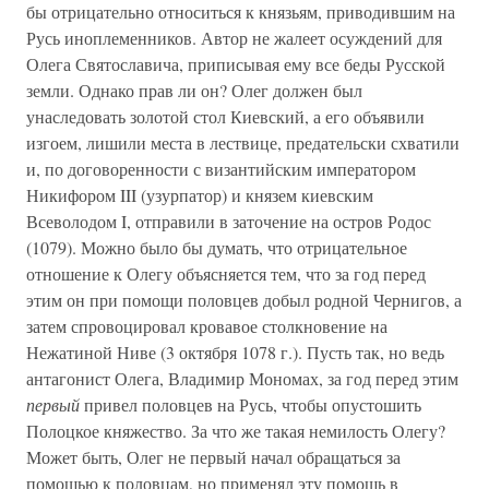
бы отрицательно относиться к князьям, приводившим на
Русь иноплеменников. Автор не жалеет осуждений для
Олега Святославича, приписывая ему все беды Русской
земли. Однако прав ли он? Олег должен был
унаследовать золотой стол Киевский, а его объявили
изгоем, лишили места в лествице, предательски схватили
и, по договоренности с византийским императором
Никифором III (узурпатор) и князем киевским
Всеволодом I, отправили в заточение на остров Родос
(1079). Можно было бы думать, что отрицательное
отношение к Олегу объясняется тем, что за год перед
этим он при помощи половцев добыл родной Чернигов, а
затем спровоцировал кровавое столкновение на
Нежатиной Ниве (3 октября 1078 г.). Пусть так, но ведь
антагонист Олега, Владимир Мономах, за год перед этим
первый
привел половцев на Русь, чтобы опустошить
Полоцкое княжество. За что же такая немилость Олегу?
Может быть, Олег не первый начал обращаться за
помощью к половцам, но применял эту помощь в