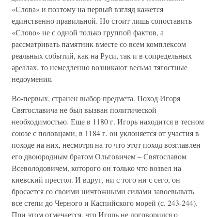
«Слова» и поэтому на первый взгляд кажется
единственно правильной. Но стоит лишь сопоставить
«Слово» не с одной только группой фактов, а
рассматривать памятник вместе со всем комплексом
реальных событий, как на Руси, так и в сопредельных
ареалах, то немедленно возникают весьма тягостные
недоумения.
Во-первых, странен выбор предмета. Поход Игоря
Святославича не был вызван политической
необходимостью. Еще в 1180 г. Игорь находится в тесном
союзе с половцами, в 1184 г. он уклоняется от участия в
походе на них, несмотря на то что этот поход возглавлен
его двоюродным братом Ольговичем – Святославом
Всеволодовичем, которого он только что возвел на
киевский престол. И вдруг, ни с того ни с сего, он
бросается со своими ничтожными силами завоевывать
все степи до Черного и Каспийского морей (с. 243-244).
При этом отмечается, что Игорь не договорился о