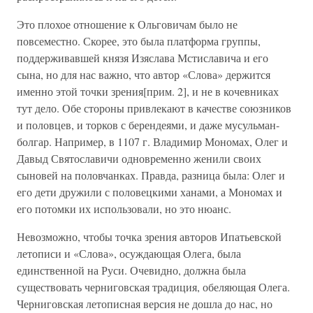
Это плохое отношение к Ольговичам было не
повсеместно. Скорее, это была платформа группы,
поддерживавшей князя Изяслава Мстиславича и его
сына, но для нас важно, что автор «Слова» держится
именно этой точки зрения[прим. 2], и не в кочевниках
тут дело. Обе стороны привлекают в качестве союзников
и половцев, и торков с берендеями, и даже мусульман-
болгар. Например, в 1107 г. Владимир Мономах, Олег и
Давыд Святославичи одновременно женили своих
сыновей на половчанках. Правда, разница была: Олег и
его дети дружили с половецкими ханами, а Мономах и
его потомки их использовали, но это нюанс.
Невозможно, чтобы точка зрения авторов Ипатьевской
летописи и «Слова», осуждающая Олега, была
единственной на Руси. Очевидно, должна была
существовать черниговская традиция, обеляющая Олега.
Черниговская летописная версия не дошла до нас, но