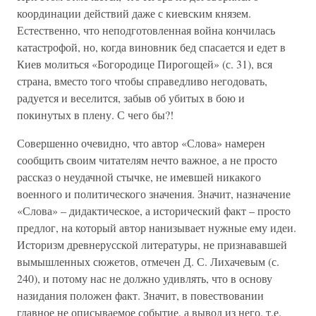
координации действий даже с киевским князем.
Естественно, что неподготовленная война кончилась
катастрофой, но, когда виновник бед спасается и едет в
Киев молиться «Богородице Пирогощей» (с. 31), вся
страна, вместо того чтобы справедливо негодовать,
радуется и веселится, забыв об убитых в бою и
покинутых в плену. С чего бы?!
Совершенно очевидно, что автор «Слова» намерен
сообщить своим читателям нечто важное, а не просто
рассказ о неудачной стычке, не имевшей никакого
военного и политического значения. Значит, назначение
«Слова» – дидактическое, а исторический факт – просто
предлог, на который автор нанизывает нужные ему идеи.
Историзм древнерусской литературы, не признававшей
вымышленных сюжетов, отмечен Д. С. Лихачевым (с.
240), и потому нас не должно удивлять, что в основу
назидания положен факт. Значит, в повествовании
главное не описываемое событие, а вывод из него, т.е.