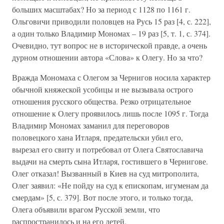
больших масштабах? Но за период с 1128 по 1161 г.
Ольговичи приводили половцев на Русь 15 раз [4, с. 222],
а один только Владимир Мономах – 19 раз [5, т. 1, с. 374].
Очевидно, тут вопрос не в исторической правде, а очень
дурном отношении автора «Слова» к Олегу. Но за что?
Вражда Мономаха с Олегом за Чернигов носила характер
обычной княжеской усобицы и не вызывала острого
отношения русского общества. Резко отрицательное
отношение к Олегу проявилось лишь после 1095 г. Тогда
Владимир Мономах заманил для переговоров
половецкого хана Итларя, предательски убил его,
вырезал его свиту и потребовал от Олега Святославича
выдачи на смерть сына Итларя, гостившего в Чернигове.
Олег отказал! Вызванный в Киев на суд митрополита,
Олег заявил: «Не пойду на суд к епископам, игуменам да
смердам» [5, с. 379]. Вот после этого, и только тогда,
Олега объявили врагом Русской земли, что
распространилось и на его детей.