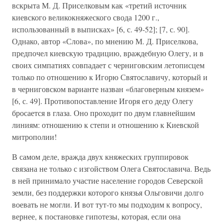
вскрыта М. Д. Приселковым как «третий источник
киевского великокняжеского свода 1200 г.,
использованный в выписках» [6, с. 49-52]; [7, с. 90].
Однако, автор «Слова», по мнению М. Д. Приселкова,
предпочел киевскую традицию, враждебную Олегу, и в
своих симпатиях совпадает с черниговским летописцем
только по отношению к Игорю Святославичу, который и
в черниговском варианте назван «благоверным князем»
[6, с. 49]. Противопоставление Игоря его деду Олегу
бросается в глаза. Оно проходит по двум главнейшим
линиям: отношению к степи и отношению к Киевской
митрополии!
В самом деле, вражда двух княжеских группировок
связана не только с изгойством Олега Святославича. Ведь
в ней принимало участие население городов Северской
земли, без поддержки которого князья Ольговичи долго
воевать не могли. И вот тут-то мы подходим к вопросу,
вернее, к постановке гипотезы, которая, если она