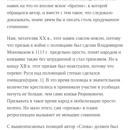
намек на что-то вполне ясное «братии», к которой
обращался автор, и вместе с тем такое, что следовало
доказывать, иначе зачем бы и писать столь продуманное
сочинение.
Нам, читателям XX в., этот намек совсем неясен, потому
что призыв к войне с половцами был сделан Владимиром
Мономахом в 1113 г. предельно просто, понят народом и
князьями также без затруднений и стал трюизмом. Но к
концу XII в. этот призыв был неактуален, потому что
перевес Руси над половецкой степью сделался
очевиден[прим. 1]. В это время половцы в значительном
количестве крестились и принимали участие в усобицах
ничуть не больше, чем сами князья Рюриковичи.
Призывать в такое время народ к мобилизации просто
нелепо. Но мало этого, сам «призыв» в плане
ретроспекции вызывает не меньшие сомнения.
С вышеописанных позиций автор «Слова» должен был