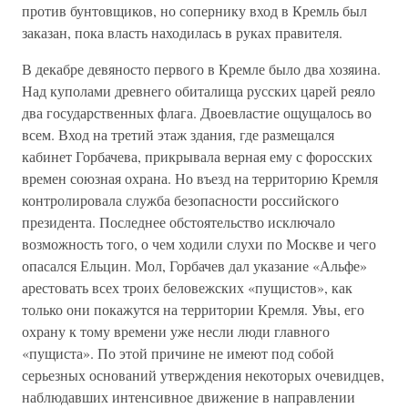
против бунтовщиков, но сопернику вход в Кремль был
заказан, пока власть находилась в руках правителя.
В декабре девяносто первого в Кремле было два хозяина.
Над куполами древнего обиталища русских царей реяло
два государственных флага. Двоевластие ощущалось во
всем. Вход на третий этаж здания, где размещался
кабинет Горбачева, прикрывала верная ему с форосских
времен союзная охрана. Но въезд на территорию Кремля
контролировала служба безопасности российского
президента. Последнее обстоятельство исключало
возможность того, о чем ходили слухи по Москве и чего
опасался Ельцин. Мол, Горбачев дал указание «Альфе»
арестовать всех троих беловежских «пущистов», как
только они покажутся на территории Кремля. Увы, его
охрану к тому времени уже несли люди главного
«пущиста». По этой причине не имеют под собой
серьезных оснований утверждения некоторых очевидцев,
наблюдавших интенсивное движение в направлении