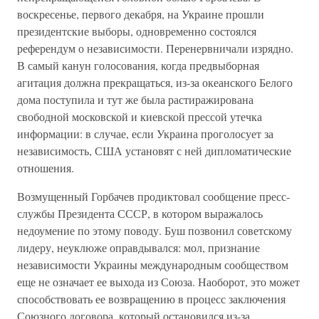
воскресенье, первого декабря, на Украине прошли
президентские выборы, одновременно состоялся
референдум о независимости. Перенервничали изрядно.
В самый канун голосования, когда предвыборная
агитация должна прекращаться, из-за океанского Белого
дома поступила и тут же была растиражирована
свободной московской и киевской прессой утечка
информации: в случае, если Украина проголосует за
независимость, США установят с ней дипломатические
отношения.
Возмущенный Горбачев продиктовал сообщение пресс-
службы Президента СССР, в котором выражалось
недоумение по этому поводу. Буш позвонил советскому
лидеру, неуклюже оправдывался: мол, признание
независимости Украины международным сообществом
еще не означает ее выхода из Союза. Наоборот, это может
способствовать ее возвращению в процесс заключения
Союзного договора, который остановился из-за