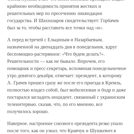
крайнюю необходимость принятия жестких и
решительных мер по пресечению ликвидации
государства. И Шахназаров свидетельствует: Горбачев
был за то, чтобы расставить все точки над «и».
А перед встречей с Ельциным и Назарбаевым,
назначенной на двенадцать дня в понедельник, вдруг
беспомощно-растерянное: «Что будем делать?».
Решительности — как не бывало. Впрочем, его
помощник и пресс-секретарь, вспоминая понедельничное
утро девятого декабря, отмечает: президент, к которому
А. Грачев пришел сразу же после его приезда в Кремль,
полностью владел собой, был мобилизован и бодр и даже
постарался загладить инцидент, связанный с украинским
телеинтервью, сказав, что, по его мнению, все
получилось хорошо.
Наверное, настроение союзного президента резко упало
после того, как он узнал, что Кравчук и Шушкевич в