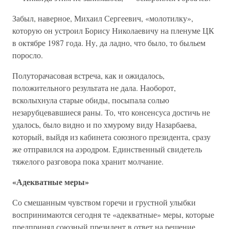
Забыл, наверное, Михаил Сергеевич, «молотилку»,
которую он устроил Борису Николаевичу на пленуме ЦК
в октябре 1987 года. Ну, да ладно, что было, то быльем
поросло.
Полуторачасовая встреча, как и ожидалось,
положительного результата не дала. Наоборот,
всколыхнула старые обиды, посыпала солью
незарубцевавшиеся раны. То, что консенсуса достичь не
удалось, было видно и по хмурому виду Назарбаева,
который, выйдя из кабинета союзного президента, сразу
же отправился на аэродром. Единственный свидетель
тяжелого разговора пока хранит молчание.
«Адекватные меры»
Со смешанным чувством горечи и грустной улыбки
воспринимаются сегодня те «адекватные» меры, которые
предпринял союзный президент в ответ на решение