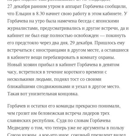
27 декабря ранним утром в аппарат Горбачева сообщили,
что Ельцин в 8.30 начнет свою работу в этом кабинете. У
Горбачева на утро была намечена беседа с японскими
журналистами, предусматривались и другие встречи, да и
кабинет не был еще полностью освобожден — покинуть
его предстояло через два дня, 29 декабря. Пришлось ему
встречаться с иностранцами в другом месте, а оставшиеся
в кабинете вещи перебазировать в комнату охраны.
Новый хозяин прибыл в кабинет Горбачева в девятом
часу, встретился в течение короткого времени с
несколькими людьми, поднял тост со своими
ближайшими сподвижниками и уехал в другое место.
Такая вот унизительная концовка.
Горбачев и остатки его команды прекрасно понимали,
чем грозит им беловежская встреча лидеров трех
славянских республик. Судя по словам Горбачева
Медведеву о том, что теперь уже не аргументы в пользу
Союза нужны, а кое-что иное, союзный президент видел