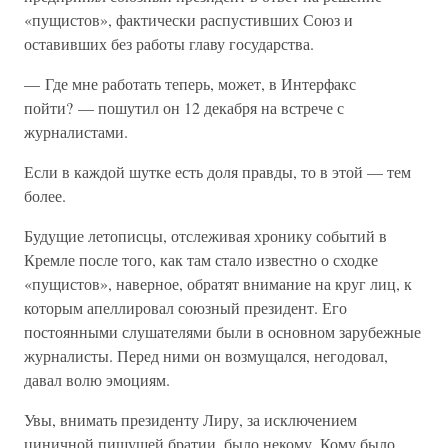
«пущистов», фактически распустивших Союз и
оставивших без работы главу государства.
— Где мне работать теперь, может, в Интерфакс
пойти? — пошутил он 12 декабря на встрече с
журналистами.
Если в каждой шутке есть доля правды, то в этой — тем
более.
Будущие летописцы, отслеживая хронику событий в
Кремле после того, как там стало известно о сходке
«пущистов», наверное, обратят внимание на круг лиц, к
которым апеллировал союзный президент. Его
постоянными слушателями были в основном зарубежные
журналисты. Перед ними он возмущался, негодовал,
давал волю эмоциям.
Увы, внимать президенту Лиру, за исключением
циничной пишущей братии, было некому. Кому было