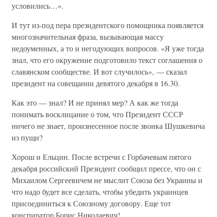
условились…».
И тут из-под пера президентского помощника появляется
многозначительная фраза, вызывающая массу
недоуменных, а то и негодующих вопросов. «Я уже тогда
знал, что его окружение подготовило текст соглашения о
славянском сообществе. И вот случилось», — сказал
президент на совещании девятого декабря в 16.30.
Как это — знал? И не принял мер? А как же тогда
понимать восклицание о том, что Президент СССР
ничего не знает, произнесенное после звонка Шушкевича
из пущи?
Хорош и Ельцин. После встречи с Горбачевым пятого
декабря российский Президент сообщил прессе, что он с
Михаилом Сергеевичем не мыслит Союза без Украины и
что надо будет все сделать, чтобы убедить украинцев
присоединиться к Союзному договору. Еще тот
конспиратор Борис Николаевич!