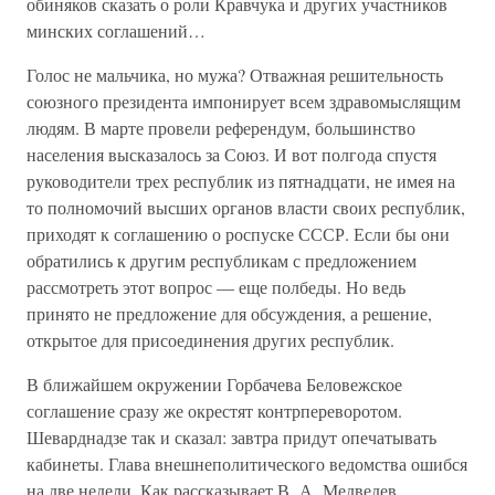
обиняков сказать о роли Кравчука и других участников
минских соглашений…
Голос не мальчика, но мужа? Отважная решительность
союзного президента импонирует всем здравомыслящим
людям. В марте провели референдум, большинство
населения высказалось за Союз. И вот полгода спустя
руководители трех республик из пятнадцати, не имея на
то полномочий высших органов власти своих республик,
приходят к соглашению о роспуске СССР. Если бы они
обратились к другим республикам с предложением
рассмотреть этот вопрос — еще полбеды. Но ведь
принято не предложение для обсуждения, а решение,
открытое для присоединения других республик.
В ближайшем окружении Горбачева Беловежское
соглашение сразу же окрестят контрпереворотом.
Шеварднадзе так и сказал: завтра придут опечатывать
кабинеты. Глава внешнеполитического ведомства ошибся
на две недели. Как рассказывает В. А. Медведев,