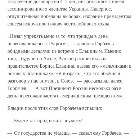
заключение договора на 4–5 лет, не согласился с идеей
ассоциированного членства Украины. Наверное,
оглушительная победа на выборах, избрание президентом
совсем вскружили голову честолюбивого хохла.
«Начал упрекать меня за то, что трижды в день
переговариваюсь с Руцким», — делился Горбачев
обидными деталями из встречи с Ельциным. Именно
тогда, будучи на Алтае, Руцкой раскритиковал
правительство Бориса Ельцина, назвав его «мальчиками в
розовых штанишках». «Я возразил, что это обычный
разговор у нас внутри, в Союзе, — рассказывал далее
Горбачев. — А вот Президент России несколько раз в
день переговаривается с американским президентом».
Ельцин после этих слов Горбачева вспылил:
— Будете так продолжать, я ухожу!
— От государства не уйдешь, — сказал ему Горбачев. —