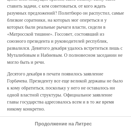
ставить задачи, с кем советоваться, от кого ждать
разумных предложений? Политбюро он распустил, самые
близкие соратники, на которых мог опереться и у
которых были реальные рычаги власти, сидели в
«Матросской тишине». Госсовет, состоявший из
союзного президента и руководителей республик,
развалился. Девятого декабря удалось встретиться лишь с
Муталибовым и Набиевым. О полновесном заседании не
могло быть и речи.
Десятого декабря в печати появилось заявление
Горбачева. Президенту все еще великой державы не было
к кому обратиться, поскольку у него не оставалось ни
одной властной структуры. Официальное заявление
главы государства адресовалось всем и в то же время
никому конкретно.
Трудно поверить, но в заявлении отмечались
Продолжение на Литрес
некоторые… позитивные моменты беловежских