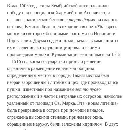
В мае 1503 года силы Кембрийской лиги одержали
победу над венецианской армией при Агнаделло, и
началось паническое бегство с
терра фирма
на главные
острова. В число беженцев входили свыше
5000
евреев,
многие из которых были иммигрантами из Испании и
Португалии. Двумя годами позже началась кампания за
их выселение, которую инициировали своими
проповедями монахи. Кульминация ее пришлась на 1515
—1516 гг., когда государство приняло решение
ограничить размещение еврейской общины
определенным местом в городе. Таким местом был
избран заброшенный литейный цех, где производились
пушки, известный под названием
гетто нуово,
расположенный в части центральных островов, наиболее
удаленный от площади Св. Марка. Эта «новая литейка»
была превращена в остров при помощи каналов,
ограждена высокими стенами, причем все окна,
обращенные наружу, были заложены кирпичом. В двух