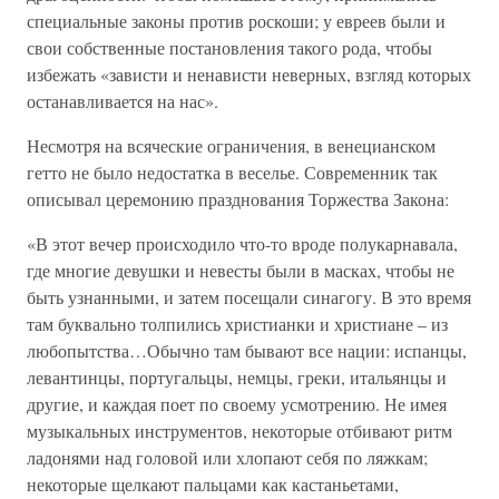
специальные законы против роскоши; у евреев были и
свои собственные постановления такого рода, чтобы
избежать «зависти и ненависти неверных, взгляд которых
останавливается на нас».
Несмотря на всяческие ограничения, в венецианском
гетто не было недостатка в веселье. Современник так
описывал церемонию празднования Торжества Закона:
«В этот вечер происходило что-то вроде полукарнавала,
где многие девушки и невесты были в масках, чтобы не
быть узнанными, и затем посещали синагогу. В это время
там буквально толпились христианки и христиане – из
любопытства…Обычно там бывают все нации: испанцы,
левантинцы, португальцы, немцы, греки, итальянцы и
другие, и каждая поет по своему усмотрению. Не имея
музыкальных инструментов, некоторые отбивают ритм
ладонями над головой или хлопают себя по ляжкам;
некоторые щелкают пальцами как кастаньетами,