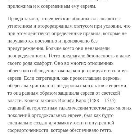
приложима и к современным ему евреям.
Правда такова, что еврейские общины соглашались с
угнетением и второразрядным статусом при условии, что
при этом действуют определенные правила, которые не
нарушаются постоянно и произвольно без
предупреждения. Больше всего они ненавидели
неопределенность. Гетто предлагало безопасность и даже
своего рода комфорт. Оно во многих отношениях
облегчало соблюдение закона, концентрируя и изолируя
евреев. Если сегрегация, как провозглашала церковь,
оберегала христиан от нездоровых контактов с евреями,
то она равным образом защищала евреев от светской
власти. Кодекс законов Иосифа Каро (1488—1575),
ставший авторитетным галахическим текстом для многих
поколений ортодоксальных евреев, был как будто
специально создан для замкнутости и внутренней
сосредоточенности, которые обеспечивало гетто.