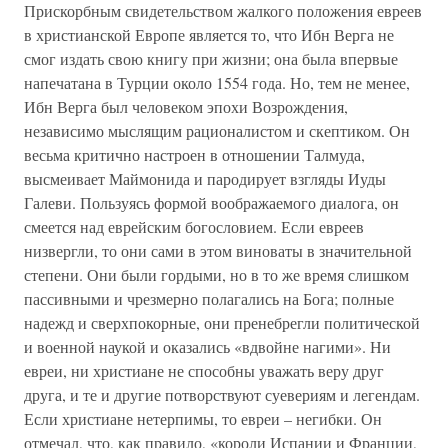
Прискорбным свидетельством жалкого положения евреев
в христианской Европе является то, что Ибн Верга не
смог издать свою книгу при жизни; она была впервые
напечатана в Турции около 1554 года. Но, тем не менее,
Ибн Верга был человеком эпохи Возрождения,
независимо мыслящим рационалистом и скептиком. Он
весьма критично настроен в отношении Талмуда,
высмеивает Маймонида и пародирует взгляды Иуды
Галеви. Пользуясь формой воображаемого диалога, он
смеется над еврейским богословием. Если евреев
низвергли, то они сами в этом виноваты в значительной
степени. Они были гордыми, но в то же время слишком
пассивными и чрезмерно полагались на Бога; полные
надежд и сверхпокорные, они пренебрегли политической
и военной наукой и оказались «вдвойне нагими». Ни
евреи, ни христиане не способны уважать веру друг
друга, и те и другие потворствуют суевериям и легендам.
Если христиане нетерпимы, то евреи – негибки. Он
отмечал, что, как правило, «короли Испании и Франции,