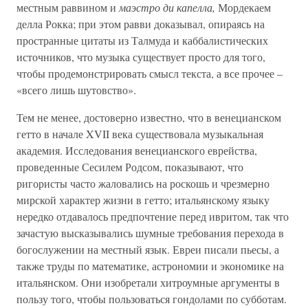
местным раввином и
маэстро ди капелла,
Мордекаем
делла Рокка; при этом равви доказывал, опираясь на
пространные цитаты из Талмуда и каббалистических
источников, что музыка существует просто для того,
чтобы продемонстрировать смысл текста, а все прочее –
«всего лишь шутовство».
Тем не менее, достоверно известно, что в венецианском
гетто в начале XVII века существовала музыкальная
академия. Исследования венецианского еврейства,
проведенные Сесилем Родсом, показывают, что
ригористы часто жаловались на роскошь и чрезмерно
мирской характер жизни в гетто; итальянскому языку
нередко отдавалось предпочтение перед ивритом, так что
зачастую высказывались шумные требования перехода в
богослужении на местный язык. Евреи писали пьесы, а
также труды по математике, астрономии и экономике на
итальянском. Они изобретали хитроумные аргументы в
пользу того, чтобы пользоваться гондолами по субботам.