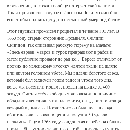
в заточении, то хозяин вообще потеряет свой капитал.
Так и произошло в случае с Иосифом Леви; хозяин бил
его, чтобы поднять цену, но несчастный умер под бичом.
Этот гнусный промысел процветал в течение 300 лет. В
1663 году старый сторонник Кромвеля, Филипп
Скиппон, так описывал рабскую тюрьму на Мальте:
«Здесь евреев, мавров и турок превращают в рабов и
затем публично продают на рынке… Евреев отличают от
прочих по маленькому кусочку желтой ткани на шляпе
или другом головном уборе. Мы видели богатого еврея,
который был захвачен годом ранее и утром того дня,
когда мы посетили тюрьму, продан на рынке за 400
эскудо. Считая себя свободным человеком по причине
обладания венецианским паспортом, он ударил торговца,
который купил его. После этого он был послан сюда,
обрит наголо, закован в цепи и получил 50 ударов
палками». Еще в 1768 году лондонская еврейская община
послала 80 фунтов стерлингов, чтобы помочь выкупить