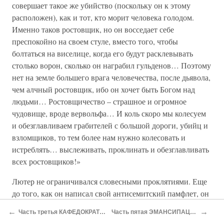
совершает такое же убийство (поскольку он к этому
расположен), как и тот, кто морит человека голодом.
Именно таков ростовщик, но он восседает себе
преспокойно на своем стуле, вместо того, чтобы
болтаться на виселице, когда его будут расклевывать
столько ворон, сколько он награбил гульденов… Поэтому
нет на земле большего врага человечества, после дьявола,
чем алчный ростовщик, ибо он хочет быть Богом над
людьми… Ростовщичество – страшное и огромное
чудовище, вроде вервольфа… И коль скоро мы колесуем
и обезглавливаем грабителей с большой дороги, убийц и
взломщиков, то тем более нам нужно колесовать и
истреблять… выслеживать, проклинать и обезглавливать
всех ростовщиков!»
Лютер не ограничивался словесными проклятиями. Еще
до того, как он написал свой антисемитский памфлет, он
добился изгнания евреев из Саксонии в 1537 году, а в 40-
←
→
Часть третья КАФЕДОКРАТИЯ
Часть пятая ЭМАНСИПАЦИЯ
е годы он выжил их из многих немецких городов. В 1543