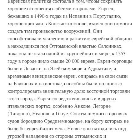
Еврейская политика состояла в том, чтобы сохранять
хорошие отношения с обеими сторонами. Евреев,
бежавших в 1490-х годах из Испании в Португалию,
хорошо приняли в Константинополе; взамен они помогли
создать там производство вооружений. Они
способствовали усилению и развитию еврейской общины
в находящихся под Оттоманской властью Салониках,
пока она не стала одной из крупнейших в мире; к 1553
году в городе жило свыше 20 000 евреев. Евреи-торговцы
были в Леванте, на Эгейском море и Адриатике, и
временами венецианские евреи, опираясь на свои связи
на Балканах и на востоке, способны были полностью
контролировать значительную долю восточной торговли
этого города. Евреи сосредоточивались и в других
итальянских портах, особенно Анконе, Легорне
(Ливорно), Неаполе и Генуе. Совсем немного торговых
судов бороздило Средиземноморье, на борту которых не
было бы еврея-бизнесмена. Но все они находились под
угрозой нападения со стороны оттоманских и