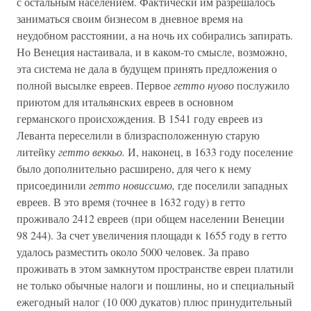
с остальным населением. Фактически им разрешалось
заниматься своим бизнесом в дневное время на
неудобном расстоянии, а на ночь их собирались запирать.
Но Венеция настаивала, и в каком-то смысле, возможно,
эта система не дала в будущем принять предложения о
полной высылке евреев. Первое
гетто нуово
послужило
приютом для итальянских евреев в основном
германского происхождения. В 1541 году евреев из
Леванта переселили в близрасположенную старую
литейку
гетто веккьо.
И, наконец, в 1633 году поселение
было дополнительно расширено, для чего к нему
присоединили
гетто новиссимо,
где поселили западных
евреев. В это время (точнее в 1632 году) в гетто
проживало 2412 евреев (при общем населении Венеции
98 244). За счет увеличения площади к 1655 году в гетто
удалось разместить около 5000 человек. За право
проживать в этом замкнутом пространстве евреи платили
не только обычные налоги и пошлины, но и специальный
ежегодный налог (10 000 дукатов) плюс принудительный