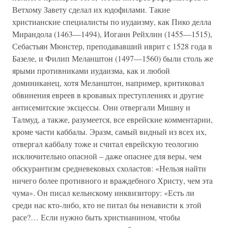
Ветхому Завету сделал их юдофилами. Такие
христианские специалисты по иудаизму, как Пико делла
Мирандола (1463—1494), Иоганн Рейхлин (1455—1515),
Себастьян Мюнстер, преподававший иврит с 1528 года в
Базеле, и Филип Меланштон (1497—1560) были столь же
ярыми противниками иудаизма, как и любой
доминиканец, хотя Меланштон, например, критиковал
обвинения евреев в кровавых преступлениях и другие
антисемитские эксцессы. Они отвергали Мишну и
Талмуд, а также, разумеется, все еврейские комментарии,
кроме части каббалы. Эразм, самый видный из всех их,
отвергал каббалу тоже и считал еврейскую теологию
исключительно опасной – даже опаснее для веры, чем
обскурантизм средневековых схоластов: «Нельзя найти
ничего более противного и враждебного Христу, чем эта
чума». Он писал кельнскому инквизитору: «Есть ли
среди нас кто-либо, кто не питал бы ненависти к этой
расе?… Если нужно быть христианином, чтобы