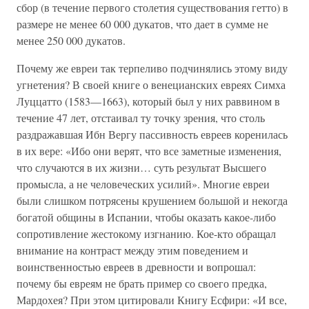
сбор (в течение первого столетия существования гетто) в
размере не менее 60 000 дукатов, что дает в сумме не
менее 250 000 дукатов.
Почему же евреи так терпеливо подчинялись этому виду
угнетения? В своей книге о венецианских евреях Симха
Луццатто (1583—1663), который был у них раввином в
течение 47 лет, отстаивал ту точку зрения, что столь
раздражавшая Ибн Вергу пассивность евреев коренилась
в их вере: «Ибо они верят, что все заметные изменения,
что случаются в их жизни… суть результат Высшего
промысла, а не человеческих усилий». Многие евреи
были слишком потрясены крушением большой и некогда
богатой общины в Испании, чтобы оказать какое-либо
сопротивление жестокому изгнанию. Кое-кто обращал
внимание на контраст между этим поведением и
воинственностью евреев в древности и вопрошал:
почему бы евреям не брать пример со своего предка,
Мардохея? При этом цитировали Книгу Есфири: «И все,