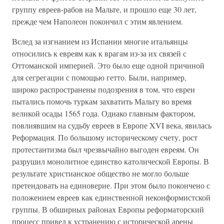
группу евреев-рабов на Мальте, и прошло еще 30 лет,
прежде чем Наполеон покончил с этим явлением.
Вслед за изгнанием из Испании многие итальянцы
относились к евреям как к врагам из-за их связей с
Оттоманской империей. Это было еще одной причиной
для сегрегации с помощью гетто. Были, например,
широко распространены подозрения в том, что евреи
пытались помочь туркам захватить Мальту во время
великой осады 1565 года. Однако главным фактором,
повлиявшим на судьбу евреев в Европе XVI века, явилась
Реформация. По большому историческому счету, рост
протестантизма был чрезвычайно выгоден евреям. Он
разрушил монолитное единство католической Европы. В
результате христианское общество не могло больше
претендовать на единоверие. При этом было покончено с
положением евреев как единственной неконформистской
группы. В обширных районах Европы реформаторский
процесс привел к устранению с исторической арены