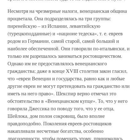
Несмотря на чрезмерные налоги, венецианская община
процветала. Она подразделялась на три группы:
пиренейскую – из Испании, левантийскую
(турецкоподданные) и «национе тедеска», т. е. евреев
родом из Германии, самой старой, самой большой и
наиболее обеспеченной. Они говорили по-итальянски, и
только им разрешалось заниматься ростовщичеством.
Однако им не предоставлялось венецианского
гражданства; даже в конце XVIII столетия закон гласил,
что «евреи Венеции и государства, равно как и любые
другие евреи не могут претендовать на гражданство или
иметь на него право». Шекспир верно отмечал это
обстоятельство в «Венецианском купце». То, что у него
говорила Джессика по поводу того, что у ее отца,
Шейлока, дом полон сокровищ, было вполне
правдоподобно. Поколения евреев-ростовщиков
накапливали несчетные богатства, особенно
драгоценности. чтобы помешать этому, принимались