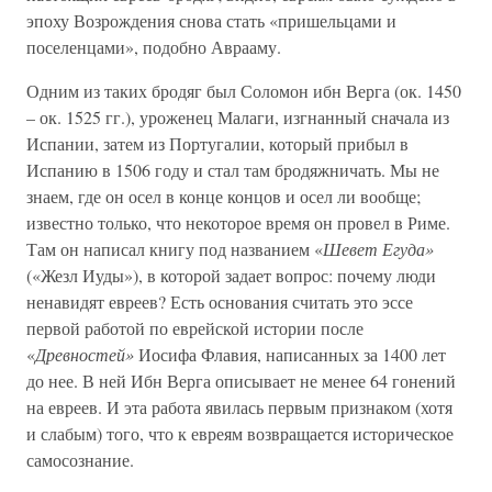
эпоху Возрождения снова стать «пришельцами и
поселенцами», подобно Аврааму.
Одним из таких бродяг был Соломон ибн Верга (ок. 1450
– ок. 1525 гг.), уроженец Малаги, изгнанный сначала из
Испании, затем из Португалии, который прибыл в
Испанию в 1506 году и стал там бродяжничать. Мы не
знаем, где он осел в конце концов и осел ли вообще;
известно только, что некоторое время он провел в Риме.
Там он написал книгу под названием «
Шевет Егуда»
(«Жезл Иуды»), в которой задает вопрос: почему люди
ненавидят евреев? Есть основания считать это эссе
первой работой по еврейской истории после
«
Древностей»
Иосифа Флавия, написанных за 1400 лет
до нее. В ней Ибн Верга описывает не менее 64 гонений
на евреев. И эта работа явилась первым признаком (хотя
и слабым) того, что к евреям возвращается историческое
самосознание.