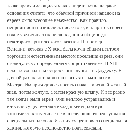
то же время имеющиеся у нас свидетельства не дают
основания считать, что обычной причиной нападок на
евреев было всеобщее невежество. Как правило,
неприятности начинались после того, как приток евреев
извне увеличивал их число в данной общине до
некоторого критического значения. Например, в
Венеции, которая с Х века была крупнейшим центром
торговли и естественным местом поселения евреев, они
столкнулись с определенным сопротивлением. В XIII
веке их согнали на остров Спиналунга – в Джудекку. В
другой раз их заставили поселиться на материке в
Местре. Им приходилось носить сначала круглый желтый
знак, потом желтую, а затем красную шляпу. И все равно
там всегда были евреи. Они неплохо устраивались и
вносили существенный вклад в венецианскую
экономику, в том числе не в последнюю очередь уплатой
специальных налогов. И о них существовала специальная
хартия, которую неоднократно подтверждали.