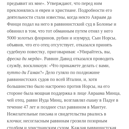
предъявит их мне». Утверждают, что перед ним
преклонялись и евреи и христиане. Подробности его
деятельности стали известны, когда некто Авраам да
Финци подал на него в раввинистский суд в Болонье и
обвинил в том, что тот обманным путем отнял у него
5000 золотых флоринов, рубин и изумруд. Сын Норсы,
объявив, что его отец отсутствует, отказался принять
судебную повестку, приговаривая: «Убирайтесь, вы,
фреска ди мерда
». Раввин Давид отказался проводить
службу, воскликнув: «Что прикажете делать с вами,
путто ди Гаман
?» Дело гуляло по полдюжине
раввинистских судов по всей Италии, и, хотя
большинство было настроено против Норсы, на его
стороне была мощная поддержка в лице Авраама Минца,
чей отец, равви Иуда Минц, возглавлял
ешиву
в Падуе в
течение 47 лет и позднее стал раввином в Мантуе.
Нежелательные письма и свидетельства рвались в
клочки; несогласным раввинам грозили позорным
столбом и христианским судом. Каждая раввинистская