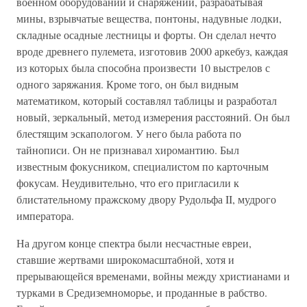
военном оборудовании и снаряжении, разрабатывая
мины, взрывчатые вещества, понтоны, надувные лодки,
складные осадные лестницы и форты. Он сделал нечто
вроде древнего пулемета, изготовив 2000 аркебуз, каждая
из которых была способна произвести 10 выстрелов с
одного заряжания. Кроме того, он был видным
математиком, который составлял таблицы и разработал
новый, зеркальный, метод измерения расстояний. Он был
блестящим эскапологом. У него была работа по
тайнописи. Он не признавал хиромантию. Был
известным фокусником, специалистом по карточным
фокусам. Неудивительно, что его пригласили к
блистательному пражскому двору Рудольфа II, мудрого
императора.
На другом конце спектра были несчастные евреи,
ставшие жертвами широкомасштабной, хотя и
прерывающейся временами, войны между христианами и
турками в Средиземноморье, и проданные в рабство.