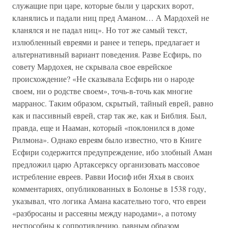
служащие при царе, которые были у царских ворот,
кланялись и падали ниц пред Аманом… А Мардохей не
кланялся и не падал ниц». Но тот же самый текст,
излюбленный евреями и ранее и теперь, предлагает и
альтернативный вариант поведения. Разве Есфирь, по
совету Мардохея, не скрывала свое еврейское
происхождение? «Не сказывала Есфирь ни о народе
своем, ни о родстве своем», точь-в-точь как многие
марранос. Таким образом, скрытый, тайный еврей, равно
как и пассивный еврей, стар так же, как и Библия. Был,
правда, еще и Нааман, который «поклонился в доме
Рилмона». Однако евреям было известно, что в Книге
Есфири содержится предупреждение, ибо злобный Аман
предложил царю Артаксерксу организовать массовое
истребление евреев. Равви Иосиф ибн Яхья в своих
комментариях, опубликованных в Болонье в 1538 году,
указывал, что логика Амана касательно того, что евреи
«разбросаны и рассеяны между народами», а потому
неспособны к сопротивлению, равным образом