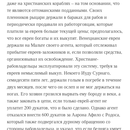
даже на христианских кораблях – на том основании, что
те являются оттоманскими подданными. Своих
пленников рыцари держали в бараках для рабов и
периодически продавали их работорговцам, которые
платили за евреев больше текущей цены; предполагалось,
что все евреи богаты и их выкупят. Венецианские евреи
держали на Мальте своего агента, который отслеживал
прибытие евреев-заложников и, если позволяли средства,
организовывал их освобождение. Христиане-
рабовладельцы эксплуатировали эту систему, требуя за
евреев немыслимый выкуп. Некоего Иуду Сурнаго,
семидесяти пяти лет, держали голым в погребе в течение
двух месяцев, после чего он ослеп и не мог держаться на
ногах. Его хозяин грозился вырвать ему бороду и веки, а
также заковать в цепи, если только еврей-агент не
уплатит 200 дукатов, что и было сделано. Однако агент
отказался внести 600 дукатов за Аарона Афило с Родоса,
который также подвергался дурному обращению со
стороны рабовладельца, и указал, что если бедняга умрет