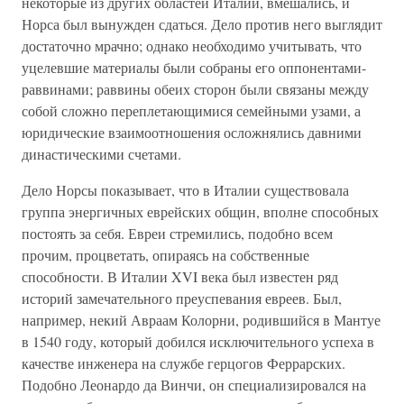
некоторые из других областей Италии, вмешались, и
Норса был вынужден сдаться. Дело против него выглядит
достаточно мрачно; однако необходимо учитывать, что
уцелевшие материалы были собраны его оппонентами-
раввинами; раввины обеих сторон были связаны между
собой сложно переплетающимися семейными узами, а
юридические взаимоотношения осложнялись давними
династическими счетами.
Дело Норсы показывает, что в Италии существовала
группа энергичных еврейских общин, вполне способных
постоять за себя. Евреи стремились, подобно всем
прочим, процветать, опираясь на собственные
способности. В Италии XVI века был известен ряд
историй замечательного преуспевания евреев. Был,
например, некий Авраам Колорни, родившийся в Мантуе
в 1540 году, который добился исключительного успеха в
качестве инженера на службе герцогов Феррарских.
Подобно Леонардо да Винчи, он специализировался на