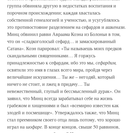
группа обвиняла другую в недостатках воспитания и
порочном происхождении; каждая хвасталась
собственной генеалогией и ученостью, и усугублялось
это противостояние разделением на сефардов и ашкенази.
Минц обвинил равви Авраама Коэна из Болоньи в том,
что он «сладкоголосый сефард… и замаскированный
Сатана». Коэн парировал: «Ты называешь моих предков
скандальными священниками… Я горжусь
принадлежностью к сефардам, ибо это мы,
сефардим,
освятили это имя в глазах всего мира, пройдя через
величайшие искушения… Ты же – негодяй, который
ничего не стоит, и лжец в придачу… Ты
невежественный, глупый и бессмысленный дурак». Он
заявил, что Минц всегда зарабатывал себе на жизнь
грабежом и хищениями и был «всемирно известен как
злодей и посмешище». Утверждалось также, что Минц
стал преемником своего отца лишь потому, что хорошо
играл на
шофаре.
В конце концов, свыше 50 раввинов,