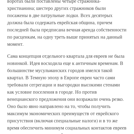
воротах были поставлены четыре стражника-
христианина; шестеро других стражников были
посажены в две патрульные лодки. Всех десятерых
должна была содержать еврейская община, причем
последней была предписана вечная аренда собственности
по расценкам, на одну треть выше принятых на данный
момент.
Сама концепция отдельного квартала для евреев не была
новинкой. Идея восходила еще к античным временам. В
большинстве мусульманских городов имелся такой
квартал. В Темную эпоху в Европе евреи часто сами
требовали сегрегации и выгородки высокими стенами
как условие поселения в городе. Но против
венецианского предложения они возражали очень резко.
Оно было явно направлено на то, чтобы получить
максимум экономических преимуществ от еврейского
присутствия (включая специальные налоги) и в то же
время обеспечить минимум социальных контактов евреев