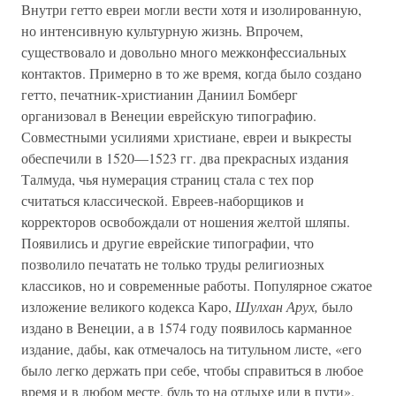
Внутри гетто евреи могли вести хотя и изолированную,
но интенсивную культурную жизнь. Впрочем,
существовало и довольно много межконфессиальных
контактов. Примерно в то же время, когда было создано
гетто, печатник-христианин Даниил Бомберг
организовал в Венеции еврейскую типографию.
Совместными усилиями христиане, евреи и выкресты
обеспечили в 1520—1523 гг. два прекрасных издания
Талмуда, чья нумерация страниц стала с тех пор
считаться классической. Евреев-наборщиков и
корректоров освобождали от ношения желтой шляпы.
Появились и другие еврейские типографии, что
позволило печатать не только труды религиозных
классиков, но и современные работы. Популярное сжатое
изложение великого кодекса Каро,
Шулхан Арух,
было
издано в Венеции, а в 1574 году появилось карманное
издание, дабы, как отмечалось на титульном листе, «его
было легко держать при себе, чтобы справиться в любое
время и в любом месте, будь то на отдыхе или в пути».