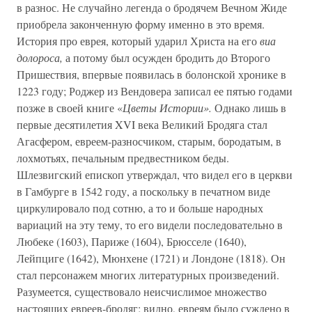
в разнос. Не случайно легенда о бродячем Вечном Жиде
приобрела законченную форму именно в это время.
История про еврея, который ударил Христа на его
виа
долороса,
а потому был осужден бродить до Второго
Пришествия, впервые появилась в болонской хронике в
1223 году; Роджер из Вендовера записал ее пятью годами
позже в своей книге «
Цветы Истории».
Однако лишь в
первые десятилетия XVI века Великий Бродяга стал
Агасфером, евреем-разносчиком, старым, бородатым, в
лохмотьях, печальным предвестником беды.
Шлезвигский епископ утверждал, что видел его в церкви
в Гамбурге в 1542 году, а поскольку в печатном виде
циркулировало под сотню, а то и больше народных
вариаций на эту тему, то его видели последовательно в
Любеке (1603), Париже (1604), Брюсселе (1640),
Лейпциге (1642), Мюнхене (1721) и Лондоне (1818). Он
стал персонажем многих литературных произведений.
Разумеется, существовало неисчислимое множество
настоящих евреев-бродяг; видно, евреям было суждено в