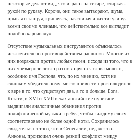
некоторые делают вид, что играют на гитаре, «чиркая»
рукой по рукаву. Короче, они такое вытворяют, шумя,
прыгая и танцуя, кривляясь, паясничая и жестикулируя
всеми своими членами, что действительно все выглядит
подобно карнавалу».
Отсутствие музыкальных инструментов объяснялось
исключительно противодействием раввинов. Многие из
них возражали против любых песен, исходя из того, что в
них чрезмерное число раз повторяются слова молитв,
особенно имя Господа, что, по их мнению, хотя не
слишком убедительному, могло привести простолюдинов
к вере в то, что существует два, а то и больше, Бога.
Кстати, в XVI и XVII веках английские пуритане
выдвигали аналогичные обвинения против
полифонической музыки, требуя, чтобы каждому слогу
соответствовало не более одной ноты. Сохранилось
свидетельство того, что в Сенегалии, недалеко от
Анконы, произошел очень резкий конфликт между