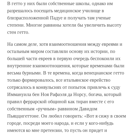
В гетто у них были собственные школы, однако им
разрешалось посещать медицинское училище в
близрасположенной Падуе и получать там ученые
степени. Многие раввины хотели бы увеличить высоту
стен гетто.
На самом деле, хотя взаимоотношения между евреями и
остальным миром составляли основу их истории, по
большей части евреев в первую очередь беспокоили их
внутренние взаимоотношения, которые временами были
весьма бурными. В те времена, когда венецианское гетто
только формировалось, все итальянское еврейство
сотрясалось в конвульсиях от попыток привлечь к суду
Иммануила бен Ноя Рафаэля да Норсу, богача, который
правил феррарской общиной как тиран вместе с его
собственным «ручным» раввином Давидом
Пьяццигеттоне. Он любил говорить: «Вот я сижу в своем
городе, посреди моего народа, и если у кого-нибудь
имеются ко мне претензии, то пусть он придет и