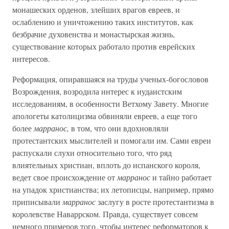
монашеских орденов, злейших врагов евреев, и
ослаблению и уничтожению таких институтов, как
безбрачие духовенства и монастырская жизнь,
существование которых работало против еврейских
интересов.
Реформация, опиравшаяся на труды ученых-богословов
Возрождения, возродила интерес к иудаистским
исследованиям, в особенности Ветхому Завету. Многие
апологеты католицизма обвиняли евреев, а еще того
более
марранос,
в том, что они вдохновляли
протестантских мыслителей и помогали им. Сами евреи
распускали слухи относительно того, что ряд
влиятельных христиан, вплоть до испанского короля,
ведет свое происхождение от
марранос
и тайно работает
на упадок христианства; их летописцы, например, прямо
приписывали
марранос
заслугу в росте протестантизма в
королевстве Наваррском. Правда, существует совсем
немного примеров того, чтобы интерес реформаторов к