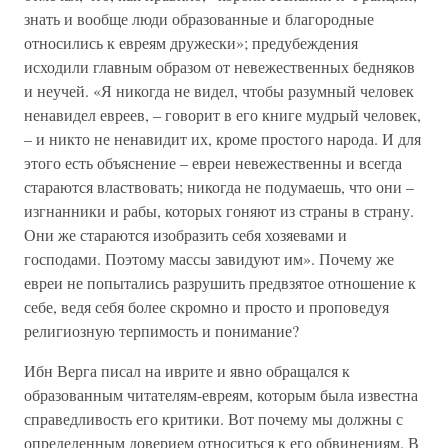
знать и вообще люди образованные и благородные
относились к евреям дружески»; предубеждения
исходили главным образом от невежественных бедняков
и неучей. «Я никогда не видел, чтобы разумный человек
ненавидел евреев, – говорит в его книге мудрый человек,
– и никто не ненавидит их, кроме простого народа. И для
этого есть объяснение – евреи невежественны и всегда
стараются властвовать; никогда не подумаешь, что они –
изгнанники и рабы, которых гоняют из страны в страну.
Они же стараются изобразить себя хозяевами и
господами. Поэтому массы завидуют им». Почему же
евреи не попытались разрушить предвзятое отношение к
себе, ведя себя более скромно и просто и проповедуя
религиозную терпимость и понимание?
Ибн Верга писал на иврите и явно обращался к
образованным читателям-евреям, которым была известна
справедливость его критики. Вот почему мы должны с
определенным доверием относиться к его обвинениям. В