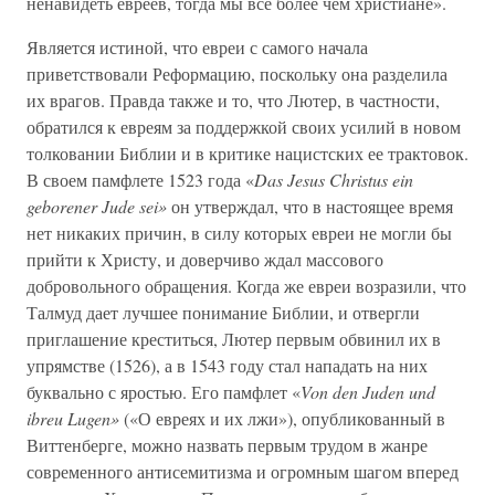
ненавидеть евреев, тогда мы все более чем христиане».
Является истиной, что евреи с самого начала
приветствовали Реформацию, поскольку она разделила
их врагов. Правда также и то, что Лютер, в частности,
обратился к евреям за поддержкой своих усилий в новом
толковании Библии и в критике нацистских ее трактовок.
В своем памфлете 1523 года «
Das Jesus Christus ein
geborener Jude sei»
он утверждал, что в настоящее время
нет никаких причин, в силу которых евреи не могли бы
прийти к Христу, и доверчиво ждал массового
добровольного обращения. Когда же евреи возразили, что
Талмуд дает лучшее понимание Библии, и отвергли
приглашение креститься, Лютер первым обвинил их в
упрямстве (1526), а в 1543 году стал нападать на них
буквально с яростью. Его памфлет «
Von den Juden und
ibreu Lugen»
(«О евреях и их лжи»), опубликованный в
Виттенберге, можно назвать первым трудом в жанре
современного антисемитизма и огромным шагом вперед