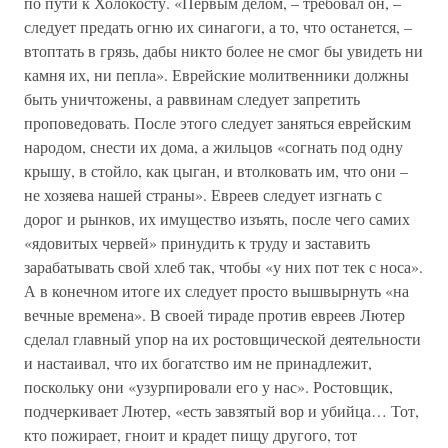
по пути к Холокосту. «Первым делом, – требовал он, –
следует предать огню их синагоги, а то, что останется, –
втоптать в грязь, дабы никто более не смог бы увидеть ни
камня их, ни пепла». Еврейские молитвенники должны
быть уничтожены, а раввинам следует запретить
проповедовать. После этого следует заняться еврейским
народом, снести их дома, а жильцов «согнать под одну
крышу, в стойло, как цыган, и втолковать им, что они –
не хозяева нашей страны». Евреев следует изгнать с
дорог и рынков, их имущество изъять, после чего самих
«ядовитых червей» принудить к труду и заставить
зарабатывать свой хлеб так, чтобы «у них пот тек с носа».
А в конечном итоге их следует просто вышвырнуть «на
вечные времена». В своей тираде против евреев Лютер
сделал главный упор на их ростовщической деятельности
и настаивал, что их богатство им не принадлежит,
поскольку они «узурпировали его у нас». Ростовщик,
подчеркивает Лютер, «есть завзятый вор и убийца… Тот,
кто пожирает, гноит и крадет пищу другого, тот