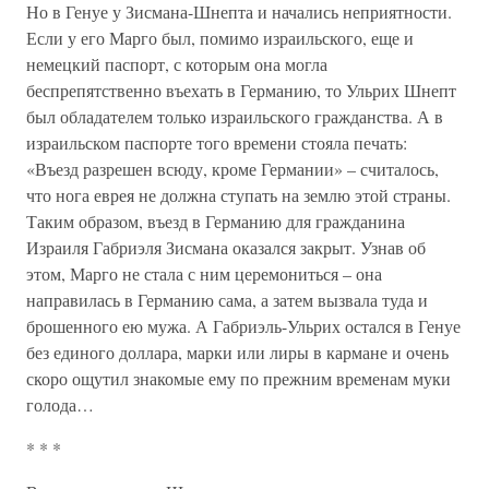
Но в Генуе у Зисмана-Шнепта и начались неприятности.
Если у его Марго был, помимо израильского, еще и
немецкий паспорт, с которым она могла
беспрепятственно въехать в Германию, то Ульрих Шнепт
был обладателем только израильского гражданства. А в
израильском паспорте того времени стояла печать:
«Въезд разрешен всюду, кроме Германии» – считалось,
что нога еврея не должна ступать на землю этой страны.
Таким образом, въезд в Германию для гражданина
Израиля Габриэля Зисмана оказался закрыт. Узнав об
этом, Марго не стала с ним церемониться – она
направилась в Германию сама, а затем вызвала туда и
брошенного ею мужа. А Габриэль-Ульрих остался в Генуе
без единого доллара, марки или лиры в кармане и очень
скоро ощутил знакомые ему по прежним временам муки
голода…
* * *