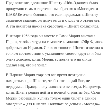
Предложение, сделанное Шнепту «Ибн-Эданом» было
продумано самым тщательным образом: в «Моссаде» и
ШАБАКе очень боялись, что если предложить Шнепту
серьезное задание, он испугается и с ходу его отвергнет.
А эта нехитрая наживка сработала – Шнепт согласился.
В январе 1956 года он вместе с Сами Мория выехал в
Париж, чтобы оттуда на самолете компании «Эйр-Франс»
добраться до Израиля. Свою внешность Шнепт изменил в
точном соответствии с указаниями своего «друга» и был
очень доволен, когда Мория, встретив его на улице,
сделал вид, что не узнал.
В Париже Мория старался все время неотлучно
находиться при Шнепте, чтобы тот, не дай Бог, не
передумал. Правда, получалось это не всегда. Например,
когда Шнепт решил пойти в ночной стриптиз-бар, Сами
Мории разрешили купить только один билет в данное
заведение – для Шнепта. Покупать за деньги «Моссада»