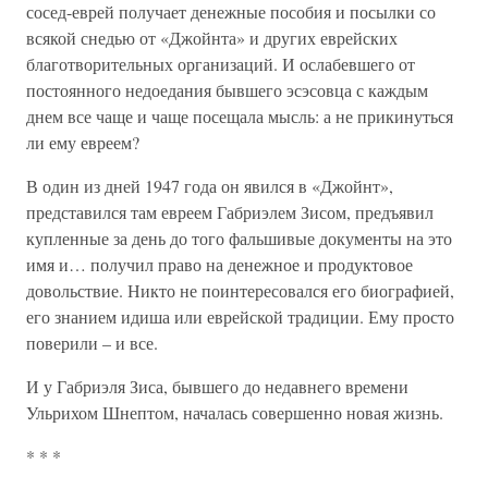
сосед-еврей получает денежные пособия и посылки со
всякой снедью от «Джойнта» и других еврейских
благотворительных организаций. И ослабевшего от
постоянного недоедания бывшего эсэсовца с каждым
днем все чаще и чаще посещала мысль: а не прикинуться
ли ему евреем?
В один из дней 1947 года он явился в «Джойнт»,
представился там евреем Габриэлем Зисом, предъявил
купленные за день до того фальшивые документы на это
имя и… получил право на денежное и продуктовое
довольствие. Никто не поинтересовался его биографией,
его знанием идиша или еврейской традиции. Ему просто
поверили – и все.
И у Габриэля Зиса, бывшего до недавнего времени
Ульрихом Шнептом, началась совершенно новая жизнь.
* * *