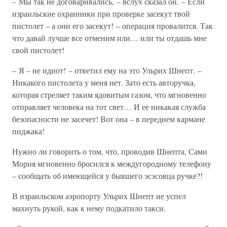
– Мы так не договаривались, – вслух сказал он. – Если
израильские охранники при проверке засекут твой
пистолет – а они его засекут! – операция провалится. Так
что давай лучше все отменим или… или ты отдашь мне
свой пистолет!
– Я – не идиот! – ответил ему на это Ульрих Шнепт. –
Никакого пистолета у меня нет. Зато есть авторучка,
которая стреляет таким ядовитым газом, что мгновенно
отправляет человека на тот свет… И ее никакая служба
безопасности не засечет! Вот она – в переднем кармане
пиджака!
Нужно ли говорить о том, что, проводив Шнепта, Сами
Мория мгновенно бросился к междугородному телефону
– сообщать об имеющейся у бывшего эсэсовца ручке?!
В израильском аэропорту Ульрих Шнепт не успел
махнуть рукой, как к нему подкатило такси.