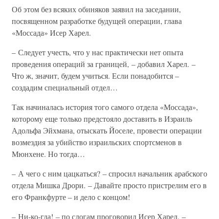
Об этом без всяких обиняков заявил на заседании,
посвященном разработке будущей операции, глава
«Моссада» Исер Харел.
– Следует учесть, что у нас практически нет опыта
проведения операций за границей, – добавил Харел. –
Что ж, значит, будем учиться. Если понадобится –
создадим специальный отдел…
Так начиналась история того самого отдела «Моссада»,
которому еще только предстояло доставить в Израиль
Адольфа Эйхмана, отыскать Йоселе, провести операции
возмездия за убийство израильских спортсменов в
Мюнхене. Но тогда…
– А чего с ним цацкаться? – спросил начальник арабского
отдела Мишка Дрори. – Давайте просто пристрелим его в
его Франкфурте – и дело с концом!
– Ни-ко-гда! – по слогам проговорил Исер Харел. –