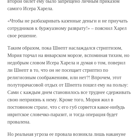
второй билет ему было запрещено личным приказом
самого Исера Харела.
«Чтобы не разбазаривать казенные деньги и не приучать
сотрудников к буржуазному разврату!» – пояснил Харел
свое решение.
Таким образом, пока Шнепт наслаждался стриптизом,
Мория торчал на январском морозе, вспоминая тихим, но
недобрым словом Исера Харела и думая о том, поверил
ли Шнепт в то, что он не посещает стриптиз по
религиозным соображениям, или нет?! Впрочем, этот
полуторачасовой отдых от Шнепта пошел ему на пользу:
Сами с каждым днем становилось все труднее сдерживать
свою неприязнь к нему. Кроме того, Мория жил в
постоянном страхе, что с его губ сорвется какое-нибудь
ивритское словечко-паразит, и тогда операция будет
провалена.
Но реальная угроза ее провала возникла лишь накануне