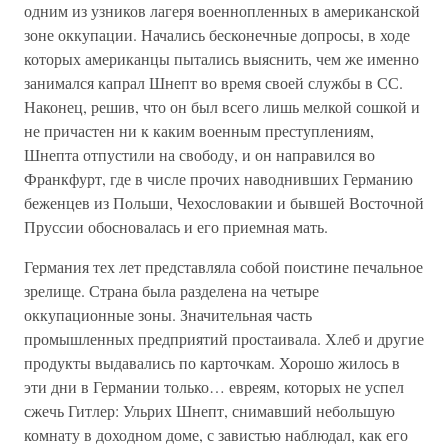
одним из узников лагеря военнопленных в американской
зоне оккупации. Начались бесконечные допросы, в ходе
которых американцы пытались выяснить, чем же именно
занимался капрал Шнепт во время своей службы в СС.
Наконец, решив, что он был всего лишь мелкой сошкой и
не причастен ни к каким военным преступлениям,
Шнепта отпустили на свободу, и он направился во
Франкфурт, где в числе прочих наводнивших Германию
беженцев из Польши, Чехословакии и бывшей Восточной
Пруссии обосновалась и его приемная мать.
Германия тех лет представляла собой поистине печальное
зрелище. Страна была разделена на четыре
оккупационные зоны. Значительная часть
промышленных предприятий простаивала. Хлеб и другие
продукты выдавались по карточкам. Хорошо жилось в
эти дни в Германии только… евреям, которых не успел
сжечь Гитлер: Ульрих Шнепт, снимавший небольшую
комнату в доходном доме, с завистью наблюдал, как его