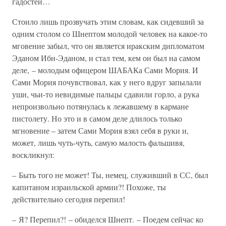
гадостей…
Стоило лишь прозвучать этим словам, как сидевший за
одним столом со Шнептом молодой человек на какое-то
мговение забыл, что он является иракским дипломатом
Эданом Ибн-Эданом, и стал тем, кем он был на самом
деле, – молодым офицером ШАБАКа Сами Мория. И
Сами Мория почувствовал, как у него вдруг запылали
уши, чьи-то невидимые пальцы сдавили горло, а рука
непроизвольно потянулась к лежавшему в кармане
пистолету. Но это и в самом деле длилось только
мгновение – затем Сами Мория взял себя в руки и,
может, лишь чуть-чуть, самую малость фальшивя,
воскликнул:
– Быть того не может! Ты, немец, служивший в СС, был
капитаном израильской армии?! Похоже, ты
действительно сегодня перепил!
– Я? Перепил?! – обиделся Шнепт. – Поедем сейчас ко