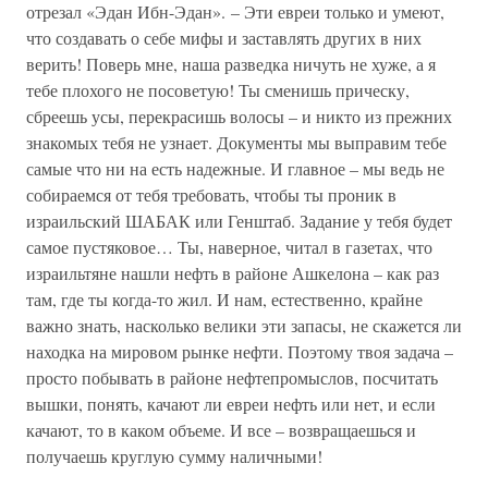
отрезал «Эдан Ибн-Эдан». – Эти евреи только и умеют,
что создавать о себе мифы и заставлять других в них
верить! Поверь мне, наша разведка ничуть не хуже, а я
тебе плохого не посоветую! Ты сменишь прическу,
сбреешь усы, перекрасишь волосы – и никто из прежних
знакомых тебя не узнает. Документы мы выправим тебе
самые что ни на есть надежные. И главное – мы ведь не
собираемся от тебя требовать, чтобы ты проник в
израильский ШАБАК или Генштаб. Задание у тебя будет
самое пустяковое… Ты, наверное, читал в газетах, что
израильтяне нашли нефть в районе Ашкелона – как раз
там, где ты когда-то жил. И нам, естественно, крайне
важно знать, насколько велики эти запасы, не скажется ли
находка на мировом рынке нефти. Поэтому твоя задача –
просто побывать в районе нефтепромыслов, посчитать
вышки, понять, качают ли евреи нефть или нет, и если
качают, то в каком объеме. И все – возвращаешься и
получаешь круглую сумму наличными!