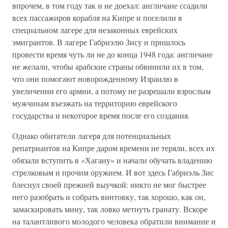
впрочем, в том году так и не доехал: англичане ссадили
всех пассажиров корабля на Кипре и поселили в
специальном лагере для незаконных еврейских
эмигрантов. В лагере Габриэлю Зису и пришлось
провести время чуть ли не до конца 1948 года: англичане
не желали, чтобы арабские страны обвинили их в том,
что они помогают новорожденному Израилю в
увеличении его армии, а потому не разрешали взрослым
мужчинам въезжать на территорию еврейского
государства и некоторое время после его создания.
Однако обитатели лагеря для потенциальных
репатриантов на Кипре даром времени не теряли, всех их
обязали вступить в «Хагану» и начали обучать владению
стрелковым и прочим оружием. И вот здесь Габриэль Зис
блеснул своей прежней выучкой: никто не мог быстрее
него разобрать и собрать винтовку, так хорошо, как он,
замаскировать мину, так ловко метнуть гранату. Вскоре
на талантливого молодого человека обратили внимание и