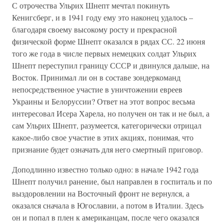
С отрочества Ульрих Шнепт мечтал покинуть
Кенигсберг, и в 1941 году ему это наконец удалось –
благодаря своему высокому росту и прекрасной
физической форме Шнепт оказался в рядах СС. 22 июня
того же года в числе первых немецких солдат Ульрих
Шнепт переступил границу СССР и двинулся дальше, на
Восток. Принимал ли он в составе зондеркоманд
непосредственное участие в уничтожении евреев
Украины и Белоруссии? Ответ на этот вопрос весьма
интересовал Исера Харела, но получен он так и не был, а
сам Ульрих Шнепт, разумеется, категорически отрицал
какое-либо свое участие в этих акциях, понимая, что
признание будет означать для него смертный приговор.
Доподлинно известно только одно: в начале 1942 года
Шнепт получил ранение, был направлен в госпиталь и по
выздоровлении на Восточный фронт не вернулся, а
оказался сначала в Югославии, а потом в Италии. Здесь
он и попал в плен к американцам, после чего оказался