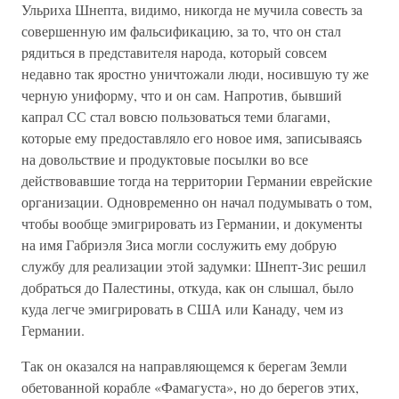
Ульриха Шнепта, видимо, никогда не мучила совесть за
совершенную им фальсификацию, за то, что он стал
рядиться в представителя народа, который совсем
недавно так яростно уничтожали люди, носившую ту же
черную униформу, что и он сам. Напротив, бывший
капрал СС стал вовсю пользоваться теми благами,
которые ему предоставляло его новое имя, записываясь
на довольствие и продуктовые посылки во все
действовавшие тогда на территории Германии еврейские
организации. Одновременно он начал подумывать о том,
чтобы вообще эмигрировать из Германии, и документы
на имя Габриэля Зиса могли сослужить ему добрую
службу для реализации этой задумки: Шнепт-Зис решил
добраться до Палестины, откуда, как он слышал, было
куда легче эмигрировать в США или Канаду, чем из
Германии.
Так он оказался на направляющемся к берегам Земли
обетованной корабле «Фамагуста», но до берегов этих,