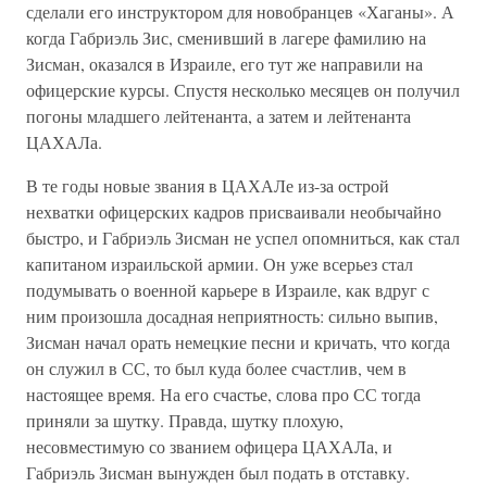
сделали его инструктором для новобранцев «Хаганы». А
когда Габриэль Зис, сменивший в лагере фамилию на
Зисман, оказался в Израиле, его тут же направили на
офицерские курсы. Спустя несколько месяцев он получил
погоны младшего лейтенанта, а затем и лейтенанта
ЦАХАЛа.
В те годы новые звания в ЦАХАЛе из-за острой
нехватки офицерских кадров присваивали необычайно
быстро, и Габриэль Зисман не успел опомниться, как стал
капитаном израильской армии. Он уже всерьез стал
подумывать о военной карьере в Израиле, как вдруг с
ним произошла досадная неприятность: сильно выпив,
Зисман начал орать немецкие песни и кричать, что когда
он служил в СС, то был куда более счастлив, чем в
настоящее время. На его счастье, слова про СС тогда
приняли за шутку. Правда, шутку плохую,
несовместимую со званием офицера ЦАХАЛа, и
Габриэль Зисман вынужден был подать в отставку.