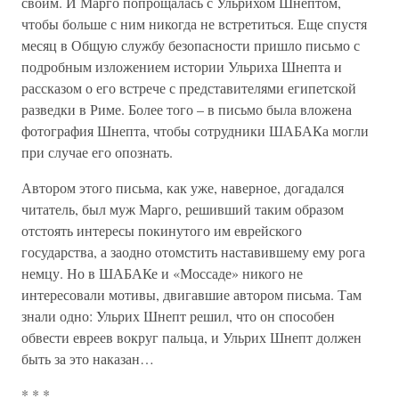
своим. И Марго попрощалась с Ульрихом Шнептом,
чтобы больше с ним никогда не встретиться. Еще спустя
месяц в Общую службу безопасности пришло письмо с
подробным изложением истории Ульриха Шнепта и
рассказом о его встрече с представителями египетской
разведки в Риме. Более того – в письмо была вложена
фотография Шнепта, чтобы сотрудники ШАБАКа могли
при случае его опознать.
Автором этого письма, как уже, наверное, догадался
читатель, был муж Марго, решивший таким образом
отстоять интересы покинутого им еврейского
государства, а заодно отомстить наставившему ему рога
немцу. Но в ШАБАКе и «Моссаде» никого не
интересовали мотивы, двигавшие автором письма. Там
знали одно: Ульрих Шнепт решил, что он способен
обвести евреев вокруг пальца, и Ульрих Шнепт должен
быть за это наказан…
* * *