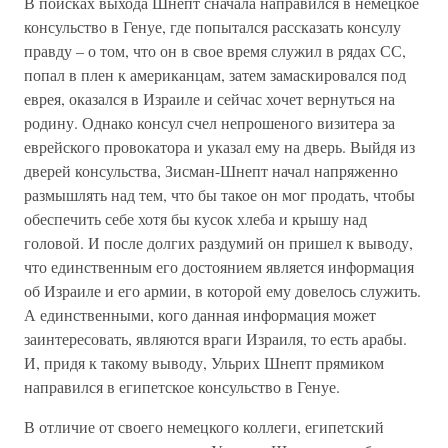
В поисках выхода Шнепт сначала направился в немецкое
консульство в Генуе, где попытался рассказать консулу
правду – о том, что он в свое время служил в рядах СС,
попал в плен к американцам, затем замаскировался под
еврея, оказался в Израиле и сейчас хочет вернуться на
родину. Однако консул счел непрошеного визитера за
еврейского провокатора и указал ему на дверь. Выйдя из
дверей консульства, Зисман-Шнепт начал напряженно
размышлять над тем, что бы такое он мог продать, чтобы
обеспечить себе хотя бы кусок хлеба и крышу над
головой. И после долгих раздумий он пришел к выводу,
что единственным его достоянием является информация
об Израиле и его армии, в которой ему довелось служить.
А единственными, кого данная информация может
заинтересовать, являются враги Израиля, то есть арабы.
И, придя к такому выводу, Ульрих Шнепт прямиком
направился в египетское консульство в Генуе.
В отличие от своего немецкого коллеги, египетский