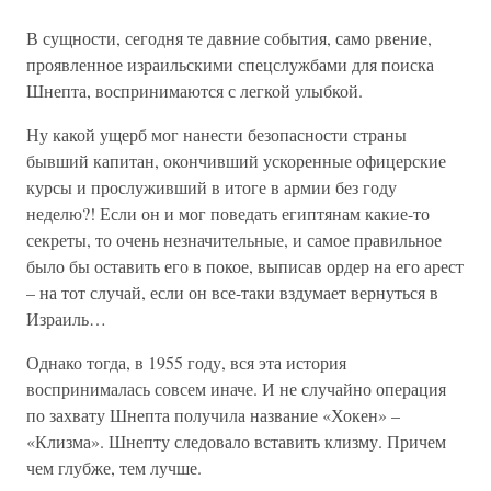
В сущности, сегодня те давние события, само рвение,
проявленное израильскими спецслужбами для поиска
Шнепта, воспринимаются с легкой улыбкой.
Ну какой ущерб мог нанести безопасности страны
бывший капитан, окончивший ускоренные офицерские
курсы и прослуживший в итоге в армии без году
неделю?! Если он и мог поведать египтянам какие-то
секреты, то очень незначительные, и самое правильное
было бы оставить его в покое, выписав ордер на его арест
– на тот случай, если он все-таки вздумает вернуться в
Израиль…
Однако тогда, в 1955 году, вся эта история
воспринималась совсем иначе. И не случайно операция
по захвату Шнепта получила название «Хокен» –
«Клизма». Шнепту следовало вставить клизму. Причем
чем глубже, тем лучше.