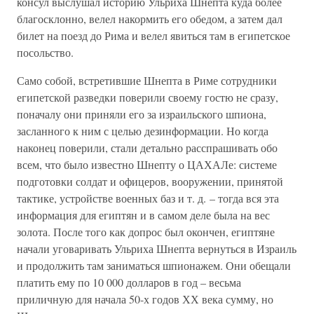
консул выслушал историю Ульриха Шнепта куда более
благосклонно, велел накормить его обедом, а затем дал
билет на поезд до Рима и велел явиться там в египетское
посольство.
Само собой, встретившие Шнепта в Риме сотрудники
египетской разведки поверили своему гостю не сразу,
поначалу они приняли его за израильского шпиона,
засланного к ним с целью дезинформации. Но когда
наконец поверили, стали детально расспрашивать обо
всем, что было известно Шнепту о ЦАХАЛе: системе
подготовки солдат и офицеров, вооружении, принятой
тактике, устройстве военных баз и т. д. – тогда вся эта
информация для египтян и в самом деле была на вес
золота. После того как допрос был окончен, египтяне
начали уговаривать Ульриха Шнепта вернуться в Израиль
и продолжить там заниматься шпионажем. Они обещали
платить ему по 10 000 долларов в год – весьма
приличную для начала 50-х годов ХХ века сумму, но