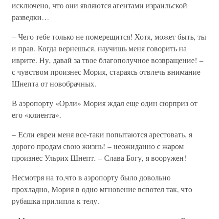
исключено, что они являются агентами израильской
разведки…
– Чего тебе только не померещится! Хотя, может быть, ты
и прав. Когда вернешься, научишь меня говорить на
иврите. Ну, давай за твое благополучное возвращение! –
с чувством произнес Мория, стараясь отвлечь внимание
Шнепта от новобрачных.
В аэропорту «Орли» Мория ждал еще один сюрприз от
его «клиента».
– Если евреи меня все-таки попытаются арестовать, я
дорого продам свою жизнь! – неожиданно с жаром
произнес Ульрих Шнепт. – Слава Богу, я вооружен!
Несмотря на то,что в аэропорту было довольно
прохладно, Мория в одно мгновение вспотел так, что
рубашка прилипла к телу.