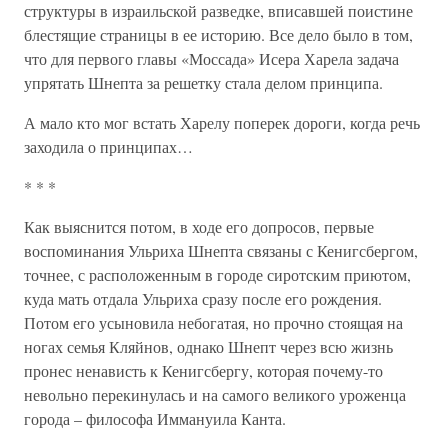
структуры в израильской разведке, вписавшей поистине
блестящие страницы в ее историю. Все дело было в том,
что для первого главы «Моссада» Исера Харела задача
упрятать Шнепта за решетку стала делом принципа.
А мало кто мог встать Харелу поперек дороги, когда речь
заходила о принципах…
* * *
Как выяснится потом, в ходе его допросов, первые
воспоминания Ульриха Шнепта связаны с Кенигсбергом,
точнее, с расположенным в городе сиротским приютом,
куда мать отдала Ульриха сразу после его рождения.
Потом его усыновила небогатая, но прочно стоящая на
ногах семья Кляйнов, однако Шнепт через всю жизнь
пронес ненависть к Кенигсбергу, которая почему-то
невольно перекинулась и на самого великого уроженца
города – философа Иммануила Канта.