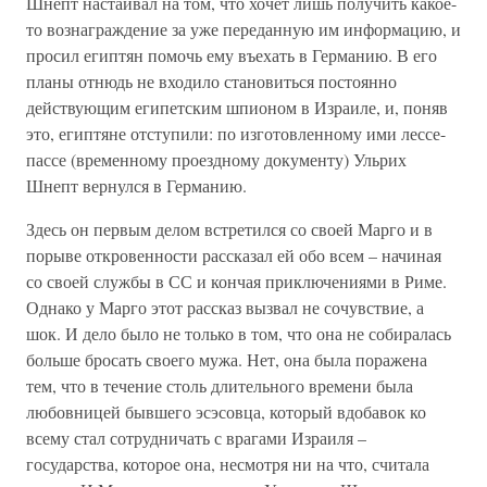
Шнепт настаивал на том, что хочет лишь получить какое-
то вознаграждение за уже переданную им информацию, и
просил египтян помочь ему въехать в Германию. В его
планы отнюдь не входило становиться постоянно
действующим египетским шпионом в Израиле, и, поняв
это, египтяне отступили: по изготовленному ими лессе-
пассе (временному проездному документу) Ульрих
Шнепт вернулся в Германию.
Здесь он первым делом встретился со своей Марго и в
порыве откровенности рассказал ей обо всем – начиная
со своей службы в СС и кончая приключениями в Риме.
Однако у Марго этот рассказ вызвал не сочувствие, а
шок. И дело было не только в том, что она не собиралась
больше бросать своего мужа. Нет, она была поражена
тем, что в течение столь длительного времени была
любовницей бывшего эсэсовца, который вдобавок ко
всему стал сотрудничать с врагами Израиля –
государства, которое она, несмотря ни на что, считала