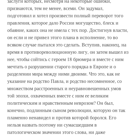
заслуги которых, несмотря на некоторые ошибки,
признаются, тем не менее, всеми. Он задумал,
подготовил и хотел произвести полный переворот того
правления, которое дало России могущество, блеск и
обаяние, каких она не имела с тех пор. Достигнув власти,
он если и не привел этого плана в исполнение, то во
всяком случае пытался это сделать. Вступив, наконец, на
время в противореволюционную лигу, он затем вышел из
нее, чтобы сойтись с героем 18 брюмера и вместе с ним
мечтать о разрушении старого порядка в Европе и о
разделении мира между ними двоими. Что это, как не
указание на родство Павла, и родство несомненное, со
множеством расстроенных и неуравновешенных умов
той эпохи, охваченных вместе с ним ее великим
политическим и нравственным неврозом? Он был,
конечно, подлинным сыном революции, которую он так
пламенно ненавидел и против которой боролся. Его
нельзя назвать поэтому ни сумасшедшим в
патологическом значении этого слова, ни даже