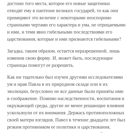
достоин того места, которое его новые защитники
отводят ему в пантеоне великих государей, то как они
примиряют это величие с некоторыми неоспоримо
странными чертами его характера и ума, не отрицаемыми
и ими, и теми явно гибельными последствиями его
царствования, которые и ими признаются гибельными?
Загадка, таким образом, остается неразрешенной, лишь
изменив свою форму. И, может быть, последующие
страницы помогут ее разрешить.
Как ни тщательно был изучен другими исследователями
ум и нрав Павла в их природном складе или в их
эволюции, безусловно не все данные были приняты ими
в соображение. Помимо наследственности, воспитания и
окружающей среды, другие не менее решающие влияния
ускользнули от их внимания. Держась противоположных
своей матери взглядов, Павел в течение двадцати лет был
резким противником ее политики и царствования,