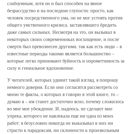
слабоумным, хотя он и был способен на явное
безрассудство и на последние глупости: просто, как
человек посредственного ума, он не мог устоять против
общего умственного кризиса, заставлявшего бредить
даже самых сильных. Несмотря на это, он вызывал в
некоторых своих современниках восхищение, и после
смерти был превознесен другими, так как есть люди – в
известные периоды такими является большинство –
которые легко принимают буйность и опрометчивость за
силу и гениальное вдохновение.
У читателей, которых удивит такой взгляд, я попрошу
немного доверия. Если они согласятся рассмотреть со
мною те факты, о которых я говорю в этой книге, то –
думаю я – им станет достаточно ясно, почему сложилось
во мне мое убеждение. И, надеюсь, не сделают мне
упрека, которого не навлекала еще ни одна из моих
работ: я безусловно никогда не выказывал в них ни
страсти к парадоксам, ни склонности к произвольным