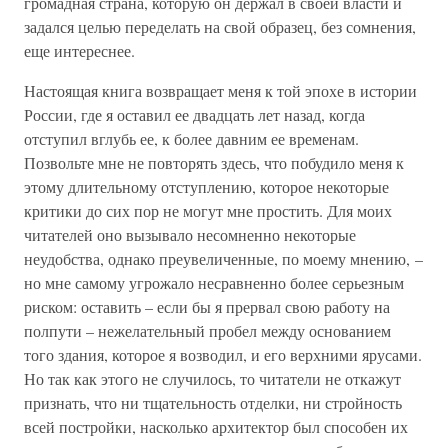
громадная страна, которую он держал в своей власти и
задался целью переделать на свой образец, без сомнения,
еще интереснее.
Настоящая книга возвращает меня к той эпохе в истории
России, где я оставил ее двадцать лет назад, когда
отступил вглубь ее, к более давним ее временам.
Позвольте мне не повторять здесь, что побудило меня к
этому длительному отступлению, которое некоторые
критики до сих пор не могут мне простить. Для моих
читателей оно вызывало несомненно некоторые
неудобства, однако преувеличенные, по моему мнению, –
но мне самому угрожало несравненно более серьезным
риском: оставить – если бы я прервал свою работу на
полпути – нежелательный пробел между основанием
того здания, которое я возводил, и его верхними ярусами.
Но так как этого не случилось, то читатели не откажут
признать, что ни тщательность отделки, ни стройность
всей постройки, насколько архитектор был способен их