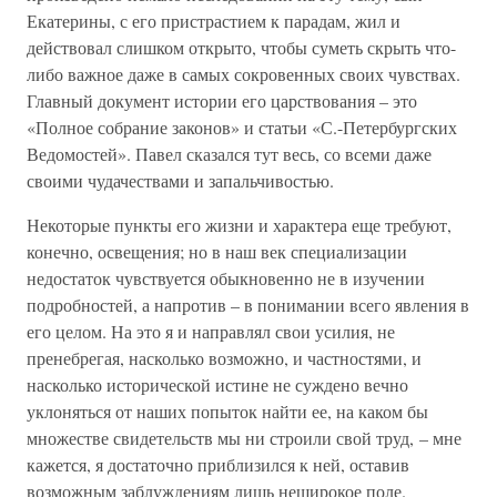
Екатерины, с его пристрастием к парадам, жил и
действовал слишком открыто, чтобы суметь скрыть что-
либо важное даже в самых сокровенных своих чувствах.
Главный документ истории его царствования – это
«Полное собрание законов» и статьи «С.-Петербургских
Ведомостей». Павел сказался тут весь, со всеми даже
своими чудачествами и запальчивостью.
Некоторые пункты его жизни и характера еще требуют,
конечно, освещения; но в наш век специализации
недостаток чувствуется обыкновенно не в изучении
подробностей, а напротив – в понимании всего явления в
его целом. На это я и направлял свои усилия, не
пренебрегая, насколько возможно, и частностями, и
насколько исторической истине не суждено вечно
уклоняться от наших попыток найти ее, на каком бы
множестве свидетельств мы ни строили свой труд, – мне
кажется, я достаточно приблизился к ней, оставив
возможным заблуждениям лишь неширокое поле.