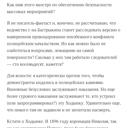
Как имя этого маэстро по обеспечению безопасности
массовых мероприятий?
Я не писатель-фантаст и, конечно, не рассчитываю, что
ведомство г-на Бастрыкина станет расследовать версию о
намеренном провоцировании неизбежного конфликта
полицейским начальством. Но как можно было не
озаботиться вопросами, лежащими на самой
поверхности? Сколько у них там работало следователей
— сто восемьдесят, кажется?
Для ясности: я категорически против того, чтобы
демонстранты кидались в полицейских камнями.
Виновные безусловно заслуживают наказания. Но еще
более сурового наказания заслуживают те, кто устроил
(или запрограммировал?) эту Ходынку. Удивительно еще,
что никого там не задавили и не затоптали насмерть.
Кстати о Ходынке. В 1896 году коронация Николая, так
же как инаугурация Путина, тоже была безнадежно