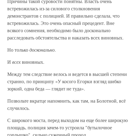
Причины такой суровости понятны. Власть очень
встревожилась из-за силового столкновения
демонстрантов с полицией. И правильно сделала, что
встревожилась. Это очень опасный прецедент. Вне
всякого сомнения, необходимо было досконально
расследовать обстоятельства и наказать всех виновных.
Но только
досконально
.
И
всех
виновных.
Между тем следствие велось и ведется в высшей степени
странно, по принципу «У косого Егорки взгляд шибко
зоркий, одна беда — глядит не туда».
Позвольте вкратце напомнить, как там, на Болотной, всё
случилось.
С широкого моста, перед выходом на еще более широкую
площадь, полиция зачем-то устроила "бутылочное
горлышко", сильно суженный проход.