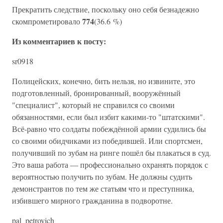
Прекратить следствие, поскольку оно себя безнадежно
774
скомпрометировало
(36.6 %)
Из комментариев к посту:
sr0918
Полицейских, конечно, бить нельзя, но извините, это
подготовленный, бронированный, вооружённый
"специалист", который не справился со своими
обязанностями, если был избит какими-то "штатскими".
Всё-равно что солдаты побеждённой армии судились бы
со своими обидчиками из победившей. Или спортсмен,
получивший по зубам на ринге пошёл бы плакаться в суд.
Это ваша работа — профессионально охранять порядок с
вероятностью получить по зубам. Не должны судить
демонстрантов по тем же статьям что и преступника,
избившего мирного гражданина в подворотне.
pal_petrovich