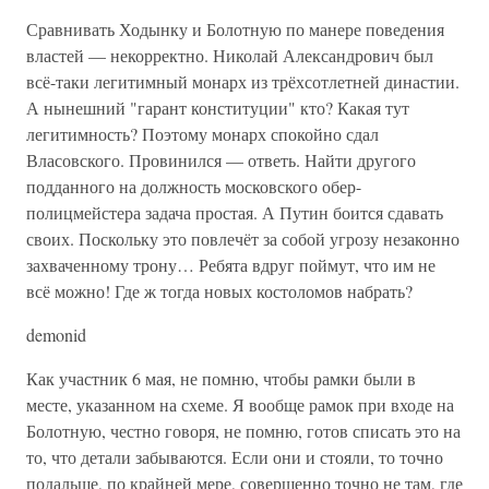
Сравнивать Ходынку и Болотную по манере поведения
властей — некорректно. Николай Александрович был
всё-таки легитимный монарх из трёхсотлетней династии.
А нынешний "гарант конституции" кто? Какая тут
легитимность? Поэтому монарх спокойно сдал
Власовского. Провинился — ответь. Найти другого
подданного на должность московского обер-
полицмейстера задача простая. А Путин боится сдавать
своих. Поскольку это повлечёт за собой угрозу незаконно
захваченному трону… Ребята вдруг поймут, что им не
всё можно! Где ж тогда новых костоломов набрать?
demonid
Как участник 6 мая, не помню, чтобы рамки были в
месте, указанном на схеме. Я вообще рамок при входе на
Болотную, честно говоря, не помню, готов списать это на
то, что детали забываются. Если они и стояли, то точно
подальше, по крайней мере, совершенно точно не там, где