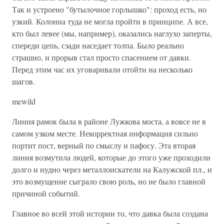
Так и устроено "бутылочное горлышко": проход есть, но
узкий. Колонна туда не могла пройти в принципе. А все,
кто был левее (мы, например), оказались наглухо заперты,
спереди цепь, сзади наседает толпа. Было реально
страшно, и прорыв стал просто спасением от давки.
Перед этим час их уговаривали отойти на несколько
шагов.
mewild
Линия рамок была в районе Лужкова моста, а вовсе не в
самом узком месте. Некорректная информация сильно
портит пост, верный по смыслу и пафосу. Эта вторая
линия возмутила людей, которые до этого уже проходили
долго и нудно через металлоискатели на Калужской пл., и
это возмущение сыграло свою роль, но не было главной
причиной событий.
Главное во всей этой истории то, что давка была создана