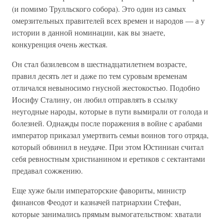
(и помимо Трулльского собора). Это один из самых
омерзительных правителей всех времен и народов — а у
истории в данной номинации, как вы знаете,
конкуренция очень жесткая.
Он стал базилевсом в шестнадцатилетнем возрасте,
правил десять лет и даже по тем суровым временам
отличался невыносимо гнусной жестокостью. Подобно
Иосифу Сталину, он любил отправлять в ссылку
неугодные народы, которые в пути вымирали от голода и
болезней. Однажды после поражения в войне с арабами
император приказал умертвить семьи воинов того отряда,
который обвинил в неудаче. При этом Юстиниан считал
себя ревностным христианином и еретиков с сектантами
предавал сожжению.
Еще хуже были императорские фавориты, министр
финансов Феодот и казначей патриархии Стефан,
которые занимались прямым вымогательством: хватали