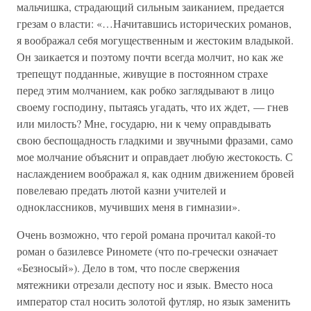
мальчишка, страдающий сильным заиканием, предается
грезам о власти: «…Начитавшись исторических романов,
я воображал себя могущественным и жестоким владыкой.
Он заикается и поэтому почти всегда молчит, но как же
трепещут подданные, живущие в постоянном страхе
перед этим молчанием, как робко заглядывают в лицо
своему господину, пытаясь угадать, что их ждет, — гнев
или милость? Мне, государю, ни к чему оправдывать
свою беспощадность гладкими и звучными фразами, само
мое молчание объяснит и оправдает любую жестокость. С
наслаждением воображал я, как одним движением бровей
повелеваю предать лютой казни учителей и
одноклассников, мучивших меня в гимназии».
Очень возможно, что герой романа прочитал какой-то
роман о базилевсе Риномете (что по-гречески означает
«Безносый»). Дело в том, что после свержения
мятежники отрезали деспоту нос и язык. Вместо носа
император стал носить золотой футляр, но язык заменить