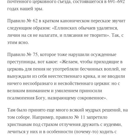
почтенного церковного съезда, состоявшегося в 691–692
годах нашей эры.
Правило № 62 в кратком каноническом пересказе звучит
следующим образом: «Еллинских обычаев удалятися,
личин на ся не налагати, и плясания не творити». Так, с
этим ясно.
Правило № 75, которое тоже нарушили осужденные
преступницы, вот какое: «Желаем, чтобы приходящие в
церковь для пения не употребляли бесчинных воплей, не
вынуждали из себя неестественнаго крика, и не вводили
ничего несообразнаго и несвойственнаго церкви: но с
великим вниманием и умилением приносили
псалмопения Богу, назирающему сокровенное».
Там было принято еще много всякий мудрых решений, на
том соборе. Например, правило № 11 запретило
христианам под страхом отлучения дружить с иудеями,
лечиться у них и в особенности (почему-то) ходить с