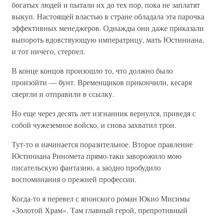
богатых людей и пытали их до тех пор, пока не заплатят
выкуп. Настоящей властью в стране обладала эта парочка
эффективных менеджеров. Однажды они даже приказали
выпороть вдовствующую императрицу, мать Юстиниана,
и тот ничего, стерпел.
В конце концов произошло то, что должно было
произойти — бунт. Временщиков прикончили, кесаря
свергли и отправили в ссылку.
Но еще через десять лет изгнанник вернулся, приведя с
собой чужеземное войско, и снова захватил трон.
Тут-то и начинается поразительное. Второе правление
Юстиниана Риномета прямо-таки заворожило мою
писательскую фантазию, а заодно пробудило
воспоминания о прежней профессии.
Когда-то я перевел с японского роман Юкио Мисимы
«Золотой Храм». Там главный герой, препротивный