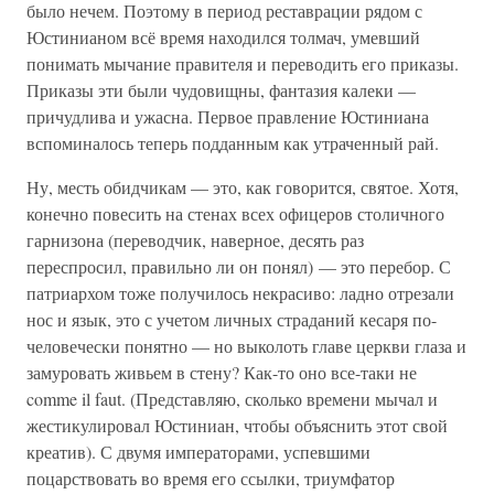
было нечем. Поэтому в период реставрации рядом с
Юстинианом всё время находился толмач, умевший
понимать мычание правителя и переводить его приказы.
Приказы эти были чудовищны, фантазия калеки —
причудлива и ужасна. Первое правление Юстиниана
вспоминалось теперь подданным как утраченный рай.
Ну, месть обидчикам — это, как говорится, святое. Хотя,
конечно повесить на стенах всех офицеров столичного
гарнизона (переводчик, наверное, десять раз
переспросил, правильно ли он понял) — это перебор. С
патриархом тоже получилось некрасиво: ладно отрезали
нос и язык, это с учетом личных страданий кесаря по-
человечески понятно — но выколоть главе церкви глаза и
замуровать живьем в стену? Как-то оно все-таки не
comme il faut. (Представляю, сколько времени мычал и
жестикулировал Юстиниан, чтобы объяснить этот свой
креатив). С двумя императорами, успевшими
поцарствовать во время его ссылки, триумфатор