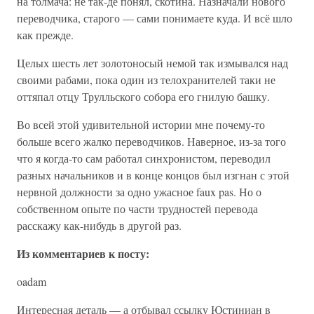
на толмача: не так-де понял, скотина. Назначали нового
переводчика, старого — сами понимаете куда. И всё шло
как прежде.
Целых шесть лет золотоносый немой так измывался над
своими рабами, пока один из телохранителей таки не
оттяпал отцу Трулльского собора его гнилую башку.
Во всей этой удивительной истории мне почему-то
больше всего жалко переводчиков. Наверное, из-за того
что я когда-то сам работал синхронистом, переводил
разных начальников и в конце концов был изгнан с этой
нервной должности за одно ужасное faux pas. Но о
собственном опыте по части трудностей перевода
расскажу как-нибудь в другой раз.
Из комментариев к посту:
oadam
Интересная деталь — а отбывал ссылку Юстиниан в