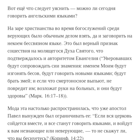
Вот ещё что следует уяснить — можно ли сегодня
говорить ангельскими языками?
На заре христианства во время богослужений среди
верующих было обычным делом взять, да и заговорить на
некоем бессвязном языке. Это был верный признак
сошествия на молящегося Духа Святого, что
подтверждалось и авторитетом Евангелия (“Уверовавших
будут сопровождать сии знамения: именем Моим будут
изгонять бесов, будут говорить новыми языками; будут
брать змей; и если что смертоносное выпьют, не
повредит им; возложат руки на больных, и они будут
здоровы” (Mарк. 16:17–18)).
Мода эта настолько распространилась, что уже апостол
Павел вынужден был ограничивать ее: “Если вся церковь
сойдется вместе, и все станут говорить языками, и войдут
к вам незнающие или неверующие, — то не скажут ли,
что вы беснуетесь? (Коринф. 14:22)