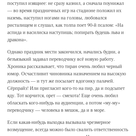
поступил изящнее: не сразу казнил, а сначала поунижал
— во время праздничных игр на стадионе положил их
наземь, наступил ногами на головы, любовался
ристалищем и слушал, как толпа поет 90-й псалом: «На
аспида и василиска наступишь; попирать будешь льва и
дракона».
Однако праздник мести закончился, начались будни, а
безъязыкий задавал переводчику всё новую работу.
Хроника рассказывает, что тиран очень любил черный
юмор. Осчастливит чиновника назначением на высокую
должность — и тут же посылает вдогонку палачей.
Сёрпрайз! Или пригласит кого-то на пир, да и подсыпет
яду. Тот корчится, орет — смехота! Еще очень любил
обласкать кого-нибудь на аудиенции, а потом «му-му»
переводчику — человека в мешок, да и в море.
Если какая-нибудь выходка вызывала чрезмерное
возмущение, всегда можно было свалить ответственность