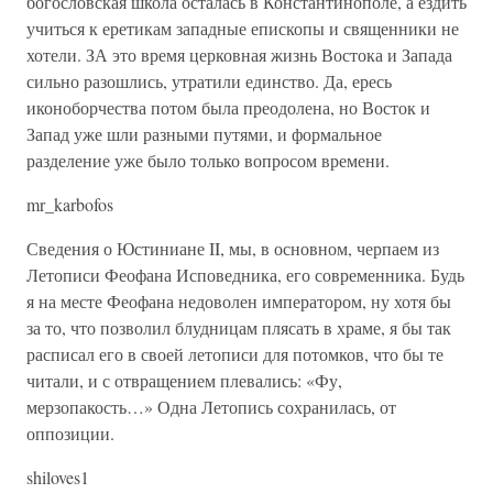
богословская школа осталась в Константинополе, а ездить
учиться к еретикам западные епископы и священники не
хотели. ЗА это время церковная жизнь Востока и Запада
сильно разошлись, утратили единство. Да, ересь
иконоборчества потом была преодолена, но Восток и
Запад уже шли разными путями, и формальное
разделение уже было только вопросом времени.
mr_karbofos
Сведения о Юстиниане II, мы, в основном, черпаем из
Летописи Феофана Исповедника, его современника. Будь
я на месте Феофана недоволен императором, ну хотя бы
за то, что позволил блудницам плясать в храме, я бы так
расписал его в своей летописи для потомков, что бы те
читали, и с отвращением плевались: «Фу,
мерзопакость…» Одна Летопись сохранилась, от
оппозиции.
shiloves1