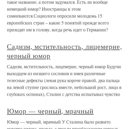
такое название, а потом задумался. Есть ли вообще
немецкий юмор? Иностранцы в этом
сомневаются.Социологи опросили молодежь 15
европейских стран – какие 5 понятий прежде всего
приходят им в голову, когда речь идет о Германии?
Садизм, мстительность, лицемерие,
черный юмор
Садизм, мстительность, лицемерие, черный юмор Будучи
выходцем из низшего сословия и имея различные
телесные дефекты (левая рука короче правой, два пальца
на левой ступне срослись вместе, небольшой рост, лицо в
глубоких оспинах), Сталин с детства испытывал чувство
Юмор — черный, мрачный
Юмор — черный, мрачный У Сталина было развито
чувство юмора, правда, с явным преобладанием черных,