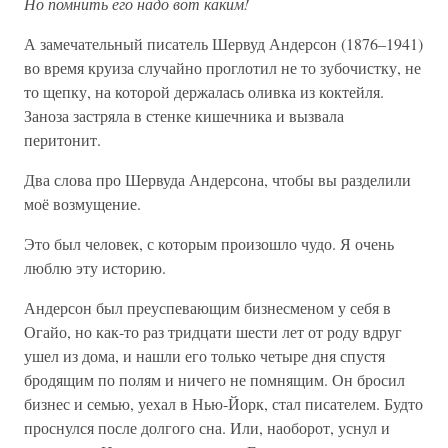
Но помнить его надо вот каким!
А замечательный писатель Шервуд Андерсон (1876–1941)
во время круиза случайно проглотил не то зубочистку, не
то щепку, на которой держалась оливка из коктейля.
Заноза застряла в стенке кишечника и вызвала
перитонит.
Два слова про Шервуда Андерсона, чтобы вы разделили
моё возмущение.
Это был человек, с которым произошло чудо. Я очень
люблю эту историю.
Андерсон был преуспевающим бизнесменом у себя в
Огайо, но как-то раз тридцати шести лет от роду вдруг
ушел из дома, и нашли его только четыре дня спустя
бродящим по полям и ничего не помнящим. Он бросил
бизнес и семью, уехал в Нью-Йорк, стал писателем. Будто
проснулся после долгого сна. Или, наоборот, уснул и