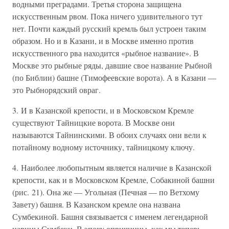
водными преградами. Третья сторона защищена
искусственным рвом. Пока ничего удивительного тут
нет. Почти каждый русский кремль был устроен таким
образом. Но и в Казани, и в Москве именно против
искусственного рва находится «рыбное название». В
Москве это рыбные ряды, давшие свое название Рыбной
(по Библии) башне (Тимофеевские ворота). А в Казани —
это Рыбнорядский овраг.
3. И в Казанской крепости, и в Московском Кремле
существуют Тайницкие ворота. В Москве они
называются Тайнинскими. В обоих случаях они вели к
потайному водному источнику, тайницкому ключу.
4. Наиболее любопытным является наличие в Казанской
крепости, как и в Московском Кремле, Собакиной башни
(рис. 21). Она же — Угольная (Печная — по Ветхому
Завету) башня. В Казанском кремле она названа
Сумбекиной. Башня связывается с именем легендарной
царицы Сумбеки. В эпоху опричнины, как мы теперь