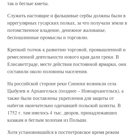
так и беглые кметы.
Служить настоящие и фальшивые сербы должны были в
иррегулярных гусарских полках, за что получали земли в
потомственное владение, денежное жалованье,
беспошлинные промыслы и торговлю.
Крепкий толчок к развитию торговой, промышленной и
ремесленной деятельности нового края дали греки. В
Елисаветграде, месте действия постоянной ярмарки, они
составили около половины населения.
На российской стороне реки Синюхи возникли села
Цыбулев и Архангельск (позднее – Новоархангельск), а
также были поставлены укрепления для защиты от
набегов окончательно одичавшей польской шляхты. В
1752 г. там имелось 4 тыс. дворов, принадлежавших
казакам и беглым холопам из Польши.
Хотя установившийся в постпетровское время режим