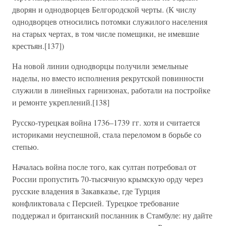
дворян и однодворцев Белгородской черты. (К числу
однодворцев относились потомки служилого населения
на старых чертах, в том числе помещики, не имевшие
крестьян.[137])
На новой линии однодворцы получили земельные
наделы, но вместо исполнения рекрутской повинности
служили в линейных гарнизонах, работали на постройке
и ремонте укреплений.[138]
Русско-турецкая война 1736–1739 гг. хотя и считается
историками неуспешной, стала переломом в борьбе со
степью.
Началась война после того, как султан потребовал от
России пропустить 70-тысячную крымскую орду через
русские владения в Закавказье, где Турция
конфликтовала с Персией. Турецкое требование
поддержал и британский посланник в Стамбуле: ну дайте