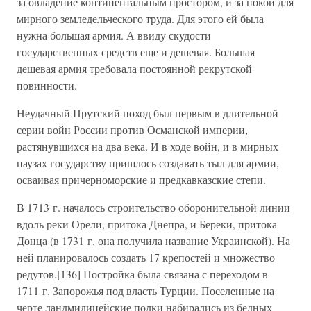
за овладение континентальным простором, и за покой для
мирного земледельческого труда. Для этого ей была
нужна большая армия. А ввиду скудости
государственных средств еще и дешевая. Большая
дешевая армия требовала постоянной рекрутской
повинности.
Неудачный Прутский поход был первым в длительной
серии войн России против Османской империи,
растянувшихся на два века. И в ходе войн, и в мирных
паузах государству пришлось создавать тыл для армии,
осваивая причерноморские и предкавказские степи.
В 1713 г. началось строительство оборонительной линии
вдоль реки Орели, притока Днепра, и Береки, притока
Донца (в 1731 г. она получила название Украинской). На
ней планировалось создать 17 крепостей и множество
редутов.[136] Постройка была связана с переходом в
1711 г. Запорожья под власть Турции. Поселенные на
черте ландмилицейские полки набирались из бедных