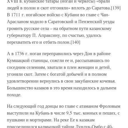
XVIII в. кубанские татары (ногаи и черкесы) «брали
людей в полон и скот отгоняли» вплоть до Саратова.[139]
В 1711 г. ногайское войско с Кубани во главе с Чан-
Арасланом ходило в Саратовский и Пензенский уезды
громить русские села – на обратном пути казанскому
губернатору П. Апраксину, по счастью, удалось
перехватить его и отбить полон.[140]
А в 1736 г. ногаи переправились через Дон в районе
Кумшацкой станицы, сожгли ее и, рассыпавшись по
соседним селениям, хватали в плен женщин и детей,
угоняли скот. Затем с богатой добычей и в полном
удовлетворении вернулись в свои закубанские кочевья.
Большинство казаков в это время находилось в дальнем
походе.
На следующий год донцы во главе с атаманом Фроловым
выступили на Кубань в числе 9,5 тыс. конных и пеших, с
пушками и мортирами. На реке Ее к казакам
присоединился калмыцкий тайши Дундук-Омбо с 40-