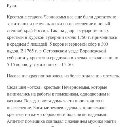
Руси.
Крестьяне старого Черноземья все еще были достаточно
зажиточны и не очень легки на переселение в новый
степной край России. Так, на двор государственных
крестьян в Курской губернии около 1750 г. приходилось
в среднем 5 лошадей, 5 коров и зерновой сбор в 300
пудов. В 1765 г. в Острожском уезде Воронежской
губернии у крестьян-середняков в хлевах жевало сено по
5-15 коров, у зажиточных – 15–50.
Население края пополнялось из более отдаленных земель.
Сюда шел «отход» крестьян Нечерноземья, которые
нанимались на работы к помещикам, однодворцам и
казакам. Вслед за «отходом» часто происходило и
переселение. Богатые землевладельцы привлекали
крестьян низкими оброками и большими наделами.
Аппетит помещика совпадал с желанием мужика найти