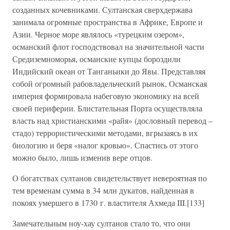
созданных кочевниками. Султанская сверхдержава
занимала огромные пространства в Африке, Европе и
Азии. Черное море являлось «турецким озером»,
османский флот господствовал на значительной части
Средиземноморья, османские купцы бороздили
Индийский океан от Танганьики до Явы. Представляя
собой огромный рабовладельческий рынок, Османская
империя формировала набеговую экономику на всей
своей периферии. Блистательная Порта осуществляла
власть над христианскими «райя» (дословный перевод –
стадо) террористическими методами, вгрызаясь в их
биологию и беря «налог кровью». Спастись от этого
можно было, лишь изменив вере отцов.
О богатствах султанов свидетельствует невероятная по
тем временам сумма в 34 млн дукатов, найденная в
покоях умершего в 1730 г. властителя Ахмеда III.[133]
Замечательным ноу-хау султанов стало то, что они