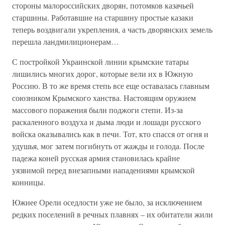
стороны малороссийских дворян, потомков казачьей
старшины. Работавшие на старшину простые казаки
теперь воздвигали укрепления, а часть дворянских земель
перешла ландмилиционерам…
С постройкой Украинской линии крымские татары
лишились многих дорог, которые вели их в Южную
Россию. В то же время степь все еще оставалась главным
союзником Крымского ханства. Настоящим оружием
массового поражения были поджоги степи. Из-за
раскаленного воздуха и дыма люди и лошади русского
войска оказывались как в печи. Тот, кто спасся от огня и
удушья, мог затем погибнуть от жажды и голода. После
падежа коней русская армия становилась крайне
уязвимой перед внезапными нападениями крымской
конницы.
Южнее Орели оседлости уже не было, за исключением
редких поселений в речных плавнях – их обитатели жили