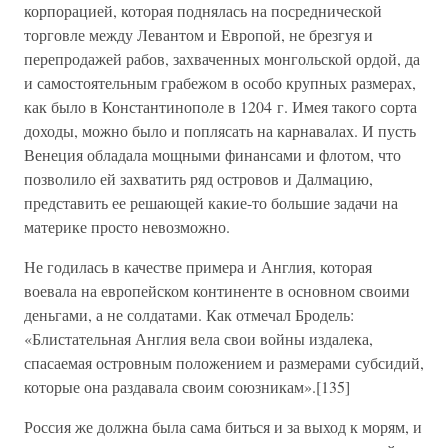
корпорацией, которая поднялась на посреднической
торговле между Левантом и Европой, не брезгуя и
перепродажей рабов, захваченных монгольской ордой, да
и самостоятельным грабежом в особо крупных размерах,
как было в Константинополе в 1204 г. Имея такого сорта
доходы, можно было и поплясать на карнавалах. И пусть
Венеция обладала мощными финансами и флотом, что
позволило ей захватить ряд островов и Далмацию,
представить ее решающей какие-то большие задачи на
материке просто невозможно.
Не годилась в качестве примера и Англия, которая
воевала на европейском континенте в основном своими
деньгами, а не солдатами. Как отмечал Бродель:
«Блистательная Англия вела свои войны издалека,
спасаемая островным положением и размерами субсидий,
которые она раздавала своим союзникам».[135]
Россия же должна была сама биться и за выход к морям, и