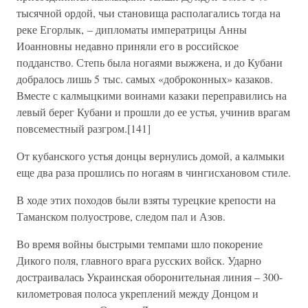
тысячной ордой, чьи становища располагались тогда на
реке Егорлык, – дипломаты императрицы Анны
Иоанновны недавно приняли его в российское
подданство. Степь была ногаями выжжена, и до Кубани
добралось лишь 5 тыс. самых «доброконных» казаков.
Вместе с калмыцкими воинами казаки переправились на
левый берег Кубани и прошли до ее устья, учинив врагам
повсеместный разгром.[141]
От кубанского устья донцы вернулись домой, а калмыки
еще два раза прошлись по ногаям в чингисхановом стиле.
В ходе этих походов были взяты турецкие крепости на
Таманском полуострове, следом пал и Азов.
Во время войны быстрыми темпами шло покорение
Дикого поля, главного врага русских войск. Ударно
достраивалась Украинская оборонительная линия – 300-
километровая полоса укреплений между Донцом и