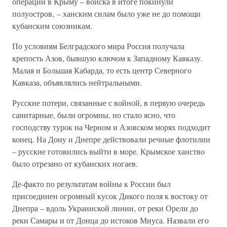
операций в Крыму – войска в итоге покинули
полуостров, – ханским силам было уже не до помощи
кубанским союзникам.
По условиям Белградского мира Россия получала
крепость Азов, бывшую ключом к Западному Кавказу.
Малая и Большая Кабарда, то есть центр Северного
Кавказа, объявлялись нейтральными.
Русские потери, связанные с войной, в первую очередь
санитарные, были огромны, но стало ясно, что
господству турок на Черном и Азовском морях подходит
конец. На Дону и Днепре действовали речные флотилии
– русские готовились выйти в море. Крымское ханство
было отрезано от кубанских ногаев.
Де-факто по результатам войны к России был
присоединен огромный кусок Дикого поля к востоку от
Днепра – вдоль Украинской линии, от реки Орели до
реки Самары и от Донца до истоков Миуса. Назвали его