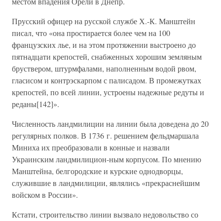
местом впадения Орели в Днепр.
Прусский офицер на русской службе Х.-К. Манштейн
писал, что «она простирается более чем на 100
французских лье, и на этом протяжении выстроено до
пятнадцати крепостей, снабженных хорошим земляным
бруствером, штурмфалами, наполненным водой рвом,
гласисом и контрэскарпом с палисадом. В промежутках
крепостей, по всей линии, устроены надежные редуты и
реданы[142]».
Численность ландмилиции на линии была доведена до 20
регулярных полков. В 1736 г. решением фельдмаршала
Миниха их преобразовали в конные и назвали
Украинским ландмилицион-ным корпусом. По мнению
Манштейна, белгородские и курские однодворцы,
служившие в ландмилиции, являлись «прекраснейшим
войском в России».
Кстати, строительство линии вызвало недовольство со