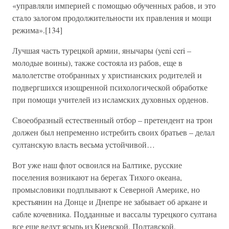
«управляли империей с помощью обученных рабов, и это
стало залогом продолжительности их правления и мощи
режима».[134]
Лучшая часть турецкой армии, янычары (yeni ceri –
молодые воины), также состояла из рабов, еще в
малолетстве отобранных у христианских родителей и
подвергшихся изощренной психологической обработке
при помощи учителей из исламских духовных орденов.
Своеобразный естественный отбор – претендент на трон
должен был непременно истребить своих братьев – делал
султанскую власть весьма устойчивой…
Вот уже наш флот освоился на Балтике, русские
поселения возникают на берегах Тихого океана,
промысловики подплывают к Северной Америке, но
крестьянин на Донце и Днепре не забывает об аркане и
сабле кочевника. Подданные и вассалы турецкого султана
все еще ведут ясырь из Киевской, Полтавской,