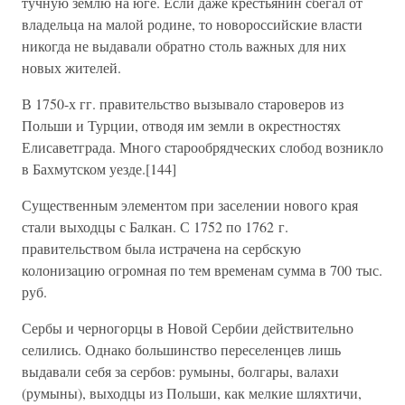
тучную землю на юге. Если даже крестьянин сбегал от
владельца на малой родине, то новороссийские власти
никогда не выдавали обратно столь важных для них
новых жителей.
В 1750-х гг. правительство вызывало староверов из
Польши и Турции, отводя им земли в окрестностях
Елисаветграда. Много старообрядческих слобод возникло
в Бахмутском уезде.[144]
Существенным элементом при заселении нового края
стали выходцы с Балкан. С 1752 по 1762 г.
правительством была истрачена на сербскую
колонизацию огромная по тем временам сумма в 700 тыс.
руб.
Сербы и черногорцы в Новой Сербии действительно
селились. Однако большинство переселенцев лишь
выдавали себя за сербов: румыны, болгары, валахи
(румыны), выходцы из Польши, как мелкие шляхтичи,