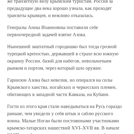
же транзитную визу крымским туристам. Россия за
предыдущие два века хорошо узнала, как проходят
транзиты крымцев, и вежливо отказалась.
Генералы Анны Иоанновны поставили себе
первоочередной задачей взятие Азова.
Нынешний заштатный городишко был тогда грозной
турецкой крепостью, державшей в страхе всю южную
окраину России, базой для набегов, невольничьим
рынком и портом, через который шло оружие.
Гарнизон Азова был невелик, но опирался на силы
Крымского ханства, ногайских и черкесских племен,
обитающих в западной части Кавказа, на Кубани.
Гости из этого края стали наведываться на Русь гораздо
раньше, чем увидели у себя штык и саблю русского
воина. Малые Ногаи были постоянными участниками
крымско-татарских нашествий XVI–XVII вв. В начале