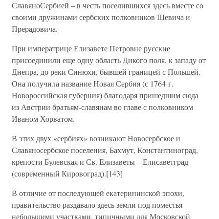
СлавяноСербией – в честь поселившихся здесь вместе со
своими дружинами сербских полковников Шевича и
Прерадовича.
При императрице Елизавете Петровне русские
присоединили еще одну область Дикого поля, к западу от
Днепра, до реки Синюхи, бывшей границей с Польшей.
Она получила название Новая Сербия (с 1764 г.
Новороссийская губерния) благодаря пришедшим сюда
из Австрии братьям-славянам во главе с полковником
Иваном Хорватом.
В этих двух «сербиях» возникают Новосербское и
Славяносербское поселения, Бахмут, Константиноград,
крепости Булевская и Св. Елизаветы – Елисаветград
(современный Кировоград).[143]
В отличие от последующей екатерининской эпохи,
правительство раздавало здесь земли под поместья
небольшими участками, типичными для Московской