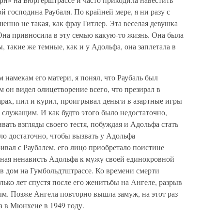
ой господина Раубаля. По крайней мере, я ни разу с
енно не такая, как фрау Гитлер. Эта веселая девушка
Она привносила в эту семью какую-то жизнь. Она была
, такие же темные, как и у Адольфа, она заплетала в
 намекам его матери, я понял, что Раубаль был
м он видел олицетворение всего, что презирал в
арах, пил и курил, проигрывал деньги в азартные игры
м служащим. И как будто этого было недостаточно,
вать взгляды своего тестя, побуждая и Адольфа стать
о достаточно, чтобы вызвать у Адольфа
ивал с Раубалем, его лицо приобретало поистине
ная ненависть Адольфа к мужу своей единокровной
 в дом на Гумбольдтштрассе. Ко времени смерти
олько лет спустя после его женитьбы на Ангеле, разрыв
. Позже Ангела повторно вышла замуж, на этот раз
а в Мюнхене в 1949 году.