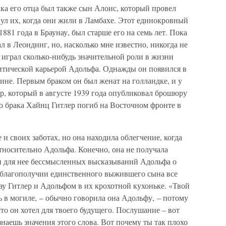
ака его отца был также сын Алоис, который провел
инул их, когда они жили в Ламбахе. Этот единокровный
881 года в Браунау, был старше его на семь лет. Пока
ал в Леондинг, но, насколько мне известно, никогда не
 играл сколько-нибудь значительной роли в жизни
литической карьерой Адольфа. Однажды он появился в
лине. Первым браком он был женат на голландке, и у
р, который в августе 1939 года опубликовал брошюру
о брака Хайнц Гитлер погиб на Восточном фронте в
 и своих заботах, но она находила облегчение, когда
тносительно Адольфа. Конечно, она не получала
и для нее бессмысленных высказываний Адольфа о
о благополучии единственного выжившего сына все
рау Гитлер и Адольфом в их крохотной кухоньке. «Твой
 в могиле, – обычно говорила она Адольфу, – потому
то он хотел для твоего будущего. Послушание – вот
знаешь значения этого слова. Вот почему ты так плохо