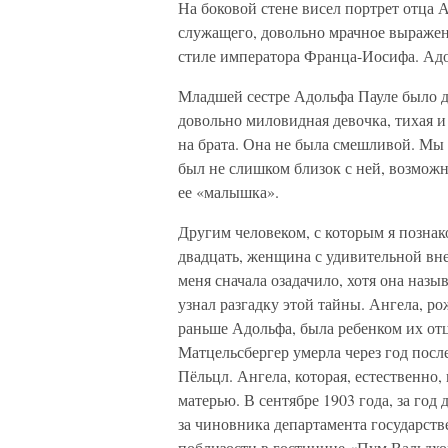
На боковой стене висел портрет отца 
служащего, довольно мрачное выражен
стиле императора Франца-Иосифа. Адол
Младшей сестре Адольфа Пауле было дев
довольно миловидная девочка, тихая и
на брата. Она не была смешливой. Мы
был не слишком близок с ней, возможно
ее «малышка».
Другим человеком, с которым я познако
двадцать, женщина с удивительной вн
меня сначала озадачило, хотя она назы
узнал разгадку этой тайны. Ангела, ро
раньше Адольфа, была ребенком их от
Матцельсбергер умерла через год после
Пёльцл. Ангела, которая, естественно,
матерью. В сентябре 1903 года, за го
за чиновника департамента государст
поблизости в гостинице «Пум Вальдхо