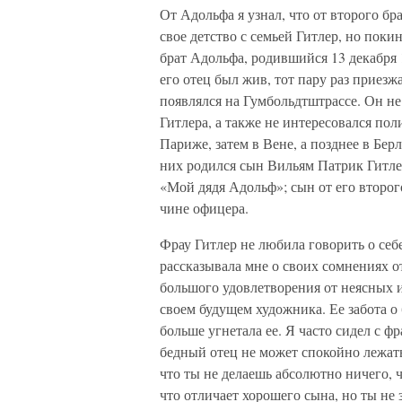
От Адольфа я узнал, что от второго бр
свое детство с семьей Гитлер, но пок
брат Адольфа, родившийся 13 декабря 1
его отец был жив, тот пару раз приезж
появлялся на Гумбольдтштрассе. Он не
Гитлера, а также не интересовался по
Париже, затем в Вене, а позднее в Бер
них родился сын Вильям Патрик Гитле
«Мой дядя Адольф»; сын от его второг
чине офицера.
Фрау Гитлер не любила говорить о себе
рассказывала мне о своих сомнениях о
большого удовлетворения от неясных 
своем будущем художника. Ее забота 
больше угнетала ее. Я часто сидел с ф
бедный отец не может спокойно лежать
что ты не делаешь абсолютно ничего, ч
что отличает хорошего сына, но ты не 