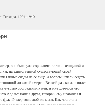
а Гитлера. 1904–1940
ери
Гитлер, она была уже сорокапятилетней женщиной и
ак, как на единственной существующей своей
тчетливые следы на ее лице, а волосы начали седеть.
женщиной до самой смерти. Всякий раз, когда я видел
сь чувство сострадания к ней, и мне хотелось что-
, что Адольф нашел друга, который ему нравился и
не фрау Гитлер тоже любила меня. Как часто она
вызывал в ней Адольф! И как горячо надеялась