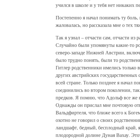
учился в школе и у тебя нет никаких п
Постепенно я начал понимать ту боль,
жаловалась, но рассказала мне о тех 
Так я узнал – отчасти сам, отчасти из 
Случайно были упомянуты какие-то ро
северо-западе Нижней Австрии, включа
было трудно понять, были то родственн
Гитлер родственники имелись только в
других австрийских государственных 
всей стране. Только позднее я начал п
соединились во втором поколении, так 
предков. Я помню, что Адольф все же 
Однажды он прислал мне почтовую отк
Вальдфиртеля, что ближе всего к Богем
охотно не говорил о своих родственни
ландшафт, бедный, бесплодный край, 
плодородной долине Дуная Вахау. Это