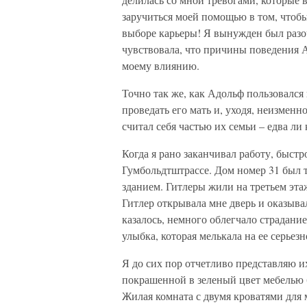
заручиться моей помощью в том, чтобы
выборе карьеры! Я вынужден был разоча
чувствовала, что причины поведения 
моему влиянию.
Точно так же, как Адольф пользовался
проведать его мать и, уходя, неизменн
считал себя частью их семьи – едва ли
Когда я рано заканчивал работу, быст
Гумбольдтштрассе. Дом номер 31 был
зданием. Гитлеры жили на третьем этаж
Гитлер открывала мне дверь и оказыв
казалось, немного облегчало страдание
улыбка, которая мелькала на ее серьезн
Я до сих пор отчетливо представляю и
покрашенной в зеленый цвет мебелью б
Жилая комната с двумя кроватями для 