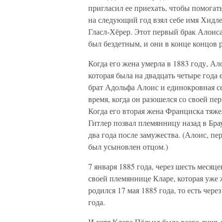
пригласил ее приехать, чтобы помогат
на следующий год взял себе имя Хидле
Гласл-Хёрер. Этот первый брак Алоиса
был бездетным, и они в конце концов р
Когда его жена умерла в 1883 году, А
которая была на двадцать четыре года
брат Адольфа Алоис и единокровная сес
время, когда он разошелся со своей пе
Когда его вторая жена Франциска тяже
Гитлер позвал племянницу назад в Брау
два года после замужества. (Алоис, пе
был усыновлен отцом.)
7 января 1885 года, через шесть месяц
своей племяннице Кларе, которая уже ж
родился 17 мая 1885 года, то есть чере
года.
И хотя Клара Пёльцл была всего лишь