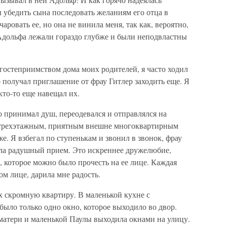
 убедить сына последовать желаниям его отца в
ровать ее, но она не винила меня, так как, вероятно,
Адольфа лежали гораздо глубже и были неподвластны
 гостеприимством дома моих родителей, я часто ходил
о получал приглашение от фрау Гитлер заходить еще. Я
 кто-то еще навещал их.
ро принимал душ, переодевался и отправлялся на
 трехэтажным, приятным внешне многоквартирным
е. Я взбегал по ступенькам и звонил в звонок, фрау
ала радушный прием. Это искреннее дружелюбие,
, которое можно было прочесть на ее лице. Каждая
ом лице, дарила мне радость.
х скромную квартиру. В маленькой кухне с
ыло только одно окно, которое выходило во двор.
матери и маленькой Паулы выходила окнами на улицу.