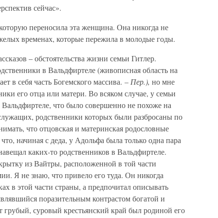
ерспектив сейчас».
 которую переносила эта женщина. Она никогда не
тяжелых временах, которые пережила в молодые годы.
рассказов – обстоятельства жизни семьи Гитлер.
дственники в Вальдфиртеле (живописная область на
ет в себя часть Богемского массива. –
Пер.),
но мне
ики его отца или матери. Во всяком случае, у семьи
 Вальдфиртеле, что было совершенно не похоже на
служащих, родственники которых были разбросаны по
онимать, что отцовская и материнская родословные
что, начиная с деда, у Адольфа была только одна пара
навещал каких-то родственников в Вальдфиртеле.
рытку из Вайтры, расположенной в той части
ии. Я не знаю, что привело его туда. Он никогда
ках в этой части страны, а предпочитал описывать
являвшийся поразительным контрастом богатой и
т грубый, суровый крестьянский край был родиной его