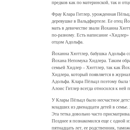
предков как по материнской, так и от
Фрау Клара Гитлер, урожденная Пёльцл
деревушке в Вальдфиртеле. Ее отец Й
мать в девичестве звали Йоханна Хют
по-разному. Есть написание «Хидлер» 
отцом Адольфа.
Йоханна Хюттлер, бабушка Адольфа со
Йохана Непомука Хидлера. Таким обра
семьей Хидлер – Хюттлер, так как Йо
Хидлера, который появляется в журна
Адольфа. Клара Пёльцл поэтому была т
Алоис Гитлер всегда относился к ней 
У Клары Пёльцл было несчастное детст
младших из двенадцати детей в семье. 
Эта тетка довольно часто присматривал
Позднее я познакомился еще с одной из
пятнадцать лет, ее родственник, там