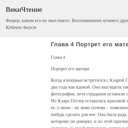
ВикиЧтение
Фюрер, каким его не знал никто. Воспоминания лучшего друг
Кубичек Август
Глава 4 Портрет его мат
Глава 4
Портрет его матери
Когда я впервые встретился с Кларой 
два года как вдовой. Она выглядела т
фотографии, хотя страдания оставили о
Но Клара Гитлер оставалась красивой 
ее, у меня – не знаю почему – появляло
нибудь сделать для нее. Она была рада
которому он доверял, и по этой причи
делилась со мной тревогами, которые 