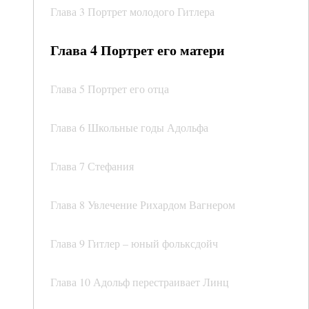
Глава 3 Портрет молодого Гитлера
Глава 4 Портрет его матери
Глава 5 Портрет его отца
Глава 6 Школьные годы Адольфа
Глава 7 Стефания
Глава 8 Увлечение Рихардом Вагнером
Глава 9 Гитлер – юный фольксдойч
Глава 10 Адольф перестраивает Линц