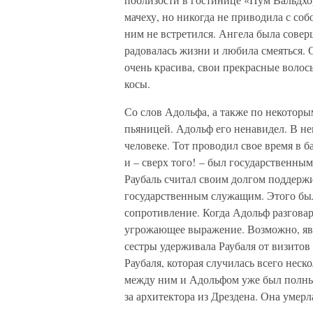
мачеху, но никогда не приводила с соб
ним не встретился. Ангела была соверш
радовалась жизни и любила смеяться. 
очень красива, свои прекрасные волосы
косы.
Со слов Адольфа, а также по некоторым
пьяницей. Адольф его ненавидел. В не
человеке. Тот проводил свое время в б
и – сверх того! – был государственны
Раубаль считал своим долгом поддержи
государственным служащим. Этого был
сопротивление. Когда Адольф разговар
угрожающее выражение. Возможно, яв
сестры удерживала Раубаля от визитов
Раубаля, которая случилась всего неск
между ним и Адольфом уже был полным
за архитектора из Дрездена. Она умерл