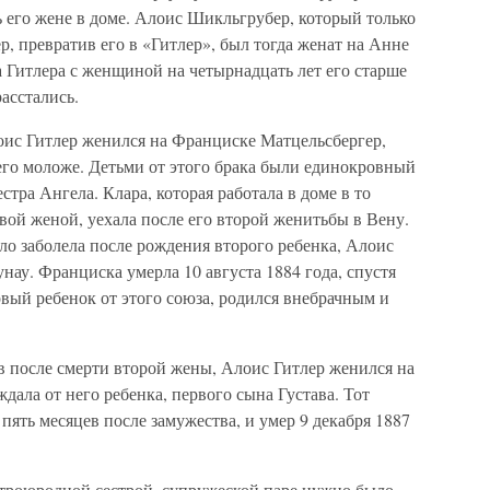
ь его жене в доме. Алоис Шикльгрубер, который только
р, превратив его в «Гитлер», был тогда женат на Анне
 Гитлера с женщиной на четырнадцать лет его старше
асстались.
лоис Гитлер женился на Франциске Матцельсбергер,
 его моложе. Детьми от этого брака были единокровный
тра Ангела. Клара, которая работала в доме в то
рвой женой, уехала после его второй женитьбы в Вену.
ло заболела после рождения второго ребенка, Алоис
нау. Франциска умерла 10 августа 1884 года, спустя
рвый ребенок от этого союза, родился внебрачным и
ев после смерти второй жены, Алоис Гитлер женился на
дала от него ребенка, первого сына Густава. Тот
з пять месяцев после замужества, и умер 9 декабря 1887
 троюродной сестрой, супружеской паре нужно было