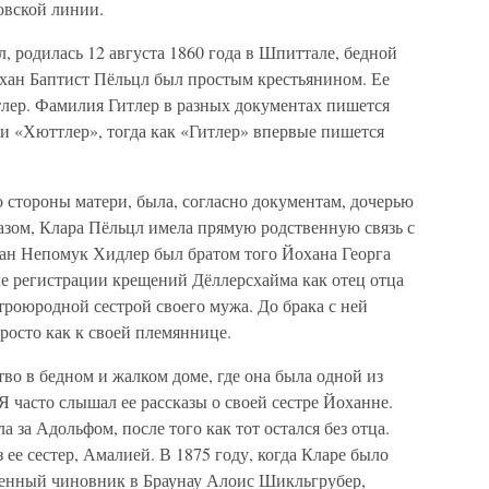
цовской линии.
, родилась 12 августа 1860 года в Шпиттале, бедной
охан Баптист Пёльцл был простым крестьянином. Ее
тлер. Фамилия Гитлер в разных документах пишется
и «Хюттлер», тогда как «Гитлер» впервые пишется
 стороны матери, была, согласно документам, дочерью
зом, Клара Пёльцл имела прямую родственную связь с
хан Непомук Хидлер был братом того Йохана Георга
ле регистрации крещений Дёллерсхайма как отец отца
роюродной сестрой своего мужа. До брака с ней
просто как к своей племяннице.
во в бедном и жалком доме, где она была одной из
Я часто слышал ее рассказы о своей сестре Йоханне.
а за Адольфом, после того как тот остался без отца.
 ее сестер, Амалией. В 1875 году, когда Кларе было
оженный чиновник в Браунау Алоис Шикльгрубер,