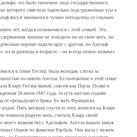
Адольфа; это было типичное лицо государственного
ие которого смягчали тщательно подстриженные усы в
ьф жил и занимался в чулане неподалеку от спальни.
ять лет, когда я познакомился с этой семьей. Эта
 сдержанная, внешне не походила ни на свою мать, ни
 довольно хорошо ладили друг с другом, но Адольф
, из-за разницы в возрасте – он всегда нежно называл
мился в семье Гитлер, была молодая, слегка за
ешностью по имени Ангела. Ее положение в этой семье
вала Клару Гитлер мамой, совсем как Паула. Позже я
жденная 28 июля 1883 года, то есть шестью годами
ца от предыдущего брака. Ее мать Франциска
 родов. Пять месяцев спустя ее отец женился на Кларе
 не помнила родную мать, считала Клару своей
д до моего знакомства с Адольфом, Ангела вышла замуж
венных сборов по фамилии Раубаль. Она жила с мужем
рн» на Бюргерштрассе и часто приходила навестить